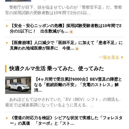
警察庁が目下、頭を悩ませているのが「警察官不足」だ。警察
官の採用試験の受験者数は10年間で2分の1以…
【安全・安心ニッポンの危機】採用試験受験者数は10年間で2
分の1以下に！ 出生数減がも…
【医療崩壊】人口減少で「医師不足」に加えて「患者不足」に
見舞われ地域医療が限界に 今後…
一覧を見る
快適クルマ生活 乗ってみた、使ってみた
【4ヶ月間で受注累計6000台】BEV普及の障壁と
なる「航続距離の不安」「充電のストレス」解
消…
あれほどもてはやされていた「EV（BEV）シフト」の潮流も、
最近では減速基調になっているように見える。…
《雪道の対応力を検証》シビアな状況で実感した「フォレスタ
ー」の真価 「ターボ」と「スト…