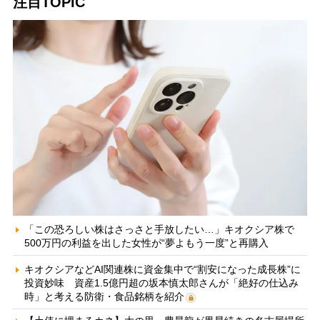
注目TOPIC
「この恐ろしい株はさっさと手放したい…」キオクシア株で
500万円の利益を出した女性が“夢よもう一度”と再購入
キオクシアなどAI関連株に資金集中で“割安になった成長株”に
投資妙味 資産1.5億円超の坂本慎太郎さんが「絶好の仕込み
時」と考える防衛・食品銘柄を紹介