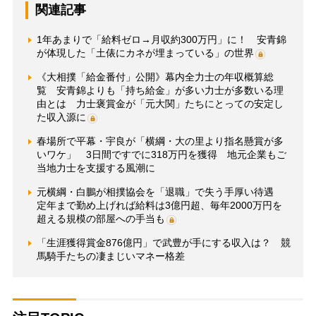
関連記事
1年あまりで「給料ゼロ→月収約300万円」に！ 安青錦
が体現した「土俵にカネが埋まっている」の世界
《大相撲「給金番付」公開》幕内全力士の年収概算総
覧 安青錦よりも「持ち給金」が多い力士が多数いる理
由とは 力士褒賞金が「元大関」たちにとっての安定し
た収入源に
春場所で平幕・宇良が「横綱・大の里より指名懸賞が多
いワケ」 3日間ですでに318万円を獲得 地元企業もご
当地力士を支援する風潮に
元横綱・白鵬が相撲協会を「退職」で失う手厚い待遇
定年まで勤め上げれば給料は3億円超、毎年2000万円を
超える規模の部屋への手当も
「生涯獲得賞金876億円」で武豊が手にする収入は？ 競
馬騎手たちの凄まじいマネー格差