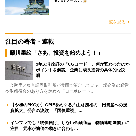
化”のワース…
一覧を見る
注目の著者・連載
藤川里絵「さあ、投資を始めよう！」
5年ぶり改訂の「CGコード」、何が変わったのか
ポイントを解説 企業に成長投資の具体的な説
明…
金融庁と東京証券取引所が共同で策定している上場企業の経営
や取締役会のあり方を定める「コーポレート…
【令和のPKOか】GPIFをめぐる片山財務相の「円資産への投
資拡大」発言の波紋 「国債重視」…
インフレでも「物価負け」しない金融商品「物価連動国債」に
注目 元本が物価の動きに合わせ…