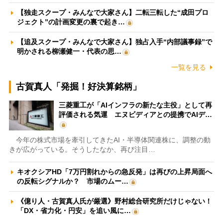
【独走スクープ・みんなで大家さん】二転三転した“成田プロ
ジェクト”の計画変更の裏で起き…
【追及スクープ・みんなで大家さん】独占入手“内部議事録”で
明かされる柳瀬健一・代表の思…
一覧を見る
古賀真人「発掘！好決算銘柄」
三菱重工が「AIインフラの新たな主役」として再
評価される気運 エヌビディアとの提携でAIデ…
今年の株式市場を牽引してきたAI・半導体関連株に、調整の動
きが広がっている。そうしたなか、再び注目…
キオクシアHD「7万円割れからの急反発」は再びの上昇局面へ
の反転シグナルか？ 市場のムー…
《億り人・古賀真人氏が厳選》野村総合研究所だけじゃない！
「DX・省力化・円安」を追い風に…