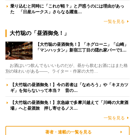
乗り込むと同時に「これが軽？」と戸惑うのには理由があっ
た 「日産ルークス」さらなる躍進…
一覧を見る
大竹聡の「昼酒御免！」
【大竹聡の昼酒御免！】「ネグローニ」「山崎」
「マンハッタン」新宿三丁目の隠れ家バーで1…
お酒はいつ飲んでもいいものだが、昼から飲むお酒にはまた格
別の味わいがある――。ライター・作家の大竹…
【大竹聡の昼酒御免！】今の若者は「なめろう」や「キヌカツ
ギ」を知らないって本当？ 昔の…
【大竹聡の昼酒御免！】京急線で多摩川越えて「川崎の大衆酒
場」へと昼酒旅 押し寄せるノス…
一覧を見る
著者・連載の一覧を見る