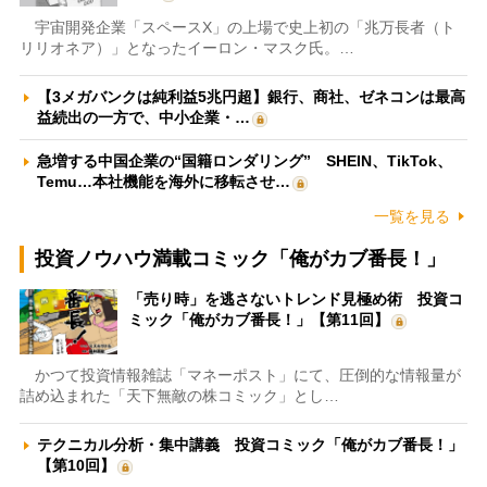
宇宙開発企業「スペースX」の上場で史上初の「兆万長者（ト
リリオネア）」となったイーロン・マスク氏。…
【3メガバンクは純利益5兆円超】銀行、商社、ゼネコンは最高
益続出の一方で、中小企業・…
急増する中国企業の“国籍ロンダリング” SHEIN、TikTok、
Temu…本社機能を海外に移転させ…
一覧を見る
投資ノウハウ満載コミック「俺がカブ番長！」
「売り時」を逃さないトレンド見極め術 投資コ
ミック「俺がカブ番長！」【第11回】
かつて投資情報雑誌「マネーポスト」にて、圧倒的な情報量が
詰め込まれた「天下無敵の株コミック」とし…
テクニカル分析・集中講義 投資コミック「俺がカブ番長！」
【第10回】