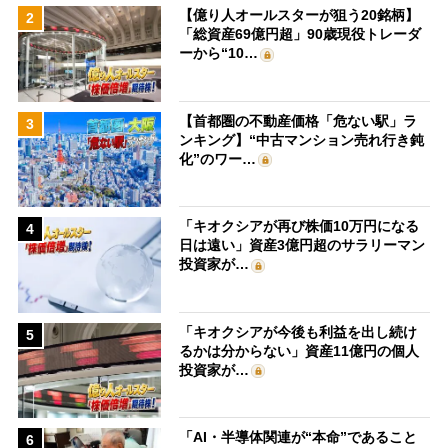
【億り人オールスターが狙う20銘柄】
2
「総資産69億円超」90歳現役トレーダ
ーから“10…
【首都圏の不動産価格「危ない駅」ラ
3
ンキング】“中古マンション売れ行き鈍
化”のワー…
「キオクシアが再び株価10万円になる
4
日は遠い」資産3億円超のサラリーマン
投資家が…
「キオクシアが今後も利益を出し続け
5
るかは分からない」資産11億円の個人
投資家が…
「AI・半導体関連が“本命”であること
6