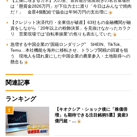
【土俵に埋まるカネ】大の里、豊昇龍が黒星続きの名古屋場所
は「懸賞金2826万円」が下位力士に渡り「今日はみんなで焼肉
だ！」 金星4個配給で協会は年96万円の支出増に
【クレジット決済代行・全東信が破産】63社もの金融機関が融
資をしながら「20年以上の粉飾決算」を見抜けなかったカラク
リ 営業現場では“自転車操業”の焦りも表出していた
急増する中国企業の“国籍ロンダリング” SHEIN、TikTok、
Temu…本社機能を海外に移転させ、トランプ関税の回避を狙
う 現地人を隠れ蓑にした中国企業の農業参入・土地取得への
懸念も
関連記事
ランキング
【キオクシア・ショック後に「株価倍
1
増」も期待できる注目銘柄5選】資産3
億円超・…