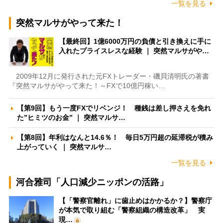
一覧を見る
突然マルサがやって来た！
【最終回】1億6000万円の負債と引き換えに手に
入れたプライスレスな経験 ｜ 突然マルサがや…
2009年12月に発行された元FXトレーダー・磯貝清明氏の著書
『突然マルサがやって来た！～FXで10億円稼い…
【第9回】もう一度FXでリベンジ！ 種銭は差し押さえを免れ
た”ヒミツのお金” ｜ 突然マルサ…
【第8回】年利はなんと14.6％！ 毎日5万円超の延滞税が積み
上がっていく ｜ 突然マルサ…
一覧を見る
河合雅司「人口減少ニッポンの活路」
【「警察官離れ」に歯止めはかかるか？】警察庁
が本気で取り組む「警察組織の構造改革」 実
現…