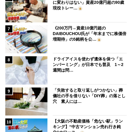
に変わりはない」資産20億円超の90歳
現役トレー…
《200万円→資産10億円超の
7
DAIBOUCHOU氏が「年末までに株価倍
増期待」の5銘柄を公…
ドライアイスを使わず遺体を保つ「エ
8
ンバーミング」が日本でも普及 1～2
週間は問…
「失敗すると取り返しがつかない」葬
9
儀社の手を借りない「DIY葬」の落とし
穴 素人には…
【大阪の不動産価格「危ない駅」ラン
10
キング】“中古マンション売れ行き鈍