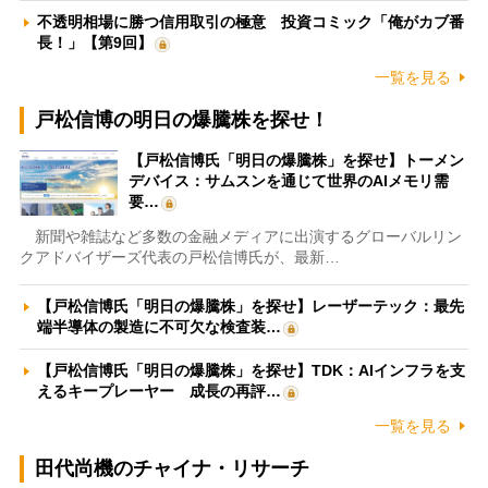
不透明相場に勝つ信用取引の極意 投資コミック「俺がカブ番
長！」【第9回】
一覧を見る
戸松信博の明日の爆騰株を探せ！
【戸松信博氏「明日の爆騰株」を探せ】トーメン
デバイス：サムスンを通じて世界のAIメモリ需
要…
新聞や雑誌など多数の金融メディアに出演するグローバルリン
クアドバイザーズ代表の戸松信博氏が、最新…
【戸松信博氏「明日の爆騰株」を探せ】レーザーテック：最先
端半導体の製造に不可欠な検査装…
【戸松信博氏「明日の爆騰株」を探せ】TDK：AIインフラを支
えるキープレーヤー 成長の再評…
一覧を見る
田代尚機のチャイナ・リサーチ