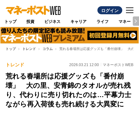
ログイン
トップ
投資
ビジネス
キャリア
ライフ
マネー
トップ
トレンド
コラム
荒れる春場所は応援グッズも「番付崩壊」 大の里
トレンド
2026.03.21 12:00
マネーポストWEB
荒れる春場所は応援グッズも「番付崩
壊」 大の里、安青錦のタオルが売れ残
り、代わりに売り切れたのは…平幕力士
ながら再入荷後も売れ続ける大異変に
Loaded
:
100.00%
/
Unmute