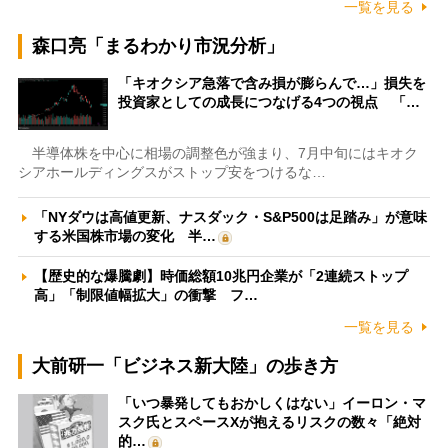
一覧を見る
森口亮「まるわかり市況分析」
「キオクシア急落で含み損が膨らんで…」損失を
投資家としての成長につなげる4つの視点 「…
半導体株を中心に相場の調整色が強まり、7月中旬にはキオク
シアホールディングスがストップ安をつけるな…
「NYダウは高値更新、ナスダック・S&P500は足踏み」が意味
する米国株市場の変化 半…
【歴史的な爆騰劇】時価総額10兆円企業が「2連続ストップ
高」「制限値幅拡大」の衝撃 フ…
一覧を見る
大前研一「ビジネス新大陸」の歩き方
「いつ暴発してもおかしくはない」イーロン・マ
スク氏とスペースXが抱えるリスクの数々「絶対
的…