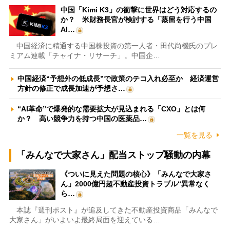
中国「Kimi K3」の衝撃に世界はどう対応するの
か？ 米財務長官が検討する「蒸留を行う中国
AI…
中国経済に精通する中国株投資の第一人者・田代尚機氏のプレ
ミアム連載「チャイナ・リサーチ」。中国企…
中国経済“予想外の低成長”で政策のテコ入れ必至か 経済運営
方針の修正で成長加速が予想さ…
“AI革命”で爆発的な需要拡大が見込まれる「CXO」とは何
か？ 高い競争力を持つ中国の医薬品…
一覧を見る
「みんなで大家さん」配当ストップ騒動の内幕
《ついに見えた問題の核心》「みんなで大家さ
ん」2000億円超不動産投資トラブル“異常なく
ら…
本誌『週刊ポスト』が追及してきた不動産投資商品「みんなで
大家さん」がいよいよ最終局面を迎えている…