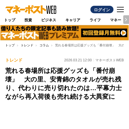
ログイン
トップ
投資
ビジネス
キャリア
ライフ
マネー
トップ
トレンド
コラム
荒れる春場所は応援グッズも「番付崩壊」 大の里
トレンド
2026.03.21 12:00
マネーポストWEB
荒れる春場所は応援グッズも「番付崩
壊」 大の里、安青錦のタオルが売れ残
り、代わりに売り切れたのは…平幕力士
ながら再入荷後も売れ続ける大異変に
Loaded
:
95.43%
/
Unmute