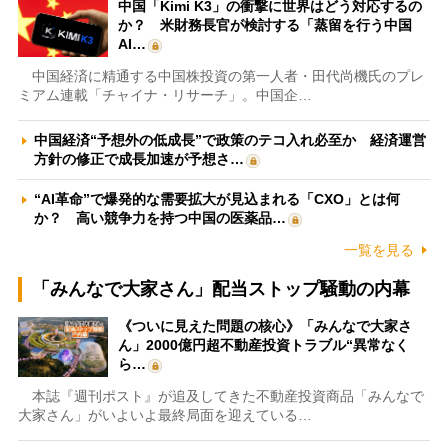
中国「Kimi K3」の衝撃に世界はどう対応するの
か？ 米財務長官が検討する「蒸留を行う中国
AI…
中国経済に精通する中国株投資の第一人者・田代尚機氏のプレ
ミアム連載「チャイナ・リサーチ」。中国企…
中国経済“予想外の低成長”で政策のテコ入れ必至か 経済運営
方針の修正で成長加速が予想さ…
“AI革命”で爆発的な需要拡大が見込まれる「CXO」とは何
か？ 高い競争力を持つ中国の医薬品…
一覧を見る
「みんなで大家さん」配当ストップ騒動の内幕
《ついに見えた問題の核心》「みんなで大家さ
ん」2000億円超不動産投資トラブル“異常なく
ら…
本誌『週刊ポスト』が追及してきた不動産投資商品「みんなで
大家さん」がいよいよ最終局面を迎えている…