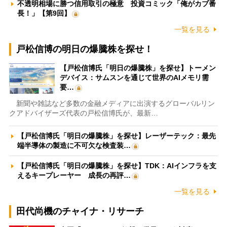
不透明相場に勝つ信用取引の極意 投資コミック「俺がカブ番
長！」【第9回】
一覧を見る
戸松信博の明日の爆騰株を探せ！
【戸松信博氏「明日の爆騰株」を探せ】トーメン
デバイス：サムスンを通じて世界のAIメモリ需
要…
新聞や雑誌など多数の金融メディアに出演するグローバルリン
クアドバイザーズ代表の戸松信博氏が、最新…
【戸松信博氏「明日の爆騰株」を探せ】レーザーテック：最先
端半導体の製造に不可欠な検査装…
【戸松信博氏「明日の爆騰株」を探せ】TDK：AIインフラを支
えるキープレーヤー 成長の再評…
一覧を見る
田代尚機のチャイナ・リサーチ