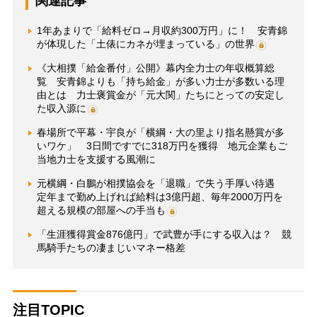
関連記事
1年あまりで「給料ゼロ→月収約300万円」に！ 安青錦
が体現した「土俵にカネが埋まっている」の世界
《大相撲「給金番付」公開》幕内全力士の年収概算総
覧 安青錦よりも「持ち給金」が多い力士が多数いる理
由とは 力士褒賞金が「元大関」たちにとっての安定し
た収入源に
春場所で平幕・宇良が「横綱・大の里より指名懸賞が多
いワケ」 3日間ですでに318万円を獲得 地元企業もご
当地力士を支援する風潮に
元横綱・白鵬が相撲協会を「退職」で失う手厚い待遇
定年まで勤め上げれば給料は3億円超、毎年2000万円を
超える規模の部屋への手当も
「生涯獲得賞金876億円」で武豊が手にする収入は？ 競
馬騎手たちの凄まじいマネー格差
注目TOPIC