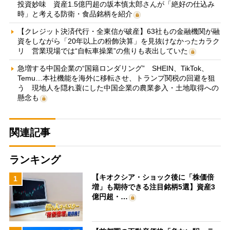
投資妙味 資産1.5億円超の坂本慎太郎さんが「絶好の仕込み
時」と考える防衛・食品銘柄を紹介
【クレジット決済代行・全東信が破産】63社もの金融機関が融
資をしながら「20年以上の粉飾決算」を見抜けなかったカラク
リ 営業現場では“自転車操業”の焦りも表出していた
急増する中国企業の“国籍ロンダリング” SHEIN、TikTok、
Temu…本社機能を海外に移転させ、トランプ関税の回避を狙
う 現地人を隠れ蓑にした中国企業の農業参入・土地取得への
懸念も
関連記事
ランキング
【キオクシア・ショック後に「株価倍
1
増」も期待できる注目銘柄5選】資産3
億円超・…