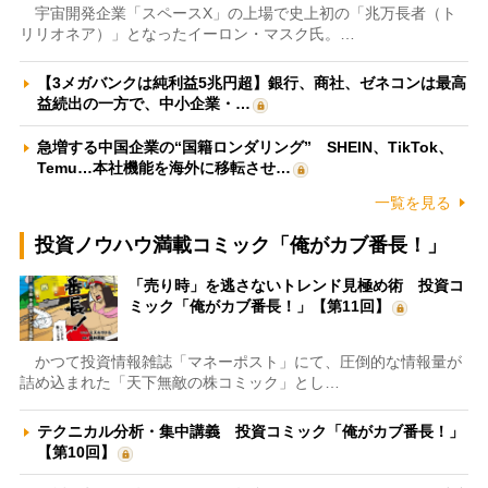
宇宙開発企業「スペースX」の上場で史上初の「兆万長者（ト
リリオネア）」となったイーロン・マスク氏。…
【3メガバンクは純利益5兆円超】銀行、商社、ゼネコンは最高
益続出の一方で、中小企業・…
急増する中国企業の“国籍ロンダリング” SHEIN、TikTok、
Temu…本社機能を海外に移転させ…
一覧を見る
投資ノウハウ満載コミック「俺がカブ番長！」
「売り時」を逃さないトレンド見極め術 投資コ
ミック「俺がカブ番長！」【第11回】
かつて投資情報雑誌「マネーポスト」にて、圧倒的な情報量が
詰め込まれた「天下無敵の株コミック」とし…
テクニカル分析・集中講義 投資コミック「俺がカブ番長！」
【第10回】