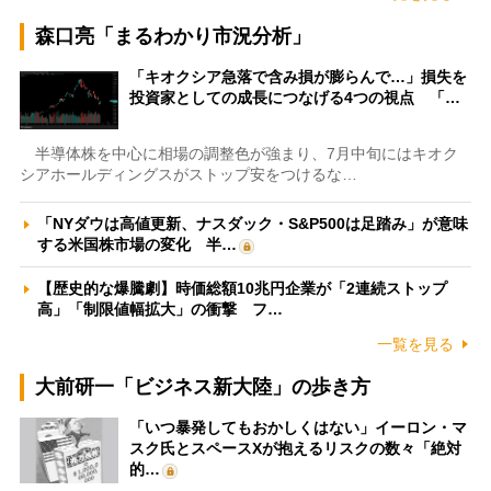
森口亮「まるわかり市況分析」
「キオクシア急落で含み損が膨らんで…」損失を
投資家としての成長につなげる4つの視点 「…
半導体株を中心に相場の調整色が強まり、7月中旬にはキオク
シアホールディングスがストップ安をつけるな…
「NYダウは高値更新、ナスダック・S&P500は足踏み」が意味
する米国株市場の変化 半…
【歴史的な爆騰劇】時価総額10兆円企業が「2連続ストップ
高」「制限値幅拡大」の衝撃 フ…
一覧を見る
大前研一「ビジネス新大陸」の歩き方
「いつ暴発してもおかしくはない」イーロン・マ
スク氏とスペースXが抱えるリスクの数々「絶対
的…