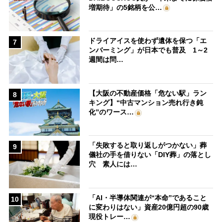
増期待」の5銘柄を公…
ドライアイスを使わず遺体を保つ「エ
7
ンバーミング」が日本でも普及 1～2
週間は問…
【大阪の不動産価格「危ない駅」ラン
8
キング】“中古マンション売れ行き鈍
化”のワース…
「失敗すると取り返しがつかない」葬
9
儀社の手を借りない「DIY葬」の落とし
穴 素人には…
「AI・半導体関連が“本命”であること
10
に変わりはない」資産20億円超の90歳
現役トレー…