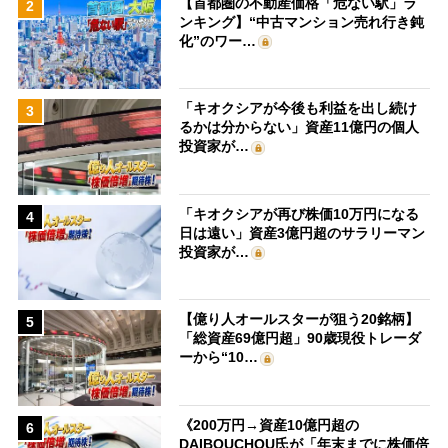
【首都圏の不動産価格「危ない駅」ラ
2
ンキング】“中古マンション売れ行き鈍
化”のワー…
「キオクシアが今後も利益を出し続け
3
るかは分からない」資産11億円の個人
投資家が…
「キオクシアが再び株価10万円になる
4
日は遠い」資産3億円超のサラリーマン
投資家が…
【億り人オールスターが狙う20銘柄】
5
「総資産69億円超」90歳現役トレーダ
ーから“10…
《200万円→資産10億円超の
6
DAIBOUCHOU氏が「年末までに株価倍