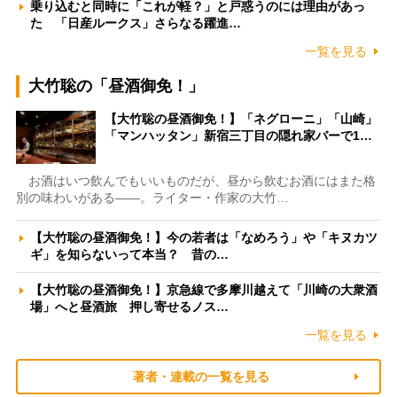
乗り込むと同時に「これが軽？」と戸惑うのには理由があっ
た 「日産ルークス」さらなる躍進…
一覧を見る
大竹聡の「昼酒御免！」
【大竹聡の昼酒御免！】「ネグローニ」「山崎」
「マンハッタン」新宿三丁目の隠れ家バーで1…
お酒はいつ飲んでもいいものだが、昼から飲むお酒にはまた格
別の味わいがある――。ライター・作家の大竹…
【大竹聡の昼酒御免！】今の若者は「なめろう」や「キヌカツ
ギ」を知らないって本当？ 昔の…
【大竹聡の昼酒御免！】京急線で多摩川越えて「川崎の大衆酒
場」へと昼酒旅 押し寄せるノス…
一覧を見る
著者・連載の一覧を見る