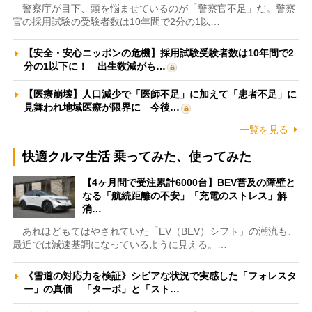
警察庁が目下、頭を悩ませているのが「警察官不足」だ。警察
官の採用試験の受験者数は10年間で2分の1以…
【安全・安心ニッポンの危機】採用試験受験者数は10年間で2
分の1以下に！ 出生数減がも…
【医療崩壊】人口減少で「医師不足」に加えて「患者不足」に
見舞われ地域医療が限界に 今後…
一覧を見る
快適クルマ生活 乗ってみた、使ってみた
【4ヶ月間で受注累計6000台】BEV普及の障壁と
なる「航続距離の不安」「充電のストレス」解
消…
あれほどもてはやされていた「EV（BEV）シフト」の潮流も、
最近では減速基調になっているように見える。…
《雪道の対応力を検証》シビアな状況で実感した「フォレスタ
ー」の真価 「ターボ」と「スト…