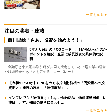
一覧を見る
注目の著者・連載
藤川里絵「さあ、投資を始めよう！」
5年ぶり改訂の「CGコード」、何が変わったのか
ポイントを解説 企業に成長投資の具体的な説
明…
金融庁と東京証券取引所が共同で策定している上場企業の経営
や取締役会のあり方を定める「コーポレート…
【令和のPKOか】GPIFをめぐる片山財務相の「円資産への投
資拡大」発言の波紋 「国債重視」…
インフレでも「物価負け」しない金融商品「物価連動国債」に
注目 元本が物価の動きに合わせ…
一覧を見る