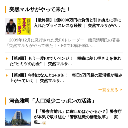
突然マルサがやって来た！
【最終回】1億6000万円の負債と引き換えに手に
入れたプライスレスな経験 ｜ 突然マルサがや…
2009年12月に発行された元FXトレーダー・磯貝清明氏の著書
『突然マルサがやって来た！～FXで10億円稼い…
【第9回】もう一度FXでリベンジ！ 種銭は差し押さえを免れ
た”ヒミツのお金” ｜ 突然マルサ…
【第8回】年利はなんと14.6％！ 毎日5万円超の延滞税が積み
上がっていく ｜ 突然マルサ…
一覧を見る
河合雅司「人口減少ニッポンの活路」
【「警察官離れ」に歯止めはかかるか？】警察庁
が本気で取り組む「警察組織の構造改革」 実
現…