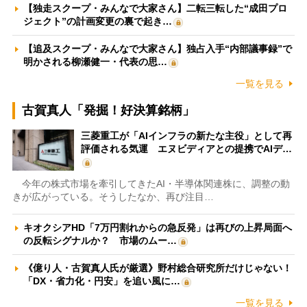
【独走スクープ・みんなで大家さん】二転三転した“成田プロ
ジェクト”の計画変更の裏で起き…
【追及スクープ・みんなで大家さん】独占入手“内部議事録”で
明かされる柳瀬健一・代表の思…
一覧を見る
古賀真人「発掘！好決算銘柄」
三菱重工が「AIインフラの新たな主役」として再
評価される気運 エヌビディアとの提携でAIデ…
今年の株式市場を牽引してきたAI・半導体関連株に、調整の動
きが広がっている。そうしたなか、再び注目…
キオクシアHD「7万円割れからの急反発」は再びの上昇局面へ
の反転シグナルか？ 市場のムー…
《億り人・古賀真人氏が厳選》野村総合研究所だけじゃない！
「DX・省力化・円安」を追い風に…
一覧を見る