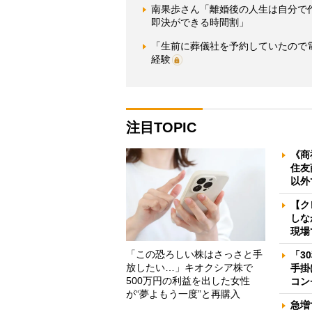
南果歩さん「離婚後の人生は自分で
即決ができる時間割」
「生前に葬儀社を予約していたので
経験
注目TOPIC
《商
住友
以外
【ク
しな
現場
「この恐ろしい株はさっさと手
「3
放したい…」キオクシア株で
手掛
500万円の利益を出した女性
コン
が“夢よもう一度”と再購入
急増