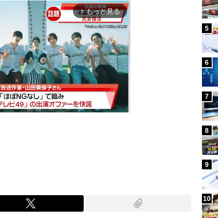
もっと見る
arrow_forward_ios
5
6
7
8
Mute
9
10