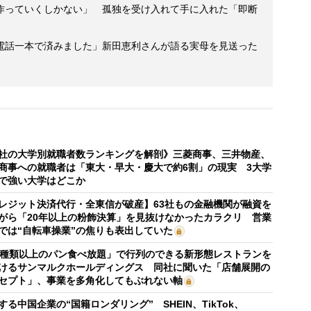
作っていくしかない」 孤独を受け入れて手に入れた「即断
電話一本で済みました」新田恵利さんが語る実母を見送った
社の大学別就職者数ランキングを解剖》三菱商事、三井物産、
商事への就職者は「東大・早大・慶大で約6割」の現実 3大学
で強い大学はどこか
レジット決済代行・全東信が破産】63社もの金融機関が融資を
がら「20年以上の粉飾決算」を見抜けなかったカラクリ 営業
では“自転車操業”の焦りも表出していた
0種類以上のパン食べ放題」で行列のできる新形態レストランを
けるサンマルクホールディングス 同社に聞いた「店舗展開の
セプト」、事業を多角化してもぶれない軸
する中国企業の“国籍ロンダリング” SHEIN、TikTok、