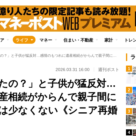
ア
ライフ
マネー
住まい・不動産
家計
トレ
「お母さんを忘れたの？」と子供が猛反対…感情のもつれに遺産相続がからんで親子間に溝が生じるケースは少なくない《シニア再婚の理想と現実》
ラ
1
2026.03.31 16:00
週刊ポスト
たの？」と子供が猛反対…
2
産相続がからんで親子間に
は少なくない《シニア再婚
3
4