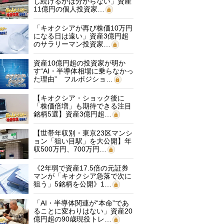
し続けるかは分からない」資産
11億円の個人投資家…
「キオクシアが再び株価10万円
になる日は遠い」資産3億円超
のサラリーマン投資家…
資産10億円超の投資家が明か
す“AI・半導体相場に乗らなかっ
た理由” フルポジショ…
【キオクシア・ショック後に
「株価倍増」も期待できる注目
銘柄5選】資産3億円超…
【世帯年収別・東京23区マンシ
ョン「狙い目駅」を大公開】年
収500万円、700万円…
《2年弱で資産17.5倍の元証券
マンが「キオクシア急落で次に
狙う」5銘柄を公開》1…
「AI・半導体関連が“本命”であ
ることに変わりはない」資産20
億円超の90歳現役トレ…