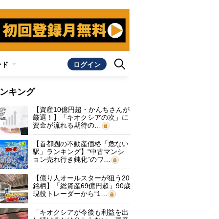
ンド
ログイン
ンキング
【資産10億円超・かんちさんが
厳選！】「キオクシアの次」に
資金が流れる期待の…
【首都圏の不動産価格「危ない
駅」ランキング】“中古マンシ
ョン売れ行き鈍化”のワ…
【億り人オールスターが狙う20
銘柄】「総資産69億円超」90歳
現役トレーダーから“1…
「キオクシアが今後も利益を出