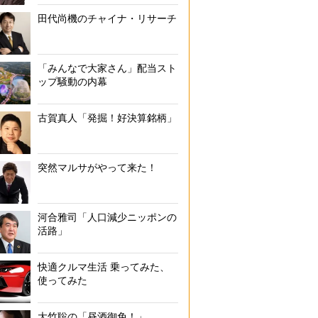
田代尚機のチャイナ・リサーチ
「みんなで大家さん」配当スト
ップ騒動の内幕
古賀真人「発掘！好決算銘柄」
突然マルサがやって来た！
河合雅司「人口減少ニッポンの
活路」
快適クルマ生活 乗ってみた、
使ってみた
大竹聡の「昼酒御免！」