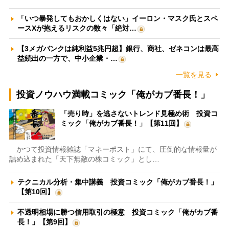
「いつ暴発してもおかしくはない」イーロン・マスク氏とスペ
ースXが抱えるリスクの数々「絶対…
【3メガバンクは純利益5兆円超】銀行、商社、ゼネコンは最高
益続出の一方で、中小企業・…
一覧を見る
投資ノウハウ満載コミック「俺がカブ番長！」
「売り時」を逃さないトレンド見極め術 投資コ
ミック「俺がカブ番長！」【第11回】
かつて投資情報雑誌「マネーポスト」にて、圧倒的な情報量が
詰め込まれた「天下無敵の株コミック」とし…
テクニカル分析・集中講義 投資コミック「俺がカブ番長！」
【第10回】
不透明相場に勝つ信用取引の極意 投資コミック「俺がカブ番
長！」【第9回】