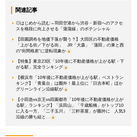
関連記事
◎はじめから読む→羽田空港から渋谷・新宿へのアクセ
スを格段に向上させる「蒲蒲線」のポテンシャル
【田園調布を地価下落が襲う？】大田区の不動産価格
「上がる街／下がる街」 JR「大森」「蒲田」の東と西
の“街間格差”に逆転現象か
【特集】東京23区「10年後に不動産価格が上がる駅・下
がる駅」完全ランキング
【横浜市「10年後に不動産価格が上がる駅」ベストラン
キング】「青葉台」は圏外！最上位に「日吉本町」ほか
グリーンライン沿線駅が
【小田急vs京王vs田園都市「10年後に不動産価格が上が
る駅」ランキング】「浜田山」「千歳船橋」がトップ10
に入る一方、「二子玉川」「三軒茶屋」が圏外に 人気3
沿線の勝ち組と…