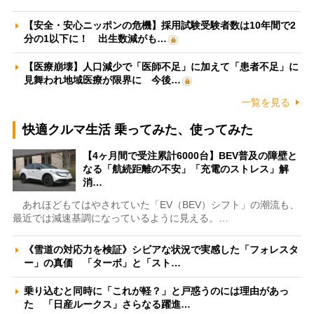
【安全・安心ニッポンの危機】採用試験受験者数は10年間で2
分の1以下に！ 出生数減がも…
【医療崩壊】人口減少で「医師不足」に加えて「患者不足」に
見舞われ地域医療が限界に 今後…
一覧を見る
快適クルマ生活 乗ってみた、使ってみた
【4ヶ月間で受注累計6000台】BEV普及の障壁と
なる「航続距離の不安」「充電のストレス」解
消…
あれほどもてはやされていた「EV（BEV）シフト」の潮流も、
最近では減速基調になっているように見える。…
《雪道の対応力を検証》シビアな状況で実感した「フォレスタ
ー」の真価 「ターボ」と「スト…
乗り込むと同時に「これが軽？」と戸惑うのには理由があっ
た 「日産ルークス」さらなる躍進…