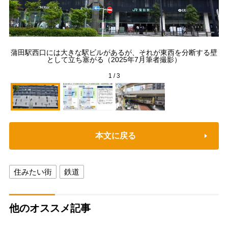
蒲田駅西口には大きな駅ビルがあるが、それが東西を分断する壁
として立ち塞がる（2025年7月筆者撮影）
1
/
3
本文に戻る
住みたい街
鉄道
他のオススメ記事