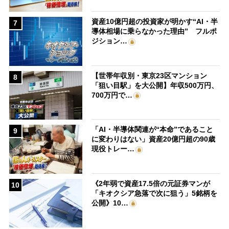
資産10億円超の投資家が明かす“AI・半
7
導体相場に乗らなかった理由” フルポ
ジション…
【世帯年収別・東京23区マンション
8
「狙い目駅」を大公開】年収500万円、
700万円で…
「AI・半導体関連が“本命”であること
9
に変わりはない」資産20億円超の90歳
現役トレー…
《2年弱で資産17.5倍の元証券マンが
10
「キオクシア急落で次に狙う」5銘柄を
公開》10…