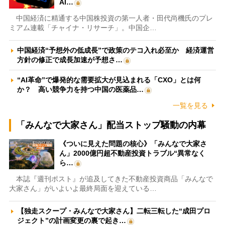
AI…
中国経済に精通する中国株投資の第一人者・田代尚機氏のプレ
ミアム連載「チャイナ・リサーチ」。中国企…
中国経済“予想外の低成長”で政策のテコ入れ必至か 経済運営
方針の修正で成長加速が予想さ…
“AI革命”で爆発的な需要拡大が見込まれる「CXO」とは何
か？ 高い競争力を持つ中国の医薬品…
一覧を見る
「みんなで大家さん」配当ストップ騒動の内幕
《ついに見えた問題の核心》「みんなで大家さ
ん」2000億円超不動産投資トラブル“異常なく
ら…
本誌『週刊ポスト』が追及してきた不動産投資商品「みんなで
大家さん」がいよいよ最終局面を迎えている…
【独走スクープ・みんなで大家さん】二転三転した“成田プロ
ジェクト”の計画変更の裏で起き…