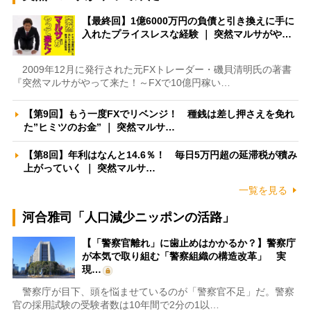
【最終回】1億6000万円の負債と引き換えに手に
入れたプライスレスな経験 ｜ 突然マルサがや…
2009年12月に発行された元FXトレーダー・磯貝清明氏の著書
『突然マルサがやって来た！～FXで10億円稼い…
【第9回】もう一度FXでリベンジ！ 種銭は差し押さえを免れ
た”ヒミツのお金” ｜ 突然マルサ…
【第8回】年利はなんと14.6％！ 毎日5万円超の延滞税が積み
上がっていく ｜ 突然マルサ…
一覧を見る
河合雅司「人口減少ニッポンの活路」
【「警察官離れ」に歯止めはかかるか？】警察庁
が本気で取り組む「警察組織の構造改革」 実
現…
警察庁が目下、頭を悩ませているのが「警察官不足」だ。警察
官の採用試験の受験者数は10年間で2分の1以…