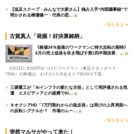
【追及スクープ・みんなで大家さん】独占入手“内部議事録”で
明かされる柳瀬健一・代表の思…
一覧を見る
古賀真人「発掘！好決算銘柄」
《株価34％急落のワークマンに特大反転の期待》
6月の売上低迷を吹き飛ばす第1四半期決算、…
6月3日に8330円をつけたワークマン（東証スタンダード・
7564）の株価は、わずか1カ月あまりで約34％下落…
三菱重工が「AIインフラの新たな主役」として再評価される気
運 エヌビディアとの提携でAI…
キオクシアHD「7万円割れからの急反発」は再びの上昇局面へ
の反転シグナルか？ 市場のムー…
一覧を見る
突然マルサがやって来た！