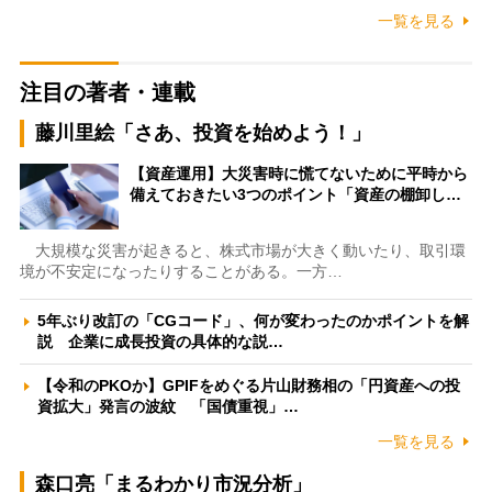
一覧を見る
注目の著者・連載
藤川里絵「さあ、投資を始めよう！」
【資産運用】大災害時に慌てないために平時から
備えておきたい3つのポイント「資産の棚卸し…
大規模な災害が起きると、株式市場が大きく動いたり、取引環
境が不安定になったりすることがある。一方…
5年ぶり改訂の「CGコード」、何が変わったのかポイントを解
説 企業に成長投資の具体的な説…
【令和のPKOか】GPIFをめぐる片山財務相の「円資産への投
資拡大」発言の波紋 「国債重視」…
一覧を見る
森口亮「まるわかり市況分析」