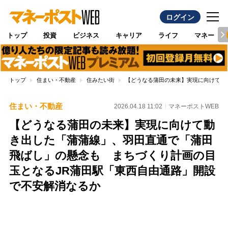
ログイン
トップ
投資
ビジネス
キャリア
ライフ
マネー
トップ
住まい・不動産
住みたい街
【どうなる蒲田の未来】実現に向けて動
住まい・不動産
2026.04.18 11:02
マネーポストWEB
【どうなる蒲田の未来】実現に向けて動
き出した「蒲蒲線」、羽田直通で「蒲田
飛ばし」の懸念も まちづくり計画の目
玉となるJR蒲田駅「東西自由通路」開設
で不安解消なるか
Loaded
:
100.00%
/
Unmute