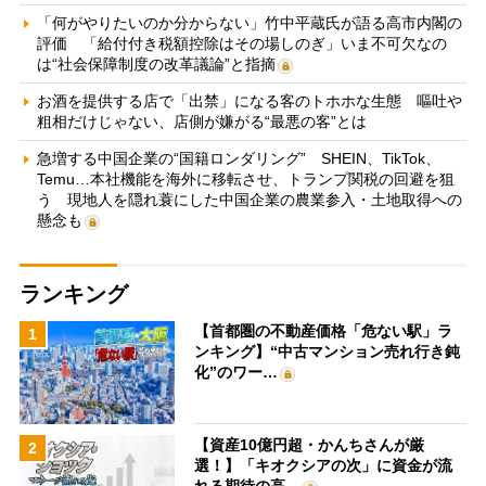
「何がやりたいのか分からない」竹中平蔵氏が語る高市内閣の
評価 「給付付き税額控除はその場しのぎ」いま不可欠なの
は“社会保障制度の改革議論”と指摘
お酒を提供する店で「出禁」になる客のトホホな生態 嘔吐や
粗相だけじゃない、店側が嫌がる“最悪の客”とは
急増する中国企業の“国籍ロンダリング” SHEIN、TikTok、
Temu…本社機能を海外に移転させ、トランプ関税の回避を狙
う 現地人を隠れ蓑にした中国企業の農業参入・土地取得への
懸念も
ランキング
【首都圏の不動産価格「危ない駅」ラ
1
ンキング】“中古マンション売れ行き鈍
化”のワー…
【資産10億円超・かんちさんが厳
2
選！】「キオクシアの次」に資金が流