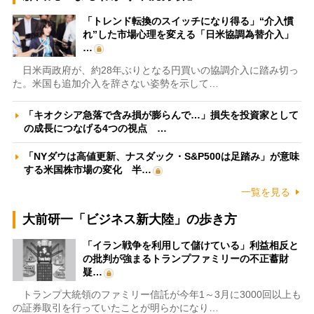
「トレンド転換のスイッチになり得る」“介入慣
れ”した市場心理を変える「日米協調為替介入」
…
日米両政府が、約28年ぶりとなる円買いの協調介入に踏み切っ
た。米国も追加介入を辞さない姿勢を示して…
「キオクシア急落で含み損が膨らんで…」損失を投資家として
の成長につなげる4つの視点 …
「NYダウは高値更新、ナスダック・S&P500は足踏み」が意味
する米国株市場の変化 半…
一覧を見る
大前研一「ビジネス新大陸」の歩き方
「イラン戦争を利用して儲けている」利益相反と
の批判が強まるトランプファミリーの不正蓄財
疑…
トランプ大統領のファミリー信託が今年1～3月に3000回以上も
の証券取引を行っていたことが明らかになり…