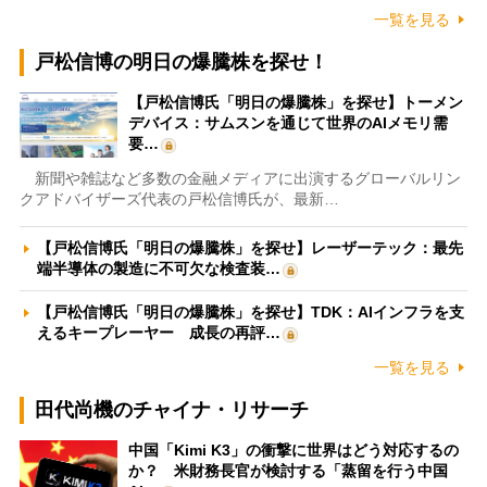
一覧を見る
戸松信博の明日の爆騰株を探せ！
【戸松信博氏「明日の爆騰株」を探せ】トーメン
デバイス：サムスンを通じて世界のAIメモリ需
要…
新聞や雑誌など多数の金融メディアに出演するグローバルリン
クアドバイザーズ代表の戸松信博氏が、最新…
【戸松信博氏「明日の爆騰株」を探せ】レーザーテック：最先
端半導体の製造に不可欠な検査装…
【戸松信博氏「明日の爆騰株」を探せ】TDK：AIインフラを支
えるキープレーヤー 成長の再評…
一覧を見る
田代尚機のチャイナ・リサーチ
中国「Kimi K3」の衝撃に世界はどう対応するの
か？ 米財務長官が検討する「蒸留を行う中国