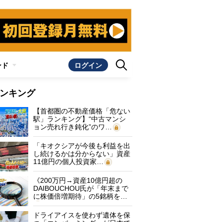
ンド
ログイン
ンキング
【首都圏の不動産価格「危ない
駅」ランキング】“中古マンシ
ョン売れ行き鈍化”のワ…
「キオクシアが今後も利益を出
し続けるかは分からない」資産
11億円の個人投資家…
《200万円→資産10億円超の
DAIBOUCHOU氏が「年末まで
に株価倍増期待」の5銘柄を…
ドライアイスを使わず遺体を保