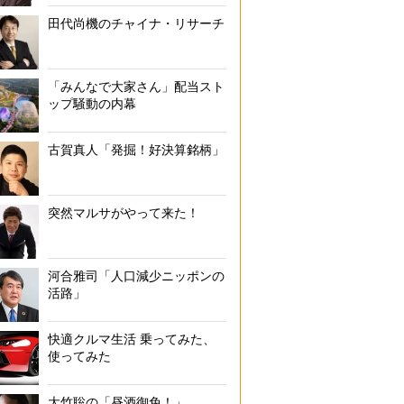
田代尚機のチャイナ・リサーチ
「みんなで大家さん」配当スト
ップ騒動の内幕
古賀真人「発掘！好決算銘柄」
突然マルサがやって来た！
河合雅司「人口減少ニッポンの
活路」
快適クルマ生活 乗ってみた、
使ってみた
大竹聡の「昼酒御免！」