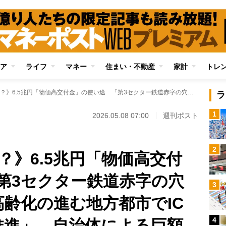
ア
ライフ
マネー
住まい・不動産
家計
トレ
《これでいいのか？》6.5兆円「物価高交付金」の使い途 「第3セクター鉄道赤字の穴埋めに3億円」「高齢化の進む地方都市でICやQRコード決済推進」…自治体による巨額浪費の実態
ラ
1
2026.05.08 07:00
週刊ポスト
2
？》6.5兆円「物価高交付
第3セクター鉄道赤字の穴
3
高齢化の進む地方都市でIC
4
推進」…自治体による巨額