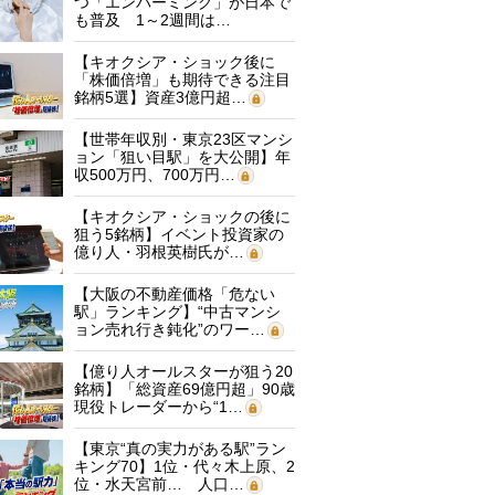
つ「エンバーミング」が日本で
も普及 1～2週間は…
【キオクシア・ショック後に
「株価倍増」も期待できる注目
銘柄5選】資産3億円超…
【世帯年収別・東京23区マンシ
ョン「狙い目駅」を大公開】年
収500万円、700万円…
【キオクシア・ショックの後に
狙う5銘柄】イベント投資家の
億り人・羽根英樹氏が…
【大阪の不動産価格「危ない
駅」ランキング】“中古マンシ
ョン売れ行き鈍化”のワー…
【億り人オールスターが狙う20
銘柄】「総資産69億円超」90歳
現役トレーダーから“1…
【東京“真の実力がある駅”ラン
キング70】1位・代々木上原、2
位・水天宮前… 人口…