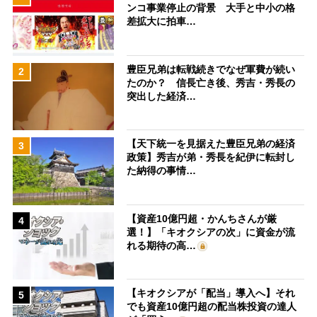
ンコ事業停止の背景 大手と中小の格
差拡大に拍車…
豊臣兄弟は転戦続きでなぜ軍費が続い
2
たのか？ 信長亡き後、秀吉・秀長の
突出した経済…
【天下統一を見据えた豊臣兄弟の経済
3
政策】秀吉が弟・秀長を紀伊に転封し
た納得の事情…
【資産10億円超・かんちさんが厳
4
選！】「キオクシアの次」に資金が流
れる期待の高…
【キオクシアが「配当」導入へ】それ
5
でも資産10億円超の配当株投資の達人