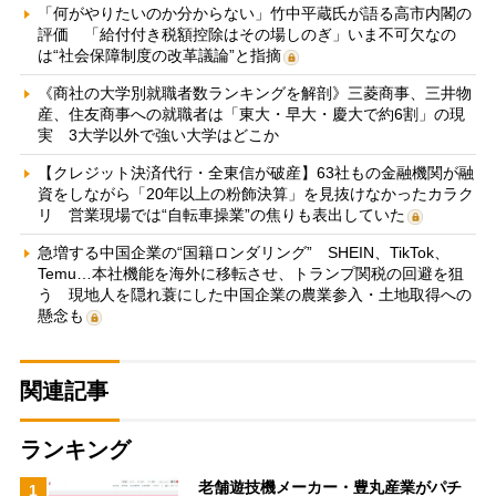
「何がやりたいのか分からない」竹中平蔵氏が語る高市内閣の
評価 「給付付き税額控除はその場しのぎ」いま不可欠なの
は“社会保障制度の改革議論”と指摘
《商社の大学別就職者数ランキングを解剖》三菱商事、三井物
産、住友商事への就職者は「東大・早大・慶大で約6割」の現
実 3大学以外で強い大学はどこか
【クレジット決済代行・全東信が破産】63社もの金融機関が融
資をしながら「20年以上の粉飾決算」を見抜けなかったカラク
リ 営業現場では“自転車操業”の焦りも表出していた
急増する中国企業の“国籍ロンダリング” SHEIN、TikTok、
Temu…本社機能を海外に移転させ、トランプ関税の回避を狙
う 現地人を隠れ蓑にした中国企業の農業参入・土地取得への
懸念も
関連記事
ランキング
老舗遊技機メーカー・豊丸産業がパチ
1