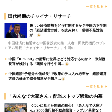
一覧を見る
田代尚機のチャイナ・リサーチ
厳しい経済情勢をどう打開するか？中国の下半期
の「経済運営方針」を読み解く 需要不足対策
が…
中国経済に精通する中国株投資の第一人者・田代尚機氏のプレ
ミアム連載「チャイナ・リサーチ」。中国の…
中国「Kimi K3」の衝撃に世界はどう対応するのか？ 米財務
長官が検討する「蒸留を行う中国…
中国経済“予想外の低成長”で政策のテコ入れ必至か 経済運営
方針の修正で成長加速が予想さ…
一覧を見る
「みんなで大家さん」配当ストップ騒動の内幕
《ついに見えた問題の核心》「みんなで大家さ
ん」2000億円超不動産投資トラブル“異常なく