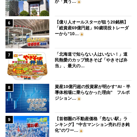
が「買う…
【億り人オールスターが狙う20銘柄】
6
「総資産69億円超」90歳現役トレーダ
ーから“10…
「北海道で知らない人はいない！」道
7
民熱愛のカップ焼きそば「やきそば弁
当」、最大の…
資産10億円超の投資家が明かす“AI・半
8
導体相場に乗らなかった理由” フルポ
ジション…
【首都圏の不動産価格「危ない駅」ラ
9
ンキング】“中古マンション売れ行き鈍
化”のワー…