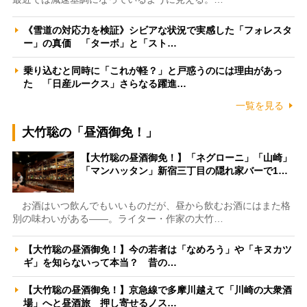
《雪道の対応力を検証》シビアな状況で実感した「フォレスタ
ー」の真価 「ターボ」と「スト…
乗り込むと同時に「これが軽？」と戸惑うのには理由があっ
た 「日産ルークス」さらなる躍進…
一覧を見る
大竹聡の「昼酒御免！」
【大竹聡の昼酒御免！】「ネグローニ」「山崎」
「マンハッタン」新宿三丁目の隠れ家バーで1…
お酒はいつ飲んでもいいものだが、昼から飲むお酒にはまた格
別の味わいがある――。ライター・作家の大竹…
【大竹聡の昼酒御免！】今の若者は「なめろう」や「キヌカツ
ギ」を知らないって本当？ 昔の…
【大竹聡の昼酒御免！】京急線で多摩川越えて「川崎の大衆酒
場」へと昼酒旅 押し寄せるノス…