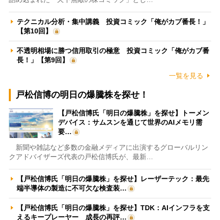
テクニカル分析・集中講義 投資コミック「俺がカブ番長！」
【第10回】
不透明相場に勝つ信用取引の極意 投資コミック「俺がカブ番
長！」【第9回】
一覧を見る
戸松信博の明日の爆騰株を探せ！
【戸松信博氏「明日の爆騰株」を探せ】トーメン
デバイス：サムスンを通じて世界のAIメモリ需
要…
新聞や雑誌など多数の金融メディアに出演するグローバルリン
クアドバイザーズ代表の戸松信博氏が、最新…
【戸松信博氏「明日の爆騰株」を探せ】レーザーテック：最先
端半導体の製造に不可欠な検査装…
【戸松信博氏「明日の爆騰株」を探せ】TDK：AIインフラを支
えるキープレーヤー 成長の再評…