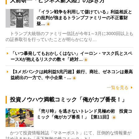
大前研一「ビジネス新大陸」の歩き方
「イラン戦争を利用して儲けている」利益相反と
の批判が強まるトランプファミリーの不正蓄財
疑…
トランプ大統領のファミリー信託が今年1～3月に3000回以上も
の証券取引を行っていたことが明らかになり…
「いつ暴発してもおかしくはない」イーロン・マスク氏とスペ
ースXが抱えるリスクの数々「絶対…
【3メガバンクは純利益5兆円超】銀行、商社、ゼネコンは最高
益続出の一方で、中小企業・…
一覧を見る
投資ノウハウ満載コミック「俺がカブ番長！」
「売り時」を逃さないトレンド見極め術 投資コ
ミック「俺がカブ番長！」【第11回】
かつて投資情報雑誌「マネーポスト」にて、圧倒的な情報量が
詰め込まれた「天下無敵の株コミック」とし…