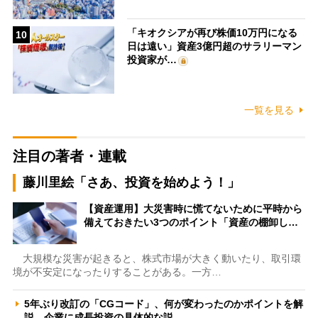
「キオクシアが再び株価10万円になる
10
日は遠い」資産3億円超のサラリーマン
投資家が…
一覧を見る
注目の著者・連載
藤川里絵「さあ、投資を始めよう！」
【資産運用】大災害時に慌てないために平時から
備えておきたい3つのポイント「資産の棚卸し…
大規模な災害が起きると、株式市場が大きく動いたり、取引環
境が不安定になったりすることがある。一方…
5年ぶり改訂の「CGコード」、何が変わったのかポイントを解
説 企業に成長投資の具体的な説…