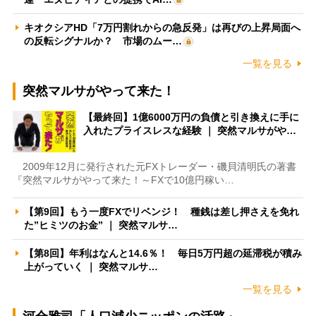
キオクシアHD「7万円割れからの急反発」は再びの上昇局面へ
の反転シグナルか？ 市場のムー…
一覧を見る
突然マルサがやって来た！
【最終回】1億6000万円の負債と引き換えに手に
入れたプライスレスな経験 ｜ 突然マルサがや…
2009年12月に発行された元FXトレーダー・磯貝清明氏の著書
『突然マルサがやって来た！～FXで10億円稼い…
【第9回】もう一度FXでリベンジ！ 種銭は差し押さえを免れ
た”ヒミツのお金” ｜ 突然マルサ…
【第8回】年利はなんと14.6％！ 毎日5万円超の延滞税が積み
上がっていく ｜ 突然マルサ…
一覧を見る