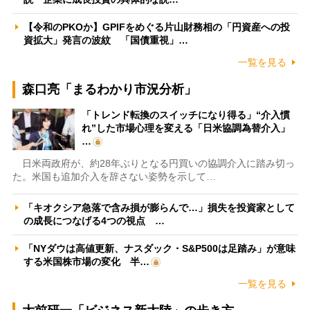
【令和のPKOか】GPIFをめぐる片山財務相の「円資産への投
資拡大」発言の波紋 「国債重視」…
一覧を見る
森口亮「まるわかり市況分析」
「トレンド転換のスイッチになり得る」“介入慣
れ”した市場心理を変える「日米協調為替介入」
…
日米両政府が、約28年ぶりとなる円買いの協調介入に踏み切っ
た。米国も追加介入を辞さない姿勢を示して…
「キオクシア急落で含み損が膨らんで…」損失を投資家として
の成長につなげる4つの視点 …
「NYダウは高値更新、ナスダック・S&P500は足踏み」が意味
する米国株市場の変化 半…
一覧を見る