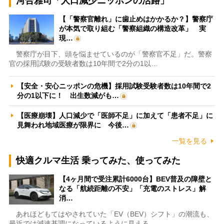
河合雅司「人口減少ニッポンの活路」
【「警察官離れ」に歯止めはかかるか？】警察庁
が本気で取り組む「警察組織の構造改革」 実
現…
警察庁が目下、頭を悩ませているのが「警察官不足」だ。警察
官の採用試験の受験者数は10年間で2分の1以…
【安全・安心ニッポンの危機】採用試験受験者数は10年間で2
分の1以下に！ 出生数減がも…
【医療崩壊】人口減少で「医師不足」に加えて「患者不足」に
見舞われ地域医療が限界に 今後…
一覧を見る
快適クルマ生活 乗ってみた、使ってみた
【4ヶ月間で受注累計6000台】BEV普及の障壁と
なる「航続距離の不安」「充電のストレス」解
消…
あれほどもてはやされていた「EV（BEV）シフト」の潮流も、
最近では減速基調になっているように見える。…