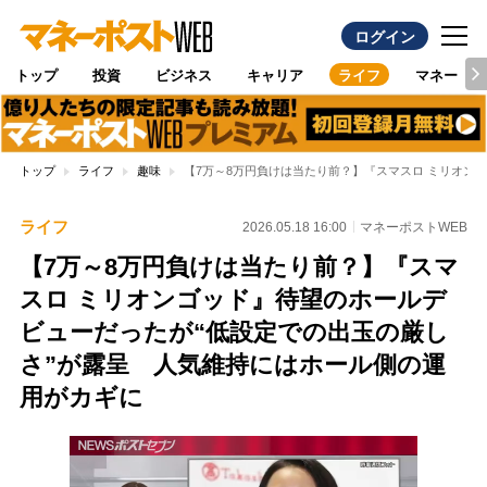
ログイン
トップ
投資
ビジネス
キャリア
ライフ
マネー
トップ
ライフ
趣味
【7万～8万円負けは当たり前？】『スマスロ ミリオン
ライフ
2026.05.18 16:00
マネーポストWEB
【7万～8万円負けは当たり前？】『スマ
スロ ミリオンゴッド』待望のホールデ
ビューだったが“低設定での出玉の厳し
さ”が露呈 人気維持にはホール側の運
用がカギに