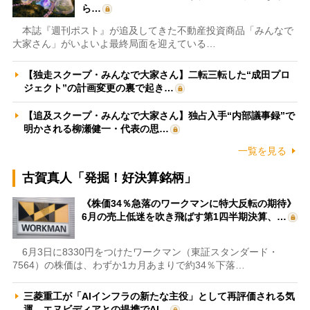
ら…
本誌『週刊ポスト』が追及してきた不動産投資商品「みんなで
大家さん」がいよいよ最終局面を迎えている…
【独走スクープ・みんなで大家さん】二転三転した“成田プロ
ジェクト”の計画変更の裏で起き…
【追及スクープ・みんなで大家さん】独占入手“内部議事録”で
明かされる柳瀬健一・代表の思…
一覧を見る
古賀真人「発掘！好決算銘柄」
《株価34％急落のワークマンに特大反転の期待》
6月の売上低迷を吹き飛ばす第1四半期決算、…
6月3日に8330円をつけたワークマン（東証スタンダード・
7564）の株価は、わずか1カ月あまりで約34％下落…
三菱重工が「AIインフラの新たな主役」として再評価される気
運 エヌビディアとの提携でAI…