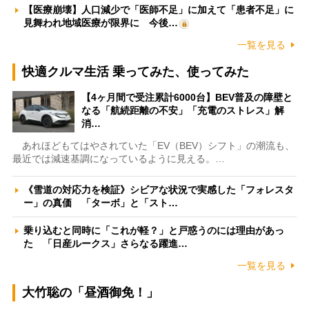
【医療崩壊】人口減少で「医師不足」に加えて「患者不足」に
見舞われ地域医療が限界に 今後…
一覧を見る
快適クルマ生活 乗ってみた、使ってみた
【4ヶ月間で受注累計6000台】BEV普及の障壁と
なる「航続距離の不安」「充電のストレス」解
消…
あれほどもてはやされていた「EV（BEV）シフト」の潮流も、
最近では減速基調になっているように見える。…
《雪道の対応力を検証》シビアな状況で実感した「フォレスタ
ー」の真価 「ターボ」と「スト…
乗り込むと同時に「これが軽？」と戸惑うのには理由があっ
た 「日産ルークス」さらなる躍進…
一覧を見る
大竹聡の「昼酒御免！」