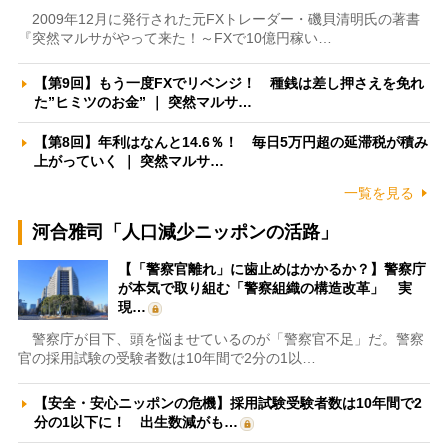
2009年12月に発行された元FXトレーダー・磯貝清明氏の著書
『突然マルサがやって来た！～FXで10億円稼い…
【第9回】もう一度FXでリベンジ！ 種銭は差し押さえを免れ
た”ヒミツのお金” ｜ 突然マルサ…
【第8回】年利はなんと14.6％！ 毎日5万円超の延滞税が積み
上がっていく ｜ 突然マルサ…
一覧を見る
河合雅司「人口減少ニッポンの活路」
【「警察官離れ」に歯止めはかかるか？】警察庁
が本気で取り組む「警察組織の構造改革」 実
現…
警察庁が目下、頭を悩ませているのが「警察官不足」だ。警察
官の採用試験の受験者数は10年間で2分の1以…
【安全・安心ニッポンの危機】採用試験受験者数は10年間で2
分の1以下に！ 出生数減がも…