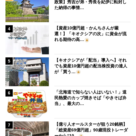
政策】秀吉が弟・秀長を紀伊に転封し
た納得の事情…
【資産10億円超・かんちさんが厳
4
選！】「キオクシアの次」に資金が流
れる期待の高…
【キオクシアが「配当」導入へ】それ
5
でも資産10億円超の配当株投資の達人
が「買う…
「北海道で知らない人はいない！」道
6
民熱愛のカップ焼きそば「やきそば弁
当」、最大の…
【億り人オールスターが狙う20銘柄】
7
「総資産69億円超」90歳現役トレーダ
ーから“10…