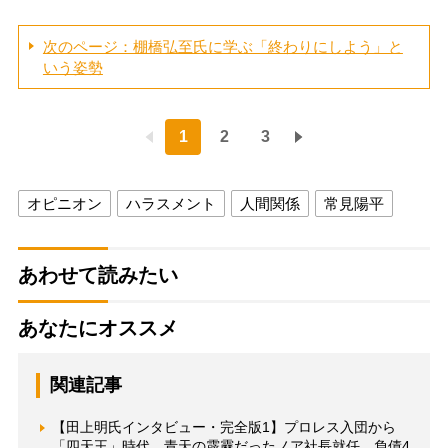
次のページ：棚橋弘至氏に学ぶ「終わりにしよう」と
いう姿勢
1
2
3
オピニオン
ハラスメント
人間関係
常見陽平
あわせて読みたい
あなたにオススメ
関連記事
【田上明氏インタビュー・完全版1】プロレス入団から
「四天王」時代、青天の霹靂だったノア社長就任、負債4