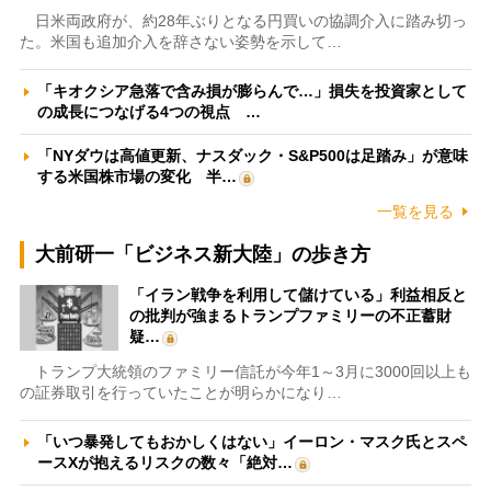
日米両政府が、約28年ぶりとなる円買いの協調介入に踏み切っ
た。米国も追加介入を辞さない姿勢を示して…
「キオクシア急落で含み損が膨らんで…」損失を投資家として
の成長につなげる4つの視点 …
「NYダウは高値更新、ナスダック・S&P500は足踏み」が意味
する米国株市場の変化 半…
一覧を見る
大前研一「ビジネス新大陸」の歩き方
「イラン戦争を利用して儲けている」利益相反と
の批判が強まるトランプファミリーの不正蓄財
疑…
トランプ大統領のファミリー信託が今年1～3月に3000回以上も
の証券取引を行っていたことが明らかになり…
「いつ暴発してもおかしくはない」イーロン・マスク氏とスペ
ースXが抱えるリスクの数々「絶対…