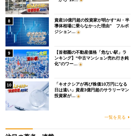
資産10億円超の投資家が明かす“AI・半
8
導体相場に乗らなかった理由” フルポ
ジション…
【首都圏の不動産価格「危ない駅」ラ
9
ンキング】“中古マンション売れ行き鈍
化”のワー…
「キオクシアが再び株価10万円になる
10
日は遠い」資産3億円超のサラリーマン
投資家が…
一覧を見る