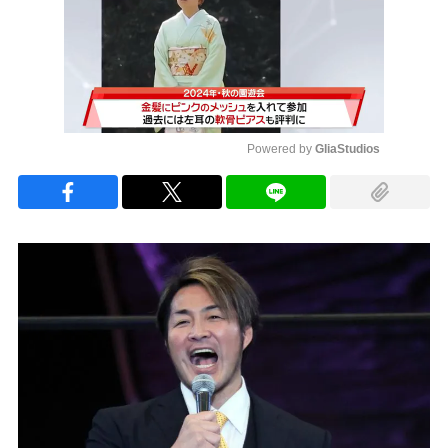
Powered by 
GliaStudios
Mute