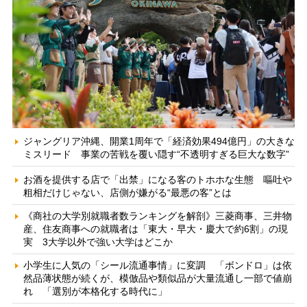
ジャングリア沖縄、開業1周年で「経済効果494億円」の大きな
ミスリード 事業の苦戦を覆い隠す“不透明すぎる巨大な数字”
お酒を提供する店で「出禁」になる客のトホホな生態 嘔吐や
粗相だけじゃない、店側が嫌がる“最悪の客”とは
《商社の大学別就職者数ランキングを解剖》三菱商事、三井物
産、住友商事への就職者は「東大・早大・慶大で約6割」の現
実 3大学以外で強い大学はどこか
小学生に人気の「シール流通事情」に変調 「ボンドロ」は依
然品薄状態が続くが、模倣品や類似品が大量流通し一部で値崩
れ 「選別が本格化する時代に」