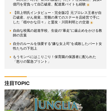
億円を背負って自己破産、配達業バイトも経験
【田上明氏インタビュー・完全版2】元プロレス王者が自
己破産、がん発覚…苦難の果てのステーキ店経営で手に
した「穏やかな日々」と盟友・川田利明との交遊
自由な校風の超進学校、生徒の“暴走”に歯止めをかける教
師の言葉
自分のルールを強要する“嫌な女上司”を成敗したパート女
性たちの下剋上
もうモンペにはこりごり！保育園の保護者に配られた
「怒りの緊急プリント」
注目TOPIC