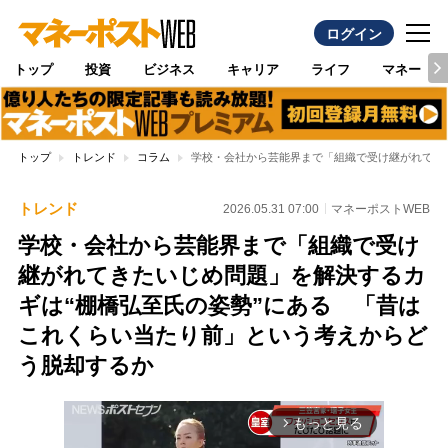
ログイン
トップ
投資
ビジネス
キャリア
ライフ
マネー
トップ
トレンド
コラム
学校・会社から芸能界まで「組織で受け継がれてき
トレンド
2026.05.31 07:00
マネーポストWEB
学校・会社から芸能界まで「組織で受け
継がれてきたいじめ問題」を解決するカ
ギは“棚橋弘至氏の姿勢”にある 「昔は
これくらい当たり前」という考えからど
う脱却するか
もっと見る
arrow_forward_ios