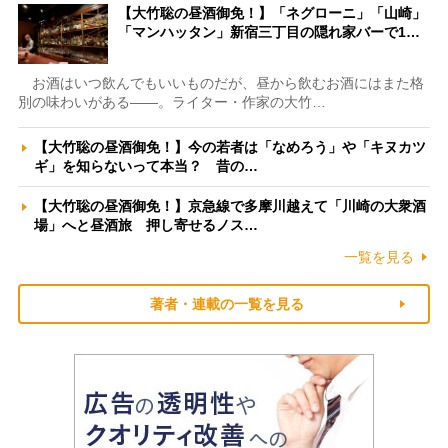
【大竹聡の昼酒御免！】「ネグローニ」「山崎」
「マンハッタン」新宿三丁目の隠れ家バーで1…
お酒はいつ飲んでもいいものだが、昼から飲むお酒にはまた格
別の味わいがある――。ライター・作家の大竹…
【大竹聡の昼酒御免！】今の若者は「なめろう」や「キヌカツ
ギ」を知らないって本当？ 昔の…
【大竹聡の昼酒御免！】京急線で多摩川越えて「川崎の大衆酒
場」へと昼酒旅 押し寄せるノス…
一覧を見る
著者・連載の一覧を見る