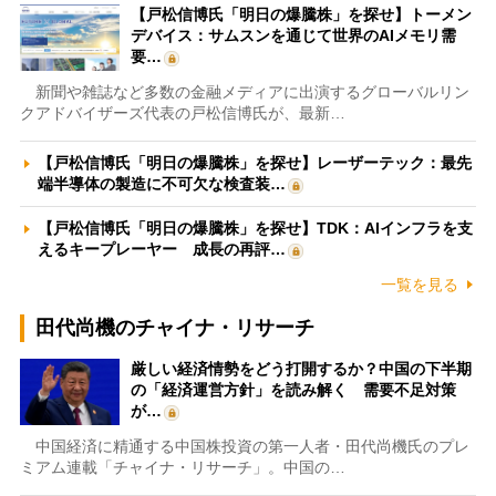
【戸松信博氏「明日の爆騰株」を探せ】トーメン
デバイス：サムスンを通じて世界のAIメモリ需
要…
新聞や雑誌など多数の金融メディアに出演するグローバルリン
クアドバイザーズ代表の戸松信博氏が、最新…
【戸松信博氏「明日の爆騰株」を探せ】レーザーテック：最先
端半導体の製造に不可欠な検査装…
【戸松信博氏「明日の爆騰株」を探せ】TDK：AIインフラを支
えるキープレーヤー 成長の再評…
一覧を見る
田代尚機のチャイナ・リサーチ
厳しい経済情勢をどう打開するか？中国の下半期
の「経済運営方針」を読み解く 需要不足対策
が…
中国経済に精通する中国株投資の第一人者・田代尚機氏のプレ
ミアム連載「チャイナ・リサーチ」。中国の…