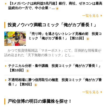
【3メガバンクは純利益5兆円超】銀行、商社、ゼネコンは最高
益続出の一方で、中小企業・…
一覧を見る
投資ノウハウ満載コミック「俺がカブ番長！」
「売り時」を逃さないトレンド見極め術 投資コ
ミック「俺がカブ番長！」【第11回】
かつて投資情報雑誌「マネーポスト」にて、圧倒的な情報量が
詰め込まれた「天下無敵の株コミック」とし…
テクニカル分析・集中講義 投資コミック「俺がカブ番長！」
【第10回】
不透明相場に勝つ信用取引の極意 投資コミック「俺がカブ番
長！」【第9回】
一覧を見る
戸松信博の明日の爆騰株を探せ！