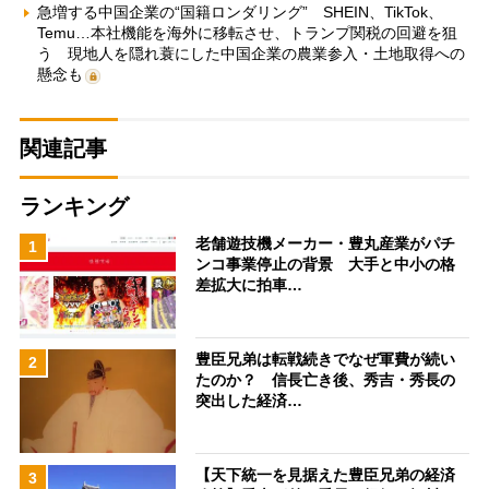
急増する中国企業の“国籍ロンダリング” SHEIN、TikTok、
Temu…本社機能を海外に移転させ、トランプ関税の回避を狙
う 現地人を隠れ蓑にした中国企業の農業参入・土地取得への
懸念も
関連記事
ランキング
老舗遊技機メーカー・豊丸産業がパチ
1
ンコ事業停止の背景 大手と中小の格
差拡大に拍車…
豊臣兄弟は転戦続きでなぜ軍費が続い
2
たのか？ 信長亡き後、秀吉・秀長の
突出した経済…
【天下統一を見据えた豊臣兄弟の経済
3