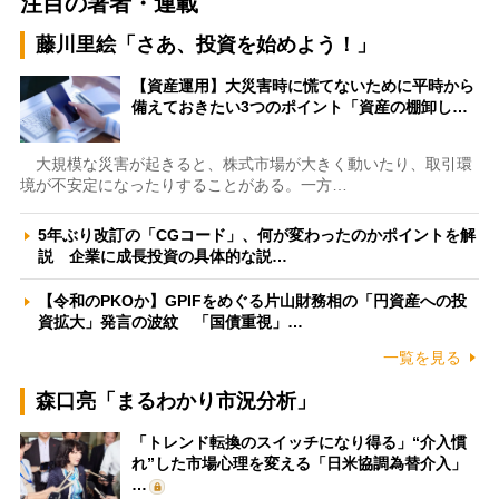
注目の著者・連載
藤川里絵「さあ、投資を始めよう！」
【資産運用】大災害時に慌てないために平時から
備えておきたい3つのポイント「資産の棚卸し…
大規模な災害が起きると、株式市場が大きく動いたり、取引環
境が不安定になったりすることがある。一方…
5年ぶり改訂の「CGコード」、何が変わったのかポイントを解
説 企業に成長投資の具体的な説…
【令和のPKOか】GPIFをめぐる片山財務相の「円資産への投
資拡大」発言の波紋 「国債重視」…
一覧を見る
森口亮「まるわかり市況分析」
「トレンド転換のスイッチになり得る」“介入慣
れ”した市場心理を変える「日米協調為替介入」
…