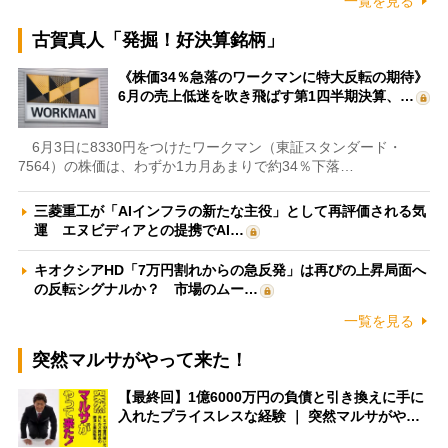
一覧を見る
古賀真人「発掘！好決算銘柄」
《株価34％急落のワークマンに特大反転の期待》
6月の売上低迷を吹き飛ばす第1四半期決算、…
6月3日に8330円をつけたワークマン（東証スタンダード・
7564）の株価は、わずか1カ月あまりで約34％下落…
三菱重工が「AIインフラの新たな主役」として再評価される気
運 エヌビディアとの提携でAI…
キオクシアHD「7万円割れからの急反発」は再びの上昇局面へ
の反転シグナルか？ 市場のムー…
一覧を見る
突然マルサがやって来た！
【最終回】1億6000万円の負債と引き換えに手に
入れたプライスレスな経験 ｜ 突然マルサがや…