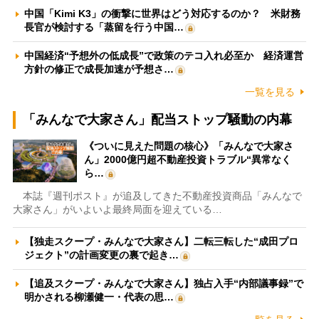
中国「Kimi K3」の衝撃に世界はどう対応するのか？ 米財務
長官が検討する「蒸留を行う中国…
中国経済“予想外の低成長”で政策のテコ入れ必至か 経済運営
方針の修正で成長加速が予想さ…
一覧を見る
「みんなで大家さん」配当ストップ騒動の内幕
《ついに見えた問題の核心》「みんなで大家さ
ん」2000億円超不動産投資トラブル“異常なく
ら…
本誌『週刊ポスト』が追及してきた不動産投資商品「みんなで
大家さん」がいよいよ最終局面を迎えている…
【独走スクープ・みんなで大家さん】二転三転した“成田プロ
ジェクト”の計画変更の裏で起き…
【追及スクープ・みんなで大家さん】独占入手“内部議事録”で
明かされる柳瀬健一・代表の思…