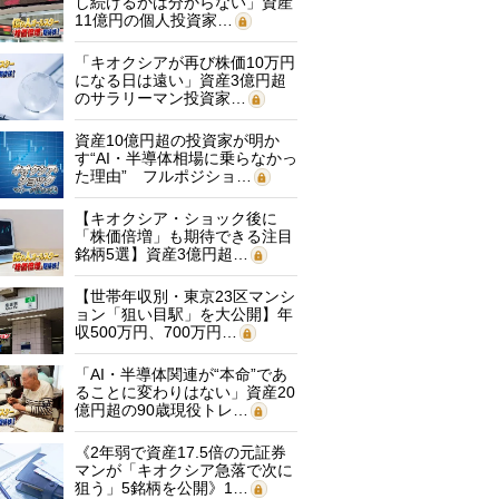
し続けるかは分からない」資産
11億円の個人投資家…
「キオクシアが再び株価10万円
になる日は遠い」資産3億円超
のサラリーマン投資家…
資産10億円超の投資家が明か
す“AI・半導体相場に乗らなかっ
た理由” フルポジショ…
【キオクシア・ショック後に
「株価倍増」も期待できる注目
銘柄5選】資産3億円超…
【世帯年収別・東京23区マンシ
ョン「狙い目駅」を大公開】年
収500万円、700万円…
「AI・半導体関連が“本命”であ
ることに変わりはない」資産20
億円超の90歳現役トレ…
《2年弱で資産17.5倍の元証券
マンが「キオクシア急落で次に
狙う」5銘柄を公開》1…