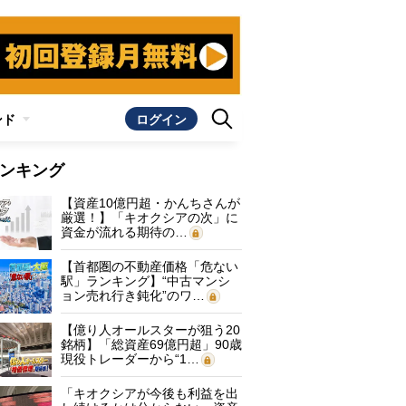
ンド
ログイン
ンキング
【資産10億円超・かんちさんが
厳選！】「キオクシアの次」に
資金が流れる期待の…
【首都圏の不動産価格「危ない
駅」ランキング】“中古マンシ
ョン売れ行き鈍化”のワ…
【億り人オールスターが狙う20
銘柄】「総資産69億円超」90歳
現役トレーダーから“1…
「キオクシアが今後も利益を出