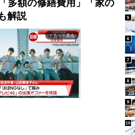
「多額の修繕費用」「家の
も解説
5
もっと見る
arrow_forward_ios
6
7
8
9
Mute
10