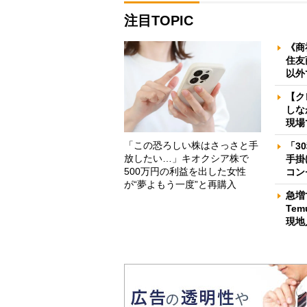
注目TOPIC
《商
住友
以外
【ク
しな
現場
「この恐ろしい株はさっさと手
「3
放したい…」キオクシア株で
手掛
500万円の利益を出した女性
コン
が“夢よもう一度”と再購入
急増
Te
現地