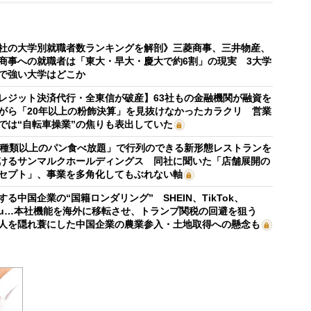
社の大学別就職者数ランキングを解剖》三菱商事、三井物産、
商事への就職者は「東大・早大・慶大で約6割」の現実 3大学
で強い大学はどこか
レジット決済代行・全東信が破産】63社もの金融機関が融資を
がら「20年以上の粉飾決算」を見抜けなかったカラクリ 営業
では“自転車操業”の焦りも表出していた
0種類以上のパン食べ放題」で行列のできる新形態レストランを
けるサンマルクホールディングス 同社に聞いた「店舗展開の
セプト」、事業を多角化してもぶれない軸
する中国企業の“国籍ロンダリング” SHEIN、TikTok、
mu…本社機能を海外に移転させ、トランプ関税の回避を狙う
人を隠れ蓑にした中国企業の農業参入・土地取得への懸念も