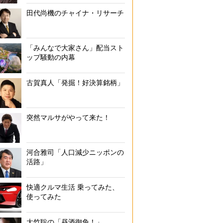
田代尚機のチャイナ・リサーチ
「みんなで大家さん」配当スト
ップ騒動の内幕
古賀真人「発掘！好決算銘柄」
突然マルサがやって来た！
河合雅司「人口減少ニッポンの
活路」
快適クルマ生活 乗ってみた、
使ってみた
大竹聡の「昼酒御免！」