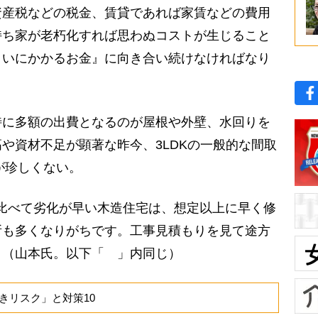
資産税などの税金、賃貸であれば家賃などの費用
持ち家が老朽化すれば思わぬコストが生じること
まいにかかるお金』に向き合い続けなければなり
に多額の出費となるのが屋根や外壁、水回りを
や資材不足が顕著な昨今、3LDKの一般的な間取
が珍しくない。
比べて劣化が早い木造住宅は、想定以上に早く修
所も多くなりがちです。工事見積もりを見て途方
」（山本氏。以下「 」内同じ）
きリスク」と対策10