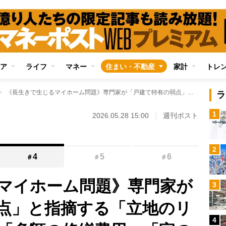
ア
ライフ
マネー
住まい・不動産
家計
トレ
《長生きで生じるマイホーム問題》専門家が「戸建て特有の弱点」と指摘する「立地のリスク」とはか？ 「多額の修繕費用」「家の中での事故」対策も解説
ラ
1
2026.05.28 15:00
週刊ポスト
2
4
5
6
＃
＃
＃
マイホーム問題》専門家が
3
点」と指摘する「立地のリ
4