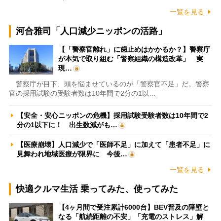
一覧を見る
河合雅司「人口減少ニッポンの活路」
【「警察官離れ」に歯止めはかかるか？】警察庁
が本気で取り組む「警察組織の構造改革」 実
現…
警察庁が目下、頭を悩ませているのが「警察官不足」だ。警察
官の採用試験の受験者数は10年間で2分の1以…
【安全・安心ニッポンの危機】採用試験受験者数は10年間で2
分の1以下に！ 出生数減がも…
【医療崩壊】人口減少で「医師不足」に加えて「患者不足」に
見舞われ地域医療が限界に 今後…
一覧を見る
快適クルマ生活 乗ってみた、使ってみた
【4ヶ月間で受注累計6000台】BEV普及の障壁と
なる「航続距離の不安」「充電のストレス」解