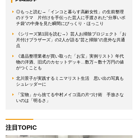
◎もっと読む→「インコと暮らす高齢女性」の生前整理
のドラマ 片付けを手伝った芸人に手渡された“分厚いポ
チ袋”の中身を見た瞬間にびっくり・ほっこり
《シリーズ第1回を読む→》芸人お掃除プロジェクト「お
片付けブラザーズ」の2人が語る“芸と掃除”の意外な共通
点
《遺品整理業者が買い取った「お宝」実例リスト》年代
物の洋酒、旧式のカセットデッキ…数万～数十万円の値
がつくことも
北川景子が実践するミニマリスト生活 思い出の写真も
シュレッダーに
「宝物」から捨てる中村メイコ流の片づけ術 手放さな
いのは「明るさ」
注目TOPIC