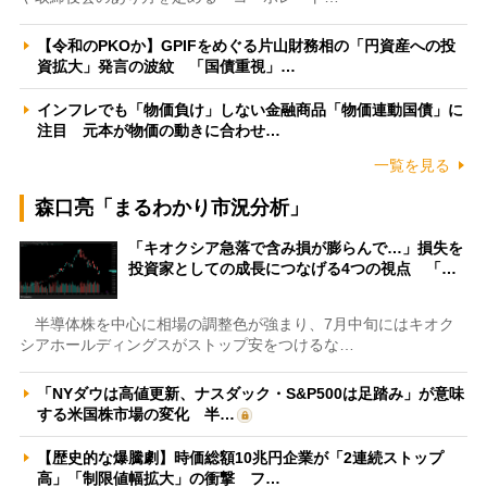
【令和のPKOか】GPIFをめぐる片山財務相の「円資産への投
資拡大」発言の波紋 「国債重視」…
インフレでも「物価負け」しない金融商品「物価連動国債」に
注目 元本が物価の動きに合わせ…
一覧を見る
森口亮「まるわかり市況分析」
「キオクシア急落で含み損が膨らんで…」損失を
投資家としての成長につなげる4つの視点 「…
半導体株を中心に相場の調整色が強まり、7月中旬にはキオク
シアホールディングスがストップ安をつけるな…
「NYダウは高値更新、ナスダック・S&P500は足踏み」が意味
する米国株市場の変化 半…
【歴史的な爆騰劇】時価総額10兆円企業が「2連続ストップ
高」「制限値幅拡大」の衝撃 フ…