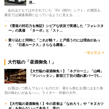
消…
あれほどもてはやされていた「EV（BEV）シフト」の潮流も、
最近では減速基調になっているように見える。…
《雪道の対応力を検証》シビアな状況で実感した「フォレスタ
ー」の真価 「ターボ」と「スト…
乗り込むと同時に「これが軽？」と戸惑うのには理由があっ
た 「日産ルークス」さらなる躍進…
一覧を見る
大竹聡の「昼酒御免！」
【大竹聡の昼酒御免！】「ネグローニ」「山崎」
「マンハッタン」新宿三丁目の隠れ家バーで1…
お酒はいつ飲んでもいいものだが、昼から飲むお酒にはまた格
別の味わいがある――。ライター・作家の大竹…
【大竹聡の昼酒御免！】今の若者は「なめろう」や「キヌカツ
ギ」を知らないって本当？ 昔の…