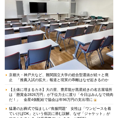
京都大・神戸大など、難関国立大学の総合型選抜が続々と廃
止 「推薦入試の拡大」報道と現実の乖離はなぜ起きるのか
【土俵に埋まるカネ】大の里、豊昇龍が黒星続きの名古屋場所
は「懸賞金2826万円」が下位力士に渡り「今日はみんなで焼肉
だ！」 金星4個配給で協会は年96万円の支出増に
猛暑のお葬式で悩ましい“喪服問題” 女性は「ワンピースを着
ていけばOK」という俗説に潜む誤解、なぜ「ジャケット」が