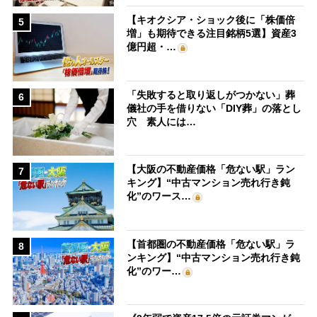
【キオクシア・ショック後に「株価倍
5
増」も期待できる注目銘柄5選】資産3
億円超・…
「失敗すると取り返しがつかない」葬
6
儀社の手を借りない「DIY葬」の落とし
穴 素人には…
【大阪の不動産価格「危ない駅」ラン
7
キング】“中古マンション売れ行き鈍
化”のワース…
【首都圏の不動産価格「危ない駅」ラ
8
ンキング】“中古マンション売れ行き鈍
化”のワー…