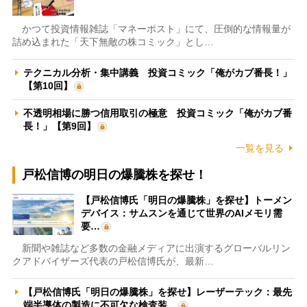
かつて投資情報雑誌「マネーポスト」にて、圧倒的な情報量が
詰め込まれた「天下無敵の株コミック」とし…
テクニカル分析・集中講義 投資コミック「俺がカブ番長！」
【第10回】
不透明相場に勝つ信用取引の極意 投資コミック「俺がカブ番
長！」【第9回】
一覧を見る
戸松信博の明日の爆騰株を探せ！
【戸松信博氏「明日の爆騰株」を探せ】トーメン
デバイス：サムスンを通じて世界のAIメモリ需
要…
新聞や雑誌など多数の金融メディアに出演するグローバルリン
クアドバイザーズ代表の戸松信博氏が、最新…
【戸松信博氏「明日の爆騰株」を探せ】レーザーテック：最先
端半導体の製造に不可欠な検査装…