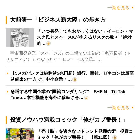
一覧を見る
大前研一「ビジネス新大陸」の歩き方
「いつ暴発してもおかしくはない」イーロン・マ
スク氏とスペースXが抱えるリスクの数々「絶対
的…
宇宙開発企業「スペースX」の上場で史上初の「兆万長者（ト
リリオネア）」となったイーロン・マスク氏。…
【3メガバンクは純利益5兆円超】銀行、商社、ゼネコンは最高
益続出の一方で、中小企業・…
急増する中国企業の“国籍ロンダリング” SHEIN、TikTok、
Temu…本社機能を海外に移転させ…
一覧を見る
投資ノウハウ満載コミック「俺がカブ番長！」
「売り時」を逃さないトレンド見極め術 投資コ
ミック「俺がカブ番長！」【第11回】