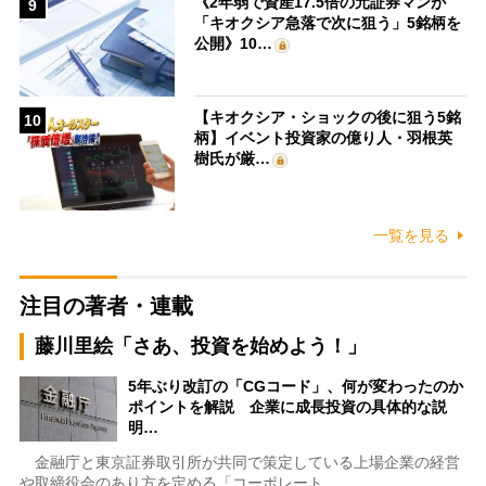
《2年弱で資産17.5倍の元証券マンが
9
「キオクシア急落で次に狙う」5銘柄を
公開》10…
【キオクシア・ショックの後に狙う5銘
10
柄】イベント投資家の億り人・羽根英
樹氏が厳…
一覧を見る
注目の著者・連載
藤川里絵「さあ、投資を始めよう！」
5年ぶり改訂の「CGコード」、何が変わったのか
ポイントを解説 企業に成長投資の具体的な説
明…
金融庁と東京証券取引所が共同で策定している上場企業の経営
や取締役会のあり方を定める「コーポレート…