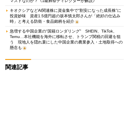
マストなのか？《1級葬祭ディレクターが解説》
キオクシアなどAI関連株に資金集中で“割安になった成長株”に
投資妙味 資産1.5億円超の坂本慎太郎さんが「絶好の仕込み
時」と考える防衛・食品銘柄を紹介
急増する中国企業の“国籍ロンダリング” SHEIN、TikTok、
Temu…本社機能を海外に移転させ、トランプ関税の回避を狙
う 現地人を隠れ蓑にした中国企業の農業参入・土地取得への
懸念も
関連記事