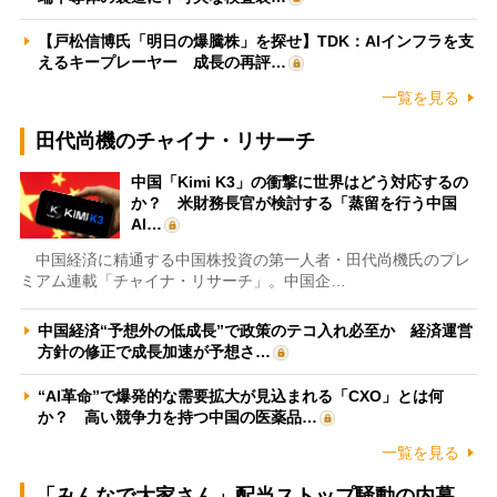
【戸松信博氏「明日の爆騰株」を探せ】TDK：AIインフラを支
えるキープレーヤー 成長の再評…
一覧を見る
田代尚機のチャイナ・リサーチ
中国「Kimi K3」の衝撃に世界はどう対応するの
か？ 米財務長官が検討する「蒸留を行う中国
AI…
中国経済に精通する中国株投資の第一人者・田代尚機氏のプレ
ミアム連載「チャイナ・リサーチ」。中国企…
中国経済“予想外の低成長”で政策のテコ入れ必至か 経済運営
方針の修正で成長加速が予想さ…
“AI革命”で爆発的な需要拡大が見込まれる「CXO」とは何
か？ 高い競争力を持つ中国の医薬品…
一覧を見る
「みんなで大家さん」配当ストップ騒動の内幕