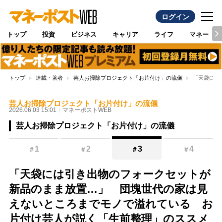
ログイン
トップ
投資
ビジネス
キャリア
ライフ
マネー
トップ
連載・著者
芸人お掃除プロジェクト「お片付け」の流儀
「天袋には
芸人お掃除プロジェクト「お片付け」の流儀
2026.06.03 15:01
マネーポストWEB
芸人お掃除プロジェクト「お片付け」の流儀
1
2
3
4
＃
＃
＃
＃
「天袋には引き出物のフォークセットが
新品のまま放置…」 団塊世代の家は見
えないところまでモノで溢れている お
片付け芸人が説く「生前整理」のススメ