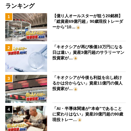
ランキング
【億り人オールスターが狙う20銘柄】
1
「総資産69億円超」90歳現役トレーダ
ーから“10…
「キオクシアが再び株価10万円になる
2
日は遠い」資産3億円超のサラリーマン
投資家が…
「キオクシアが今後も利益を出し続け
3
るかは分からない」資産11億円の個人
投資家が…
「AI・半導体関連が“本命”であること
4
に変わりはない」資産20億円超の90歳
現役トレー…