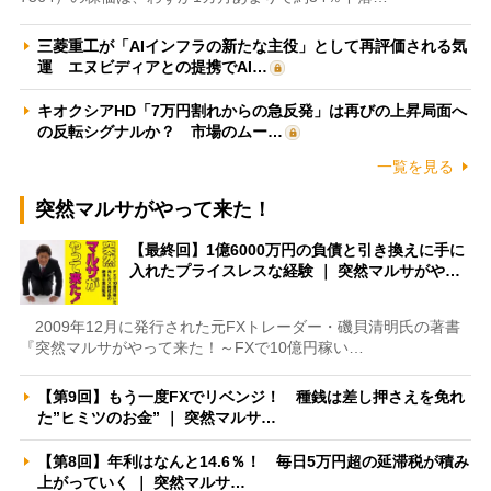
三菱重工が「AIインフラの新たな主役」として再評価される気
運 エヌビディアとの提携でAI…
キオクシアHD「7万円割れからの急反発」は再びの上昇局面へ
の反転シグナルか？ 市場のムー…
一覧を見る
突然マルサがやって来た！
【最終回】1億6000万円の負債と引き換えに手に
入れたプライスレスな経験 ｜ 突然マルサがや…
2009年12月に発行された元FXトレーダー・磯貝清明氏の著書
『突然マルサがやって来た！～FXで10億円稼い…
【第9回】もう一度FXでリベンジ！ 種銭は差し押さえを免れ
た”ヒミツのお金” ｜ 突然マルサ…
【第8回】年利はなんと14.6％！ 毎日5万円超の延滞税が積み
上がっていく ｜ 突然マルサ…