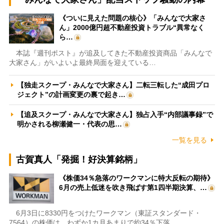
《ついに見えた問題の核心》「みんなで大家さ
ん」2000億円超不動産投資トラブル“異常なく
ら…
本誌『週刊ポスト』が追及してきた不動産投資商品「みんなで
大家さん」がいよいよ最終局面を迎えている…
【独走スクープ・みんなで大家さん】二転三転した“成田プロ
ジェクト”の計画変更の裏で起き…
【追及スクープ・みんなで大家さん】独占入手“内部議事録”で
明かされる柳瀬健一・代表の思…
一覧を見る
古賀真人「発掘！好決算銘柄」
《株価34％急落のワークマンに特大反転の期待》
6月の売上低迷を吹き飛ばす第1四半期決算、…
6月3日に8330円をつけたワークマン（東証スタンダード・
7564）の株価は、わずか1カ月あまりで約34％下落…