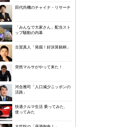
田代尚機のチャイナ・リサーチ
「みんなで大家さん」配当スト
ップ騒動の内幕
古賀真人「発掘！好決算銘柄」
突然マルサがやって来た！
河合雅司「人口減少ニッポンの
活路」
快適クルマ生活 乗ってみた、
使ってみた
大竹聡の「昼酒御免！」