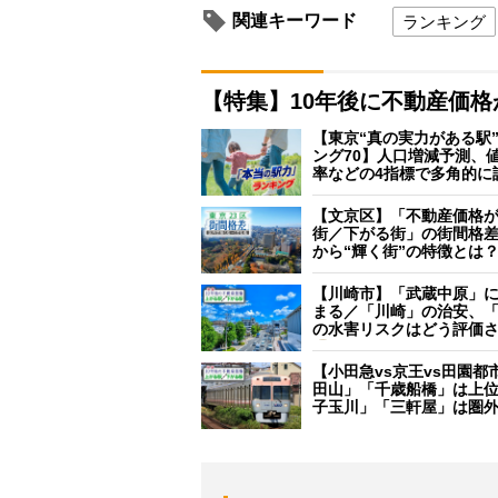
関連キーワード
ランキング
【特集】10年後に不動産価
【東京“真の実力がある駅
ング70】人口増減予測、
率などの4指標で多角的に
【文京区】「不動産価格
街／下がる街」の街間格
から“輝く街”の特徴とは
【川崎市】「武蔵中原」
まる／「川崎」の治安、
の水害リスクはどう評価
【小田急vs京王vs田園都
田山」「千歳船橋」は上
子玉川」「三軒屋」は圏