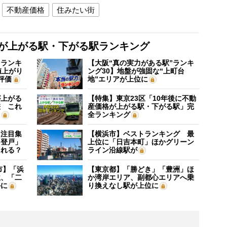
不動産価格
住みたい街
格が上がる駅・下がる駅ランキング
”ランキ
【大阪“真の実力がある駅”ランキ
値上がり
ング30】地盤が強固な“上町台
評価
地”エリアが上位に
が上がる
【特集】東京23区「10年後に不動
差 これ
産価格が上がる駅・下がる駅」完
？
全ランキング
に注目集
【横浜市】ベストランキング 最
「登戸」
上位に「日吉本町」ほかグリーン
される？
ライン沿線駅が
市】「浜
【東京都】「勝どき」「豊洲」ほ
位、「二
か湾岸エリア、副都心エリアへ乗
外に
り換えなし駅が上位に