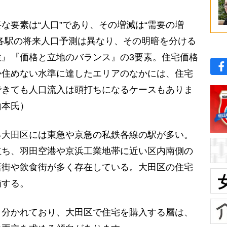
な要素は“人口”であり、その増減は“需要の増
各駅の将来人口予測は異なり、その明暗を分ける
』『価格と立地のバランス』の3要素。住宅価格
か住めない水準に達したエリアのなかには、住宅
できても人口流入は頭打ちになるケースもありま
山本氏）
大田区には東急や京急の私鉄各線の駅が多い。
立ち、羽田空港や京浜工業地帯に近い区内南側の
店街や飲食街が多く存在している。大田区の住宅
摘する。
と分かれており、大田区で住宅を購入する層は、