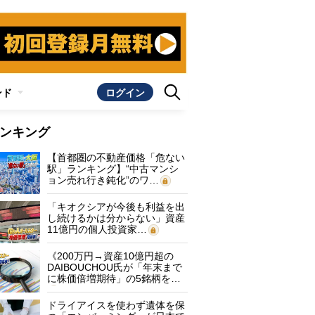
ンド
ログイン
ンキング
【首都圏の不動産価格「危ない
駅」ランキング】“中古マンシ
ョン売れ行き鈍化”のワ…
「キオクシアが今後も利益を出
し続けるかは分からない」資産
11億円の個人投資家…
《200万円→資産10億円超の
DAIBOUCHOU氏が「年末まで
に株価倍増期待」の5銘柄を…
ドライアイスを使わず遺体を保