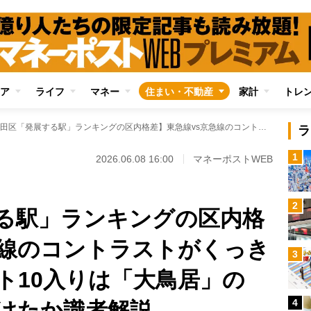
ア
ライフ
マネー
住まい・不動産
家計
トレ
【大田区「発展する駅」ランキングの区内格差】東急線vs京急線のコントラストがくっきり 京急線でベスト10入りは「大鳥居」のみ 何が明暗を分けたか識者解説
ラ
1
2026.06.08 16:00
マネーポストWEB
2
る駅」ランキングの区内格
急線のコントラストがくっき
3
ト10入りは「大鳥居」の
4
けたか識者解説