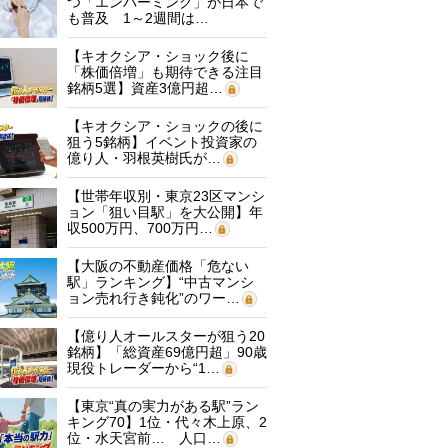
つ「エンバーミング」が日本で
も普及 1～2週間は…
【キオクシア・ショック後に
「株価倍増」も期待できる注目
銘柄5選】資産3億円超…
【キオクシア・ショックの後に
狙う5銘柄】イベント投資家の
億り人・羽根英樹氏が…
【世帯年収別・東京23区マンシ
ョン「狙い目駅」を大公開】年
収500万円、700万円…
【大阪の不動産価格「危ない
駅」ランキング】“中古マンシ
ョン売れ行き鈍化”のワー…
【億り人オールスターが狙う20
銘柄】「総資産69億円超」90歳
現役トレーダーから“1…
【東京“真の実力がある駅”ラン
キング70】1位・代々木上原、2
位・水天宮前… 人口…