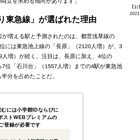
の両立を求める傾向があります」
【お
202
り東急線」が選ばれた理由
口が増える駅と予測されたのは、都営浅草線の
2位には東急池上線の「長原」（2120人増）が、3
79人増）が続く。注目は、長原に加え、4位の
ら7位「石川台」（1557人増）までの4駅が東急池
ち半分を占めたことだ。
読むには小学館IDならびに
ポストWEBプレミアムの
ご登録が必要です