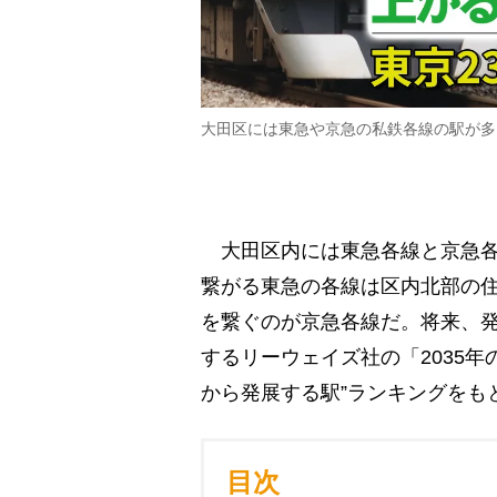
大田区には東急や京急の私鉄各線の駅が多
大田区内には東急各線と京急各
繋がる東急の各線は区内北部の
を繋ぐのが京急各線だ。将来、発
するリーウェイズ社の「2035
から発展する駅”ランキングをも
目次