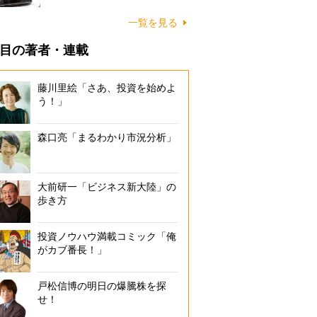
一覧を見る
目の著者・連載
藤川里絵「さあ、投資を始めよ
う！」
森口亮「まるわかり市況分析」
大前研一「ビジネス新大陸」の
歩き方
投資ノウハウ満載コミック「俺
がカブ番長！」
戸松信博の明日の爆騰株を探
せ！