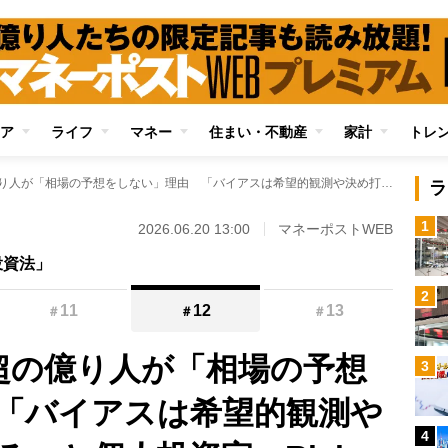
ア
ライフ
マネー
住まい・不動産
家計
トレ
年間配当800万円超の億り人が「相場の予想をしない」理由 「バイアスは希望的観測や決め打ちにつながる」と個人投資家・Rickyさん
ラ
1
2026.06.20 13:00
マネーポストWEB
投資法」
2
11
12
13
＃
＃
＃
円超の億り人が「相場の予想
3
「バイアスは希望的観測や
4