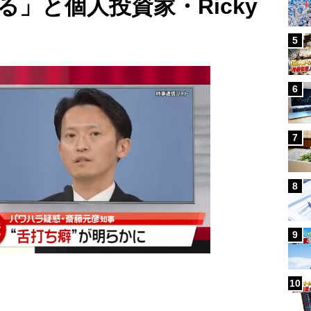
」と個人投資家・Ricky
5
6
7
8
9
10