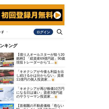
ンド
ログイン
ンキング
【億り人オールスターが狙う20
銘柄】「総資産69億円超」90歳
現役トレーダーから“1…
「キオクシアが今後も利益を出
し続けるかは分からない」資産
11億円の個人投資家…
「キオクシアが再び株価10万円
になる日は遠い」資産3億円超
のサラリーマン投資家…
【首都圏の不動産価格「危ない