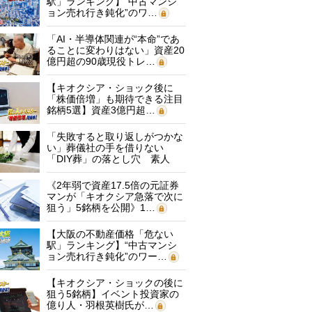
駅」ランキング】“中古マンシ
ョン売れ行き鈍化”のワ…
「AI・半導体関連が“本命”であ
ることに変わりはない」資産20
億円超の90歳現役トレ…
【キオクシア・ショック後に
「株価倍増」も期待できる注目
銘柄5選】資産3億円超…
「失敗すると取り返しがつかな
い」葬儀社の手を借りない
「DIY葬」の落とし穴 素人
に…
《2年弱で資産17.5倍の元証券
マンが「キオクシア急落で次に
狙う」5銘柄を公開》1…
【大阪の不動産価格「危ない
駅」ランキング】“中古マンシ
ョン売れ行き鈍化”のワー…
【キオクシア・ショックの後に
狙う5銘柄】イベント投資家の
億り人・羽根英樹氏が…