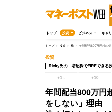
トップ
投資
ビジネス
キャリ
トップ
投資
株
投資
Ricky氏の「増配株でFIREできる
1
10
＃
～
＃
年間配当800万
をしない」理由 