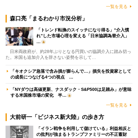
一覧を見る
森口亮「まるわかり市況分析」
「トレンド転換のスイッチになり得る」“介入慣
れ”した市場心理を変える「日米協調為替介入」
…
日米両政府が、約28年ぶりとなる円買いの協調介入に踏み切っ
た。米国も追加介入を辞さない姿勢を示して…
「キオクシア急落で含み損が膨らんで…」損失を投資家として
の成長につなげる4つの視点 …
「NYダウは高値更新、ナスダック・S&P500は足踏み」が意味
する米国株市場の変化 半…
一覧を見る
大前研一「ビジネス新大陸」の歩き方
「イラン戦争を利用して儲けている」利益相反と
の批判が強まるトランプファミリーの不正蓄財