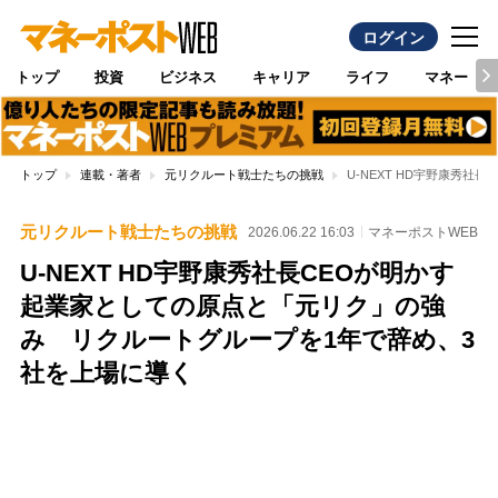
ログイン
トップ
投資
ビジネス
キャリア
ライフ
マネー
トップ
連載・著者
元リクルート戦士たちの挑戦
U-NEXT HD宇野康秀
元リクルート戦士たちの挑戦
2026.06.22 16:03
マネーポストWEB
U-NEXT HD宇野康秀社長CEOが明かす
起業家としての原点と「元リク」の強
み リクルートグループを1年で辞め、3
社を上場に導く
Loaded
:
100.00%
/
Unmute