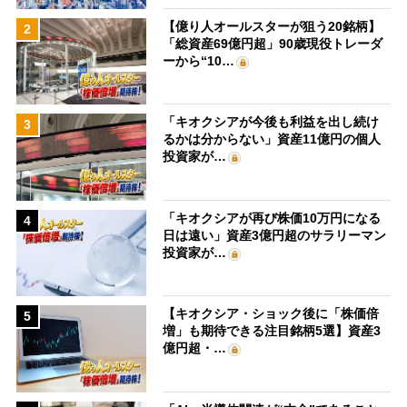
【億り人オールスターが狙う20銘柄】
2
「総資産69億円超」90歳現役トレーダ
ーから“10…
「キオクシアが今後も利益を出し続け
3
るかは分からない」資産11億円の個人
投資家が…
「キオクシアが再び株価10万円になる
4
日は遠い」資産3億円超のサラリーマン
投資家が…
【キオクシア・ショック後に「株価倍
5
増」も期待できる注目銘柄5選】資産3
億円超・…