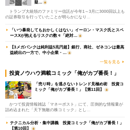
疑…
トランプ大統領のファミリー信託が今年1～3月に3000回以上も
の証券取引を行っていたことが明らかになり…
「いつ暴発してもおかしくはない」イーロン・マスク氏とスペ
ースXが抱えるリスクの数々「絶対…
【3メガバンクは純利益5兆円超】銀行、商社、ゼネコンは最高
益続出の一方で、中小企業・…
一覧を見る
投資ノウハウ満載コミック「俺がカブ番長！」
「売り時」を逃さないトレンド見極め術 投資コ
ミック「俺がカブ番長！」【第11回】
かつて投資情報雑誌「マネーポスト」にて、圧倒的な情報量が
詰め込まれた「天下無敵の株コミック」とし…
テクニカル分析・集中講義 投資コミック「俺がカブ番長！」
【第10回】