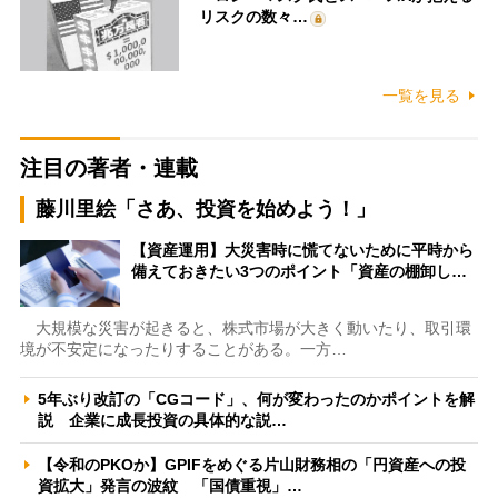
リスクの数々…
一覧を見る
注目の著者・連載
藤川里絵「さあ、投資を始めよう！」
【資産運用】大災害時に慌てないために平時から
備えておきたい3つのポイント「資産の棚卸し…
大規模な災害が起きると、株式市場が大きく動いたり、取引環
境が不安定になったりすることがある。一方…
5年ぶり改訂の「CGコード」、何が変わったのかポイントを解
説 企業に成長投資の具体的な説…
【令和のPKOか】GPIFをめぐる片山財務相の「円資産への投
資拡大」発言の波紋 「国債重視」…