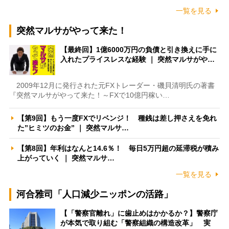
一覧を見る
突然マルサがやって来た！
【最終回】1億6000万円の負債と引き換えに手に
入れたプライスレスな経験 ｜ 突然マルサがや…
2009年12月に発行された元FXトレーダー・磯貝清明氏の著書
『突然マルサがやって来た！～FXで10億円稼い…
【第9回】もう一度FXでリベンジ！ 種銭は差し押さえを免れ
た”ヒミツのお金” ｜ 突然マルサ…
【第8回】年利はなんと14.6％！ 毎日5万円超の延滞税が積み
上がっていく ｜ 突然マルサ…
一覧を見る
河合雅司「人口減少ニッポンの活路」
【「警察官離れ」に歯止めはかかるか？】警察庁
が本気で取り組む「警察組織の構造改革」 実