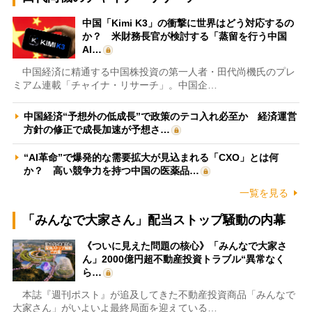
中国「Kimi K3」の衝撃に世界はどう対応するの
か？ 米財務長官が検討する「蒸留を行う中国
AI…
中国経済に精通する中国株投資の第一人者・田代尚機氏のプレ
ミアム連載「チャイナ・リサーチ」。中国企…
中国経済“予想外の低成長”で政策のテコ入れ必至か 経済運営
方針の修正で成長加速が予想さ…
“AI革命”で爆発的な需要拡大が見込まれる「CXO」とは何
か？ 高い競争力を持つ中国の医薬品…
一覧を見る
「みんなで大家さん」配当ストップ騒動の内幕
《ついに見えた問題の核心》「みんなで大家さ
ん」2000億円超不動産投資トラブル“異常なく
ら…
本誌『週刊ポスト』が追及してきた不動産投資商品「みんなで
大家さん」がいよいよ最終局面を迎えている…