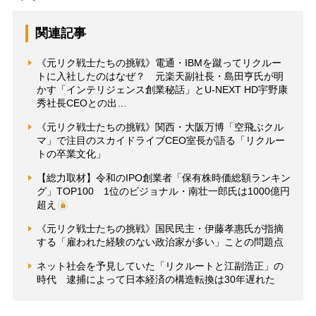
関連記事
《元リク戦士たちの挑戦》電通・IBMを蹴ってリクルー
トに入社したのはなぜ？ 元楽天副社長・島田亨氏が明
かす「インテリジェンス創業秘話」とU-NEXT HD宇野康
秀社長CEOとの出…
《元リク戦士たちの挑戦》関西・大阪万博「空飛ぶクル
マ」で注目のスカイドライブCEO室長が語る「リクルー
トの卒業文化」
【総力取材】令和のIPO創業者「保有株時価総額ランキン
グ」TOP100 1位のビジョナル・南壮一郎氏は1000億円
超え
《元リク戦士たちの挑戦》国民民主・伊藤孝惠氏が指摘
する「雇われた経験のない政治家が多い」ことの問題点
ネット社会を予見していた「リクルートと江副浩正」の
時代 逮捕によって日本経済の構造転換は30年遅れた