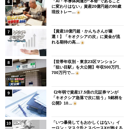
「AI・半導体関連が“本命”であること
6
に変わりはない」資産20億円超の90歳
現役トレー…
【資産10億円超・かんちさんが厳
7
選！】「キオクシアの次」に資金が流
れる期待の高…
【世帯年収別・東京23区マンション
8
「狙い目駅」を大公開】年収500万円、
700万円で…
《2年弱で資産17.5倍の元証券マンが
9
「キオクシア急落で次に狙う」5銘柄を
公開》10…
「いつ暴発してもおかしくはない」イ
10
ーロン・マスク氏とスペースXが抱える