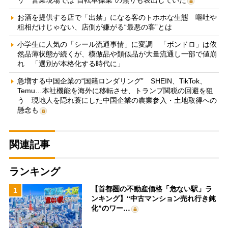
リ 営業現場では“自転車操業”の焦りも表出していた
お酒を提供する店で「出禁」になる客のトホホな生態 嘔吐や
粗相だけじゃない、店側が嫌がる“最悪の客”とは
小学生に人気の「シール流通事情」に変調 「ボンドロ」は依
然品薄状態が続くが、模倣品や類似品が大量流通し一部で値崩
れ 「選別が本格化する時代に」
急増する中国企業の“国籍ロンダリング” SHEIN、TikTok、
Temu…本社機能を海外に移転させ、トランプ関税の回避を狙
う 現地人を隠れ蓑にした中国企業の農業参入・土地取得への
懸念も
関連記事
ランキング
【首都圏の不動産価格「危ない駅」ラ
1
ンキング】“中古マンション売れ行き鈍
化”のワー…