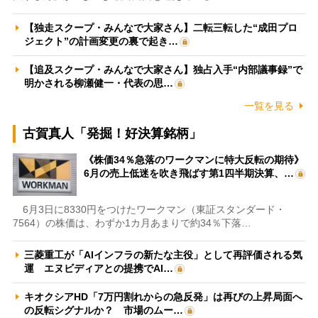
【独走スクープ・みんなで大家さん】二転三転した“成田プロ
ジェクト”の計画変更の裏で起き…
【追及スクープ・みんなで大家さん】独占入手“内部議事録”で
明かされる柳瀬健一・代表の思…
一覧を見る
古賀真人「発掘！好決算銘柄」
《株価34％急落のワークマンに特大反転の期待》
6月の売上低迷を吹き飛ばす第1四半期決算、…
6月3日に8330円をつけたワークマン（東証スタンダード・
7564）の株価は、わずか1カ月あまりで約34％下落…
三菱重工が「AIインフラの新たな主役」として再評価される気
運 エヌビディアとの提携でAI…
キオクシアHD「7万円割れからの急反発」は再びの上昇局面へ
の反転シグナルか？ 市場のムー…