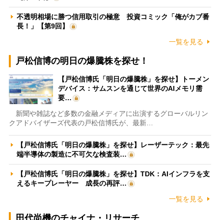
不透明相場に勝つ信用取引の極意 投資コミック「俺がカブ番
長！」【第9回】
一覧を見る
戸松信博の明日の爆騰株を探せ！
【戸松信博氏「明日の爆騰株」を探せ】トーメン
デバイス：サムスンを通じて世界のAIメモリ需
要…
新聞や雑誌など多数の金融メディアに出演するグローバルリン
クアドバイザーズ代表の戸松信博氏が、最新…
【戸松信博氏「明日の爆騰株」を探せ】レーザーテック：最先
端半導体の製造に不可欠な検査装…
【戸松信博氏「明日の爆騰株」を探せ】TDK：AIインフラを支
えるキープレーヤー 成長の再評…
一覧を見る
田代尚機のチャイナ・リサーチ