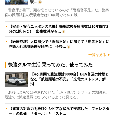
現…
警察庁が目下、頭を悩ませているのが「警察官不足」だ。警察
官の採用試験の受験者数は10年間で2分の1以…
【安全・安心ニッポンの危機】採用試験受験者数は10年間で2
分の1以下に！ 出生数減がも…
【医療崩壊】人口減少で「医師不足」に加えて「患者不足」に
見舞われ地域医療が限界に 今後…
一覧を見る
快適クルマ生活 乗ってみた、使ってみた
【4ヶ月間で受注累計6000台】BEV普及の障壁と
なる「航続距離の不安」「充電のストレス」解
消…
あれほどもてはやされていた「EV（BEV）シフト」の潮流も、
最近では減速基調になっているように見える。…
《雪道の対応力を検証》シビアな状況で実感した「フォレスタ
ー」の真価 「ターボ」と「スト…