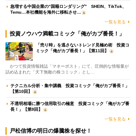
急増する中国企業の“国籍ロンダリング” SHEIN、TikTok、
Temu…本社機能を海外に移転させ…
一覧を見る
投資ノウハウ満載コミック「俺がカブ番長！」
「売り時」を逃さないトレンド見極め術 投資コ
ミック「俺がカブ番長！」【第11回】
かつて投資情報雑誌「マネーポスト」にて、圧倒的な情報量が
詰め込まれた「天下無敵の株コミック」とし…
テクニカル分析・集中講義 投資コミック「俺がカブ番長！」
【第10回】
不透明相場に勝つ信用取引の極意 投資コミック「俺がカブ番
長！」【第9回】
一覧を見る
戸松信博の明日の爆騰株を探せ！