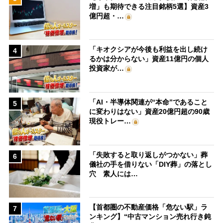
増」も期待できる注目銘柄5選】資産3
億円超・…
「キオクシアが今後も利益を出し続け
4
るかは分からない」資産11億円の個人
投資家が…
「AI・半導体関連が“本命”であること
5
に変わりはない」資産20億円超の90歳
現役トレー…
「失敗すると取り返しがつかない」葬
6
儀社の手を借りない「DIY葬」の落とし
穴 素人には…
【首都圏の不動産価格「危ない駅」ラ
7
ンキング】“中古マンション売れ行き鈍