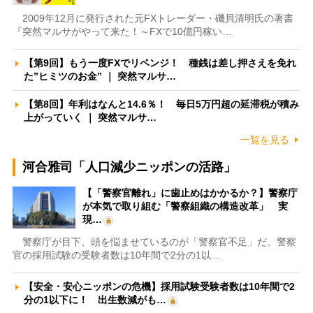
2009年12月に発行された元FXトレーダー・磯貝清明氏の著書
『突然マルサがやって来た！～FXで10億円稼い…
【第9回】もう一度FXでリベンジ！ 種銭は差し押さえを免れ
た”ヒミツのお金” ｜ 突然マルサ…
【第8回】年利はなんと14.6％！ 毎日5万円超の延滞税が積み
上がっていく ｜ 突然マルサ…
一覧を見る
河合雅司「人口減少ニッポンの活路」
【「警察官離れ」に歯止めはかかるか？】警察庁
が本気で取り組む「警察組織の構造改革」 実
現…
警察庁が目下、頭を悩ませているのが「警察官不足」だ。警察
官の採用試験の受験者数は10年間で2分の1以…
【安全・安心ニッポンの危機】採用試験受験者数は10年間で2
分の1以下に！ 出生数減がも…