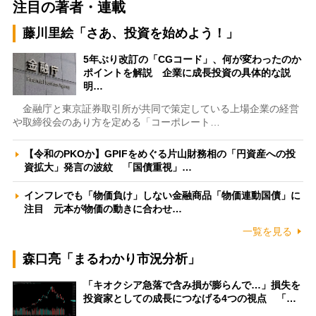
注目の著者・連載
藤川里絵「さあ、投資を始めよう！」
5年ぶり改訂の「CGコード」、何が変わったのか
ポイントを解説 企業に成長投資の具体的な説
明…
金融庁と東京証券取引所が共同で策定している上場企業の経営
や取締役会のあり方を定める「コーポレート…
【令和のPKOか】GPIFをめぐる片山財務相の「円資産への投
資拡大」発言の波紋 「国債重視」…
インフレでも「物価負け」しない金融商品「物価連動国債」に
注目 元本が物価の動きに合わせ…
一覧を見る
森口亮「まるわかり市況分析」
「キオクシア急落で含み損が膨らんで…」損失を
投資家としての成長につなげる4つの視点 「…