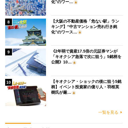
化”のワー…
【大阪の不動産価格「危ない駅」ラン
8
キング】“中古マンション売れ行き鈍
化”のワース…
《2年弱で資産17.5倍の元証券マンが
9
「キオクシア急落で次に狙う」5銘柄を
公開》10…
【キオクシア・ショックの後に狙う5銘
10
柄】イベント投資家の億り人・羽根英
樹氏が厳…
一覧を見る