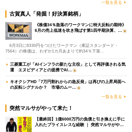
一覧を見る
古賀真人「発掘！好決算銘柄」
《株価34％急落のワークマンに特大反転の期待》
6月の売上低迷を吹き飛ばす第1四半期決算、…
6月3日に8330円をつけたワークマン（東証スタンダード・
7564）の株価は、わずか1カ月あまりで約34％下落…
三菱重工が「AIインフラの新たな主役」として再評価される気
運 エヌビディアとの提携でAI…
キオクシアHD「7万円割れからの急反発」は再びの上昇局面へ
の反転シグナルか？ 市場のムー…
一覧を見る
突然マルサがやって来た！
【最終回】1億6000万円の負債と引き換えに手に
入れたプライスレスな経験 ｜ 突然マルサがや…