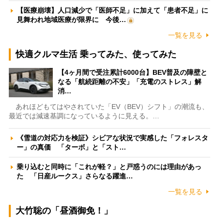
【医療崩壊】人口減少で「医師不足」に加えて「患者不足」に
見舞われ地域医療が限界に 今後…
一覧を見る
快適クルマ生活 乗ってみた、使ってみた
【4ヶ月間で受注累計6000台】BEV普及の障壁と
なる「航続距離の不安」「充電のストレス」解
消…
あれほどもてはやされていた「EV（BEV）シフト」の潮流も、
最近では減速基調になっているように見える。…
《雪道の対応力を検証》シビアな状況で実感した「フォレスタ
ー」の真価 「ターボ」と「スト…
乗り込むと同時に「これが軽？」と戸惑うのには理由があっ
た 「日産ルークス」さらなる躍進…
一覧を見る
大竹聡の「昼酒御免！」