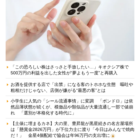
「この恐ろしい株はさっさと手放したい…」キオクシア株で
500万円の利益を出した女性が“夢よもう一度”と再購入
お酒を提供する店で「出禁」になる客のトホホな生態 嘔吐や
粗相だけじゃない、店側が嫌がる“最悪の客”とは
小学生に人気の「シール流通事情」に変調 「ボンドロ」は依
然品薄状態が続くが、模倣品や類似品が大量流通し一部で値崩
れ 「選別が本格化する時代に」
【土俵に埋まるカネ】大の里、豊昇龍が黒星続きの名古屋場所
は「懸賞金2826万円」が下位力士に渡り「今日はみんなで焼肉
だ！」 金星4個配給で協会は年96万円の支出増に