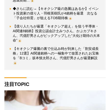
急成長期…
◆さらに読む→【キオクシア級の急騰はあるか】イベン
ト投資家の億り人・羽根英樹氏が4銘柄を厳選 次なる
「子会社特需」が狙えるTOB期待株
【億り人たちが厳選「キオクシア超え」を狙う半導体・
AI関連8銘柄】投資公認会計士みつさん、かぶカブキさ
ん、弐億貯男さんがピックアップした“大化け期待の大本
命”
【キオクシア爆騰の裏で仕込み時が到来した「割安成長
株」12選】AI関連銘柄への一極集中で放置されたお宝株
を「Bコミ」坂本慎太郎さん、弐億貯男さんが厳選解説
注目TOPIC