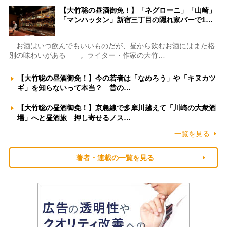
【大竹聡の昼酒御免！】「ネグローニ」「山崎」
「マンハッタン」新宿三丁目の隠れ家バーで1…
お酒はいつ飲んでもいいものだが、昼から飲むお酒にはまた格
別の味わいがある――。ライター・作家の大竹…
【大竹聡の昼酒御免！】今の若者は「なめろう」や「キヌカツ
ギ」を知らないって本当？ 昔の…
【大竹聡の昼酒御免！】京急線で多摩川越えて「川崎の大衆酒
場」へと昼酒旅 押し寄せるノス…
一覧を見る
著者・連載の一覧を見る