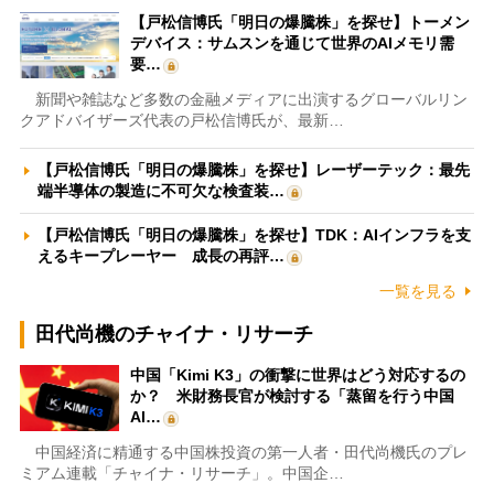
【戸松信博氏「明日の爆騰株」を探せ】トーメン
デバイス：サムスンを通じて世界のAIメモリ需
要…
新聞や雑誌など多数の金融メディアに出演するグローバルリン
クアドバイザーズ代表の戸松信博氏が、最新…
【戸松信博氏「明日の爆騰株」を探せ】レーザーテック：最先
端半導体の製造に不可欠な検査装…
【戸松信博氏「明日の爆騰株」を探せ】TDK：AIインフラを支
えるキープレーヤー 成長の再評…
一覧を見る
田代尚機のチャイナ・リサーチ
中国「Kimi K3」の衝撃に世界はどう対応するの
か？ 米財務長官が検討する「蒸留を行う中国
AI…
中国経済に精通する中国株投資の第一人者・田代尚機氏のプレ
ミアム連載「チャイナ・リサーチ」。中国企…