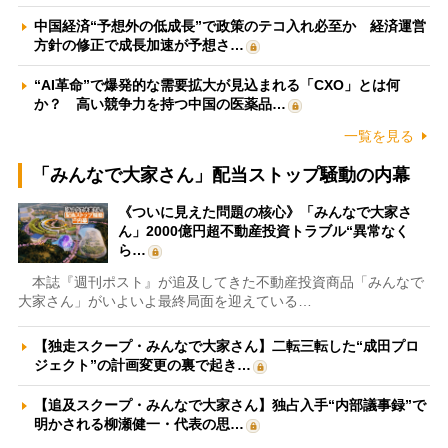
中国経済“予想外の低成長”で政策のテコ入れ必至か 経済運営
方針の修正で成長加速が予想さ…
“AI革命”で爆発的な需要拡大が見込まれる「CXO」とは何
か？ 高い競争力を持つ中国の医薬品…
一覧を見る
「みんなで大家さん」配当ストップ騒動の内幕
《ついに見えた問題の核心》「みんなで大家さ
ん」2000億円超不動産投資トラブル“異常なく
ら…
本誌『週刊ポスト』が追及してきた不動産投資商品「みんなで
大家さん」がいよいよ最終局面を迎えている…
【独走スクープ・みんなで大家さん】二転三転した“成田プロ
ジェクト”の計画変更の裏で起き…
【追及スクープ・みんなで大家さん】独占入手“内部議事録”で
明かされる柳瀬健一・代表の思…