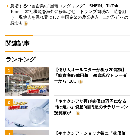
急増する中国企業の“国籍ロンダリング” SHEIN、TikTok、
Temu…本社機能を海外に移転させ、トランプ関税の回避を狙
う 現地人を隠れ蓑にした中国企業の農業参入・土地取得への
懸念も
関連記事
ランキング
【億り人オールスターが狙う20銘柄】
1
「総資産69億円超」90歳現役トレーダ
ーから“10…
「キオクシアが再び株価10万円になる
2
日は遠い」資産3億円超のサラリーマン
投資家が…
【キオクシア・ショック後に「株価倍
3