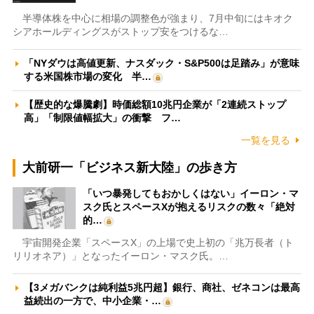
半導体株を中心に相場の調整色が強まり、7月中旬にはキオク
シアホールディングスがストップ安をつけるな…
「NYダウは高値更新、ナスダック・S&P500は足踏み」が意味
する米国株市場の変化 半…
【歴史的な爆騰劇】時価総額10兆円企業が「2連続ストップ
高」「制限値幅拡大」の衝撃 フ…
一覧を見る
大前研一「ビジネス新大陸」の歩き方
「いつ暴発してもおかしくはない」イーロン・マ
スク氏とスペースXが抱えるリスクの数々「絶対
的…
宇宙開発企業「スペースX」の上場で史上初の「兆万長者（ト
リリオネア）」となったイーロン・マスク氏。…
【3メガバンクは純利益5兆円超】銀行、商社、ゼネコンは最高
益続出の一方で、中小企業・…