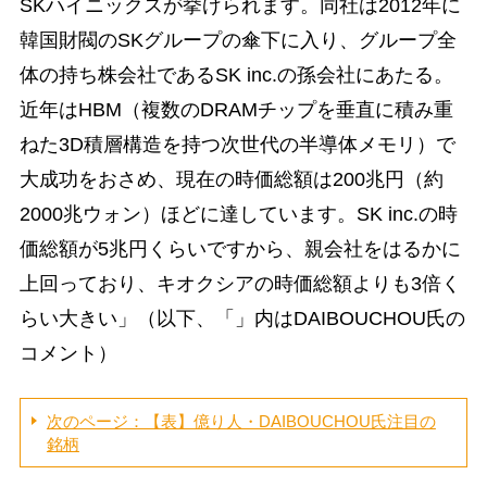
SKハイニックスが挙げられます。同社は2012年に
韓国財閥のSKグループの傘下に入り、グループ全
体の持ち株会社であるSK inc.の孫会社にあたる。
近年はHBM（複数のDRAMチップを垂直に積み重
ねた3D積層構造を持つ次世代の半導体メモリ）で
大成功をおさめ、現在の時価総額は200兆円（約
2000兆ウォン）ほどに達しています。SK inc.の時
価総額が5兆円くらいですから、親会社をはるかに
上回っており、キオクシアの時価総額よりも3倍く
らい大きい」（以下、「」内はDAIBOUCHOU氏の
コメント）
次のページ：【表】億り人・DAIBOUCHOU氏注目の
銘柄