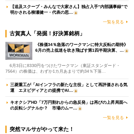
【追及スクープ・みんなで大家さん】独占入手“内部議事録”で
明かされる柳瀬健一・代表の思…
一覧を見る
古賀真人「発掘！好決算銘柄」
《株価34％急落のワークマンに特大反転の期待》
6月の売上低迷を吹き飛ばす第1四半期決算、…
6月3日に8330円をつけたワークマン（東証スタンダード・
7564）の株価は、わずか1カ月あまりで約34％下落…
三菱重工が「AIインフラの新たな主役」として再評価される気
運 エヌビディアとの提携でAI…
キオクシアHD「7万円割れからの急反発」は再びの上昇局面へ
の反転シグナルか？ 市場のムー…
一覧を見る
突然マルサがやって来た！