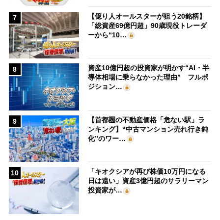
【億り人オールスターが狙う20銘柄】
7
「総資産69億円超」90歳現役トレーダ
ーから“10…
資産10億円超の投資家が明かす“AI・半
8
導体相場に乗らなかった理由” フルポ
ジション…
【首都圏の不動産価格「危ない駅」ラ
9
ンキング】“中古マンション売れ行き鈍
化”のワー…
「キオクシアが再び株価10万円になる
10
日は遠い」資産3億円超のサラリーマン
投資家が…