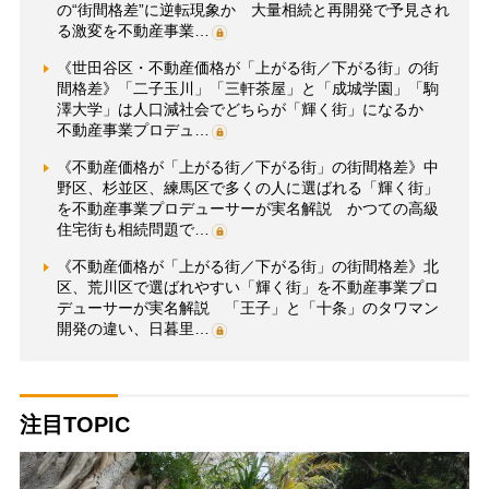
の“街間格差”に逆転現象か 大量相続と再開発で予見され
る激変を不動産事業…
《世田谷区・不動産価格が「上がる街／下がる街」の街
間格差》「二子玉川」「三軒茶屋」と「成城学園」「駒
澤大学」は人口減社会でどちらが「輝く街」になるか
不動産事業プロデュ…
《不動産価格が「上がる街／下がる街」の街間格差》中
野区、杉並区、練馬区で多くの人に選ばれる「輝く街」
を不動産事業プロデューサーが実名解説 かつての高級
住宅街も相続問題で…
《不動産価格が「上がる街／下がる街」の街間格差》北
区、荒川区で選ばれやすい「輝く街」を不動産事業プロ
デューサーが実名解説 「王子」と「十条」のタワマン
開発の違い、日暮里…
注目TOPIC