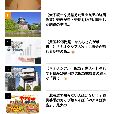
【天下統一を見据えた豊臣兄弟の経済
3
政策】秀吉が弟・秀長を紀伊に転封し
た納得の事情…
【資産10億円超・かんちさんが厳
4
選！】「キオクシアの次」に資金が流
れる期待の高…
【キオクシアが「配当」導入へ】それ
5
でも資産10億円超の配当株投資の達人
が「買う…
「北海道で知らない人はいない！」道
6
民熱愛のカップ焼きそば「やきそば弁
当」、最大の…