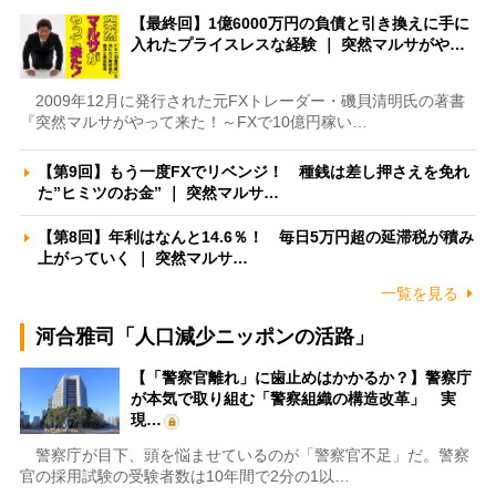
【最終回】1億6000万円の負債と引き換えに手に
入れたプライスレスな経験 ｜ 突然マルサがや…
2009年12月に発行された元FXトレーダー・磯貝清明氏の著書
『突然マルサがやって来た！～FXで10億円稼い…
【第9回】もう一度FXでリベンジ！ 種銭は差し押さえを免れ
た”ヒミツのお金” ｜ 突然マルサ…
【第8回】年利はなんと14.6％！ 毎日5万円超の延滞税が積み
上がっていく ｜ 突然マルサ…
一覧を見る
河合雅司「人口減少ニッポンの活路」
【「警察官離れ」に歯止めはかかるか？】警察庁
が本気で取り組む「警察組織の構造改革」 実
現…
警察庁が目下、頭を悩ませているのが「警察官不足」だ。警察
官の採用試験の受験者数は10年間で2分の1以…