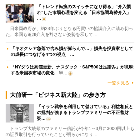
「トレンド転換のスイッチになり得る」“介入慣
れ”した市場心理を変える「日米協調為替介入」
…
日米両政府が、約28年ぶりとなる円買いの協調介入に踏み切っ
た。米国も追加介入を辞さない姿勢を示して…
「キオクシア急落で含み損が膨らんで…」損失を投資家として
の成長につなげる4つの視点 …
「NYダウは高値更新、ナスダック・S&P500は足踏み」が意味
する米国株市場の変化 半…
一覧を見る
大前研一「ビジネス新大陸」の歩き方
「イラン戦争を利用して儲けている」利益相反と
の批判が強まるトランプファミリーの不正蓄財
疑…
トランプ大統領のファミリー信託が今年1～3月に3000回以上も
の証券取引を行っていたことが明らかになり…