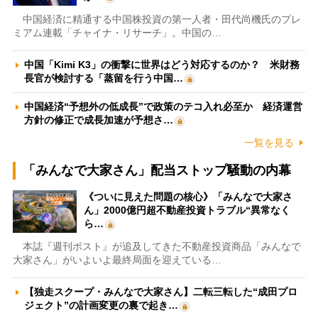
中国経済に精通する中国株投資の第一人者・田代尚機氏のプレ
ミアム連載「チャイナ・リサーチ」。中国の…
中国「Kimi K3」の衝撃に世界はどう対応するのか？ 米財務
長官が検討する「蒸留を行う中国…
中国経済“予想外の低成長”で政策のテコ入れ必至か 経済運営
方針の修正で成長加速が予想さ…
一覧を見る
「みんなで大家さん」配当ストップ騒動の内幕
《ついに見えた問題の核心》「みんなで大家さ
ん」2000億円超不動産投資トラブル“異常なく
ら…
本誌『週刊ポスト』が追及してきた不動産投資商品「みんなで
大家さん」がいよいよ最終局面を迎えている…
【独走スクープ・みんなで大家さん】二転三転した“成田プロ
ジェクト”の計画変更の裏で起き…