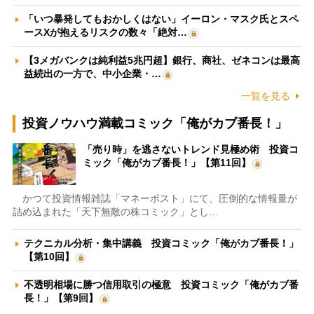
「いつ暴発してもおかしくはない」イーロン・マスク氏とスペ
ースXが抱えるリスクの数々「絶対…
【3メガバンクは純利益5兆円超】銀行、商社、ゼネコンは最高
益続出の一方で、中小企業・…
一覧を見る
投資ノウハウ満載コミック「俺がカブ番長！」
「売り時」を逃さないトレンド見極め術 投資コ
ミック「俺がカブ番長！」【第11回】
かつて投資情報雑誌「マネーポスト」にて、圧倒的な情報量が
詰め込まれた「天下無敵の株コミック」とし…
テクニカル分析・集中講義 投資コミック「俺がカブ番長！」
【第10回】
不透明相場に勝つ信用取引の極意 投資コミック「俺がカブ番
長！」【第9回】