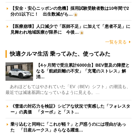
【安全・安心ニッポンの危機】採用試験受験者数は10年間で2
分の1以下に！ 出生数減がも…
【医療崩壊】人口減少で「医師不足」に加えて「患者不足」に
見舞われ地域医療が限界に 今後…
一覧を見る
快適クルマ生活 乗ってみた、使ってみた
【4ヶ月間で受注累計6000台】BEV普及の障壁と
なる「航続距離の不安」「充電のストレス」解
消…
あれほどもてはやされていた「EV（BEV）シフト」の潮流も、
最近では減速基調になっているように見える。…
《雪道の対応力を検証》シビアな状況で実感した「フォレスタ
ー」の真価 「ターボ」と「スト…
乗り込むと同時に「これが軽？」と戸惑うのには理由があっ
た 「日産ルークス」さらなる躍進…