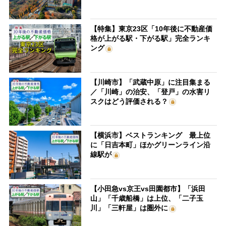
【特集】東京23区「10年後に不動産価
格が上がる駅・下がる駅」完全ランキ
ング
【川崎市】「武蔵中原」に注目集まる
／「川崎」の治安、「登戸」の水害リ
スクはどう評価される？
【横浜市】ベストランキング 最上位
に「日吉本町」ほかグリーンライン沿
線駅が
【小田急vs京王vs田園都市】「浜田
山」「千歳船橋」は上位、「二子玉
川」「三軒屋」は圏外に