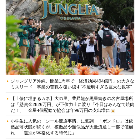
ジャングリア沖縄、開業1周年で「経済効果494億円」の大きな
ミスリード 事業の苦戦を覆い隠す“不透明すぎる巨大な数字”
【土俵に埋まるカネ】大の里、豊昇龍が黒星続きの名古屋場所
は「懸賞金2826万円」が下位力士に渡り「今日はみんなで焼肉
だ！」 金星4個配給で協会は年96万円の支出増に
小学生に人気の「シール流通事情」に変調 「ボンドロ」は依
然品薄状態が続くが、模倣品や類似品が大量流通し一部で値崩
れ 「選別が本格化する時代に」