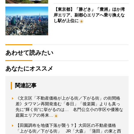
【東京都】「勝どき」「豊洲」ほか湾
岸エリア、副都心エリアへ乗り換えな
し駅が上位に
あわせて読みたい
あなたにオススメ
関連記事
《文京区「不動産価格が上がる街／下がる街」の街間格
差》タワマン再開発進む「春日」「後楽園」よりも真っ
先に“輝く街”に挙がるのは… 名門公立小の学区や優雅な
庭園エリアの将来…
【田園調布を地価下落が襲う？】大田区の不動産価格
「上がる街／下がる街」 JR「大森」「蒲田」の東と西