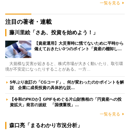
一覧を見る
注目の著者・連載
藤川里絵「さあ、投資を始めよう！」
【資産運用】大災害時に慌てないために平時から
備えておきたい3つのポイント「資産の棚卸し…
大規模な災害が起きると、株式市場が大きく動いたり、取引環
境が不安定になったりすることがある。一方…
5年ぶり改訂の「CGコード」、何が変わったのかポイントを解
説 企業に成長投資の具体的な説…
【令和のPKOか】GPIFをめぐる片山財務相の「円資産への投
資拡大」発言の波紋 「国債重視」…
一覧を見る
森口亮「まるわかり市況分析」