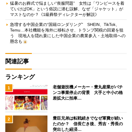
猛暑のお葬式で悩ましい“喪服問題” 女性は「ワンピースを着
ていけばOK」という俗説に潜む誤解、なぜ「ジャケット」が
マストなのか？《1級葬祭ディレクターが解説》
急増する中国企業の“国籍ロンダリング” SHEIN、TikTok、
Temu…本社機能を海外に移転させ、トランプ関税の回避を狙
う 現地人を隠れ蓑にした中国企業の農業参入・土地取得への
懸念も
関連記事
ランキング
老舗遊技機メーカー・豊丸産業がパチ
1
ンコ事業停止の背景 大手と中小の格
差拡大に拍車…
豊臣兄弟は転戦続きでなぜ軍費が続い
2
たのか？ 信長亡き後、秀吉・秀長の
突出した経済…