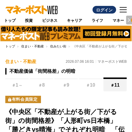
ログイン
トップ
投資
ビジネス
キャリア
ライフ
マネー
トップ
住まい・不動産
住みたい街
《中央区「不動産が上がる街／下がる街
住まい・不動産
2026.07.06 16:01
マネーポストWEB
不動産価値「街間格差」の明暗
1
8
9
10
11
＃
～
＃
＃
＃
＃
有料会員限定
《中央区「不動産が上がる街／下がる
街」の街間格差》「人形町vs日本橋」
「勝どきvs晴海」でそれぞれ明暗 「伝