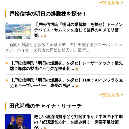
一覧を見る
戸松信博の明日の爆騰株を探せ！
【戸松信博氏「明日の爆騰株」を探せ】トーメン
デバイス：サムスンを通じて世界のAIメモリ需
要…
新聞や雑誌など多数の金融メディアに出演するグローバルリン
クアドバイザーズ代表の戸松信博氏が、最新…
【戸松信博氏「明日の爆騰株」を探せ】レーザーテック：最先
端半導体の製造に不可欠な検査装…
【戸松信博氏「明日の爆騰株」を探せ】TDK：AIインフラを支
えるキープレーヤー 成長の再評…
一覧を見る
田代尚機のチャイナ・リサーチ
厳しい経済情勢をどう打開するか？中国の下半期
の「経済運営方針」を読み解く 需要不足対策
が…