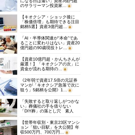
になる日は遠い」資産3億円超
のサラリーマン投資家…
【キオクシア・ショック後に
「株価倍増」も期待できる注目
銘柄5選】資産3億円超…
「AI・半導体関連が“本命”であ
ることに変わりはない」資産20
億円超の90歳現役トレ…
【資産10億円超・かんちさんが
厳選！】「キオクシアの次」に
資金が流れる期待の…
《2年弱で資産17.5倍の元証券
マンが「キオクシア急落で次に
狙う」5銘柄を公開》1…
「失敗すると取り返しがつかな
い」葬儀社の手を借りない
「DIY葬」の落とし穴 素人
に…
【世帯年収別・東京23区マンシ
ョン「狙い目駅」を大公開】年
収500万円、700万円…