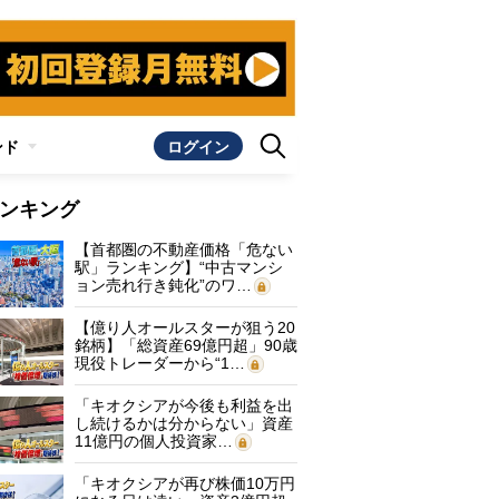
ンド
ログイン
ンキング
【首都圏の不動産価格「危ない
駅」ランキング】“中古マンシ
ョン売れ行き鈍化”のワ…
【億り人オールスターが狙う20
銘柄】「総資産69億円超」90歳
現役トレーダーから“1…
「キオクシアが今後も利益を出
し続けるかは分からない」資産
11億円の個人投資家…
「キオクシアが再び株価10万円