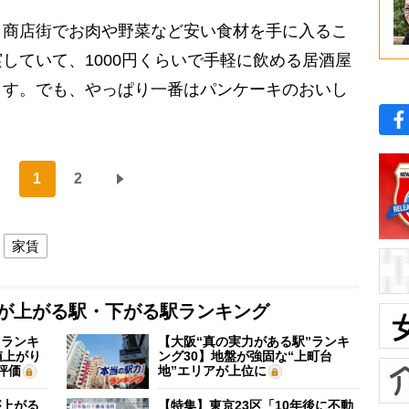
商店街でお肉や野菜など安い食材を手に入るこ
していて、1000円くらいで手軽に飲める居酒屋
ます。でも、やっぱり一番はパンケーキのおいし
1
2
家賃
格が上がる駅・下がる駅ランキング
”ランキ
【大阪“真の実力がある駅”ランキ
値上がり
ング30】地盤が強固な“上町台
評価
地”エリアが上位に
が上がる
【特集】東京23区「10年後に不動