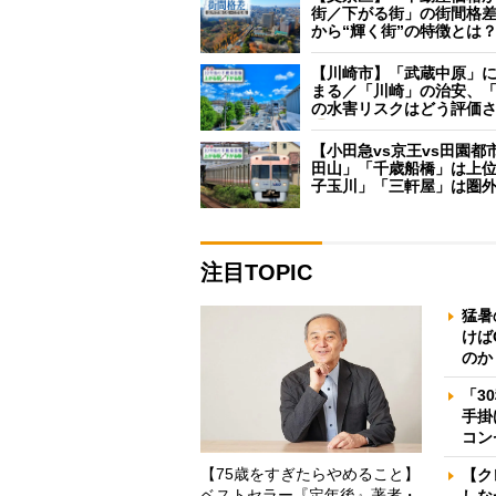
街／下がる街」の街間格
から“輝く街”の特徴とは
【川崎市】「武蔵中原」
まる／「川崎」の治安、
の水害リスクはどう評価
【小田急vs京王vs田園都
田山」「千歳船橋」は上
子玉川」「三軒屋」は圏
注目TOPIC
猛暑
けば
のか
「3
手掛
コン
【75歳をすぎたらやめること】
【ク
ベストセラー『定年後』著者・
しな