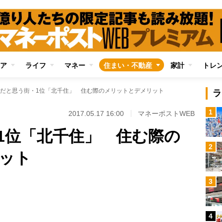
ア
ライフ
マネー
住まい・不動産
家計
トレ
だと思う街・1位「北千住」 住む際のメリットとデメリット
ラ
1
2017.05.17 16:00
マネーポストWEB
1位「北千住」 住む際の
2
ット
Loaded
:
3
100.00%
/
4