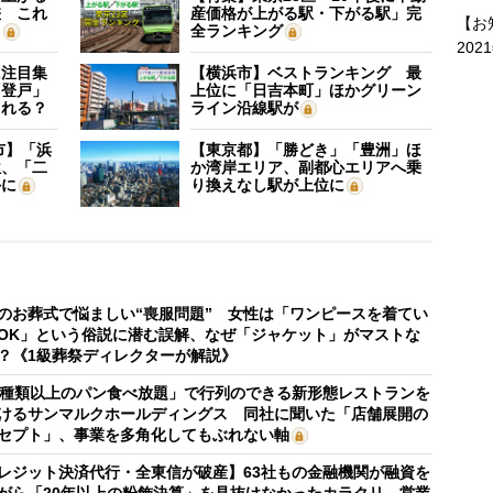
差 これ
産価格が上がる駅・下がる駅」完
【お
？
全ランキング
202
に注目集
【横浜市】ベストランキング 最
「登戸」
上位に「日吉本町」ほかグリーン
される？
ライン沿線駅が
市】「浜
【東京都】「勝どき」「豊洲」ほ
位、「二
か湾岸エリア、副都心エリアへ乗
外に
り換えなし駅が上位に
のお葬式で悩ましい“喪服問題” 女性は「ワンピースを着てい
OK」という俗説に潜む誤解、なぜ「ジャケット」がマストな
？《1級葬祭ディレクターが解説》
0種類以上のパン食べ放題」で行列のできる新形態レストランを
けるサンマルクホールディングス 同社に聞いた「店舗展開の
セプト」、事業を多角化してもぶれない軸
レジット決済代行・全東信が破産】63社もの金融機関が融資を
がら「20年以上の粉飾決算」を見抜けなかったカラクリ 営業