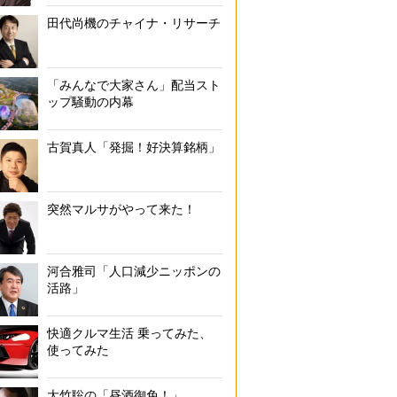
田代尚機のチャイナ・リサーチ
「みんなで大家さん」配当スト
ップ騒動の内幕
古賀真人「発掘！好決算銘柄」
突然マルサがやって来た！
河合雅司「人口減少ニッポンの
活路」
快適クルマ生活 乗ってみた、
使ってみた
大竹聡の「昼酒御免！」