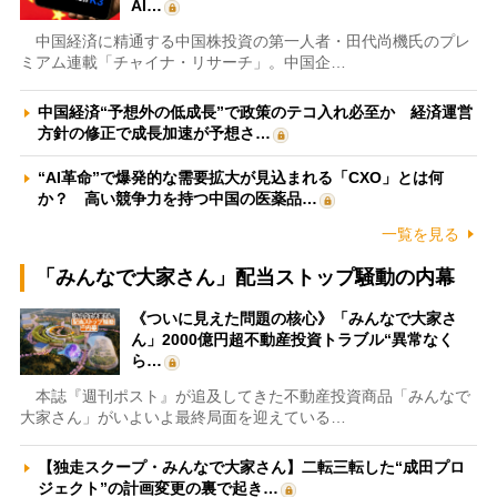
AI…
中国経済に精通する中国株投資の第一人者・田代尚機氏のプレ
ミアム連載「チャイナ・リサーチ」。中国企…
中国経済“予想外の低成長”で政策のテコ入れ必至か 経済運営
方針の修正で成長加速が予想さ…
“AI革命”で爆発的な需要拡大が見込まれる「CXO」とは何
か？ 高い競争力を持つ中国の医薬品…
一覧を見る
「みんなで大家さん」配当ストップ騒動の内幕
《ついに見えた問題の核心》「みんなで大家さ
ん」2000億円超不動産投資トラブル“異常なく
ら…
本誌『週刊ポスト』が追及してきた不動産投資商品「みんなで
大家さん」がいよいよ最終局面を迎えている…
【独走スクープ・みんなで大家さん】二転三転した“成田プロ
ジェクト”の計画変更の裏で起き…