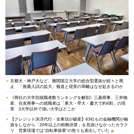
京都大・神戸大など、難関国立大学の総合型選抜が続々と廃
止 「推薦入試の拡大」報道と現実の乖離はなぜ起きるのか
《商社の大学別就職者数ランキングを解剖》三菱商事、三井物
産、住友商事への就職者は「東大・早大・慶大で約6割」の現
実 3大学以外で強い大学はどこか
【クレジット決済代行・全東信が破産】63社もの金融機関が融
資をしながら「20年以上の粉飾決算」を見抜けなかったカラク
リ 営業現場では“自転車操業”の焦りも表出していた