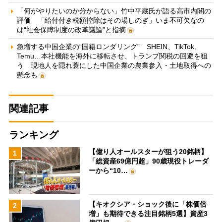
「何がやりたいのか分からない」竹中平蔵氏が語る高市内閣の
評価 「給付付き税額控除はその場しのぎ」いま不可欠なの
は“社会保障制度の改革議論”と指摘
急増する中国企業の“国籍ロンダリング” SHEIN、TikTok、
Temu…本社機能を海外に移転させ、トランプ関税の回避を狙
う 現地人を隠れ蓑にした中国企業の農業参入・土地取得への
懸念も
関連記事
ランキング
【億り人オールスターが狙う20銘柄】
1
「総資産69億円超」90歳現役トレーダ
ーから“10…
【キオクシア・ショック後に「株価倍
2
増」も期待できる注目銘柄5選】資産3