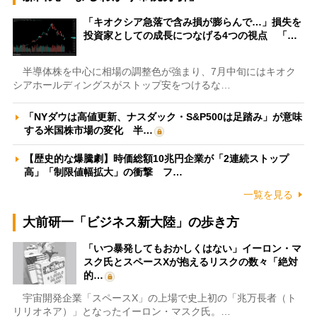
「キオクシア急落で含み損が膨らんで…」損失を
投資家としての成長につなげる4つの視点 「…
半導体株を中心に相場の調整色が強まり、7月中旬にはキオク
シアホールディングスがストップ安をつけるな…
「NYダウは高値更新、ナスダック・S&P500は足踏み」が意味
する米国株市場の変化 半…
【歴史的な爆騰劇】時価総額10兆円企業が「2連続ストップ
高」「制限値幅拡大」の衝撃 フ…
一覧を見る
大前研一「ビジネス新大陸」の歩き方
「いつ暴発してもおかしくはない」イーロン・マ
スク氏とスペースXが抱えるリスクの数々「絶対
的…
宇宙開発企業「スペースX」の上場で史上初の「兆万長者（ト
リリオネア）」となったイーロン・マスク氏。…