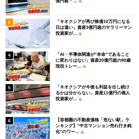
億円超・…
「キオクシアが再び株価10万円になる
3
日は遠い」資産3億円超のサラリーマン
投資家が…
「AI・半導体関連が“本命”であること
4
に変わりはない」資産20億円超の90歳
現役トレー…
「キオクシアが今後も利益を出し続け
5
るかは分からない」資産11億円の個人
投資家が…
【首都圏の不動産価格「危ない駅」ラ
6
ンキング】“中古マンション売れ行き鈍
化”のワー…