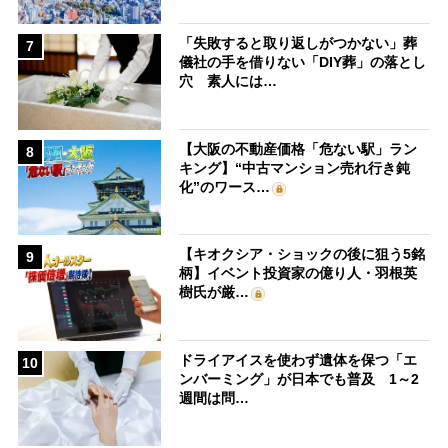
「失敗すると取り返しがつかない」葬
7
儀社の手を借りない「DIY葬」の落とし
穴 素人には…
【大阪の不動産価格「危ない駅」ラン
8
キング】“中古マンション売れ行き鈍
化”のワース…
【キオクシア・ショックの後に狙う5銘
9
柄】イベント投資家の億り人・羽根英
樹氏が厳…
ドライアイスを使わず遺体を保つ「エ
10
ンバーミング」が日本でも普及 1～2
週間は問…