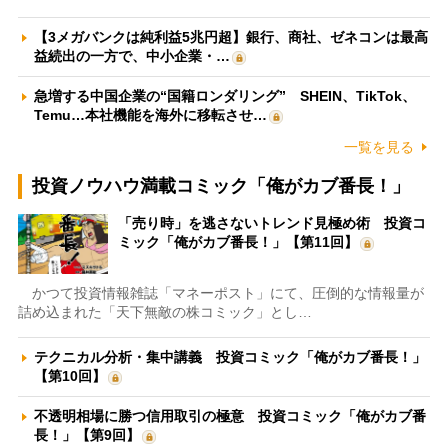
【3メガバンクは純利益5兆円超】銀行、商社、ゼネコンは最高
益続出の一方で、中小企業・…
急増する中国企業の“国籍ロンダリング” SHEIN、TikTok、
Temu…本社機能を海外に移転させ…
一覧を見る
投資ノウハウ満載コミック「俺がカブ番長！」
「売り時」を逃さないトレンド見極め術 投資コ
ミック「俺がカブ番長！」【第11回】
かつて投資情報雑誌「マネーポスト」にて、圧倒的な情報量が
詰め込まれた「天下無敵の株コミック」とし…
テクニカル分析・集中講義 投資コミック「俺がカブ番長！」
【第10回】
不透明相場に勝つ信用取引の極意 投資コミック「俺がカブ番
長！」【第9回】