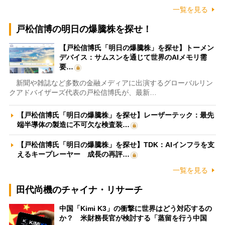
一覧を見る
戸松信博の明日の爆騰株を探せ！
【戸松信博氏「明日の爆騰株」を探せ】トーメン
デバイス：サムスンを通じて世界のAIメモリ需
要…
新聞や雑誌など多数の金融メディアに出演するグローバルリン
クアドバイザーズ代表の戸松信博氏が、最新…
【戸松信博氏「明日の爆騰株」を探せ】レーザーテック：最先
端半導体の製造に不可欠な検査装…
【戸松信博氏「明日の爆騰株」を探せ】TDK：AIインフラを支
えるキープレーヤー 成長の再評…
一覧を見る
田代尚機のチャイナ・リサーチ
中国「Kimi K3」の衝撃に世界はどう対応するの
か？ 米財務長官が検討する「蒸留を行う中国