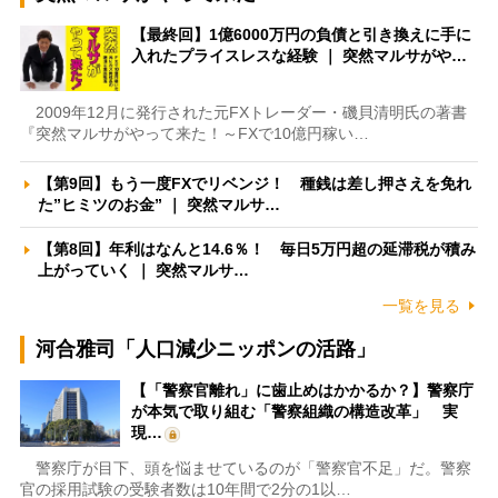
【最終回】1億6000万円の負債と引き換えに手に
入れたプライスレスな経験 ｜ 突然マルサがや…
2009年12月に発行された元FXトレーダー・磯貝清明氏の著書
『突然マルサがやって来た！～FXで10億円稼い…
【第9回】もう一度FXでリベンジ！ 種銭は差し押さえを免れ
た”ヒミツのお金” ｜ 突然マルサ…
【第8回】年利はなんと14.6％！ 毎日5万円超の延滞税が積み
上がっていく ｜ 突然マルサ…
一覧を見る
河合雅司「人口減少ニッポンの活路」
【「警察官離れ」に歯止めはかかるか？】警察庁
が本気で取り組む「警察組織の構造改革」 実
現…
警察庁が目下、頭を悩ませているのが「警察官不足」だ。警察
官の採用試験の受験者数は10年間で2分の1以…