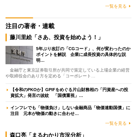
一覧を見る
注目の著者・連載
藤川里絵「さあ、投資を始めよう！」
5年ぶり改訂の「CGコード」、何が変わったのか
ポイントを解説 企業に成長投資の具体的な説
明…
金融庁と東京証券取引所が共同で策定している上場企業の経営
や取締役会のあり方を定める「コーポレート…
【令和のPKOか】GPIFをめぐる片山財務相の「円資産への投
資拡大」発言の波紋 「国債重視」…
インフレでも「物価負け」しない金融商品「物価連動国債」に
注目 元本が物価の動きに合わせ…
一覧を見る
森口亮「まるわかり市況分析」