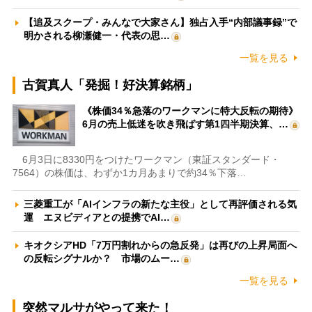
【追及スクープ・みんなで大家さん】独占入手“内部議事録”で
明かされる柳瀬健一・代表の思…
一覧を見る
古賀真人「発掘！好決算銘柄」
《株価34％急落のワークマンに特大反転の期待》
6月の売上低迷を吹き飛ばす第1四半期決算、…
6月3日に8330円をつけたワークマン（東証スタンダード・
7564）の株価は、わずか1カ月あまりで約34％下落…
三菱重工が「AIインフラの新たな主役」として再評価される気
運 エヌビディアとの提携でAI…
キオクシアHD「7万円割れからの急反発」は再びの上昇局面へ
の反転シグナルか？ 市場のムー…
一覧を見る
突然マルサがやって来た！