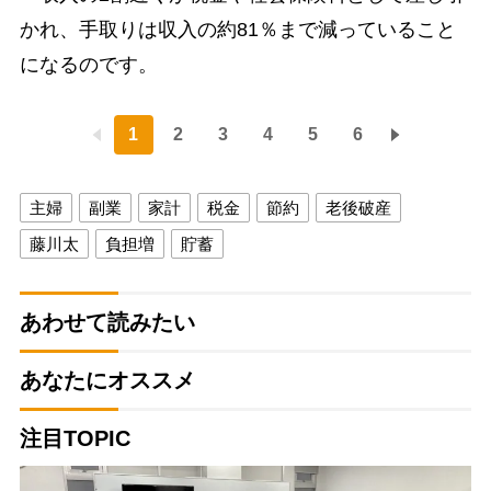
かれ、手取りは収入の約81％まで減っていること
になるのです。
1
2
3
4
5
6
主婦
副業
家計
税金
節約
老後破産
藤川太
負担増
貯蓄
あわせて読みたい
あなたにオススメ
注目TOPIC