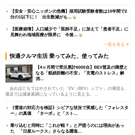
【安全・安心ニッポンの危機】採用試験受験者数は10年間で2
分の1以下に！ 出生数減がも…
【医療崩壊】人口減少で「医師不足」に加えて「患者不足」に
見舞われ地域医療が限界に 今後…
一覧を見る
快適クルマ生活 乗ってみた、使ってみた
【4ヶ月間で受注累計6000台】BEV普及の障壁と
なる「航続距離の不安」「充電のストレス」解
消…
あれほどもてはやされていた「EV（BEV）シフト」の潮流も、
最近では減速基調になっているように見える。…
《雪道の対応力を検証》シビアな状況で実感した「フォレスタ
ー」の真価 「ターボ」と「スト…
乗り込むと同時に「これが軽？」と戸惑うのには理由があっ
た 「日産ルークス」さらなる躍進…