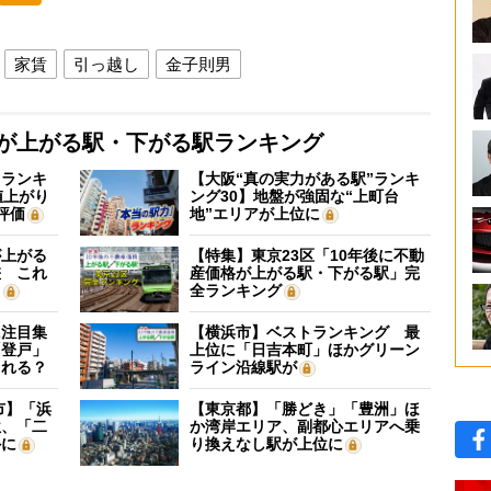
家賃
引っ越し
金子則男
格が上がる駅・下がる駅ランキング
”ランキ
【大阪“真の実力がある駅”ランキ
値上がり
ング30】地盤が強固な“上町台
評価
地”エリアが上位に
が上がる
【特集】東京23区「10年後に不動
差 これ
産価格が上がる駅・下がる駅」完
？
全ランキング
に注目集
【横浜市】ベストランキング 最
「登戸」
上位に「日吉本町」ほかグリーン
される？
ライン沿線駅が
市】「浜
【東京都】「勝どき」「豊洲」ほ
位、「二
か湾岸エリア、副都心エリアへ乗
外に
り換えなし駅が上位に