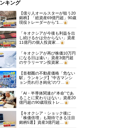
ンキング
【億り人オールスターが狙う20
銘柄】「総資産69億円超」90歳
現役トレーダーから“1…
「キオクシアが今後も利益を出
し続けるかは分からない」資産
11億円の個人投資家…
「キオクシアが再び株価10万円
になる日は遠い」資産3億円超
のサラリーマン投資家…
【首都圏の不動産価格「危ない
駅」ランキング】“中古マンシ
ョン売れ行き鈍化”のワ…
「AI・半導体関連が“本命”であ
ることに変わりはない」資産20
億円超の90歳現役トレ…
【キオクシア・ショック後に
「株価倍増」も期待できる注目
銘柄5選】資産3億円超…