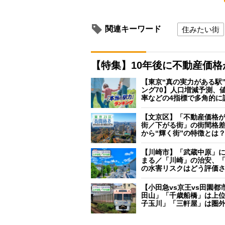
関連キーワード
住みたい街
【特集】10年後に不動産価
【東京“真の実力がある駅
ング70】人口増減予測、
率などの4指標で多角的に
【文京区】「不動産価格
街／下がる街」の街間格
から“輝く街”の特徴とは
【川崎市】「武蔵中原」
まる／「川崎」の治安、
の水害リスクはどう評価
【小田急vs京王vs田園都
田山」「千歳船橋」は上
子玉川」「三軒屋」は圏