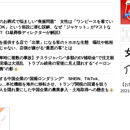
のお葬式で悩ましい“喪服問題” 女性は「ワンピースを着てい
OK」という俗説に潜む誤解、なぜ「ジャケット」がマストな
？《1級葬祭ディレクターが解説》
を提供する店で「出禁」になる客のトホホな生態 嘔吐や粗相
じゃない、店側が嫌がる“最悪の客”とは
車時に複数の事故】テスラジャパン“多額のEV補助金”で注文殺
現場は大混乱 トラブル続発の背後に見え隠れする“イーロン
腕”の影
する中国企業の“国籍ロンダリング” SHEIN、TikTok、
mu…本社機能を海外に移転させ、トランプ関税の回避を狙う
【お
人を隠れ蓑にした中国企業の農業参入・土地取得への懸念も
202