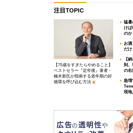
注目TOPIC
猛暑
けば
のか
お酒
だけ
【納
【75歳をすぎたらやめること】
到、
ベストセラー『定年後』著者・
の右
楠木新氏が指南する老年期の好
急増
循環を呼び込む方法
Te
現地