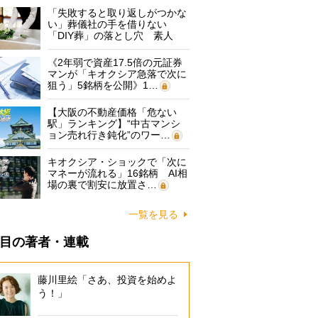
「失敗すると取り返しがつかな
い」葬儀社の手を借りない
「DIY葬」の落とし穴 素人
に…
《2年弱で資産17.5倍の元証券
マンが「キオクシア急落で次に
狙う」5銘柄を公開》1…
【大阪の不動産価格「危ない
駅」ランキング】“中古マンシ
ョン売れ行き鈍化”のワー…
キオクシア・ショックで「次に
マネーが流れる」16銘柄 AI相
場の裏で割安に放置さ…
一覧を見る
目の著者・連載
藤川里絵「さあ、投資を始めよ
う！」