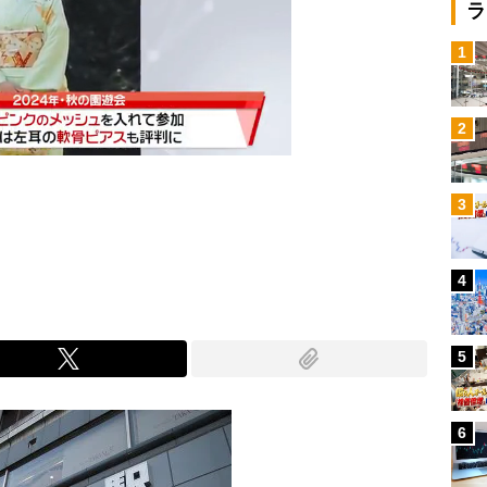
ラ
1
2
3
Mute
4
5
6