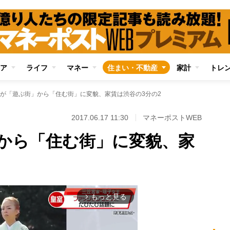
ア
ライフ
マネー
住まい・不動産
家計
トレ
が「遊ぶ街」から「住む街」に変貌、家賃は渋谷の3分の2
2017.06.17 11:30
マネーポストWEB
から「住む街」に変貌、家
もっと見る
arrow_forward_ios