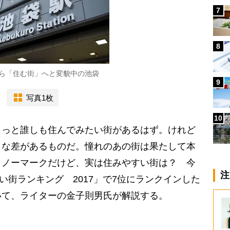
7
8
ら「住む街」へと変貌中の池袋
9
写真1枚
10
っと誰しも住んでみたい街があるはず。けれど
きな差があるものだ。憧れのあの街は果たして本
くノーマークだけど、実は住みやすい街は？ 今
注
い街ランキング 2017」で7位にランクインした
いて、ライターの金子則男氏が解説する。