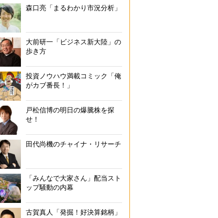
森口亮「まるわかり市況分析」
大前研一「ビジネス新大陸」の
歩き方
投資ノウハウ満載コミック「俺
がカブ番長！」
戸松信博の明日の爆騰株を探
せ！
田代尚機のチャイナ・リサーチ
「みんなで大家さん」配当スト
ップ騒動の内幕
古賀真人「発掘！好決算銘柄」