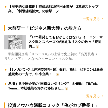
【歴史的な爆騰劇】時価総額10兆円企業が「2連続ストップ
高」「制限値幅拡大」の衝撃 フ…
一覧を見る
大前研一「ビジネス新大陸」の歩き方
「いつ暴発してもおかしくはない」イーロン・マ
スク氏とスペースXが抱えるリスクの数々「絶対
的…
宇宙開発企業「スペースX」の上場で史上初の「兆万長者（ト
リリオネア）」となったイーロン・マスク氏。…
【3メガバンクは純利益5兆円超】銀行、商社、ゼネコンは最高
益続出の一方で、中小企業・…
急増する中国企業の“国籍ロンダリング” SHEIN、TikTok、
Temu…本社機能を海外に移転させ…
一覧を見る
投資ノウハウ満載コミック「俺がカブ番長！」