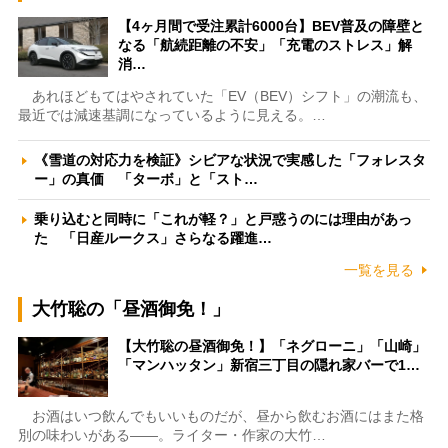
【4ヶ月間で受注累計6000台】BEV普及の障壁と
なる「航続距離の不安」「充電のストレス」解
消…
あれほどもてはやされていた「EV（BEV）シフト」の潮流も、
最近では減速基調になっているように見える。…
《雪道の対応力を検証》シビアな状況で実感した「フォレスタ
ー」の真価 「ターボ」と「スト…
乗り込むと同時に「これが軽？」と戸惑うのには理由があっ
た 「日産ルークス」さらなる躍進…
一覧を見る
大竹聡の「昼酒御免！」
【大竹聡の昼酒御免！】「ネグローニ」「山崎」
「マンハッタン」新宿三丁目の隠れ家バーで1…
お酒はいつ飲んでもいいものだが、昼から飲むお酒にはまた格
別の味わいがある――。ライター・作家の大竹…