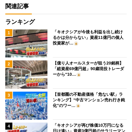
関連記事
ランキング
「キオクシアが今後も利益を出し続け
1
るかは分からない」資産11億円の個人
投資家が…
【億り人オールスターが狙う20銘柄】
2
「総資産69億円超」90歳現役トレーダ
ーから“10…
【首都圏の不動産価格「危ない駅」ラ
3
ンキング】“中古マンション売れ行き鈍
化”のワー…
「キオクシアが再び株価10万円になる
4
日は遠い」資産3億円超のサラリーマン