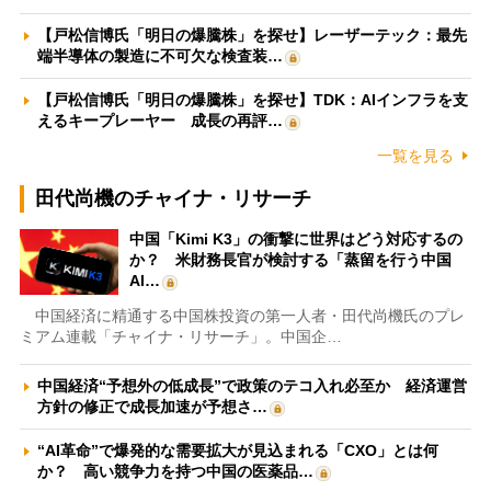
【戸松信博氏「明日の爆騰株」を探せ】レーザーテック：最先
端半導体の製造に不可欠な検査装…
【戸松信博氏「明日の爆騰株」を探せ】TDK：AIインフラを支
えるキープレーヤー 成長の再評…
一覧を見る
田代尚機のチャイナ・リサーチ
中国「Kimi K3」の衝撃に世界はどう対応するの
か？ 米財務長官が検討する「蒸留を行う中国
AI…
中国経済に精通する中国株投資の第一人者・田代尚機氏のプレ
ミアム連載「チャイナ・リサーチ」。中国企…
中国経済“予想外の低成長”で政策のテコ入れ必至か 経済運営
方針の修正で成長加速が予想さ…
“AI革命”で爆発的な需要拡大が見込まれる「CXO」とは何
か？ 高い競争力を持つ中国の医薬品…