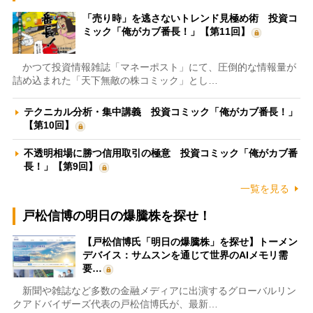
「売り時」を逃さないトレンド見極め術 投資コ
ミック「俺がカブ番長！」【第11回】
かつて投資情報雑誌「マネーポスト」にて、圧倒的な情報量が
詰め込まれた「天下無敵の株コミック」とし…
テクニカル分析・集中講義 投資コミック「俺がカブ番長！」
【第10回】
不透明相場に勝つ信用取引の極意 投資コミック「俺がカブ番
長！」【第9回】
一覧を見る
戸松信博の明日の爆騰株を探せ！
【戸松信博氏「明日の爆騰株」を探せ】トーメン
デバイス：サムスンを通じて世界のAIメモリ需
要…
新聞や雑誌など多数の金融メディアに出演するグローバルリン
クアドバイザーズ代表の戸松信博氏が、最新…