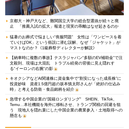
京都大・神戸大など、難関国立大学の総合型選抜が続々と廃
止 「推薦入試の拡大」報道と現実の乖離はなぜ起きるのか
猛暑のお葬式で悩ましい“喪服問題” 女性は「ワンピースを着
ていけばOK」という俗説に潜む誤解、なぜ「ジャケット」が
マストなのか？《1級葬祭ディレクターが解説》
【納車時に複数の事故】テスラジャパン“多額のEV補助金”で注
文殺到、現場は大混乱 トラブル続発の背後に見え隠れす
る“イーロンの右腕”の影
キオクシアなどAI関連株に資金集中で“割安になった成長株”に
投資妙味 資産1.5億円超の坂本慎太郎さんが「絶好の仕込み
時」と考える防衛・食品銘柄を紹介
急増する中国企業の“国籍ロンダリング” SHEIN、TikTok、
Temu…本社機能を海外に移転させ、トランプ関税の回避を狙
う 現地人を隠れ蓑にした中国企業の農業参入・土地取得への
懸念も