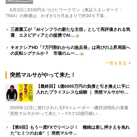
6月3日に8330円をつけたワークマン（東証スタンダード・
7564）の株価は、わずか1カ月あまりで約34％下落…
三菱重工が「AIインフラの新たな主役」として再評価される気
運 エヌビディアとの提携でAI…
キオクシアHD「7万円割れからの急反発」は再びの上昇局面へ
の反転シグナルか？ 市場のムー…
一覧を見る
突然マルサがやって来た！
【最終回】1億6000万円の負債と引き換えに手に
入れたプライスレスな経験 ｜ 突然マルサがや…
2009年12月に発行された元FXトレーダー・磯貝清明氏の著書
『突然マルサがやって来た！～FXで10億円稼い…
【第9回】もう一度FXでリベンジ！ 種銭は差し押さえを免れ
た”ヒミツのお金” ｜ 突然マルサ…