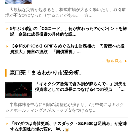
大規模な災害が起きると、株式市場が大きく動いたり、取引環
境が不安定になったりすることがある。一方…
5年ぶり改訂の「CGコード」、何が変わったのかポイントを解
説 企業に成長投資の具体的な説…
【令和のPKOか】GPIFをめぐる片山財務相の「円資産への投
資拡大」発言の波紋 「国債重視」…
一覧を見る
森口亮「まるわかり市況分析」
「キオクシア急落で含み損が膨らんで…」損失を
投資家としての成長につなげる4つの視点 「…
半導体株を中心に相場の調整色が強まり、7月中旬にはキオク
シアホールディングスがストップ安をつけるな…
「NYダウは高値更新、ナスダック・S&P500は足踏み」が意味
する米国株市場の変化 半…