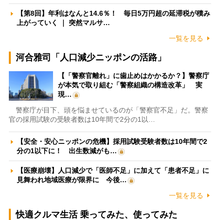
【第8回】年利はなんと14.6％！ 毎日5万円超の延滞税が積み
上がっていく ｜ 突然マルサ…
一覧を見る
河合雅司「人口減少ニッポンの活路」
【「警察官離れ」に歯止めはかかるか？】警察庁
が本気で取り組む「警察組織の構造改革」 実
現…
警察庁が目下、頭を悩ませているのが「警察官不足」だ。警察
官の採用試験の受験者数は10年間で2分の1以…
【安全・安心ニッポンの危機】採用試験受験者数は10年間で2
分の1以下に！ 出生数減がも…
【医療崩壊】人口減少で「医師不足」に加えて「患者不足」に
見舞われ地域医療が限界に 今後…
一覧を見る
快適クルマ生活 乗ってみた、使ってみた