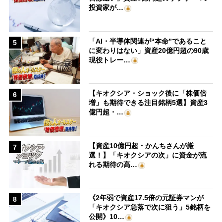
投資家が…
「AI・半導体関連が“本命”であること
5
に変わりはない」資産20億円超の90歳
現役トレー…
【キオクシア・ショック後に「株価倍
6
増」も期待できる注目銘柄5選】資産3
億円超・…
【資産10億円超・かんちさんが厳
7
選！】「キオクシアの次」に資金が流
れる期待の高…
《2年弱で資産17.5倍の元証券マンが
8
「キオクシア急落で次に狙う」5銘柄を
公開》10…