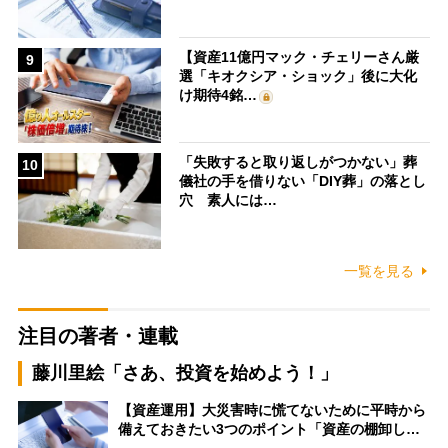
【資産11億円マック・チェリーさん厳
9
選「キオクシア・ショック」後に大化
け期待4銘…
「失敗すると取り返しがつかない」葬
10
儀社の手を借りない「DIY葬」の落とし
穴 素人には…
一覧を見る
注目の著者・連載
藤川里絵「さあ、投資を始めよう！」
【資産運用】大災害時に慌てないために平時から
備えておきたい3つのポイント「資産の棚卸し…