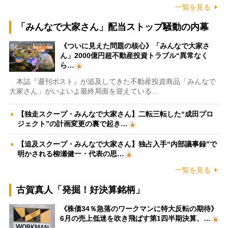
一覧を見る
「みんなで大家さん」配当ストップ騒動の内幕
《ついに見えた問題の核心》「みんなで大家さ
ん」2000億円超不動産投資トラブル“異常なく
ら…
本誌『週刊ポスト』が追及してきた不動産投資商品「みんなで
大家さん」がいよいよ最終局面を迎えている…
【独走スクープ・みんなで大家さん】二転三転した“成田プロ
ジェクト”の計画変更の裏で起き…
【追及スクープ・みんなで大家さん】独占入手“内部議事録”で
明かされる柳瀬健一・代表の思…
一覧を見る
古賀真人「発掘！好決算銘柄」
《株価34％急落のワークマンに特大反転の期待》
6月の売上低迷を吹き飛ばす第1四半期決算、…