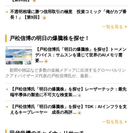
不透明相場に勝つ信用取引の極意 投資コミック「俺がカブ番
長！」【第9回】
一覧を見る
戸松信博の明日の爆騰株を探せ！
【戸松信博氏「明日の爆騰株」を探せ】トーメン
デバイス：サムスンを通じて世界のAIメモリ需
要…
新聞や雑誌など多数の金融メディアに出演するグローバルリン
クアドバイザーズ代表の戸松信博氏が、最新…
【戸松信博氏「明日の爆騰株」を探せ】レーザーテック：最先
端半導体の製造に不可欠な検査装…
【戸松信博氏「明日の爆騰株」を探せ】TDK：AIインフラを支
えるキープレーヤー 成長の再評…
一覧を見る