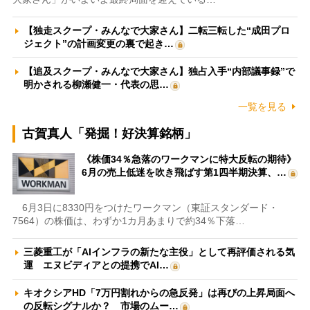
【独走スクープ・みんなで大家さん】二転三転した“成田プロ
ジェクト”の計画変更の裏で起き…
【追及スクープ・みんなで大家さん】独占入手“内部議事録”で
明かされる柳瀬健一・代表の思…
一覧を見る
古賀真人「発掘！好決算銘柄」
《株価34％急落のワークマンに特大反転の期待》
6月の売上低迷を吹き飛ばす第1四半期決算、…
6月3日に8330円をつけたワークマン（東証スタンダード・
7564）の株価は、わずか1カ月あまりで約34％下落…
三菱重工が「AIインフラの新たな主役」として再評価される気
運 エヌビディアとの提携でAI…
キオクシアHD「7万円割れからの急反発」は再びの上昇局面へ
の反転シグナルか？ 市場のムー…