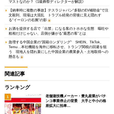
マストなのか？《1級葬祭ディレクターが解説》
【納車時に複数の事故】テスラジャパン“多額のEV補助金”で注
文殺到、現場は大混乱 トラブル続発の背後に見え隠れす
る“イーロンの右腕”の影
お酒を提供する店で「出禁」になる客のトホホな生態 嘔吐や
粗相だけじゃない、店側が嫌がる“最悪の客”とは
急増する中国企業の“国籍ロンダリング” SHEIN、TikTok、
Temu…本社機能を海外に移転させ、トランプ関税の回避を狙
う 現地人を隠れ蓑にした中国企業の農業参入・土地取得への
懸念も
関連記事
ランキング
老舗遊技機メーカー・豊丸産業がパチ
1
ンコ事業停止の背景 大手と中小の格
差拡大に拍車…