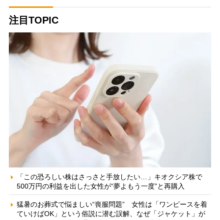
注目TOPIC
「この恐ろしい株はさっさと手放したい…」キオクシア株で
500万円の利益を出した女性が“夢よもう一度”と再購入
猛暑のお葬式で悩ましい“喪服問題” 女性は「ワンピースを着
ていけばOK」という俗説に潜む誤解、なぜ「ジャケット」が