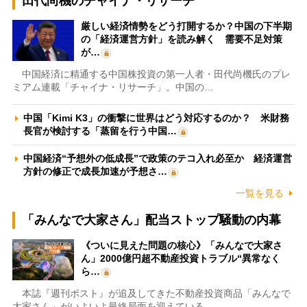
田代尚機のチャイナ・リサーチ
厳しい経済情勢をどう打開するか？中国の下半期
の「経済運営方針」を読み解く 需要不足対策
が…
中国経済に精通する中国株投資の第一人者・田代尚機氏のプレ
ミアム連載「チャイナ・リサーチ」。中国の…
中国「Kimi K3」の衝撃に世界はどう対応するのか？ 米財務
長官が検討する「蒸留を行う中国…
中国経済“予想外の低成長”で政策のテコ入れ必至か 経済運営
方針の修正で成長加速が予想さ…
一覧を見る
「みんなで大家さん」配当ストップ騒動の内幕
《ついに見えた問題の核心》「みんなで大家さ
ん」2000億円超不動産投資トラブル“異常なく
ら…
本誌『週刊ポスト』が追及してきた不動産投資商品「みんなで
大家さん」がいよいよ最終局面を迎えている…