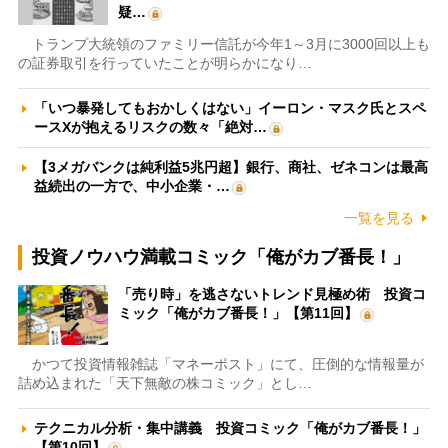
疑…
トランプ大統領のファミリー信託が今年1～3月に3000回以上も
の証券取引を行っていたことが明らかになり…
「いつ暴発してもおかしくはない」イーロン・マスク氏とスペ
ースXが抱えるリスクの数々「絶対…
【3メガバンクは純利益5兆円超】銀行、商社、ゼネコンは最高
益続出の一方で、中小企業・…
一覧を見る
投資ノウハウ満載コミック「俺がカブ番長！」
「売り時」を逃さないトレンド見極め術 投資コ
ミック「俺がカブ番長！」【第11回】
かつて投資情報雑誌「マネーポスト」にて、圧倒的な情報量が
詰め込まれた「天下無敵の株コミック」とし…
テクニカル分析・集中講義 投資コミック「俺がカブ番長！」
【第10回】