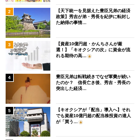
【天下統一を見据えた豊臣兄弟の経済
2
政策】秀吉が弟・秀長を紀伊に転封し
た納得の事情…
【資産10億円超・かんちさんが厳
3
選！】「キオクシアの次」に資金が流
れる期待の高…
豊臣兄弟は転戦続きでなぜ軍費が続い
4
たのか？ 信長亡き後、秀吉・秀長の
突出した経済…
【キオクシアが「配当」導入へ】それ
5
でも資産10億円超の配当株投資の達人
が「買う…