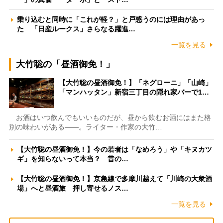
乗り込むと同時に「これが軽？」と戸惑うのには理由があっ
た 「日産ルークス」さらなる躍進…
一覧を見る
大竹聡の「昼酒御免！」
【大竹聡の昼酒御免！】「ネグローニ」「山崎」
「マンハッタン」新宿三丁目の隠れ家バーで1…
お酒はいつ飲んでもいいものだが、昼から飲むお酒にはまた格
別の味わいがある――。ライター・作家の大竹…
【大竹聡の昼酒御免！】今の若者は「なめろう」や「キヌカツ
ギ」を知らないって本当？ 昔の…
【大竹聡の昼酒御免！】京急線で多摩川越えて「川崎の大衆酒
場」へと昼酒旅 押し寄せるノス…
一覧を見る