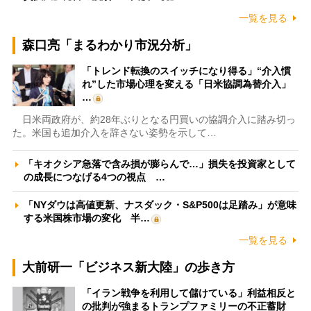
一覧を見る
森口亮「まるわかり市況分析」
「トレンド転換のスイッチになり得る」“介入慣
れ”した市場心理を変える「日米協調為替介入」
…
日米両政府が、約28年ぶりとなる円買いの協調介入に踏み切っ
た。米国も追加介入を辞さない姿勢を示して…
「キオクシア急落で含み損が膨らんで…」損失を投資家として
の成長につなげる4つの視点 …
「NYダウは高値更新、ナスダック・S&P500は足踏み」が意味
する米国株市場の変化 半…
一覧を見る
大前研一「ビジネス新大陸」の歩き方
「イラン戦争を利用して儲けている」利益相反と
の批判が強まるトランプファミリーの不正蓄財