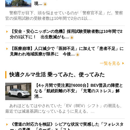
現…
警察庁が目下、頭を悩ませているのが「警察官不足」だ。警察
官の採用試験の受験者数は10年間で2分の1以…
【安全・安心ニッポンの危機】採用試験受験者数は10年間で2
分の1以下に！ 出生数減がも…
【医療崩壊】人口減少で「医師不足」に加えて「患者不足」に
見舞われ地域医療が限界に 今後…
一覧を見る
快適クルマ生活 乗ってみた、使ってみた
【4ヶ月間で受注累計6000台】BEV普及の障壁と
なる「航続距離の不安」「充電のストレス」解
消…
あれほどもてはやされていた「EV（BEV）シフト」の潮流も、
最近では減速基調になっているように見える。…
《雪道の対応力を検証》シビアな状況で実感した「フォレスタ
ー」の真価 「ターボ」と「スト…