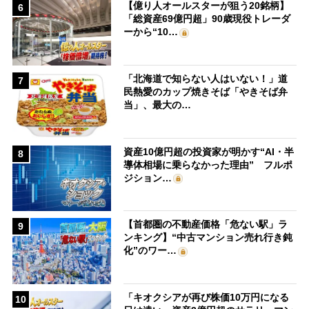
【億り人オールスターが狙う20銘柄】
6
「総資産69億円超」90歳現役トレーダ
ーから“10…
「北海道で知らない人はいない！」道
7
民熱愛のカップ焼きそば「やきそば弁
当」、最大の…
資産10億円超の投資家が明かす“AI・半
8
導体相場に乗らなかった理由” フルポ
ジション…
【首都圏の不動産価格「危ない駅」ラ
9
ンキング】“中古マンション売れ行き鈍
化”のワー…
「キオクシアが再び株価10万円になる
10