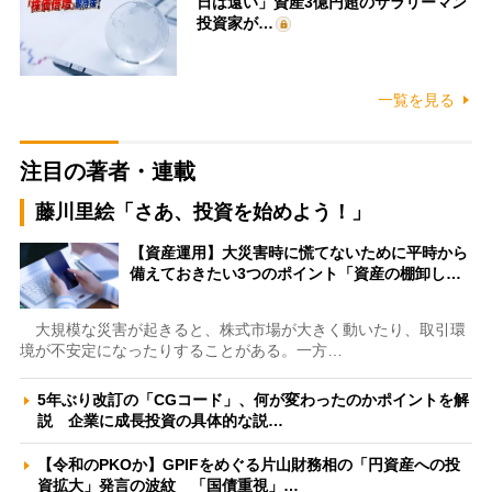
日は遠い」資産3億円超のサラリーマン
投資家が…
一覧を見る
注目の著者・連載
藤川里絵「さあ、投資を始めよう！」
【資産運用】大災害時に慌てないために平時から
備えておきたい3つのポイント「資産の棚卸し…
大規模な災害が起きると、株式市場が大きく動いたり、取引環
境が不安定になったりすることがある。一方…
5年ぶり改訂の「CGコード」、何が変わったのかポイントを解
説 企業に成長投資の具体的な説…
【令和のPKOか】GPIFをめぐる片山財務相の「円資産への投
資拡大」発言の波紋 「国債重視」…