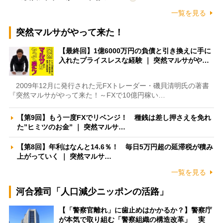
一覧を見る
突然マルサがやって来た！
【最終回】1億6000万円の負債と引き換えに手に
入れたプライスレスな経験 ｜ 突然マルサがや…
2009年12月に発行された元FXトレーダー・磯貝清明氏の著書
『突然マルサがやって来た！～FXで10億円稼い…
【第9回】もう一度FXでリベンジ！ 種銭は差し押さえを免れ
た”ヒミツのお金” ｜ 突然マルサ…
【第8回】年利はなんと14.6％！ 毎日5万円超の延滞税が積み
上がっていく ｜ 突然マルサ…
一覧を見る
河合雅司「人口減少ニッポンの活路」
【「警察官離れ」に歯止めはかかるか？】警察庁
が本気で取り組む「警察組織の構造改革」 実