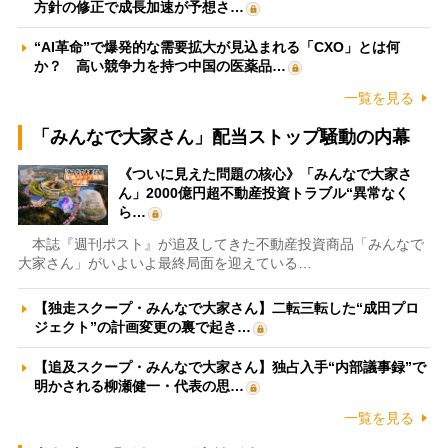
方針の修正で成長加速が予想さ…
“AI革命”で爆発的な需要拡大が見込まれる「CXO」とは何
か？ 高い競争力を持つ中国の医薬品…
一覧を見る
「みんなで大家さん」配当ストップ騒動の内幕
《ついに見えた問題の核心》「みんなで大家さ
ん」2000億円超不動産投資トラブル“異常なく
ら…
本誌『週刊ポスト』が追及してきた不動産投資商品「みんなで
大家さん」がいよいよ最終局面を迎えている…
【独走スクープ・みんなで大家さん】二転三転した“成田プロ
ジェクト”の計画変更の裏で起き…
【追及スクープ・みんなで大家さん】独占入手“内部議事録”で
明かされる柳瀬健一・代表の思…
一覧を見る