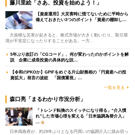
藤川里絵「さあ、投資を始めよう！」
【資産運用】大災害時に慌てないために平時から
備えておきたい3つのポイント「資産の棚卸し…
大規模な災害が起きると、株式市場が大きく動いたり、取引環
境が不安定になったりすることがある。一方…
5年ぶり改訂の「CGコード」、何が変わったのかポイントを解
説 企業に成長投資の具体的な説…
【令和のPKOか】GPIFをめぐる片山財務相の「円資産への投
資拡大」発言の波紋 「国債重視」…
一覧を見る
森口亮「まるわかり市況分析」
「トレンド転換のスイッチになり得る」“介入慣
れ”した市場心理を変える「日米協調為替介入」
…
日米両政府が、約28年ぶりとなる円買いの協調介入に踏み切っ