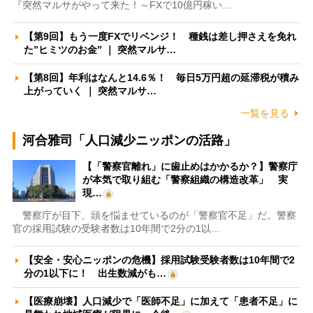
『突然マルサがやって来た！～FXで10億円稼い…
【第9回】もう一度FXでリベンジ！ 種銭は差し押さえを免れ
た”ヒミツのお金” ｜ 突然マルサ…
【第8回】年利はなんと14.6％！ 毎日5万円超の延滞税が積み
上がっていく ｜ 突然マルサ…
一覧を見る
河合雅司「人口減少ニッポンの活路」
【「警察官離れ」に歯止めはかかるか？】警察庁
が本気で取り組む「警察組織の構造改革」 実
現…
警察庁が目下、頭を悩ませているのが「警察官不足」だ。警察
官の採用試験の受験者数は10年間で2分の1以…
【安全・安心ニッポンの危機】採用試験受験者数は10年間で2
分の1以下に！ 出生数減がも…
【医療崩壊】人口減少で「医師不足」に加えて「患者不足」に