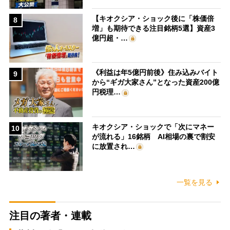
【キオクシア・ショック後に「株価倍
8
増」も期待できる注目銘柄5選】資産3
億円超・…
《利益は年5億円前後》住み込みバイト
9
から“ギガ大家さん”となった資産200億
円税理…
キオクシア・ショックで「次にマネー
10
が流れる」16銘柄 AI相場の裏で割安
に放置され…
一覧を見る
注目の著者・連載