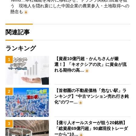
う 現地人を隠れ蓑にした中国企業の農業参入・土地取得への
懸念も
関連記事
ランキング
【資産10億円超・かんちさんが厳
1
選！】「キオクシアの次」に資金が流
れる期待の高…
【首都圏の不動産価格「危ない駅」ラ
2
ンキング】“中古マンション売れ行き鈍
化”のワー…
【億り人オールスターが狙う20銘柄】
3
「総資産69億円超」90歳現役トレーダ
ーから“10…