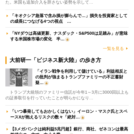
た。米国も追加介入を辞さない姿勢を示して…
「キオクシア急落で含み損が膨らんで…」損失を投資家として
の成長につなげる4つの視点 …
「NYダウは高値更新、ナスダック・S&P500は足踏み」が意味
する米国株市場の変化 半…
一覧を見る
大前研一「ビジネス新大陸」の歩き方
「イラン戦争を利用して儲けている」利益相反と
の批判が強まるトランプファミリーの不正蓄財
疑…
トランプ大統領のファミリー信託が今年1～3月に3000回以上も
の証券取引を行っていたことが明らかになり…
「いつ暴発してもおかしくはない」イーロン・マスク氏とスペ
ースXが抱えるリスクの数々「絶対…
【3メガバンクは純利益5兆円超】銀行、商社、ゼネコンは最高