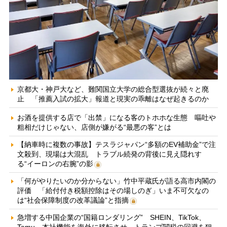
京都大・神戸大など、難関国立大学の総合型選抜が続々と廃
止 「推薦入試の拡大」報道と現実の乖離はなぜ起きるのか
お酒を提供する店で「出禁」になる客のトホホな生態 嘔吐や
粗相だけじゃない、店側が嫌がる“最悪の客”とは
【納車時に複数の事故】テスラジャパン“多額のEV補助金”で注
文殺到、現場は大混乱 トラブル続発の背後に見え隠れす
る“イーロンの右腕”の影
「何がやりたいのか分からない」竹中平蔵氏が語る高市内閣の
評価 「給付付き税額控除はその場しのぎ」いま不可欠なの
は“社会保障制度の改革議論”と指摘
急増する中国企業の“国籍ロンダリング” SHEIN、TikTok、
Temu…本社機能を海外に移転させ、トランプ関税の回避を狙