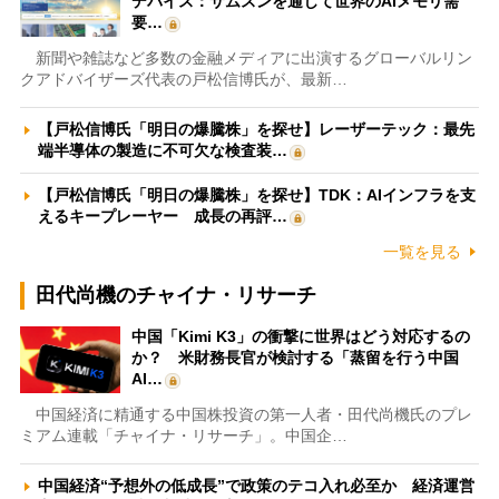
デバイス：サムスンを通じて世界のAIメモリ需
要…
新聞や雑誌など多数の金融メディアに出演するグローバルリン
クアドバイザーズ代表の戸松信博氏が、最新…
【戸松信博氏「明日の爆騰株」を探せ】レーザーテック：最先
端半導体の製造に不可欠な検査装…
【戸松信博氏「明日の爆騰株」を探せ】TDK：AIインフラを支
えるキープレーヤー 成長の再評…
一覧を見る
田代尚機のチャイナ・リサーチ
中国「Kimi K3」の衝撃に世界はどう対応するの
か？ 米財務長官が検討する「蒸留を行う中国
AI…
中国経済に精通する中国株投資の第一人者・田代尚機氏のプレ
ミアム連載「チャイナ・リサーチ」。中国企…
中国経済“予想外の低成長”で政策のテコ入れ必至か 経済運営