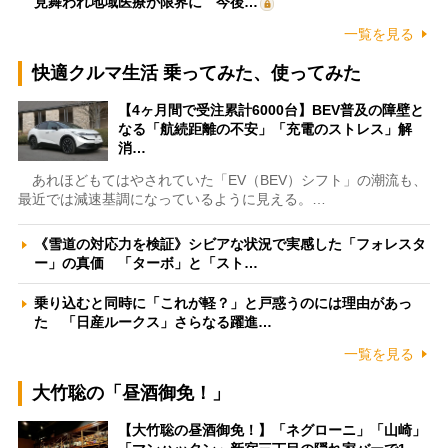
見舞われ地域医療が限界に 今後…
一覧を見る
快適クルマ生活 乗ってみた、使ってみた
【4ヶ月間で受注累計6000台】BEV普及の障壁と
なる「航続距離の不安」「充電のストレス」解
消…
あれほどもてはやされていた「EV（BEV）シフト」の潮流も、
最近では減速基調になっているように見える。…
《雪道の対応力を検証》シビアな状況で実感した「フォレスタ
ー」の真価 「ターボ」と「スト…
乗り込むと同時に「これが軽？」と戸惑うのには理由があっ
た 「日産ルークス」さらなる躍進…
一覧を見る
大竹聡の「昼酒御免！」
【大竹聡の昼酒御免！】「ネグローニ」「山崎」