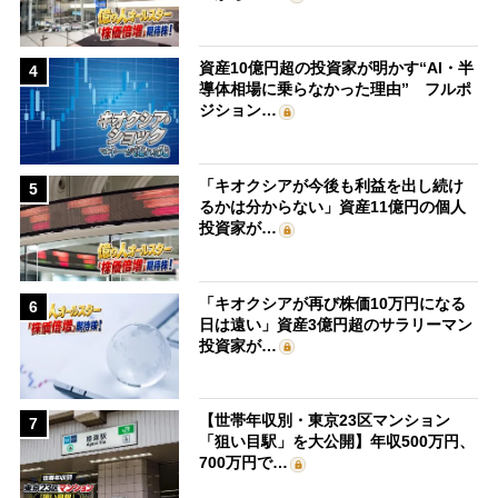
資産10億円超の投資家が明かす“AI・半
4
導体相場に乗らなかった理由” フルポ
ジション…
「キオクシアが今後も利益を出し続け
5
るかは分からない」資産11億円の個人
投資家が…
「キオクシアが再び株価10万円になる
6
日は遠い」資産3億円超のサラリーマン
投資家が…
【世帯年収別・東京23区マンション
7
「狙い目駅」を大公開】年収500万円、
700万円で…