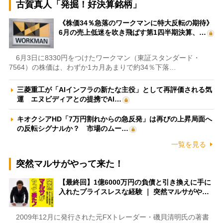
古賀真人「発掘！好決算銘柄」
《株価34％急落のワークマンに特大反転の期待》
6月の売上低迷を吹き飛ばす第1四半期決算、…
6月3日に8330円をつけたワークマン（東証スタンダード・
7564）の株価は、わずか1カ月あまりで約34％下落…
三菱重工が「AIインフラの新たな主役」として再評価される気
運 エヌビディアとの提携でAI…
キオクシアHD「7万円割れからの急反発」は再びの上昇局面へ
の反転シグナルか？ 市場のムー…
一覧を見る
突然マルサがやって来た！
【最終回】1億6000万円の負債と引き換えに手に
入れたプライスレスな経験 ｜ 突然マルサがや…
2009年12月に発行された元FXトレーダー・磯貝清明氏の著書