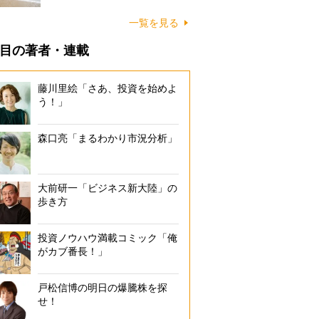
に…
一覧を見る
目の著者・連載
藤川里絵「さあ、投資を始めよ
う！」
森口亮「まるわかり市況分析」
大前研一「ビジネス新大陸」の
歩き方
投資ノウハウ満載コミック「俺
がカブ番長！」
戸松信博の明日の爆騰株を探
せ！