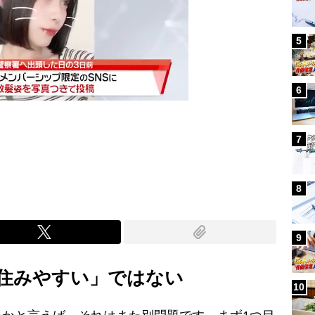
5
6
7
Mute
8
9
住みやすい」ではない
10