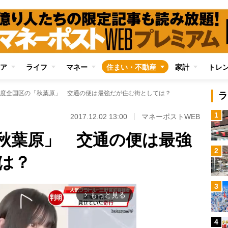
ア
ライフ
マネー
住まい・不動産
家計
トレ
度全国区の「秋葉原」 交通の便は最強だが住む街としては？
ラ
1
2017.12.02 13:00
マネーポストWEB
秋葉原」 交通の便は最強
2
は？
3
もっと見る
arrow_forward_ios
4