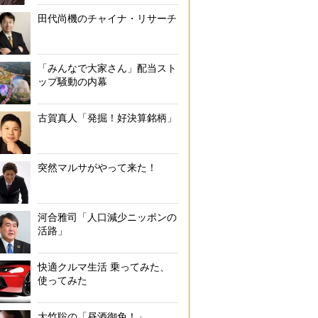
田代尚機のチャイナ・リサーチ
「みんなで大家さん」配当スト
ップ騒動の内幕
古賀真人「発掘！好決算銘柄」
突然マルサがやって来た！
河合雅司「人口減少ニッポンの
活路」
快適クルマ生活 乗ってみた、
使ってみた
大竹聡の「昼酒御免！」