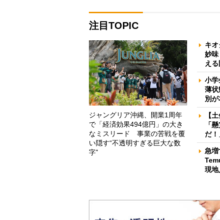
注目TOPIC
キオ
妙味
える
小学
薄状
別が
ジャングリア沖縄、開業1周年
【土
で「経済効果494億円」の大き
「懸
なミスリード 事業の苦戦を覆
だ！
い隠す“不透明すぎる巨大な数
急増
字”
Te
現地