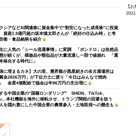
【お
202
クシアなどAI関連株に資金集中で“割安になった成長株”に投資
 資産1.5億円超の坂本慎太郎さんが「絶好の仕込み時」と考
防衛・食品銘柄を紹介
生に人気の「シール流通事情」に変調 「ボンドロ」は依然品
態が続くが、模倣品や類似品が大量流通し一部で値崩れ 「選
本格化する時代に」
俵に埋まるカネ】大の里、豊昇龍が黒星続きの名古屋場所は
賞金2826万円」が下位力士に渡り「今日はみんなで焼肉
」 金星4個配給で協会は年96万円の支出増に
する中国企業の“国籍ロンダリング” SHEIN、TikTok、
mu…本社機能を海外に移転させ、トランプ関税の回避を狙う
人を隠れ蓑にした中国企業の農業参入・土地取得への懸念も