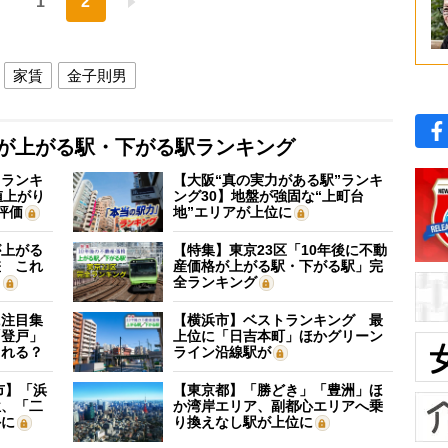
1
2
家賃
金子則男
格が上がる駅・下がる駅ランキング
”ランキ
【大阪“真の実力がある駅”ランキ
値上がり
ング30】地盤が強固な“上町台
評価
地”エリアが上位に
が上がる
【特集】東京23区「10年後に不動
差 これ
産価格が上がる駅・下がる駅」完
？
全ランキング
に注目集
【横浜市】ベストランキング 最
「登戸」
上位に「日吉本町」ほかグリーン
される？
ライン沿線駅が
市】「浜
【東京都】「勝どき」「豊洲」ほ
位、「二
か湾岸エリア、副都心エリアへ乗
外に
り換えなし駅が上位に