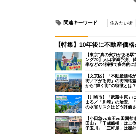
関連キーワード
住みたい街
【特集】10年後に不動産価
【東京“真の実力がある駅
ング70】人口増減予測、
率などの4指標で多角的に
【文京区】「不動産価格
街／下がる街」の街間格
から“輝く街”の特徴とは
【川崎市】「武蔵中原」
まる／「川崎」の治安、
の水害リスクはどう評価
【小田急vs京王vs田園都
田山」「千歳船橋」は上
子玉川」「三軒屋」は圏