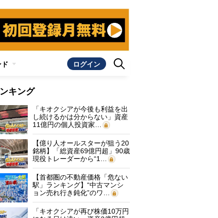
ンド
ログイン
ンキング
「キオクシアが今後も利益を出
し続けるかは分からない」資産
11億円の個人投資家…
【億り人オールスターが狙う20
銘柄】「総資産69億円超」90歳
現役トレーダーから“1…
【首都圏の不動産価格「危ない
駅」ランキング】“中古マンシ
ョン売れ行き鈍化”のワ…
「キオクシアが再び株価10万円