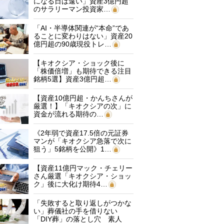
になる日は遠い」資産3億円超
のサラリーマン投資家…
「AI・半導体関連が“本命”であ
ることに変わりはない」資産20
億円超の90歳現役トレ…
【キオクシア・ショック後に
「株価倍増」も期待できる注目
銘柄5選】資産3億円超…
【資産10億円超・かんちさんが
厳選！】「キオクシアの次」に
資金が流れる期待の…
《2年弱で資産17.5倍の元証券
マンが「キオクシア急落で次に
狙う」5銘柄を公開》1…
【資産11億円マック・チェリー
さん厳選「キオクシア・ショッ
ク」後に大化け期待4…
「失敗すると取り返しがつかな
い」葬儀社の手を借りない
「DIY葬」の落とし穴 素人