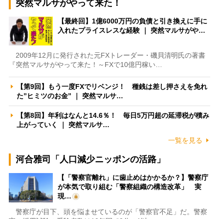
突然マルサがやって来た！
【最終回】1億6000万円の負債と引き換えに手に
入れたプライスレスな経験 ｜ 突然マルサがや…
2009年12月に発行された元FXトレーダー・磯貝清明氏の著書
『突然マルサがやって来た！～FXで10億円稼い…
【第9回】もう一度FXでリベンジ！ 種銭は差し押さえを免れ
た”ヒミツのお金” ｜ 突然マルサ…
【第8回】年利はなんと14.6％！ 毎日5万円超の延滞税が積み
上がっていく ｜ 突然マルサ…
一覧を見る
河合雅司「人口減少ニッポンの活路」
【「警察官離れ」に歯止めはかかるか？】警察庁
が本気で取り組む「警察組織の構造改革」 実
現…
警察庁が目下、頭を悩ませているのが「警察官不足」だ。警察