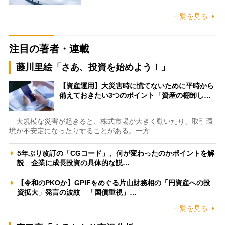
一覧を見る
注目の著者・連載
藤川里絵「さあ、投資を始めよう！」
【資産運用】大災害時に慌てないために平時から
備えておきたい3つのポイント「資産の棚卸し…
大規模な災害が起きると、株式市場が大きく動いたり、取引環
境が不安定になったりすることがある。一方…
5年ぶり改訂の「CGコード」、何が変わったのかポイントを解
説 企業に成長投資の具体的な説…
【令和のPKOか】GPIFをめぐる片山財務相の「円資産への投
資拡大」発言の波紋 「国債重視」…
一覧を見る