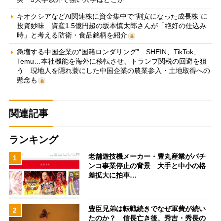
キオクシアなどAI関連株に資金集中で“割安になった成長株”に
投資妙味 資産1.5億円超の坂本慎太郎さんが「絶好の仕込み
時」と考える防衛・食品銘柄を紹介
急増する中国企業の“国籍ロンダリング” SHEIN、TikTok、
Temu…本社機能を海外に移転させ、トランプ関税の回避を狙
う 現地人を隠れ蓑にした中国企業の農業参入・土地取得への
懸念も
関連記事
ランキング
老舗遊技機メーカー・豊丸産業がパチ
1
ンコ事業停止の背景 大手と中小の格
差拡大に拍車…
豊臣兄弟は転戦続きでなぜ軍費が続い
2
たのか？ 信長亡き後、秀吉・秀長の