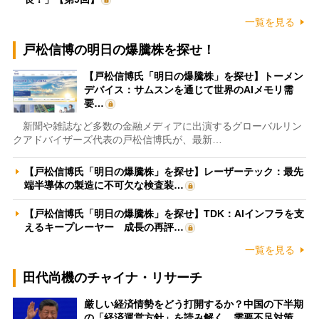
一覧を見る
戸松信博の明日の爆騰株を探せ！
【戸松信博氏「明日の爆騰株」を探せ】トーメン
デバイス：サムスンを通じて世界のAIメモリ需
要…
新聞や雑誌など多数の金融メディアに出演するグローバルリン
クアドバイザーズ代表の戸松信博氏が、最新…
【戸松信博氏「明日の爆騰株」を探せ】レーザーテック：最先
端半導体の製造に不可欠な検査装…
【戸松信博氏「明日の爆騰株」を探せ】TDK：AIインフラを支
えるキープレーヤー 成長の再評…
一覧を見る
田代尚機のチャイナ・リサーチ
厳しい経済情勢をどう打開するか？中国の下半期
の「経済運営方針」を読み解く 需要不足対策