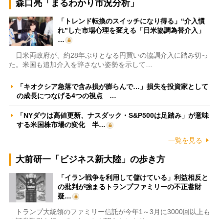
森口亮「まるわかり市況分析」
「トレンド転換のスイッチになり得る」“介入慣
れ”した市場心理を変える「日米協調為替介入」
…
日米両政府が、約28年ぶりとなる円買いの協調介入に踏み切っ
た。米国も追加介入を辞さない姿勢を示して…
「キオクシア急落で含み損が膨らんで…」損失を投資家として
の成長につなげる4つの視点 …
「NYダウは高値更新、ナスダック・S&P500は足踏み」が意味
する米国株市場の変化 半…
一覧を見る
大前研一「ビジネス新大陸」の歩き方
「イラン戦争を利用して儲けている」利益相反と
の批判が強まるトランプファミリーの不正蓄財
疑…
トランプ大統領のファミリー信託が今年1～3月に3000回以上も