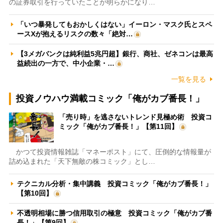
の証券取引を行っていたことが明らかになり…
「いつ暴発してもおかしくはない」イーロン・マスク氏とスペ
ースXが抱えるリスクの数々「絶対…
【3メガバンクは純利益5兆円超】銀行、商社、ゼネコンは最高
益続出の一方で、中小企業・…
一覧を見る
投資ノウハウ満載コミック「俺がカブ番長！」
「売り時」を逃さないトレンド見極め術 投資コ
ミック「俺がカブ番長！」【第11回】
かつて投資情報雑誌「マネーポスト」にて、圧倒的な情報量が
詰め込まれた「天下無敵の株コミック」とし…
テクニカル分析・集中講義 投資コミック「俺がカブ番長！」
【第10回】
不透明相場に勝つ信用取引の極意 投資コミック「俺がカブ番
長！」【第9回】