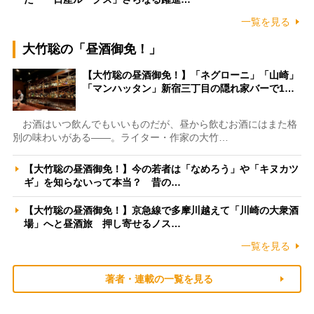
一覧を見る
大竹聡の「昼酒御免！」
【大竹聡の昼酒御免！】「ネグローニ」「山崎」
「マンハッタン」新宿三丁目の隠れ家バーで1…
お酒はいつ飲んでもいいものだが、昼から飲むお酒にはまた格
別の味わいがある――。ライター・作家の大竹…
【大竹聡の昼酒御免！】今の若者は「なめろう」や「キヌカツ
ギ」を知らないって本当？ 昔の…
【大竹聡の昼酒御免！】京急線で多摩川越えて「川崎の大衆酒
場」へと昼酒旅 押し寄せるノス…
一覧を見る
著者・連載の一覧を見る