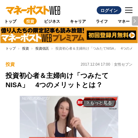
ログイン
トップ
投資
ビジネス
キャリア
ライフ
マネー
トップ
投資
投資信託
投資初心者＆主婦向け「つみたてNISA」 4つのメリ
投資
2017.12.04 17:00
女性セブン
投資初心者＆主婦向け「つみたて
NISA」 4つのメリットとは？
もっと見る
arrow_forward_ios