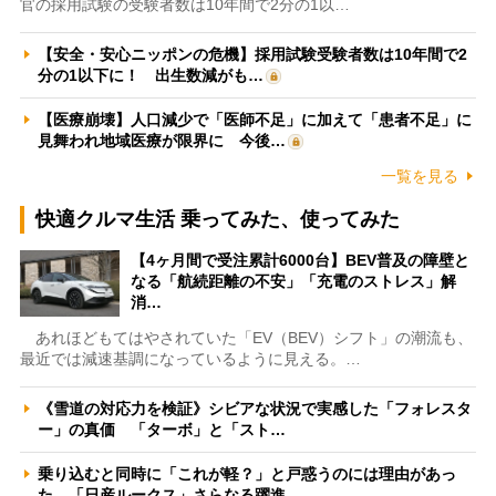
官の採用試験の受験者数は10年間で2分の1以…
【安全・安心ニッポンの危機】採用試験受験者数は10年間で2
分の1以下に！ 出生数減がも…
【医療崩壊】人口減少で「医師不足」に加えて「患者不足」に
見舞われ地域医療が限界に 今後…
一覧を見る
快適クルマ生活 乗ってみた、使ってみた
【4ヶ月間で受注累計6000台】BEV普及の障壁と
なる「航続距離の不安」「充電のストレス」解
消…
あれほどもてはやされていた「EV（BEV）シフト」の潮流も、
最近では減速基調になっているように見える。…
《雪道の対応力を検証》シビアな状況で実感した「フォレスタ
ー」の真価 「ターボ」と「スト…
乗り込むと同時に「これが軽？」と戸惑うのには理由があっ
た 「日産ルークス」さらなる躍進…