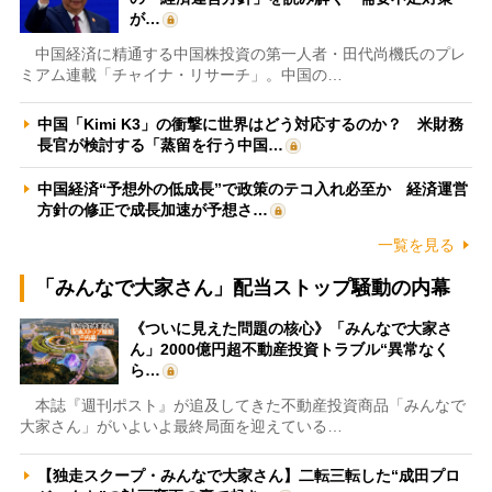
が…
中国経済に精通する中国株投資の第一人者・田代尚機氏のプレ
ミアム連載「チャイナ・リサーチ」。中国の…
中国「Kimi K3」の衝撃に世界はどう対応するのか？ 米財務
長官が検討する「蒸留を行う中国…
中国経済“予想外の低成長”で政策のテコ入れ必至か 経済運営
方針の修正で成長加速が予想さ…
一覧を見る
「みんなで大家さん」配当ストップ騒動の内幕
《ついに見えた問題の核心》「みんなで大家さ
ん」2000億円超不動産投資トラブル“異常なく
ら…
本誌『週刊ポスト』が追及してきた不動産投資商品「みんなで
大家さん」がいよいよ最終局面を迎えている…
【独走スクープ・みんなで大家さん】二転三転した“成田プロ