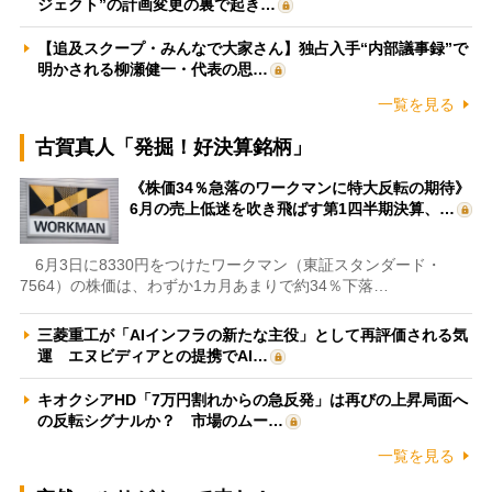
ジェクト”の計画変更の裏で起き…
【追及スクープ・みんなで大家さん】独占入手“内部議事録”で
明かされる柳瀬健一・代表の思…
一覧を見る
古賀真人「発掘！好決算銘柄」
《株価34％急落のワークマンに特大反転の期待》
6月の売上低迷を吹き飛ばす第1四半期決算、…
6月3日に8330円をつけたワークマン（東証スタンダード・
7564）の株価は、わずか1カ月あまりで約34％下落…
三菱重工が「AIインフラの新たな主役」として再評価される気
運 エヌビディアとの提携でAI…
キオクシアHD「7万円割れからの急反発」は再びの上昇局面へ
の反転シグナルか？ 市場のムー…
一覧を見る