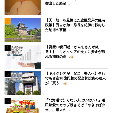
突出した経済…
【天下統一を見据えた豊臣兄弟の経済
3
政策】秀吉が弟・秀長を紀伊に転封し
た納得の事情…
【資産10億円超・かんちさんが厳
4
選！】「キオクシアの次」に資金が流
れる期待の高…
【キオクシアが「配当」導入へ】それ
5
でも資産10億円超の配当株投資の達人
が「買う…
「北海道で知らない人はいない！」道
6
民熱愛のカップ焼きそば「やきそば弁
当」、最大の…