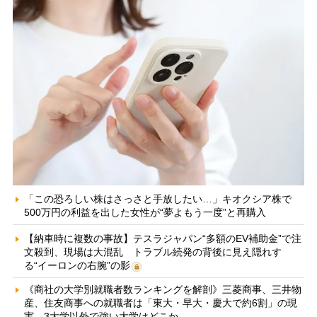
「この恐ろしい株はさっさと手放したい…」キオクシア株で
500万円の利益を出した女性が“夢よもう一度”と再購入
【納車時に複数の事故】テスラジャパン“多額のEV補助金”で注
文殺到、現場は大混乱 トラブル続発の背後に見え隠れす
る“イーロンの右腕”の影
《商社の大学別就職者数ランキングを解剖》三菱商事、三井物
産、住友商事への就職者は「東大・早大・慶大で約6割」の現
実 3大学以外で強い大学はどこか