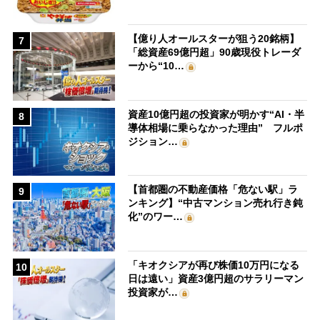
【億り人オールスターが狙う20銘柄】
7
「総資産69億円超」90歳現役トレーダ
ーから“10…
資産10億円超の投資家が明かす“AI・半
8
導体相場に乗らなかった理由” フルポ
ジション…
【首都圏の不動産価格「危ない駅」ラ
9
ンキング】“中古マンション売れ行き鈍
化”のワー…
「キオクシアが再び株価10万円になる
10
日は遠い」資産3億円超のサラリーマン
投資家が…