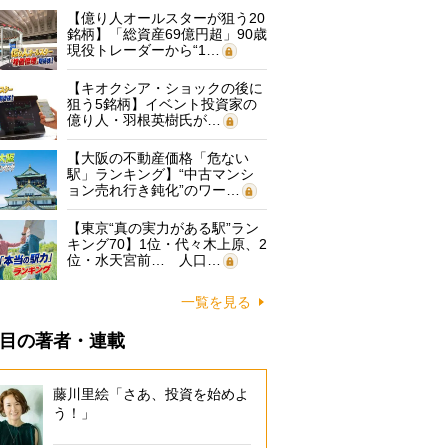
【億り人オールスターが狙う20
銘柄】「総資産69億円超」90歳
現役トレーダーから“1…
【キオクシア・ショックの後に
狙う5銘柄】イベント投資家の
億り人・羽根英樹氏が…
【大阪の不動産価格「危ない
駅」ランキング】“中古マンシ
ョン売れ行き鈍化”のワー…
【東京“真の実力がある駅”ラン
キング70】1位・代々木上原、2
位・水天宮前… 人口…
一覧を見る
目の著者・連載
藤川里絵「さあ、投資を始めよ
う！」