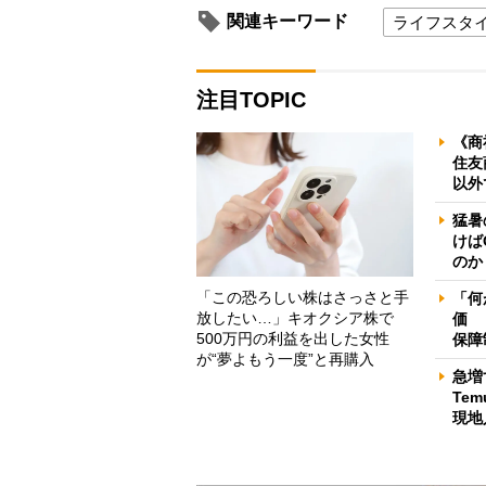
関連キーワード
ライフスタ
注目TOPIC
《商
住友
以外
猛暑
けば
のか
「この恐ろしい株はさっさと手
「何
放したい…」キオクシア株で
価 
500万円の利益を出した女性
保障
が“夢よもう一度”と再購入
急増
Te
現地