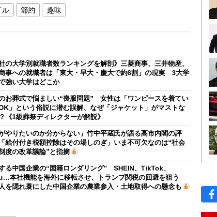
イル
節約
趣味
社の大学別就職者数ランキングを解剖》三菱商事、三井物産、
商事への就職者は「東大・早大・慶大で約6割」の現実 3大学
で強い大学はどこか
のお葬式で悩ましい“喪服問題” 女性は「ワンピースを着てい
OK」という俗説に潜む誤解、なぜ「ジャケット」がマストな
？《1級葬祭ディレクターが解説》
がやりたいのか分からない」竹中平蔵氏が語る高市内閣の評
「給付付き税額控除はその場しのぎ」いま不可欠なのは“社会
制度の改革議論”と指摘
する中国企業の“国籍ロンダリング” SHEIN、TikTok、
mu…本社機能を海外に移転させ、トランプ関税の回避を狙う
人を隠れ蓑にした中国企業の農業参入・土地取得への懸念も