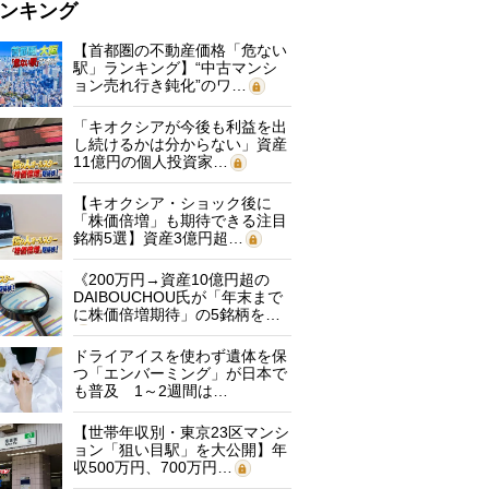
ンキング
【首都圏の不動産価格「危ない
駅」ランキング】“中古マンシ
ョン売れ行き鈍化”のワ…
「キオクシアが今後も利益を出
し続けるかは分からない」資産
11億円の個人投資家…
【キオクシア・ショック後に
「株価倍増」も期待できる注目
銘柄5選】資産3億円超…
《200万円→資産10億円超の
DAIBOUCHOU氏が「年末まで
に株価倍増期待」の5銘柄を…
ドライアイスを使わず遺体を保
つ「エンバーミング」が日本で
も普及 1～2週間は…
【世帯年収別・東京23区マンシ
ョン「狙い目駅」を大公開】年
収500万円、700万円…