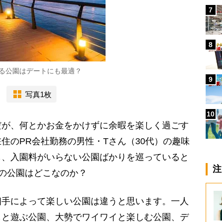
7
8
る公園はデートにも最適？
9
写真1枚
10
が、何とかお金をかけずに余暇を楽しく過ごす
住のPR会社勤務の男性・Tさん（30代）の趣味
も、入園料がいらない公園ばかりを巡っていると
注
の公園はどこなのか？
相手によって楽しい公園は違うと思います。一人
もと遊ぶ公園、大勢でワイワイと楽しむ公園、デ