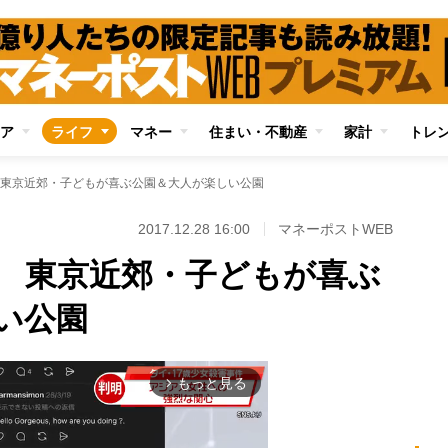
ア
ライフ
マネー
住まい・不動産
家計
トレ
東京近郊・子どもが喜ぶ公園＆大人が楽しい公園
2017.12.28 16:00
マネーポストWEB
 東京近郊・子どもが喜ぶ
い公園
もっと見る
arrow_forward_ios