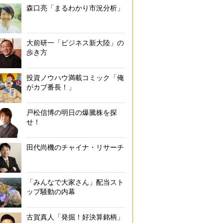
森口亮「まるわかり市況分析」
大前研一「ビジネス新大陸」の
歩き方
投資ノウハウ満載コミック「俺
がカブ番長！」
戸松信博の明日の爆騰株を探
せ！
田代尚機のチャイナ・リサーチ
「みんなで大家さん」配当スト
ップ騒動の内幕
古賀真人「発掘！好決算銘柄」