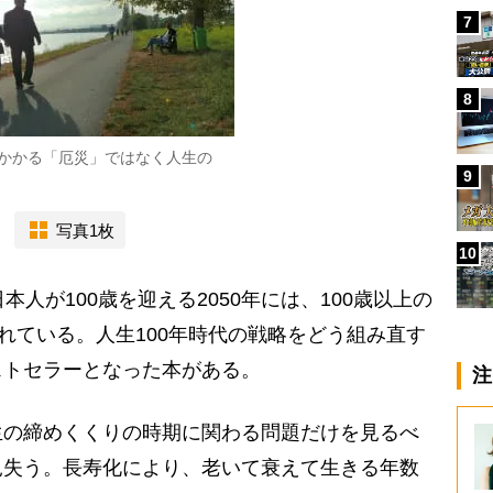
7
8
かかる「厄災」ではなく人生の
9
写真1枚
10
人が100歳を迎える2050年には、100歳以上の
されている。人生100年時代の戦略をどう組み直す
ストセラーとなった本がある。
注
生の締めくくりの時期に関わる問題だけを見るべ
見失う。長寿化により、老いて衰えて生きる年数