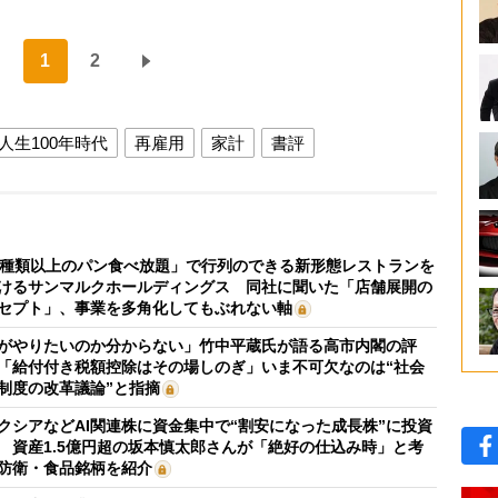
1
2
人生100年時代
再雇用
家計
書評
0種類以上のパン食べ放題」で行列のできる新形態レストランを
けるサンマルクホールディングス 同社に聞いた「店舗展開の
セプト」、事業を多角化してもぶれない軸
がやりたいのか分からない」竹中平蔵氏が語る高市内閣の評
「給付付き税額控除はその場しのぎ」いま不可欠なのは“社会
制度の改革議論”と指摘
クシアなどAI関連株に資金集中で“割安になった成長株”に投資
 資産1.5億円超の坂本慎太郎さんが「絶好の仕込み時」と考
防衛・食品銘柄を紹介