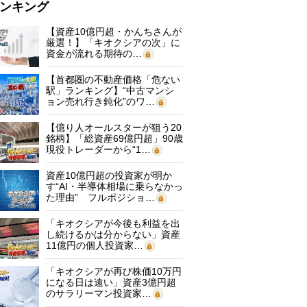
ンキング
【資産10億円超・かんちさんが
厳選！】「キオクシアの次」に
資金が流れる期待の…
【首都圏の不動産価格「危ない
駅」ランキング】“中古マンシ
ョン売れ行き鈍化”のワ…
【億り人オールスターが狙う20
銘柄】「総資産69億円超」90歳
現役トレーダーから“1…
資産10億円超の投資家が明か
す“AI・半導体相場に乗らなかっ
た理由” フルポジショ…
「キオクシアが今後も利益を出
し続けるかは分からない」資産
11億円の個人投資家…
「キオクシアが再び株価10万円
になる日は遠い」資産3億円超
のサラリーマン投資家…