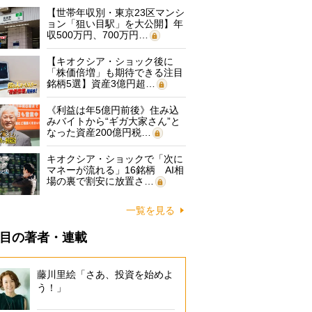
【世帯年収別・東京23区マンシ
ョン「狙い目駅」を大公開】年
収500万円、700万円…
【キオクシア・ショック後に
「株価倍増」も期待できる注目
銘柄5選】資産3億円超…
《利益は年5億円前後》住み込
みバイトから“ギガ大家さん”と
なった資産200億円税…
キオクシア・ショックで「次に
マネーが流れる」16銘柄 AI相
場の裏で割安に放置さ…
一覧を見る
目の著者・連載
藤川里絵「さあ、投資を始めよ
う！」