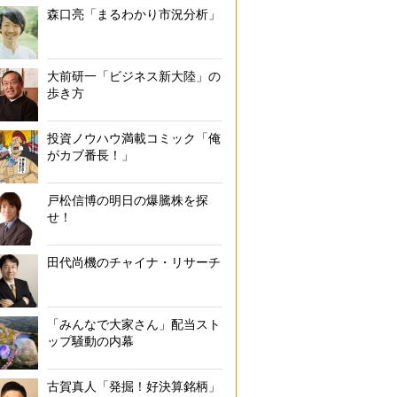
森口亮「まるわかり市況分析」
大前研一「ビジネス新大陸」の
歩き方
投資ノウハウ満載コミック「俺
がカブ番長！」
戸松信博の明日の爆騰株を探
せ！
田代尚機のチャイナ・リサーチ
「みんなで大家さん」配当スト
ップ騒動の内幕
古賀真人「発掘！好決算銘柄」