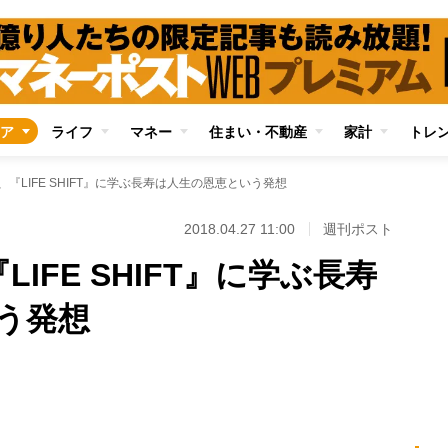
ア
ライフ
マネー
住まい・不動産
家計
トレ
、『LIFE SHIFT』に学ぶ長寿は人生の恩恵という発想
2018.04.27 11:00
週刊ポスト
LIFE SHIFT』に学ぶ長寿
う発想
Loaded
:
87.48%
/