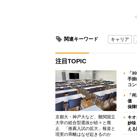
関連キーワード
キャリア
注目TOPIC
「3
手掛
コン
「何
価 
保障
京都大・神戸大など、難関国立
キオ
大学の総合型選抜が続々と廃
妙味
止 「推薦入試の拡大」報道と
える
現実の乖離はなぜ起きるのか