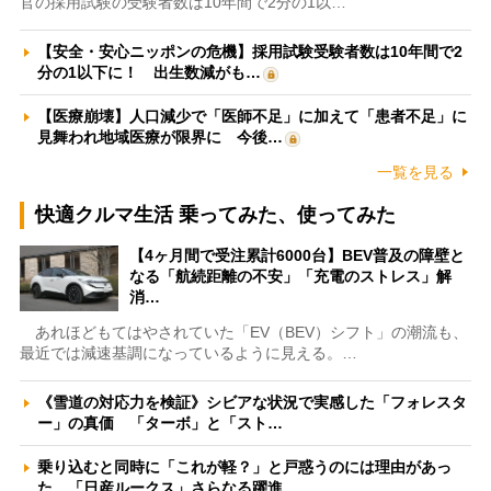
官の採用試験の受験者数は10年間で2分の1以…
【安全・安心ニッポンの危機】採用試験受験者数は10年間で2
分の1以下に！ 出生数減がも…
【医療崩壊】人口減少で「医師不足」に加えて「患者不足」に
見舞われ地域医療が限界に 今後…
一覧を見る
快適クルマ生活 乗ってみた、使ってみた
【4ヶ月間で受注累計6000台】BEV普及の障壁と
なる「航続距離の不安」「充電のストレス」解
消…
あれほどもてはやされていた「EV（BEV）シフト」の潮流も、
最近では減速基調になっているように見える。…
《雪道の対応力を検証》シビアな状況で実感した「フォレスタ
ー」の真価 「ターボ」と「スト…
乗り込むと同時に「これが軽？」と戸惑うのには理由があっ
た 「日産ルークス」さらなる躍進…