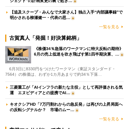
ジェクト”の計画変更の裏で起き…
【追及スクープ・みんなで大家さん】独占入手“内部議事録”で
明かされる柳瀬健一・代表の思…
一覧を見る
古賀真人「発掘！好決算銘柄」
《株価34％急落のワークマンに特大反転の期待》
6月の売上低迷を吹き飛ばす第1四半期決算、…
6月3日に8330円をつけたワークマン（東証スタンダード・
7564）の株価は、わずか1カ月あまりで約34％下落…
三菱重工が「AIインフラの新たな主役」として再評価される気
運 エヌビディアとの提携でAI…
キオクシアHD「7万円割れからの急反発」は再びの上昇局面へ
の反転シグナルか？ 市場のムー…
一覧を見る