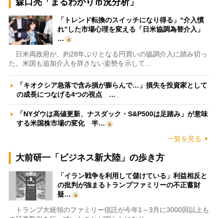
森口亮「まるわかり市況分析」
「トレンド転換のスイッチになり得る」“介入慣
れ”した市場心理を変える「日米協調為替介入」
…
日米両政府が、約28年ぶりとなる円買いの協調介入に踏み切っ
た。米国も追加介入を辞さない姿勢を示して…
「キオクシア急落で含み損が膨らんで…」損失を投資家として
の成長につなげる4つの視点 …
「NYダウは高値更新、ナスダック・S&P500は足踏み」が意味
する米国株市場の変化 半…
一覧を見る
大前研一「ビジネス新大陸」の歩き方
「イラン戦争を利用して儲けている」利益相反と
の批判が強まるトランプファミリーの不正蓄財
疑…
トランプ大統領のファミリー信託が今年1～3月に3000回以上も