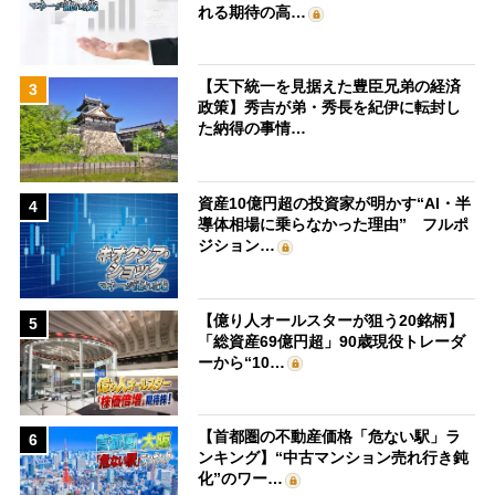
れる期待の高…
【天下統一を見据えた豊臣兄弟の経済
3
政策】秀吉が弟・秀長を紀伊に転封し
た納得の事情…
資産10億円超の投資家が明かす“AI・半
4
導体相場に乗らなかった理由” フルポ
ジション…
【億り人オールスターが狙う20銘柄】
5
「総資産69億円超」90歳現役トレーダ
ーから“10…
【首都圏の不動産価格「危ない駅」ラ
6
ンキング】“中古マンション売れ行き鈍
化”のワー…