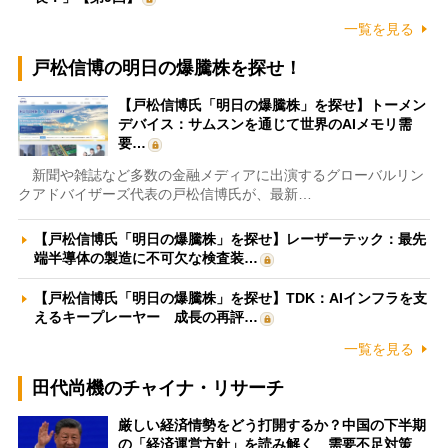
一覧を見る
戸松信博の明日の爆騰株を探せ！
【戸松信博氏「明日の爆騰株」を探せ】トーメン
デバイス：サムスンを通じて世界のAIメモリ需
要…
新聞や雑誌など多数の金融メディアに出演するグローバルリン
クアドバイザーズ代表の戸松信博氏が、最新…
【戸松信博氏「明日の爆騰株」を探せ】レーザーテック：最先
端半導体の製造に不可欠な検査装…
【戸松信博氏「明日の爆騰株」を探せ】TDK：AIインフラを支
えるキープレーヤー 成長の再評…
一覧を見る
田代尚機のチャイナ・リサーチ
厳しい経済情勢をどう打開するか？中国の下半期
の「経済運営方針」を読み解く 需要不足対策