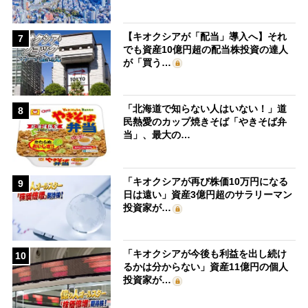
【キオクシアが「配当」導入へ】それ
7
でも資産10億円超の配当株投資の達人
が「買う…
「北海道で知らない人はいない！」道
8
民熱愛のカップ焼きそば「やきそば弁
当」、最大の…
「キオクシアが再び株価10万円になる
9
日は遠い」資産3億円超のサラリーマン
投資家が…
「キオクシアが今後も利益を出し続け
10
るかは分からない」資産11億円の個人
投資家が…