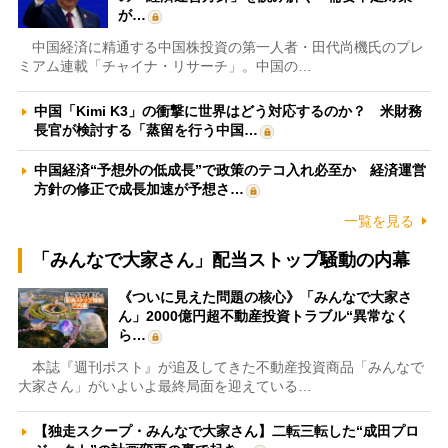
が…
中国経済に精通する中国株投資の第一人者・田代尚機氏のプレ
ミアム連載「チャイナ・リサーチ」。中国の…
中国「Kimi K3」の衝撃に世界はどう対応するのか？ 米財務
長官が検討する「蒸留を行う中国…
中国経済“予想外の低成長”で政策のテコ入れ必至か 経済運営
方針の修正で成長加速が予想さ…
一覧を見る
「みんなで大家さん」配当ストップ騒動の内幕
《ついに見えた問題の核心》「みんなで大家さ
ん」2000億円超不動産投資トラブル“異常なく
ら…
本誌『週刊ポスト』が追及してきた不動産投資商品「みんなで
大家さん」がいよいよ最終局面を迎えている…
【独走スクープ・みんなで大家さん】二転三転した“成田プロ