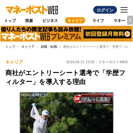
ログイン
トップ
投資
ビジネス
キャリア
ライフ
マネー
トップ
キャリア
就職・転職
商社がエントリーシート選考で「学歴フィルタ
キャリア
2018.06.21 15:00
マネーポストWEB
商社がエントリーシート選考で「学歴フ
ィルター」を導入する理由
もっと見る
arrow_forward_ios