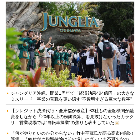
ジャングリア沖縄、開業1周年で「経済効果494億円」の大きな
ミスリード 事業の苦戦を覆い隠す“不透明すぎる巨大な数字”
【クレジット決済代行・全東信が破産】63社もの金融機関が融
資をしながら「20年以上の粉飾決算」を見抜けなかったカラク
リ 営業現場では“自転車操業”の焦りも表出していた
「何がやりたいのか分からない」竹中平蔵氏が語る高市内閣の
評価 「給付付き税額控除はその場しのぎ」いま不可欠なの