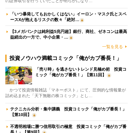
の証券取引を行っていたことが明らかになり…
「いつ暴発してもおかしくはない」イーロン・マスク氏とスペ
ースXが抱えるリスクの数々「絶対…
【3メガバンクは純利益5兆円超】銀行、商社、ゼネコンは最高
益続出の一方で、中小企業・…
一覧を見る
投資ノウハウ満載コミック「俺がカブ番長！」
「売り時」を逃さないトレンド見極め術 投資コ
ミック「俺がカブ番長！」【第11回】
かつて投資情報雑誌「マネーポスト」にて、圧倒的な情報量が
詰め込まれた「天下無敵の株コミック」とし…
テクニカル分析・集中講義 投資コミック「俺がカブ番長！」
【第10回】
不透明相場に勝つ信用取引の極意 投資コミック「俺がカブ番
長！」【第9回】