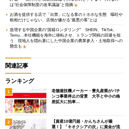
は“社会保障制度の改革議論”と指摘
お酒を提供する店で「出禁」になる客のトホホな生態 嘔吐や
粗相だけじゃない、店側が嫌がる“最悪の客”とは
急増する中国企業の“国籍ロンダリング” SHEIN、TikTok、
Temu…本社機能を海外に移転させ、トランプ関税の回避を狙
う 現地人を隠れ蓑にした中国企業の農業参入・土地取得への
懸念も
関連記事
ランキング
老舗遊技機メーカー・豊丸産業がパチ
1
ンコ事業停止の背景 大手と中小の格
差拡大に拍車…
【資産10億円超・かんちさんが厳
2
選！】「キオクシアの次」に資金が流