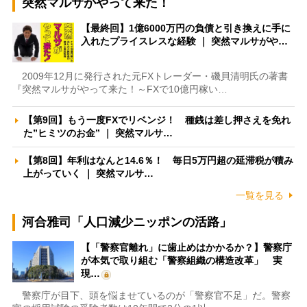
突然マルサがやって来た！
【最終回】1億6000万円の負債と引き換えに手に
入れたプライスレスな経験 ｜ 突然マルサがや…
2009年12月に発行された元FXトレーダー・磯貝清明氏の著書
『突然マルサがやって来た！～FXで10億円稼い…
【第9回】もう一度FXでリベンジ！ 種銭は差し押さえを免れ
た”ヒミツのお金” ｜ 突然マルサ…
【第8回】年利はなんと14.6％！ 毎日5万円超の延滞税が積み
上がっていく ｜ 突然マルサ…
一覧を見る
河合雅司「人口減少ニッポンの活路」
【「警察官離れ」に歯止めはかかるか？】警察庁
が本気で取り組む「警察組織の構造改革」 実
現…
警察庁が目下、頭を悩ませているのが「警察官不足」だ。警察