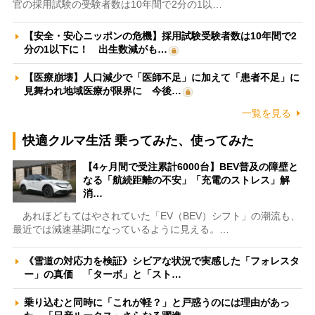
官の採用試験の受験者数は10年間で2分の1以…
【安全・安心ニッポンの危機】採用試験受験者数は10年間で2
分の1以下に！ 出生数減がも…
【医療崩壊】人口減少で「医師不足」に加えて「患者不足」に
見舞われ地域医療が限界に 今後…
一覧を見る
快適クルマ生活 乗ってみた、使ってみた
【4ヶ月間で受注累計6000台】BEV普及の障壁と
なる「航続距離の不安」「充電のストレス」解
消…
あれほどもてはやされていた「EV（BEV）シフト」の潮流も、
最近では減速基調になっているように見える。…
《雪道の対応力を検証》シビアな状況で実感した「フォレスタ
ー」の真価 「ターボ」と「スト…
乗り込むと同時に「これが軽？」と戸惑うのには理由があっ