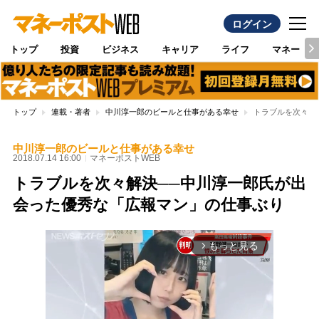
ログイン
トップ
投資
ビジネス
キャリア
ライフ
マネー
トップ
連載・著者
中川淳一郎のビールと仕事がある幸せ
トラブルを次々解
中川淳一郎のビールと仕事がある幸せ
2018.07.14 16:00
マネーポストWEB
トラブルを次々解決──中川淳一郎氏が出
会った優秀な「広報マン」の仕事ぶり
もっと見る
arrow_forward_ios