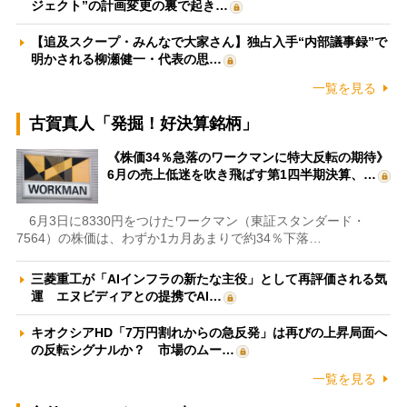
ジェクト”の計画変更の裏で起き…
【追及スクープ・みんなで大家さん】独占入手“内部議事録”で
明かされる柳瀬健一・代表の思…
一覧を見る
古賀真人「発掘！好決算銘柄」
《株価34％急落のワークマンに特大反転の期待》
6月の売上低迷を吹き飛ばす第1四半期決算、…
6月3日に8330円をつけたワークマン（東証スタンダード・
7564）の株価は、わずか1カ月あまりで約34％下落…
三菱重工が「AIインフラの新たな主役」として再評価される気
運 エヌビディアとの提携でAI…
キオクシアHD「7万円割れからの急反発」は再びの上昇局面へ
の反転シグナルか？ 市場のムー…
一覧を見る