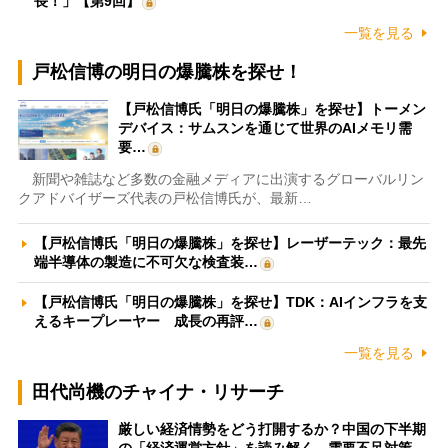
長！」【第9回】
一覧を見る
戸松信博の明日の爆騰株を探せ！
【戸松信博氏「明日の爆騰株」を探せ】トーメン
デバイス：サムスンを通じて世界のAIメモリ需
要…
新聞や雑誌など多数の金融メディアに出演するグローバルリン
クアドバイザーズ代表の戸松信博氏が、最新…
【戸松信博氏「明日の爆騰株」を探せ】レーザーテック：最先
端半導体の製造に不可欠な検査装…
【戸松信博氏「明日の爆騰株」を探せ】TDK：AIインフラを支
えるキープレーヤー 成長の再評…
一覧を見る
田代尚機のチャイナ・リサーチ
厳しい経済情勢をどう打開するか？中国の下半期