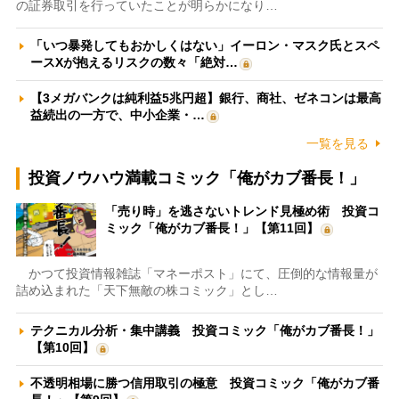
の証券取引を行っていたことが明らかになり…
「いつ暴発してもおかしくはない」イーロン・マスク氏とスペ
ースXが抱えるリスクの数々「絶対…
【3メガバンクは純利益5兆円超】銀行、商社、ゼネコンは最高
益続出の一方で、中小企業・…
一覧を見る
投資ノウハウ満載コミック「俺がカブ番長！」
「売り時」を逃さないトレンド見極め術 投資コ
ミック「俺がカブ番長！」【第11回】
かつて投資情報雑誌「マネーポスト」にて、圧倒的な情報量が
詰め込まれた「天下無敵の株コミック」とし…
テクニカル分析・集中講義 投資コミック「俺がカブ番長！」
【第10回】
不透明相場に勝つ信用取引の極意 投資コミック「俺がカブ番