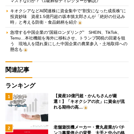
マストなのか？《1級葬祭ディレクターが解説》
キオクシアなどAI関連株に資金集中で“割安になった成長株”に
投資妙味 資産1.5億円超の坂本慎太郎さんが「絶好の仕込み
時」と考える防衛・食品銘柄を紹介
急増する中国企業の“国籍ロンダリング” SHEIN、TikTok、
Temu…本社機能を海外に移転させ、トランプ関税の回避を狙
う 現地人を隠れ蓑にした中国企業の農業参入・土地取得への
懸念も
関連記事
ランキング
【資産10億円超・かんちさんが厳
1
選！】「キオクシアの次」に資金が流
れる期待の高…
老舗遊技機メーカー・豊丸産業がパチ
2
ンコ事業停止の背景 大手と中小の格