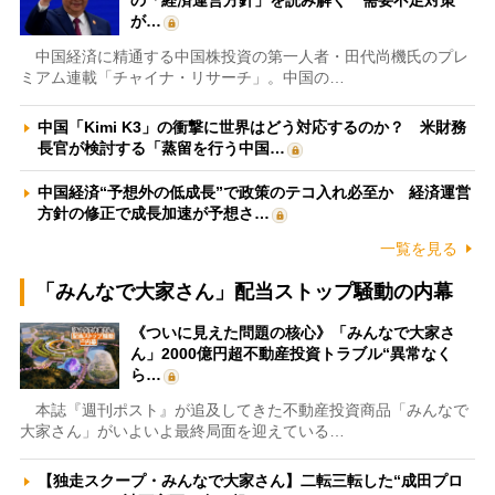
の「経済運営方針」を読み解く 需要不足対策
が…
中国経済に精通する中国株投資の第一人者・田代尚機氏のプレ
ミアム連載「チャイナ・リサーチ」。中国の…
中国「Kimi K3」の衝撃に世界はどう対応するのか？ 米財務
長官が検討する「蒸留を行う中国…
中国経済“予想外の低成長”で政策のテコ入れ必至か 経済運営
方針の修正で成長加速が予想さ…
一覧を見る
「みんなで大家さん」配当ストップ騒動の内幕
《ついに見えた問題の核心》「みんなで大家さ
ん」2000億円超不動産投資トラブル“異常なく
ら…
本誌『週刊ポスト』が追及してきた不動産投資商品「みんなで
大家さん」がいよいよ最終局面を迎えている…
【独走スクープ・みんなで大家さん】二転三転した“成田プロ