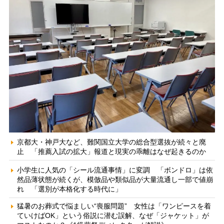
京都大・神戸大など、難関国立大学の総合型選抜が続々と廃
止 「推薦入試の拡大」報道と現実の乖離はなぜ起きるのか
小学生に人気の「シール流通事情」に変調 「ボンドロ」は依
然品薄状態が続くが、模倣品や類似品が大量流通し一部で値崩
れ 「選別が本格化する時代に」
猛暑のお葬式で悩ましい“喪服問題” 女性は「ワンピースを着
ていけばOK」という俗説に潜む誤解、なぜ「ジャケット」が