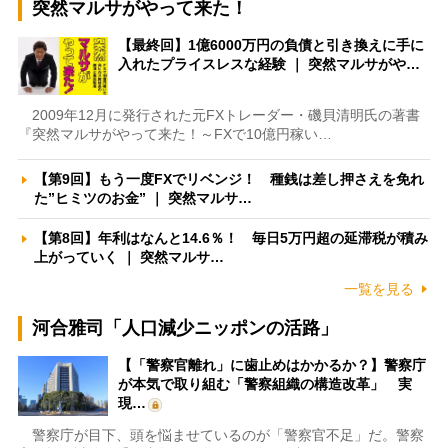
突然マルサがやって来た！
【最終回】1億6000万円の負債と引き換えに手に
入れたプライスレスな経験 ｜ 突然マルサがや…
2009年12月に発行された元FXトレーダー・磯貝清明氏の著書
『突然マルサがやって来た！～FXで10億円稼い…
【第9回】もう一度FXでリベンジ！ 種銭は差し押さえを免れ
た”ヒミツのお金” ｜ 突然マルサ…
【第8回】年利はなんと14.6％！ 毎日5万円超の延滞税が積み
上がっていく ｜ 突然マルサ…
一覧を見る
河合雅司「人口減少ニッポンの活路」
【「警察官離れ」に歯止めはかかるか？】警察庁
が本気で取り組む「警察組織の構造改革」 実
現…
警察庁が目下、頭を悩ませているのが「警察官不足」だ。警察