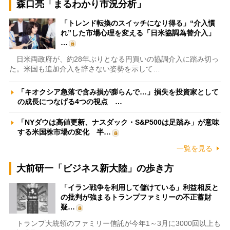
森口亮「まるわかり市況分析」
「トレンド転換のスイッチになり得る」“介入慣
れ”した市場心理を変える「日米協調為替介入」
…
日米両政府が、約28年ぶりとなる円買いの協調介入に踏み切っ
た。米国も追加介入を辞さない姿勢を示して…
「キオクシア急落で含み損が膨らんで…」損失を投資家として
の成長につなげる4つの視点 …
「NYダウは高値更新、ナスダック・S&P500は足踏み」が意味
する米国株市場の変化 半…
一覧を見る
大前研一「ビジネス新大陸」の歩き方
「イラン戦争を利用して儲けている」利益相反と
の批判が強まるトランプファミリーの不正蓄財
疑…
トランプ大統領のファミリー信託が今年1～3月に3000回以上も