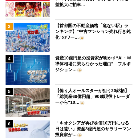
差拡大に拍車…
【首都圏の不動産価格「危ない駅」ラ
3
ンキング】“中古マンション売れ行き鈍
化”のワー…
資産10億円超の投資家が明かす“AI・半
4
導体相場に乗らなかった理由” フルポ
ジション…
【億り人オールスターが狙う20銘柄】
5
「総資産69億円超」90歳現役トレーダ
ーから“10…
「キオクシアが再び株価10万円になる
6
日は遠い」資産3億円超のサラリーマン
投資家が…