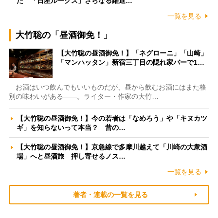
た 「日産ルークス」さらなる躍進…
一覧を見る
大竹聡の「昼酒御免！」
【大竹聡の昼酒御免！】「ネグローニ」「山崎」
「マンハッタン」新宿三丁目の隠れ家バーで1…
お酒はいつ飲んでもいいものだが、昼から飲むお酒にはまた格
別の味わいがある――。ライター・作家の大竹…
【大竹聡の昼酒御免！】今の若者は「なめろう」や「キヌカツ
ギ」を知らないって本当？ 昔の…
【大竹聡の昼酒御免！】京急線で多摩川越えて「川崎の大衆酒
場」へと昼酒旅 押し寄せるノス…
一覧を見る
著者・連載の一覧を見る