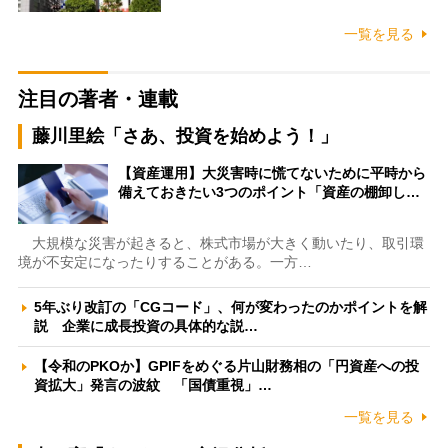
一覧を見る
注目の著者・連載
藤川里絵「さあ、投資を始めよう！」
【資産運用】大災害時に慌てないために平時から
備えておきたい3つのポイント「資産の棚卸し…
大規模な災害が起きると、株式市場が大きく動いたり、取引環
境が不安定になったりすることがある。一方…
5年ぶり改訂の「CGコード」、何が変わったのかポイントを解
説 企業に成長投資の具体的な説…
【令和のPKOか】GPIFをめぐる片山財務相の「円資産への投
資拡大」発言の波紋 「国債重視」…
一覧を見る