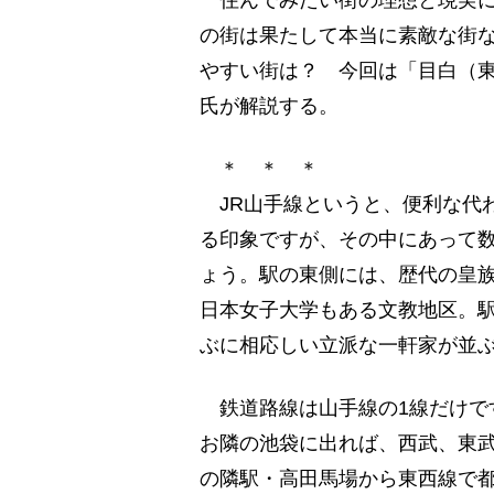
住んでみたい街の理想と現実に
の街は果たして本当に素敵な街
やすい街は？ 今回は「目白（
氏が解説する。
＊ ＊ ＊
JR山手線というと、便利な代
る印象ですが、その中にあって
ょう。駅の東側には、歴代の皇
日本女子大学もある文教地区。駅
ぶに相応しい立派な一軒家が並
鉄道路線は山手線の1線だけで
お隣の池袋に出れば、西武、東
の隣駅・高田馬場から東西線で