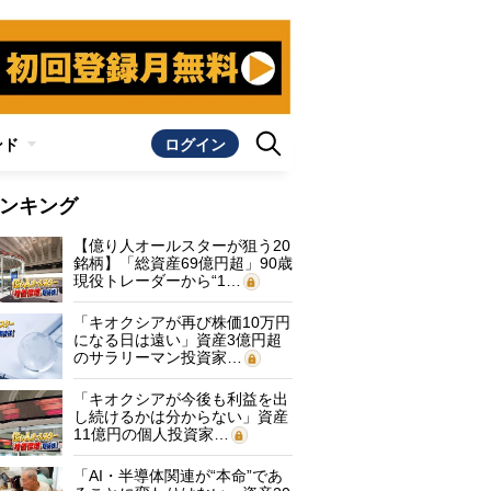
ンド
ログイン
ンキング
【億り人オールスターが狙う20
銘柄】「総資産69億円超」90歳
現役トレーダーから“1…
「キオクシアが再び株価10万円
になる日は遠い」資産3億円超
のサラリーマン投資家…
「キオクシアが今後も利益を出
し続けるかは分からない」資産
11億円の個人投資家…
「AI・半導体関連が“本命”であ