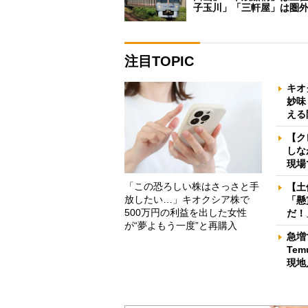
子玉川」「三軒屋」は圏
注目TOPIC
キオ
妙味
える
【ク
しな
現場
「この恐ろしい株はさっさと手
【土
放したい…」キオクシア株で
「懸
500万円の利益を出した女性
だ！
が“夢よもう一度”と再購入
急増
Te
現地