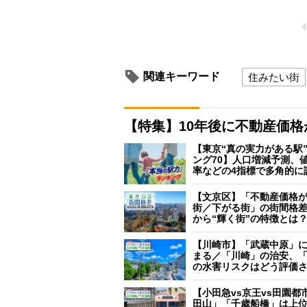
関連キーワード
住みたい街
【特集】10年後に不動産価
【東京“真の実力がある駅
ング70】人口増減予測、
率などの4指標で多角的に
【文京区】「不動産価格
街／下がる街」の街間格
から“輝く街”の特徴とは
【川崎市】「武蔵中原」
まる／「川崎」の治安、
の水害リスクはどう評価
【小田急vs京王vs田園都
田山」「千歳船橋」は上