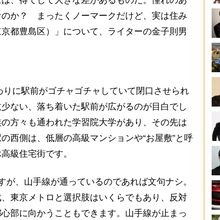
は、得てして大きな差があるものだ。憧れのあ
なのか？ まったくノーマークだけど、実は住み
東京都豊島区）」について、ライターの金子則男
わりに駅前がゴチャゴチャしていて閉口させられ
数少ない、落ち着いた駅前が広がるのが目白でし
族の方々も通われた学習院大学があり、その先は
の西側は、低層の高級マンションや“お屋敷”と呼
ぶ高級住宅街です。
すが、山手線が通っているのであれば文句ナシ。
武、東京メトロと選択肢はいくらでもあり、反対
都心部に向かうこともできます。山手線が止まっ