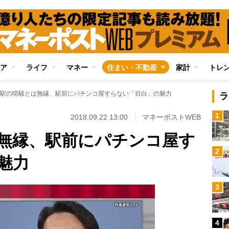
ア
ライフ
マネー
住まい・不動産
家計
トレ
駅の喧騒とは無縁、駅前にパチンコ屋すらない「目白」の魅力
ラ
1
2018.09.22 13:00
マネーポストWEB
無縁、駅前にパチンコ屋す
2
魅力
3
4