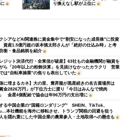
外に
り換えなし駅が上位に
クシアなどAI関連株に資金集中で“割安になった成長株”に投資
 資産1.5億円超の坂本慎太郎さんが「絶好の仕込み時」と考
防衛・食品銘柄を紹介
レジット決済代行・全東信が破産】63社もの金融機関が融資を
がら「20年以上の粉飾決算」を見抜けなかったカラクリ 営業
では“自転車操業”の焦りも表出していた
俵に埋まるカネ】大の里、豊昇龍が黒星続きの名古屋場所は
賞金2826万円」が下位力士に渡り「今日はみんなで焼肉
」 金星4個配給で協会は年96万円の支出増に
する中国企業の“国籍ロンダリング” SHEIN、TikTok、
mu…本社機能を海外に移転させ、トランプ関税の回避を狙う
人を隠れ蓑にした中国企業の農業参入・土地取得への懸念も