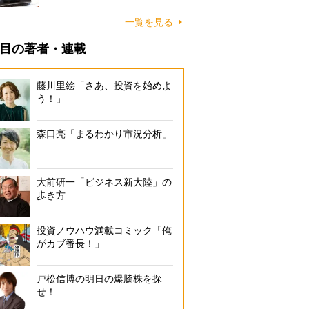
一覧を見る
目の著者・連載
藤川里絵「さあ、投資を始めよ
う！」
森口亮「まるわかり市況分析」
大前研一「ビジネス新大陸」の
歩き方
投資ノウハウ満載コミック「俺
がカブ番長！」
戸松信博の明日の爆騰株を探
せ！