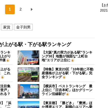
【お
1
2
202
家賃
金子則男
格が上がる駅・下がる駅ランキング
”ランキ
【大阪“真の実力がある駅”ランキ
値上がり
ング30】地盤が強固な“上町台
評価
地”エリアが上位に
が上がる
【特集】東京23区「10年後に不動
差 これ
産価格が上がる駅・下がる駅」完
？
全ランキング
に注目集
【横浜市】ベストランキング 最
「登戸」
上位に「日吉本町」ほかグリーン
される？
ライン沿線駅が
市】「浜
【東京都】「勝どき」「豊洲」ほ
位、「二
か湾岸エリア、副都心エリアへ乗