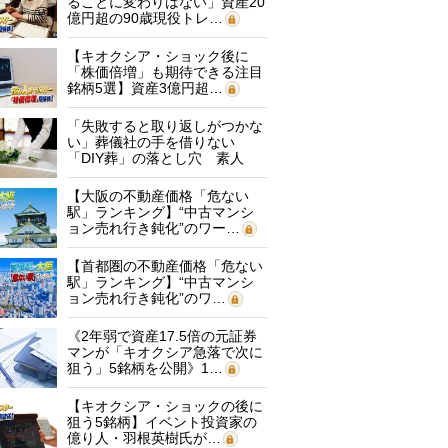
ることに変わりはない」資産20
億円超の90歳現役トレ…
【キオクシア・ショック後に
「株価倍増」も期待できる注目
銘柄5選】資産3億円超…
「失敗すると取り返しがつかな
い」葬儀社の手を借りない
「DIY葬」の落とし穴 素人
に…
【大阪の不動産価格「危ない
駅」ランキング】“中古マンシ
ョン売れ行き鈍化”のワー…
【首都圏の不動産価格「危ない
駅」ランキング】“中古マンシ
ョン売れ行き鈍化”のワ…
《2年弱で資産17.5倍の元証券
マンが「キオクシア急落で次に
狙う」5銘柄を公開》1…
【キオクシア・ショックの後に
狙う5銘柄】イベント投資家の
億り人・羽根英樹氏が…