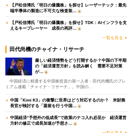
【戸松信博氏「明日の爆騰株」を探せ】レーザーテック：最先
端半導体の製造に不可欠な検査装…
【戸松信博氏「明日の爆騰株」を探せ】TDK：AIインフラを支
えるキープレーヤー 成長の再評…
一覧を見る
田代尚機のチャイナ・リサーチ
厳しい経済情勢をどう打開するか？中国の下半期
の「経済運営方針」を読み解く 需要不足対策
が…
中国経済に精通する中国株投資の第一人者・田代尚機氏のプレ
ミアム連載「チャイナ・リサーチ」。中国の…
中国「Kimi K3」の衝撃に世界はどう対応するのか？ 米財務
長官が検討する「蒸留を行う中国…
中国経済“予想外の低成長”で政策のテコ入れ必至か 経済運営
方針の修正で成長加速が予想さ…
一覧を見る