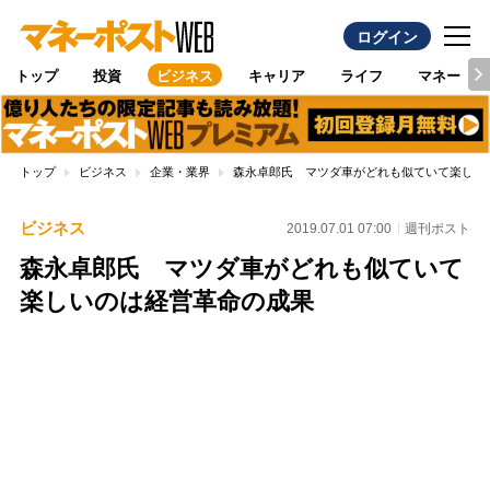
ログイン
トップ
投資
ビジネス
キャリア
ライフ
マネー
トップ
ビジネス
企業・業界
森永卓郎氏 マツダ車がどれも似ていて楽しい
ビジネス
2019.07.01 07:00
週刊ポスト
森永卓郎氏 マツダ車がどれも似ていて
楽しいのは経営革命の成果
Loaded
:
100.00%
/
Unmute