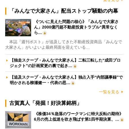
「みんなで大家さん」配当ストップ騒動の内幕
《ついに見えた問題の核心》「みんなで大家さ
ん」2000億円超不動産投資トラブル“異常なく
ら…
本誌『週刊ポスト』が追及してきた不動産投資商品「みんなで
大家さん」がいよいよ最終局面を迎えている…
【独走スクープ・みんなで大家さん】二転三転した“成田プロ
ジェクト”の計画変更の裏で起き…
【追及スクープ・みんなで大家さん】独占入手“内部議事録”で
明かされる柳瀬健一・代表の思…
一覧を見る
古賀真人「発掘！好決算銘柄」
《株価34％急落のワークマンに特大反転の期待》
6月の売上低迷を吹き飛ばす第1四半期決算、…