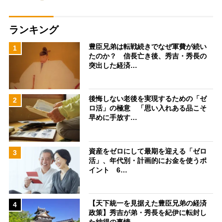
ランキング
豊臣兄弟は転戦続きでなぜ軍費が続い
1
たのか？ 信長亡き後、秀吉・秀長の
突出した経済…
後悔しない老後を実現するための「ゼ
2
ロ活」の極意 「思い入れある品こそ
早めに手放す…
資産をゼロにして最期を迎える「ゼロ
3
活」、年代別・計画的にお金を使うポ
イント 6…
【天下統一を見据えた豊臣兄弟の経済
4
政策】秀吉が弟・秀長を紀伊に転封し