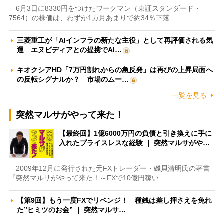
6月3日に8330円をつけたワークマン（東証スタンダード・
7564）の株価は、わずか1カ月あまりで約34％下落…
三菱重工が「AIインフラの新たな主役」として再評価される気
運 エヌビディアとの提携でAI…
キオクシアHD「7万円割れからの急反発」は再びの上昇局面へ
の反転シグナルか？ 市場のムー…
一覧を見る
突然マルサがやって来た！
【最終回】1億6000万円の負債と引き換えに手に
入れたプライスレスな経験 ｜ 突然マルサがや…
2009年12月に発行された元FXトレーダー・磯貝清明氏の著書
『突然マルサがやって来た！～FXで10億円稼い…
【第9回】もう一度FXでリベンジ！ 種銭は差し押さえを免れ
た”ヒミツのお金” ｜ 突然マルサ…