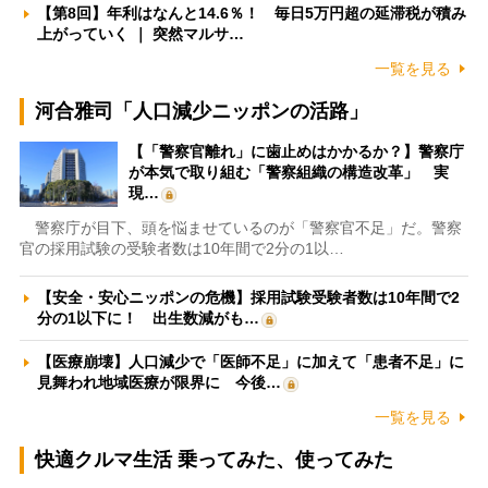
【第8回】年利はなんと14.6％！ 毎日5万円超の延滞税が積み
上がっていく ｜ 突然マルサ…
一覧を見る
河合雅司「人口減少ニッポンの活路」
【「警察官離れ」に歯止めはかかるか？】警察庁
が本気で取り組む「警察組織の構造改革」 実
現…
警察庁が目下、頭を悩ませているのが「警察官不足」だ。警察
官の採用試験の受験者数は10年間で2分の1以…
【安全・安心ニッポンの危機】採用試験受験者数は10年間で2
分の1以下に！ 出生数減がも…
【医療崩壊】人口減少で「医師不足」に加えて「患者不足」に
見舞われ地域医療が限界に 今後…
一覧を見る
快適クルマ生活 乗ってみた、使ってみた