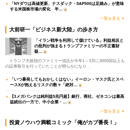
「NYダウは高値更新、ナスダック・S&P500は足踏み」が意味
する米国株市場の変化 半…
一覧を見る
大前研一「ビジネス新大陸」の歩き方
「イラン戦争を利用して儲けている」利益相反と
の批判が強まるトランプファミリーの不正蓄財
疑…
トランプ大統領のファミリー信託が今年1～3月に3000回以上も
の証券取引を行っていたことが明らかになり…
「いつ暴発してもおかしくはない」イーロン・マスク氏とスペ
ースXが抱えるリスクの数々「絶対…
【3メガバンクは純利益5兆円超】銀行、商社、ゼネコンは最高
益続出の一方で、中小企業・…
一覧を見る
投資ノウハウ満載コミック「俺がカブ番長！」