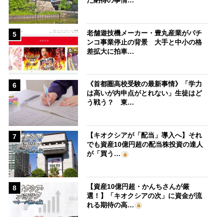
た納得の事情…
老舗遊技機メーカー・豊丸産業がパチ
5
ンコ事業停止の背景 大手と中小の格
差拡大に拍車…
《首都圏高校受験の最新事情》「学力
6
は高いが内申点がとれない」生徒はど
う戦う？ 東…
【キオクシアが「配当」導入へ】それ
7
でも資産10億円超の配当株投資の達人
が「買う…
【資産10億円超・かんちさんが厳
8
選！】「キオクシアの次」に資金が流
れる期待の高…