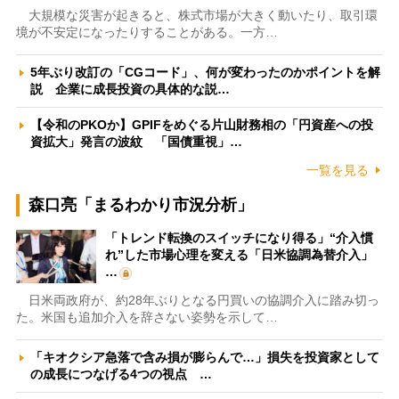
大規模な災害が起きると、株式市場が大きく動いたり、取引環
境が不安定になったりすることがある。一方…
5年ぶり改訂の「CGコード」、何が変わったのかポイントを解
説 企業に成長投資の具体的な説…
【令和のPKOか】GPIFをめぐる片山財務相の「円資産への投
資拡大」発言の波紋 「国債重視」…
一覧を見る
森口亮「まるわかり市況分析」
「トレンド転換のスイッチになり得る」“介入慣
れ”した市場心理を変える「日米協調為替介入」
…
日米両政府が、約28年ぶりとなる円買いの協調介入に踏み切っ
た。米国も追加介入を辞さない姿勢を示して…
「キオクシア急落で含み損が膨らんで…」損失を投資家として
の成長につなげる4つの視点 …