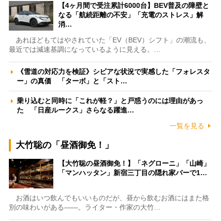
【4ヶ月間で受注累計6000台】BEV普及の障壁と
なる「航続距離の不安」「充電のストレス」解
消…
あれほどもてはやされていた「EV（BEV）シフト」の潮流も、
最近では減速基調になっているように見える。…
《雪道の対応力を検証》シビアな状況で実感した「フォレスタ
ー」の真価 「ターボ」と「スト…
乗り込むと同時に「これが軽？」と戸惑うのには理由があっ
た 「日産ルークス」さらなる躍進…
一覧を見る
大竹聡の「昼酒御免！」
【大竹聡の昼酒御免！】「ネグローニ」「山崎」
「マンハッタン」新宿三丁目の隠れ家バーで1…
お酒はいつ飲んでもいいものだが、昼から飲むお酒にはまた格
別の味わいがある――。ライター・作家の大竹…