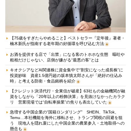
【75歳をすぎたらやめること】ベストセラー『定年後』著者・
楠木新氏が指南する老年期の好循環を呼び込む方法
お酒を提供する店で「出禁」になる客のトホホな生態 嘔吐や
粗相だけじゃない、店側が嫌がる“最悪の客”とは
キオクシアなどAI関連株に資金集中で“割安になった成長株”に
投資妙味 資産1.5億円超の坂本慎太郎さんが「絶好の仕込み
時」と考える防衛・食品銘柄を紹介
【クレジット決済代行・全東信が破産】63社もの金融機関が融
資をしながら「20年以上の粉飾決算」を見抜けなかったカラク
リ 営業現場では“自転車操業”の焦りも表出していた
急増する中国企業の“国籍ロンダリング” SHEIN、TikTok、
Temu…本社機能を海外に移転させ、トランプ関税の回避を狙
う 現地人を隠れ蓑にした中国企業の農業参入・土地取得への
懸念も