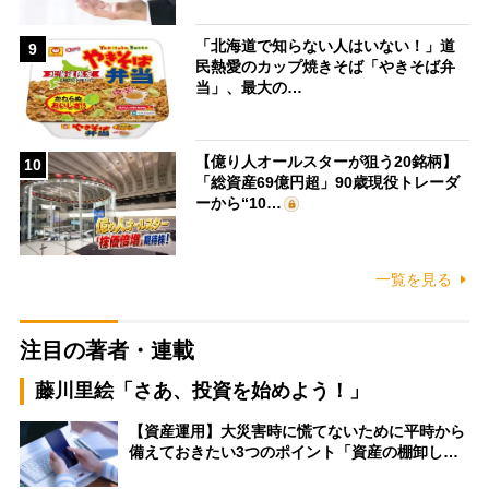
「北海道で知らない人はいない！」道
9
民熱愛のカップ焼きそば「やきそば弁
当」、最大の…
【億り人オールスターが狙う20銘柄】
10
「総資産69億円超」90歳現役トレーダ
ーから“10…
一覧を見る
注目の著者・連載
藤川里絵「さあ、投資を始めよう！」
【資産運用】大災害時に慌てないために平時から
備えておきたい3つのポイント「資産の棚卸し…