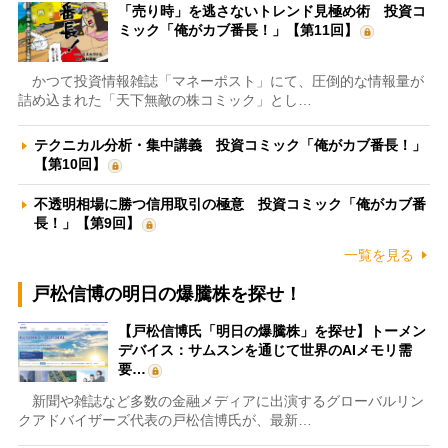
「売り時」を逃さないトレンド見極め術 投資コ
ミック「俺がカブ番長！」【第11回】
かつて投資情報雑誌「マネーポスト」にて、圧倒的な情報量が
詰め込まれた「天下無敵の株コミック」とし…
テクニカル分析・集中講義 投資コミック「俺がカブ番長！」
【第10回】
不透明相場に勝つ信用取引の極意 投資コミック「俺がカブ番
長！」【第9回】
一覧を見る
戸松信博の明日の爆騰株を探せ！
【戸松信博氏「明日の爆騰株」を探せ】トーメン
デバイス：サムスンを通じて世界のAIメモリ需
要…
新聞や雑誌など多数の金融メディアに出演するグローバルリン
クアドバイザーズ代表の戸松信博氏が、最新…