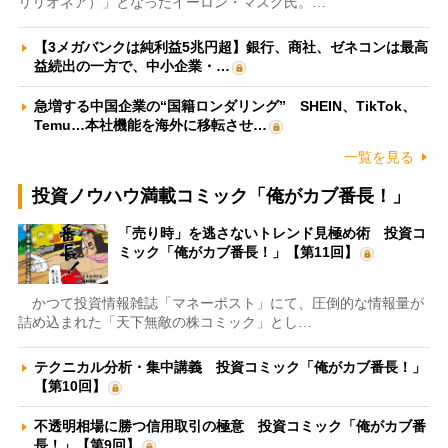
リリオネア）」となったイーロン・マスク氏。…
【3メガバンクは純利益5兆円超】銀行、商社、ゼネコンは最高
益続出の一方で、中小企業・…
急増する中国企業の“国籍ロンダリング” SHEIN、TikTok、
Temu…本社機能を海外に移転させ…
一覧を見る
投資ノウハウ満載コミック「俺がカブ番長！」
「売り時」を逃さないトレンド見極め術 投資コ
ミック「俺がカブ番長！」【第11回】
かつて投資情報雑誌「マネーポスト」にて、圧倒的な情報量が
詰め込まれた「天下無敵の株コミック」とし…
テクニカル分析・集中講義 投資コミック「俺がカブ番長！」
【第10回】
不透明相場に勝つ信用取引の極意 投資コミック「俺がカブ番
長！」【第9回】