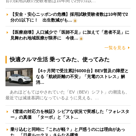
官の採用試験の受験者数は10年間で2分の1以…
【安全・安心ニッポンの危機】採用試験受験者数は10年間で2
分の1以下に！ 出生数減がも…
【医療崩壊】人口減少で「医師不足」に加えて「患者不足」に
見舞われ地域医療が限界に 今後…
一覧を見る
快適クルマ生活 乗ってみた、使ってみた
【4ヶ月間で受注累計6000台】BEV普及の障壁と
なる「航続距離の不安」「充電のストレス」解
消…
あれほどもてはやされていた「EV（BEV）シフト」の潮流も、
最近では減速基調になっているように見える。…
《雪道の対応力を検証》シビアな状況で実感した「フォレスタ
ー」の真価 「ターボ」と「スト…
乗り込むと同時に「これが軽？」と戸惑うのには理由があっ
た 「日産ルークス」さらなる躍進…