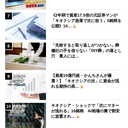
《2年弱で資産17.5倍の元証券マンが
7
「キオクシア急落で次に狙う」5銘柄を
公開》10…
「失敗すると取り返しがつかない」葬
8
儀社の手を借りない「DIY葬」の落とし
穴 素人には…
【資産10億円超・かんちさんが厳
9
選！】「キオクシアの次」に資金が流
れる期待の高…
キオクシア・ショックで「次にマネー
10
が流れる」16銘柄 AI相場の裏で割安
に放置され…