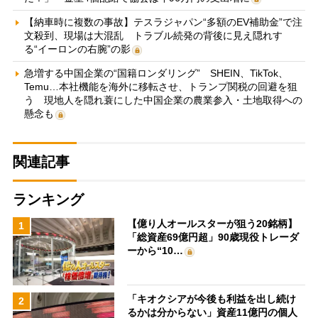
【納車時に複数の事故】テスラジャパン“多額のEV補助金”で注
文殺到、現場は大混乱 トラブル続発の背後に見え隠れす
る“イーロンの右腕”の影
急増する中国企業の“国籍ロンダリング” SHEIN、TikTok、
Temu…本社機能を海外に移転させ、トランプ関税の回避を狙
う 現地人を隠れ蓑にした中国企業の農業参入・土地取得への
懸念も
関連記事
ランキング
【億り人オールスターが狙う20銘柄】
1
「総資産69億円超」90歳現役トレーダ
ーから“10…
「キオクシアが今後も利益を出し続け
2
るかは分からない」資産11億円の個人