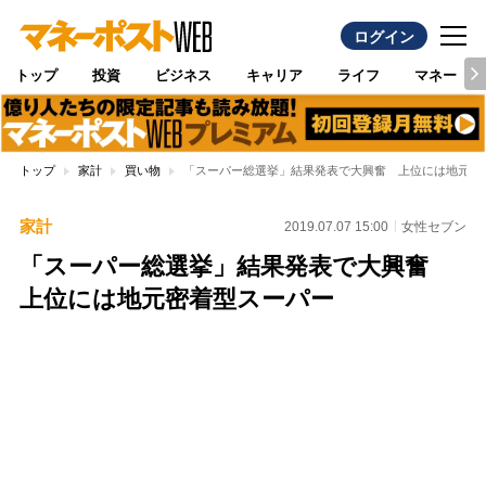
ログイン
トップ
投資
ビジネス
キャリア
ライフ
マネー
トップ
家計
買い物
「スーパー総選挙」結果発表で大興奮 上位には地元密
家計
2019.07.07 15:00
女性セブン
「スーパー総選挙」結果発表で大興奮
上位には地元密着型スーパー
Loaded
:
100.00%
/
Unmute