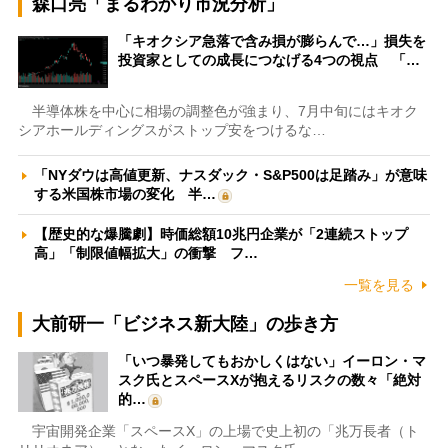
森口亮「まるわかり市況分析」
「キオクシア急落で含み損が膨らんで…」損失を
投資家としての成長につなげる4つの視点 「…
半導体株を中心に相場の調整色が強まり、7月中旬にはキオク
シアホールディングスがストップ安をつけるな…
「NYダウは高値更新、ナスダック・S&P500は足踏み」が意味
する米国株市場の変化 半…
【歴史的な爆騰劇】時価総額10兆円企業が「2連続ストップ
高」「制限値幅拡大」の衝撃 フ…
一覧を見る
大前研一「ビジネス新大陸」の歩き方
「いつ暴発してもおかしくはない」イーロン・マ
スク氏とスペースXが抱えるリスクの数々「絶対
的…
宇宙開発企業「スペースX」の上場で史上初の「兆万長者（ト