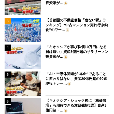
投資家が…
【首都圏の不動産価格「危ない駅」ラ
3
ンキング】“中古マンション売れ行き鈍
化”のワー…
「キオクシアが再び株価10万円になる
4
日は遠い」資産3億円超のサラリーマン
投資家が…
「AI・半導体関連が“本命”であること
5
に変わりはない」資産20億円超の90歳
現役トレー…
【キオクシア・ショック後に「株価倍
6
増」も期待できる注目銘柄5選】資産3
億円超・…