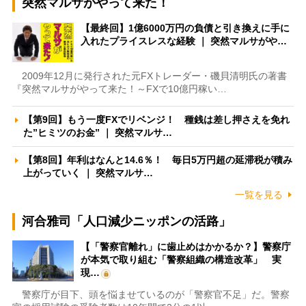
突然マルサがやって来た！
【最終回】1億6000万円の負債と引き換えに手に
入れたプライスレスな経験 ｜ 突然マルサがや…
2009年12月に発行された元FXトレーダー・磯貝清明氏の著書
『突然マルサがやって来た！～FXで10億円稼い…
【第9回】もう一度FXでリベンジ！ 種銭は差し押さえを免れ
た”ヒミツのお金” ｜ 突然マルサ…
【第8回】年利はなんと14.6％！ 毎日5万円超の延滞税が積み
上がっていく ｜ 突然マルサ…
一覧を見る
河合雅司「人口減少ニッポンの活路」
【「警察官離れ」に歯止めはかかるか？】警察庁
が本気で取り組む「警察組織の構造改革」 実
現…
警察庁が目下、頭を悩ませているのが「警察官不足」だ。警察