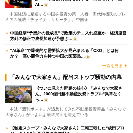
AI…
中国経済に精通する中国株投資の第一人者・田代尚機氏のプレ
ミアム連載「チャイナ・リサーチ」。中国企…
中国経済“予想外の低成長”で政策のテコ入れ必至か 経済運営
方針の修正で成長加速が予想さ…
“AI革命”で爆発的な需要拡大が見込まれる「CXO」とは何
か？ 高い競争力を持つ中国の医薬品…
一覧を見る
「みんなで大家さん」配当ストップ騒動の内幕
《ついに見えた問題の核心》「みんなで大家さ
ん」2000億円超不動産投資トラブル“異常なく
ら…
本誌『週刊ポスト』が追及してきた不動産投資商品「みんなで
大家さん」がいよいよ最終局面を迎えている…
【独走スクープ・みんなで大家さん】二転三転した“成田プロ