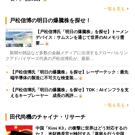
一覧を見る
戸松信博の明日の爆騰株を探せ！
【戸松信博氏「明日の爆騰株」を探せ】トーメン
デバイス：サムスンを通じて世界のAIメモリ需
要…
新聞や雑誌など多数の金融メディアに出演するグローバルリン
クアドバイザーズ代表の戸松信博氏が、最新…
【戸松信博氏「明日の爆騰株」を探せ】レーザーテック：最先
端半導体の製造に不可欠な検査装…
【戸松信博氏「明日の爆騰株」を探せ】TDK：AIインフラを支
えるキープレーヤー 成長の再評…
一覧を見る
田代尚機のチャイナ・リサーチ
中国「Kimi K3」の衝撃に世界はどう対応するの
か？ 米財務長官が検討する「蒸留を行う中国