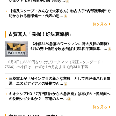
ジェクト”の計画変更の裏で起き…
【追及スクープ・みんなで大家さん】独占入手“内部議事録”で
明かされる柳瀬健一・代表の思…
一覧を見る
古賀真人「発掘！好決算銘柄」
《株価34％急落のワークマンに特大反転の期待》
6月の売上低迷を吹き飛ばす第1四半期決算、…
6月3日に8330円をつけたワークマン（東証スタンダード・
7564）の株価は、わずか1カ月あまりで約34％下落…
三菱重工が「AIインフラの新たな主役」として再評価される気
運 エヌビディアとの提携でAI…
キオクシアHD「7万円割れからの急反発」は再びの上昇局面へ
の反転シグナルか？ 市場のムー…
一覧を見る