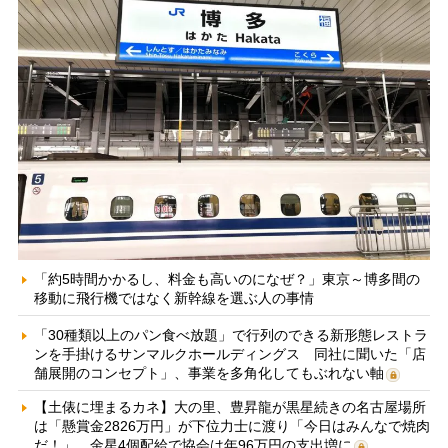
「約5時間かかるし、料金も高いのになぜ？」東京～博多間の
移動に飛行機ではなく新幹線を選ぶ人の事情
「30種類以上のパン食べ放題」で行列のできる新形態レストラ
ンを手掛けるサンマルクホールディングス 同社に聞いた「店
舗展開のコンセプト」、事業を多角化してもぶれない軸
【土俵に埋まるカネ】大の里、豊昇龍が黒星続きの名古屋場所
は「懸賞金2826万円」が下位力士に渡り「今日はみんなで焼肉
だ！」 金星4個配給で協会は年96万円の支出増に