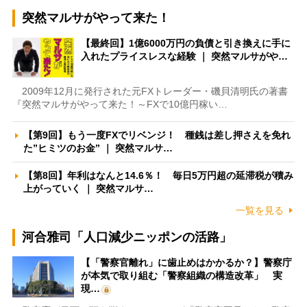
突然マルサがやって来た！
【最終回】1億6000万円の負債と引き換えに手に
入れたプライスレスな経験 ｜ 突然マルサがや…
2009年12月に発行された元FXトレーダー・磯貝清明氏の著書
『突然マルサがやって来た！～FXで10億円稼い…
【第9回】もう一度FXでリベンジ！ 種銭は差し押さえを免れ
た”ヒミツのお金” ｜ 突然マルサ…
【第8回】年利はなんと14.6％！ 毎日5万円超の延滞税が積み
上がっていく ｜ 突然マルサ…
一覧を見る
河合雅司「人口減少ニッポンの活路」
【「警察官離れ」に歯止めはかかるか？】警察庁
が本気で取り組む「警察組織の構造改革」 実
現…