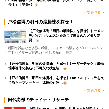
不透明相場に勝つ信用取引の極意 投資コミック「俺がカブ番
長！」【第9回】
一覧を見る
戸松信博の明日の爆騰株を探せ！
【戸松信博氏「明日の爆騰株」を探せ】トーメン
デバイス：サムスンを通じて世界のAIメモリ需
要…
新聞や雑誌など多数の金融メディアに出演するグローバルリン
クアドバイザーズ代表の戸松信博氏が、最新…
【戸松信博氏「明日の爆騰株」を探せ】レーザーテック：最先
端半導体の製造に不可欠な検査装…
【戸松信博氏「明日の爆騰株」を探せ】TDK：AIインフラを支
えるキープレーヤー 成長の再評…
一覧を見る
田代尚機のチャイナ・リサーチ
中国「Kimi K3」の衝撃に世界はどう対応するの