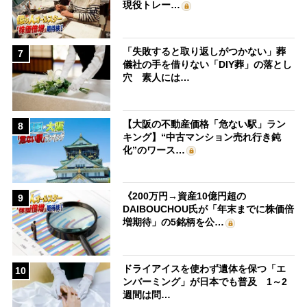
現役トレー…
「失敗すると取り返しがつかない」葬
7
儀社の手を借りない「DIY葬」の落とし
穴 素人には…
【大阪の不動産価格「危ない駅」ラン
8
キング】“中古マンション売れ行き鈍
化”のワース…
《200万円→資産10億円超の
9
DAIBOUCHOU氏が「年末までに株価倍
増期待」の5銘柄を公…
ドライアイスを使わず遺体を保つ「エ
10
ンバーミング」が日本でも普及 1～2
週間は問…