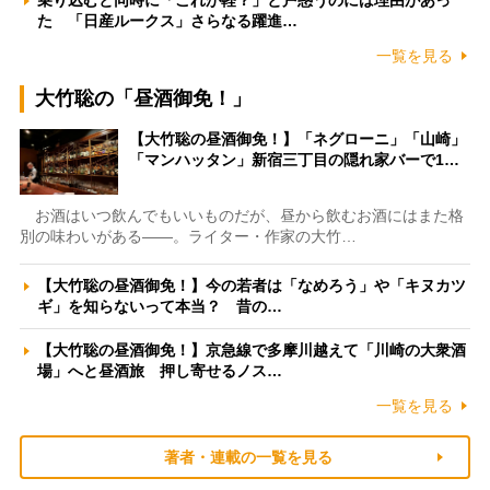
乗り込むと同時に「これが軽？」と戸惑うのには理由があっ
た 「日産ルークス」さらなる躍進…
一覧を見る
大竹聡の「昼酒御免！」
【大竹聡の昼酒御免！】「ネグローニ」「山崎」
「マンハッタン」新宿三丁目の隠れ家バーで1…
お酒はいつ飲んでもいいものだが、昼から飲むお酒にはまた格
別の味わいがある――。ライター・作家の大竹…
【大竹聡の昼酒御免！】今の若者は「なめろう」や「キヌカツ
ギ」を知らないって本当？ 昔の…
【大竹聡の昼酒御免！】京急線で多摩川越えて「川崎の大衆酒
場」へと昼酒旅 押し寄せるノス…
一覧を見る
著者・連載の一覧を見る