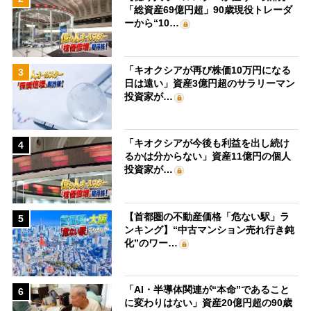
「総資産69億円超」90歳現役トレーダ
ーから“10…
「キオクシアが再び株価10万円になる
3
日は遠い」資産3億円超のサラリーマン
投資家が…
「キオクシアが今後も利益を出し続け
4
るかは分からない」資産11億円の個人
投資家が…
【首都圏の不動産価格「危ない駅」ラ
5
ンキング】“中古マンション売れ行き鈍
化”のワー…
「AI・半導体関連が“本命”であること
6
に変わりはない」資産20億円超の90歳