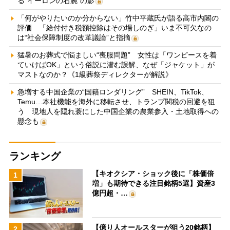
る“イーロンの右腕”の影
「何がやりたいのか分からない」竹中平蔵氏が語る高市内閣の
評価 「給付付き税額控除はその場しのぎ」いま不可欠なの
は“社会保障制度の改革議論”と指摘
猛暑のお葬式で悩ましい“喪服問題” 女性は「ワンピースを着
ていけばOK」という俗説に潜む誤解、なぜ「ジャケット」が
マストなのか？《1級葬祭ディレクターが解説》
急増する中国企業の“国籍ロンダリング” SHEIN、TikTok、
Temu…本社機能を海外に移転させ、トランプ関税の回避を狙
う 現地人を隠れ蓑にした中国企業の農業参入・土地取得への
懸念も
ランキング
【キオクシア・ショック後に「株価倍
1
増」も期待できる注目銘柄5選】資産3
億円超・…
【億り人オールスターが狙う20銘柄】
2