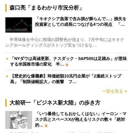
森口亮「まるわかり市況分析」
「キオクシア急落で含み損が膨らんで…」損失を
投資家としての成長につなげる4つの視点 「…
半導体株を中心に相場の調整色が強まり、7月中旬にはキオク
シアホールディングスがストップ安をつけるな…
「NYダウは高値更新、ナスダック・S&P500は足踏み」が意味
する米国株市場の変化 半…
【歴史的な爆騰劇】時価総額10兆円企業が「2連続ストップ
高」「制限値幅拡大」の衝撃 フ…
一覧を見る
大前研一「ビジネス新大陸」の歩き方
「いつ暴発してもおかしくはない」イーロン・マ
スク氏とスペースXが抱えるリスクの数々「絶対
的…