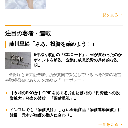
一覧を見る
注目の著者・連載
藤川里絵「さあ、投資を始めよう！」
5年ぶり改訂の「CGコード」、何が変わったのか
ポイントを解説 企業に成長投資の具体的な説
明…
金融庁と東京証券取引所が共同で策定している上場企業の経営
や取締役会のあり方を定める「コーポレート…
【令和のPKOか】GPIFをめぐる片山財務相の「円資産への投
資拡大」発言の波紋 「国債重視」…
インフレでも「物価負け」しない金融商品「物価連動国債」に
注目 元本が物価の動きに合わせ…
一覧を見る