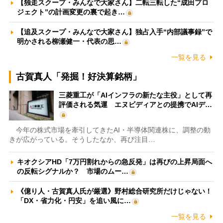
【独走スクープ・みんなで大家さん】二転三転した“成田プロ
ジェクト”の計画変更の裏で起き…
【追及スクープ・みんなで大家さん】独占入手“内部議事録”で
明かされる柳瀬健一・代表の思…
一覧を見る
古賀真人「発掘！好決算銘柄」
三菱重工が「AIインフラの新たな主役」として再
評価される気運 エヌビディアとの提携でAIデ…
今年の株式市場を牽引してきたAI・半導体関連株に、調整の動
きが広がっている。そうしたなか、再び注目…
キオクシアHD「7万円割れからの急反発」は再びの上昇局面へ
の反転シグナルか？ 市場のムー…
《億り人・古賀真人氏が厳選》野村総合研究所だけじゃない！
「DX・省力化・円安」を追い風に…
一覧を見る