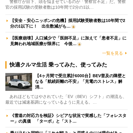
警察庁が目下、頭を悩ませているのが「警察官不足」だ。警察
官の採用試験の受験者数は10年間で2分の1以…
【安全・安心ニッポンの危機】採用試験受験者数は10年間で2
分の1以下に！ 出生数減がも…
【医療崩壊】人口減少で「医師不足」に加えて「患者不足」に
見舞われ地域医療が限界に 今後…
一覧を見る
快適クルマ生活 乗ってみた、使ってみた
【4ヶ月間で受注累計6000台】BEV普及の障壁と
なる「航続距離の不安」「充電のストレス」解
消…
あれほどもてはやされていた「EV（BEV）シフト」の潮流も、
最近では減速基調になっているように見える。…
《雪道の対応力を検証》シビアな状況で実感した「フォレスタ
ー」の真価 「ターボ」と「スト…