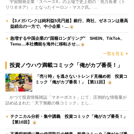
宇宙開発企業「スペースX」の上場で史上初の「兆万長者（ト
リリオネア）」となったイーロン・マスク氏。…
【3メガバンクは純利益5兆円超】銀行、商社、ゼネコンは最高
益続出の一方で、中小企業・…
急増する中国企業の“国籍ロンダリング” SHEIN、TikTok、
Temu…本社機能を海外に移転させ…
一覧を見る
投資ノウハウ満載コミック「俺がカブ番長！」
「売り時」を逃さないトレンド見極め術 投資コ
ミック「俺がカブ番長！」【第11回】
かつて投資情報雑誌「マネーポスト」にて、圧倒的な情報量が
詰め込まれた「天下無敵の株コミック」とし…
テクニカル分析・集中講義 投資コミック「俺がカブ番長！」
【第10回】