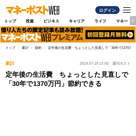
ログイン
トップ
投資
ビジネス
キャリア
ライフ
マネー
トップ
家計
節約
定年後の生活費 ちょっとした見直しで「30年で1370万
家計
2019.07.19 15:00
週刊ポスト
定年後の生活費 ちょっとした見直しで
「30年で1370万円」節約できる
Loaded
:
100.00%
/
Unmute