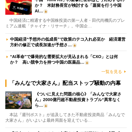
か？ 米財務長官が検討する「蒸留を行う中国
AI…
中国経済に精通する中国株投資の第一人者・田代尚機氏のプレ
ミアム連載「チャイナ・リサーチ」。中国企…
中国経済“予想外の低成長”で政策のテコ入れ必至か 経済運営
方針の修正で成長加速が予想さ…
“AI革命”で爆発的な需要拡大が見込まれる「CXO」とは何
か？ 高い競争力を持つ中国の医薬品…
一覧を見る
「みんなで大家さん」配当ストップ騒動の内幕
《ついに見えた問題の核心》「みんなで大家さ
ん」2000億円超不動産投資トラブル“異常なく
ら…
本誌『週刊ポスト』が追及してきた不動産投資商品「みんなで
大家さん」がいよいよ最終局面を迎えている…