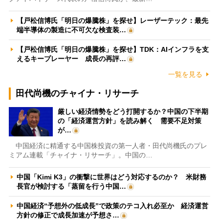
【戸松信博氏「明日の爆騰株」を探せ】レーザーテック：最先
端半導体の製造に不可欠な検査装…
【戸松信博氏「明日の爆騰株」を探せ】TDK：AIインフラを支
えるキープレーヤー 成長の再評…
一覧を見る
田代尚機のチャイナ・リサーチ
厳しい経済情勢をどう打開するか？中国の下半期
の「経済運営方針」を読み解く 需要不足対策
が…
中国経済に精通する中国株投資の第一人者・田代尚機氏のプレ
ミアム連載「チャイナ・リサーチ」。中国の…
中国「Kimi K3」の衝撃に世界はどう対応するのか？ 米財務
長官が検討する「蒸留を行う中国…
中国経済“予想外の低成長”で政策のテコ入れ必至か 経済運営
方針の修正で成長加速が予想さ…