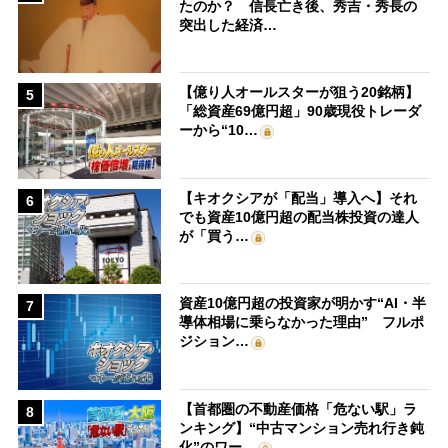
たのか？ 信長亡き後、秀吉・秀長の
突出した経済…
【億り人オールスターが狙う20銘柄】
5
「総資産69億円超」90歳現役トレーダ
ーから“10…
【キオクシアが「配当」導入へ】それ
6
でも資産10億円超の配当株投資の達人
が「買う…
資産10億円超の投資家が明かす“AI・半
7
導体相場に乗らなかった理由” フルポ
ジション…
【首都圏の不動産価格「危ない駅」ラ
8
ンキング】“中古マンション売れ行き鈍
化”のワー…