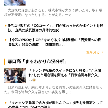
大規模な災害が起きると、株式市場が大きく動いたり、取引環
境が不安定になったりすることがある。一方…
5年ぶり改訂の「CGコード」、何が変わったのかポイントを解
説 企業に成長投資の具体的な説…
【令和のPKOか】GPIFをめぐる片山財務相の「円資産への投
資拡大」発言の波紋 「国債重視」…
一覧を見る
森口亮「まるわかり市況分析」
「トレンド転換のスイッチになり得る」“介入慣
れ”した市場心理を変える「日米協調為替介入」
…
日米両政府が、約28年ぶりとなる円買いの協調介入に踏み切っ
た。米国も追加介入を辞さない姿勢を示して…
「キオクシア急落で含み損が膨らんで…」損失を投資家として
の成長につなげる4つの視点 …