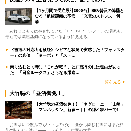
【4ヶ月間で受注累計6000台】BEV普及の障壁と
なる「航続距離の不安」「充電のストレス」解
消…
あれほどもてはやされていた「EV（BEV）シフト」の潮流も、
最近では減速基調になっているように見える。…
《雪道の対応力を検証》シビアな状況で実感した「フォレスタ
ー」の真価 「ターボ」と「スト…
乗り込むと同時に「これが軽？」と戸惑うのには理由があっ
た 「日産ルークス」さらなる躍進…
一覧を見る
大竹聡の「昼酒御免！」
【大竹聡の昼酒御免！】「ネグローニ」「山崎」
「マンハッタン」新宿三丁目の隠れ家バーで1…
お酒はいつ飲んでもいいものだが、昼から飲むお酒にはまた格
別の味わいがある――。ライター・作家の大竹…