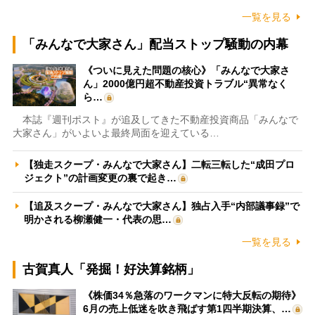
一覧を見る
「みんなで大家さん」配当ストップ騒動の内幕
《ついに見えた問題の核心》「みんなで大家さ
ん」2000億円超不動産投資トラブル“異常なく
ら…
本誌『週刊ポスト』が追及してきた不動産投資商品「みんなで
大家さん」がいよいよ最終局面を迎えている…
【独走スクープ・みんなで大家さん】二転三転した“成田プロ
ジェクト”の計画変更の裏で起き…
【追及スクープ・みんなで大家さん】独占入手“内部議事録”で
明かされる柳瀬健一・代表の思…
一覧を見る
古賀真人「発掘！好決算銘柄」
《株価34％急落のワークマンに特大反転の期待》
6月の売上低迷を吹き飛ばす第1四半期決算、…