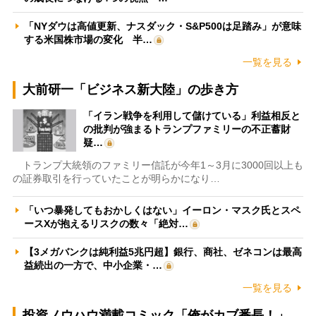
「NYダウは高値更新、ナスダック・S&P500は足踏み」が意味
する米国株市場の変化 半…
一覧を見る
大前研一「ビジネス新大陸」の歩き方
「イラン戦争を利用して儲けている」利益相反と
の批判が強まるトランプファミリーの不正蓄財
疑…
トランプ大統領のファミリー信託が今年1～3月に3000回以上も
の証券取引を行っていたことが明らかになり…
「いつ暴発してもおかしくはない」イーロン・マスク氏とスペ
ースXが抱えるリスクの数々「絶対…
【3メガバンクは純利益5兆円超】銀行、商社、ゼネコンは最高
益続出の一方で、中小企業・…
一覧を見る
投資ノウハウ満載コミック「俺がカブ番長！」