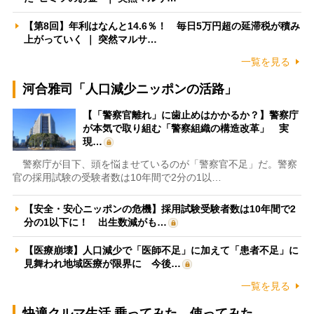
【第8回】年利はなんと14.6％！ 毎日5万円超の延滞税が積み
上がっていく ｜ 突然マルサ…
一覧を見る
河合雅司「人口減少ニッポンの活路」
【「警察官離れ」に歯止めはかかるか？】警察庁
が本気で取り組む「警察組織の構造改革」 実
現…
警察庁が目下、頭を悩ませているのが「警察官不足」だ。警察
官の採用試験の受験者数は10年間で2分の1以…
【安全・安心ニッポンの危機】採用試験受験者数は10年間で2
分の1以下に！ 出生数減がも…
【医療崩壊】人口減少で「医師不足」に加えて「患者不足」に
見舞われ地域医療が限界に 今後…
一覧を見る
快適クルマ生活 乗ってみた、使ってみた