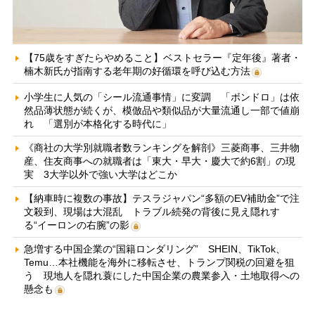
【75歳をすぎたらやめること】ベストセラー『定年後』著者・
楠木新氏が指南する老年期の好循環を呼び込む方法
小学生に人気の「シール流通事情」に変調 「ボンドロ」は依
然品薄状態が続くが、模倣品や類似品が大量流通し一部で値崩
れ 「選別が本格化する時代に」
《商社の大学別就職者数ランキングを解剖》三菱商事、三井物
産、住友商事への就職者は「東大・早大・慶大で約6割」の現
実 3大学以外で強い大学はどこか
【納車時に複数の事故】テスラジャパン“多額のEV補助金”で注
文殺到、現場は大混乱 トラブル続発の背後に見え隠れす
る“イーロンの右腕”の影
急増する中国企業の“国籍ロンダリング” SHEIN、TikTok、
Temu…本社機能を海外に移転させ、トランプ関税の回避を狙
う 現地人を隠れ蓑にした中国企業の農業参入・土地取得への
懸念も