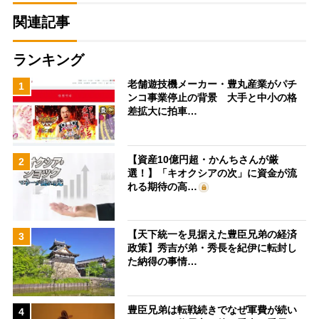
関連記事
ランキング
老舗遊技機メーカー・豊丸産業がパチ
1
ンコ事業停止の背景 大手と中小の格
差拡大に拍車…
【資産10億円超・かんちさんが厳
2
選！】「キオクシアの次」に資金が流
れる期待の高…
【天下統一を見据えた豊臣兄弟の経済
3
政策】秀吉が弟・秀長を紀伊に転封し
た納得の事情…
豊臣兄弟は転戦続きでなぜ軍費が続い
4