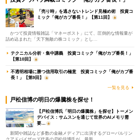
「売り時」を逃さないトレンド見極め術 投資コ
ミック「俺がカブ番長！」【第11回】
かつて投資情報雑誌「マネーポスト」にて、圧倒的な情報量が
詰め込まれた「天下無敵の株コミック」とし…
テクニカル分析・集中講義 投資コミック「俺がカブ番長！」
【第10回】
不透明相場に勝つ信用取引の極意 投資コミック「俺がカブ番
長！」【第9回】
一覧を見る
戸松信博の明日の爆騰株を探せ！
【戸松信博氏「明日の爆騰株」を探せ】トーメン
デバイス：サムスンを通じて世界のAIメモリ需
要…
新聞や雑誌など多数の金融メディアに出演するグローバルリン
クアドバイザーズ代表の戸松信博氏が、最新…