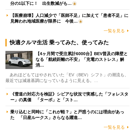
分の1以下に！ 出生数減がも…
【医療崩壊】人口減少で「医師不足」に加えて「患者不足」に
見舞われ地域医療が限界に 今後…
一覧を見る
快適クルマ生活 乗ってみた、使ってみた
【4ヶ月間で受注累計6000台】BEV普及の障壁と
なる「航続距離の不安」「充電のストレス」解
消…
あれほどもてはやされていた「EV（BEV）シフト」の潮流も、
最近では減速基調になっているように見える。…
《雪道の対応力を検証》シビアな状況で実感した「フォレスタ
ー」の真価 「ターボ」と「スト…
乗り込むと同時に「これが軽？」と戸惑うのには理由があっ
た 「日産ルークス」さらなる躍進…
一覧を見る