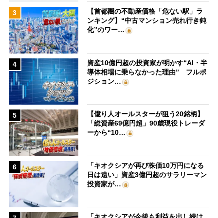
【首都圏の不動産価格「危ない駅」ラ
3
ンキング】“中古マンション売れ行き鈍
化”のワー…
資産10億円超の投資家が明かす“AI・半
4
導体相場に乗らなかった理由” フルポ
ジション…
【億り人オールスターが狙う20銘柄】
5
「総資産69億円超」90歳現役トレーダ
ーから“10…
「キオクシアが再び株価10万円になる
6
日は遠い」資産3億円超のサラリーマン
投資家が…
「キオクシアが今後も利益を出し続け