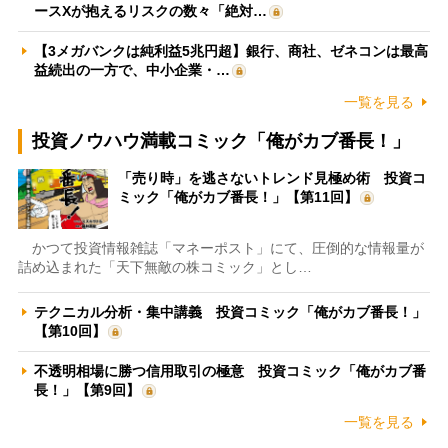
ースXが抱えるリスクの数々「絶対…
【3メガバンクは純利益5兆円超】銀行、商社、ゼネコンは最高
益続出の一方で、中小企業・…
一覧を見る
投資ノウハウ満載コミック「俺がカブ番長！」
「売り時」を逃さないトレンド見極め術 投資コ
ミック「俺がカブ番長！」【第11回】
かつて投資情報雑誌「マネーポスト」にて、圧倒的な情報量が
詰め込まれた「天下無敵の株コミック」とし…
テクニカル分析・集中講義 投資コミック「俺がカブ番長！」
【第10回】
不透明相場に勝つ信用取引の極意 投資コミック「俺がカブ番
長！」【第9回】
一覧を見る