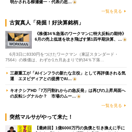
明かされる柳瀬健一・代表の思…
一覧を見る
古賀真人「発掘！好決算銘柄」
《株価34％急落のワークマンに特大反転の期待》
6月の売上低迷を吹き飛ばす第1四半期決算、…
6月3日に8330円をつけたワークマン（東証スタンダード・
7564）の株価は、わずか1カ月あまりで約34％下落…
三菱重工が「AIインフラの新たな主役」として再評価される気
運 エヌビディアとの提携でAI…
キオクシアHD「7万円割れからの急反発」は再びの上昇局面へ
の反転シグナルか？ 市場のムー…
一覧を見る
突然マルサがやって来た！
【最終回】1億6000万円の負債と引き換えに手に