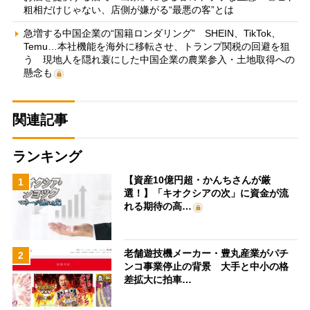
粗相だけじゃない、店側が嫌がる“最悪の客”とは
急増する中国企業の“国籍ロンダリング” SHEIN、TikTok、
Temu…本社機能を海外に移転させ、トランプ関税の回避を狙
う 現地人を隠れ蓑にした中国企業の農業参入・土地取得への
懸念も
関連記事
ランキング
【資産10億円超・かんちさんが厳
1
選！】「キオクシアの次」に資金が流
れる期待の高…
老舗遊技機メーカー・豊丸産業がパチ
2
ンコ事業停止の背景 大手と中小の格
差拡大に拍車…