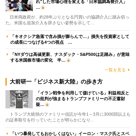
れ”した市場心理を変える「日米協調為替介入」
…
日米両政府が、約28年ぶりとなる円買いの協調介入に踏み切っ
た。米国も追加介入を辞さない姿勢を示して…
「キオクシア急落で含み損が膨らんで…」損失を投資家として
の成長につなげる4つの視点 …
「NYダウは高値更新、ナスダック・S&P500は足踏み」が意味
する米国株市場の変化 半…
一覧を見る
大前研一「ビジネス新大陸」の歩き方
「イラン戦争を利用して儲けている」利益相反と
の批判が強まるトランプファミリーの不正蓄財
疑…
トランプ大統領のファミリー信託が今年1～3月に3000回以上も
の証券取引を行っていたことが明らかになり…
「いつ暴発してもおかしくはない」イーロン・マスク氏とスペ