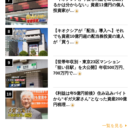
7
るかは分からない」資産11億円の個人
投資家が…
【キオクシアが「配当」導入へ】それ
8
でも資産10億円超の配当株投資の達人
が「買う…
【世帯年収別・東京23区マンション
9
「狙い目駅」を大公開】年収500万円、
700万円で…
《利益は年5億円前後》住み込みバイト
10
から“ギガ大家さん”となった資産200億
円税理…
一覧を見る