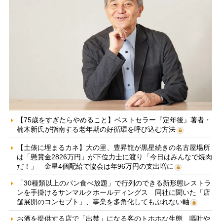
【75歳をすぎたらやめること】ベストセラー『定年後』著者・
楠木新氏が指南する老年期の好循環を呼び込む方法
【土俵に埋まるカネ】大の里、豊昇龍が黒星続きの名古屋場所
は「懸賞金2826万円」が下位力士に渡り「今日はみんなで焼肉
だ！」 金星4個配給で協会は年96万円の支出増に
「30種類以上のパン食べ放題」で行列のできる新形態レストラ
ンを手掛けるサンマルクホールディングス 同社に聞いた「店
舗展開のコンセプト」、事業を多角化してもぶれない軸
お酒を提供する店で「出禁」になる客のトホホな生態 嘔吐や