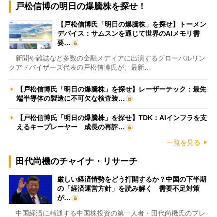
戸松信博の明日の爆騰株を探せ！
【戸松信博氏「明日の爆騰株」を探せ】トーメン
デバイス：サムスンを通じて世界のAIメモリ需
要…
新聞や雑誌など多数の金融メディアに出演するグローバルリン
クアドバイザーズ代表の戸松信博氏が、最新…
【戸松信博氏「明日の爆騰株」を探せ】レーザーテック：最先
端半導体の製造に不可欠な検査装…
【戸松信博氏「明日の爆騰株」を探せ】TDK：AIインフラを支
えるキープレーヤー 成長の再評…
一覧を見る
田代尚機のチャイナ・リサーチ
厳しい経済情勢をどう打開するか？中国の下半期
の「経済運営方針」を読み解く 需要不足対策
が…
中国経済に精通する中国株投資の第一人者・田代尚機氏のプレ