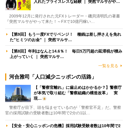
入れたプライスレスな経験 ｜ 突然マルサがや…
2009年12月に発行された元FXトレーダー・磯貝清明氏の著書
『突然マルサがやって来た！～FXで10億円稼い…
【第9回】もう一度FXでリベンジ！ 種銭は差し押さえを免れ
た”ヒミツのお金” ｜ 突然マルサ…
【第8回】年利はなんと14.6％！ 毎日5万円超の延滞税が積み
上がっていく ｜ 突然マルサ…
一覧を見る
河合雅司「人口減少ニッポンの活路」
【「警察官離れ」に歯止めはかかるか？】警察庁
が本気で取り組む「警察組織の構造改革」 実
現…
警察庁が目下、頭を悩ませているのが「警察官不足」だ。警察
官の採用試験の受験者数は10年間で2分の1以…
【安全・安心ニッポンの危機】採用試験受験者数は10年間で2