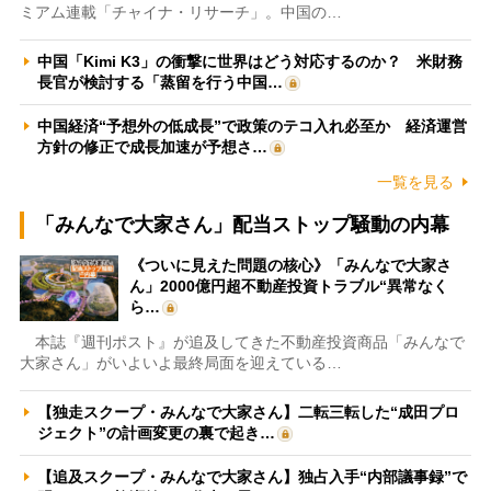
ミアム連載「チャイナ・リサーチ」。中国の…
中国「Kimi K3」の衝撃に世界はどう対応するのか？ 米財務
長官が検討する「蒸留を行う中国…
中国経済“予想外の低成長”で政策のテコ入れ必至か 経済運営
方針の修正で成長加速が予想さ…
一覧を見る
「みんなで大家さん」配当ストップ騒動の内幕
《ついに見えた問題の核心》「みんなで大家さ
ん」2000億円超不動産投資トラブル“異常なく
ら…
本誌『週刊ポスト』が追及してきた不動産投資商品「みんなで
大家さん」がいよいよ最終局面を迎えている…
【独走スクープ・みんなで大家さん】二転三転した“成田プロ
ジェクト”の計画変更の裏で起き…
【追及スクープ・みんなで大家さん】独占入手“内部議事録”で