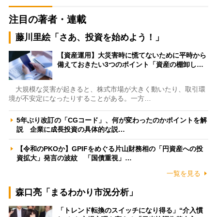
注目の著者・連載
藤川里絵「さあ、投資を始めよう！」
【資産運用】大災害時に慌てないために平時から
備えておきたい3つのポイント「資産の棚卸し…
大規模な災害が起きると、株式市場が大きく動いたり、取引環
境が不安定になったりすることがある。一方…
5年ぶり改訂の「CGコード」、何が変わったのかポイントを解
説 企業に成長投資の具体的な説…
【令和のPKOか】GPIFをめぐる片山財務相の「円資産への投
資拡大」発言の波紋 「国債重視」…
一覧を見る
森口亮「まるわかり市況分析」
「トレンド転換のスイッチになり得る」“介入慣