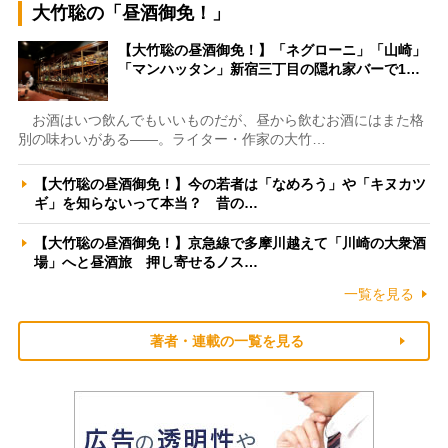
大竹聡の「昼酒御免！」
【大竹聡の昼酒御免！】「ネグローニ」「山崎」
「マンハッタン」新宿三丁目の隠れ家バーで1…
お酒はいつ飲んでもいいものだが、昼から飲むお酒にはまた格
別の味わいがある――。ライター・作家の大竹…
【大竹聡の昼酒御免！】今の若者は「なめろう」や「キヌカツ
ギ」を知らないって本当？ 昔の…
【大竹聡の昼酒御免！】京急線で多摩川越えて「川崎の大衆酒
場」へと昼酒旅 押し寄せるノス…
一覧を見る
著者・連載の一覧を見る