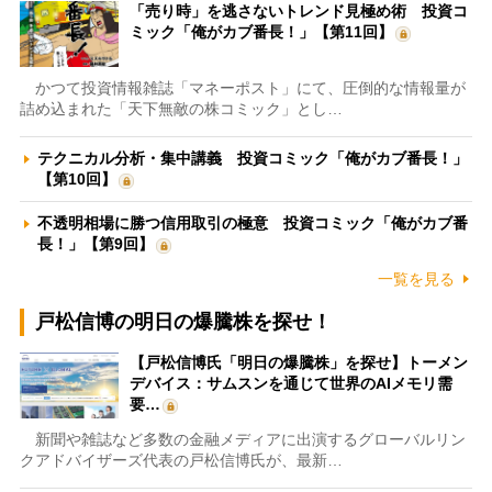
「売り時」を逃さないトレンド見極め術 投資コ
ミック「俺がカブ番長！」【第11回】
かつて投資情報雑誌「マネーポスト」にて、圧倒的な情報量が
詰め込まれた「天下無敵の株コミック」とし…
テクニカル分析・集中講義 投資コミック「俺がカブ番長！」
【第10回】
不透明相場に勝つ信用取引の極意 投資コミック「俺がカブ番
長！」【第9回】
一覧を見る
戸松信博の明日の爆騰株を探せ！
【戸松信博氏「明日の爆騰株」を探せ】トーメン
デバイス：サムスンを通じて世界のAIメモリ需
要…
新聞や雑誌など多数の金融メディアに出演するグローバルリン
クアドバイザーズ代表の戸松信博氏が、最新…