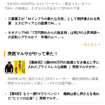
6月3日に8330円をつけたワークマン（東証スタンダード・
7564）の株価は、わずか1カ月あまりで約34％下落…
三菱重工が「AIインフラの新たな主役」として再評価される気
運 エヌビディアとの提携でAI…
キオクシアHD「7万円割れからの急反発」は再びの上昇局面へ
の反転シグナルか？ 市場のムー…
一覧を見る
突然マルサがやって来た！
【最終回】1億6000万円の負債と引き換えに手に
入れたプライスレスな経験 ｜ 突然マルサがや…
2009年12月に発行された元FXトレーダー・磯貝清明氏の著書
『突然マルサがやって来た！～FXで10億円稼い…
【第9回】もう一度FXでリベンジ！ 種銭は差し押さえを免れ
た”ヒミツのお金” ｜ 突然マルサ…