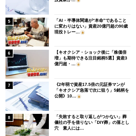
「AI・半導体関連が“本命”であること
5
に変わりはない」資産20億円超の90歳
現役トレー…
【キオクシア・ショック後に「株価倍
6
増」も期待できる注目銘柄5選】資産3
億円超・…
《2年弱で資産17.5倍の元証券マンが
7
「キオクシア急落で次に狙う」5銘柄を
公開》10…
「失敗すると取り返しがつかない」葬
8
儀社の手を借りない「DIY葬」の落とし
穴 素人には…