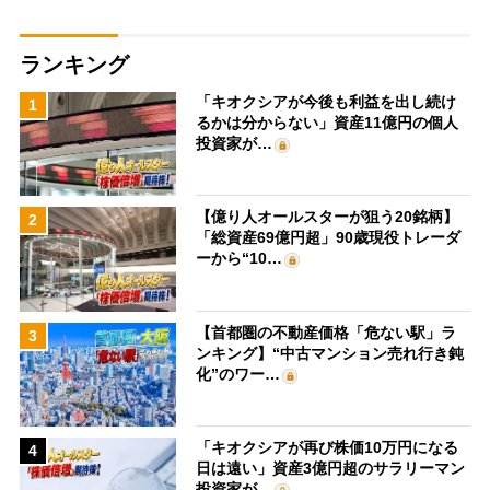
ランキング
「キオクシアが今後も利益を出し続け
1
るかは分からない」資産11億円の個人
投資家が…
【億り人オールスターが狙う20銘柄】
2
「総資産69億円超」90歳現役トレーダ
ーから“10…
【首都圏の不動産価格「危ない駅」ラ
3
ンキング】“中古マンション売れ行き鈍
化”のワー…
「キオクシアが再び株価10万円になる
4
日は遠い」資産3億円超のサラリーマン
投資家が…