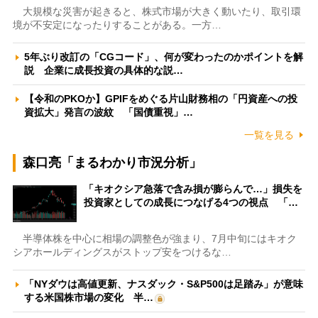
大規模な災害が起きると、株式市場が大きく動いたり、取引環
境が不安定になったりすることがある。一方…
5年ぶり改訂の「CGコード」、何が変わったのかポイントを解
説 企業に成長投資の具体的な説…
【令和のPKOか】GPIFをめぐる片山財務相の「円資産への投
資拡大」発言の波紋 「国債重視」…
一覧を見る
森口亮「まるわかり市況分析」
「キオクシア急落で含み損が膨らんで…」損失を
投資家としての成長につなげる4つの視点 「…
半導体株を中心に相場の調整色が強まり、7月中旬にはキオク
シアホールディングスがストップ安をつけるな…
「NYダウは高値更新、ナスダック・S&P500は足踏み」が意味
する米国株市場の変化 半…