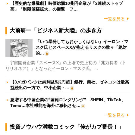
【歴史的な爆騰劇】時価総額10兆円企業が「2連続ストップ
高」「制限値幅拡大」の衝撃 フ…
一覧を見る
大前研一「ビジネス新大陸」の歩き方
「いつ暴発してもおかしくはない」イーロン・マ
スク氏とスペースXが抱えるリスクの数々「絶対
的…
宇宙開発企業「スペースX」の上場で史上初の「兆万長者（ト
リリオネア）」となったイーロン・マスク氏。…
【3メガバンクは純利益5兆円超】銀行、商社、ゼネコンは最高
益続出の一方で、中小企業・…
急増する中国企業の“国籍ロンダリング” SHEIN、TikTok、
Temu…本社機能を海外に移転させ…
一覧を見る
投資ノウハウ満載コミック「俺がカブ番長！」