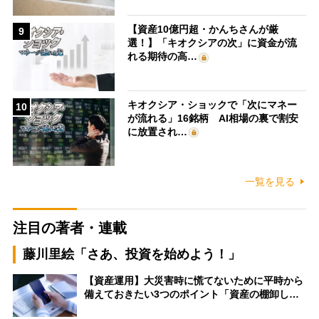
【資産10億円超・かんちさんが厳
9
選！】「キオクシアの次」に資金が流
れる期待の高…
キオクシア・ショックで「次にマネー
10
が流れる」16銘柄 AI相場の裏で割安
に放置され…
一覧を見る
注目の著者・連載
藤川里絵「さあ、投資を始めよう！」
【資産運用】大災害時に慌てないために平時から
備えておきたい3つのポイント「資産の棚卸し…