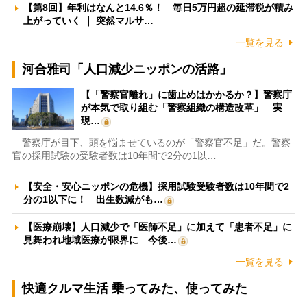
【第8回】年利はなんと14.6％！ 毎日5万円超の延滞税が積み
上がっていく ｜ 突然マルサ…
一覧を見る
河合雅司「人口減少ニッポンの活路」
【「警察官離れ」に歯止めはかかるか？】警察庁
が本気で取り組む「警察組織の構造改革」 実
現…
警察庁が目下、頭を悩ませているのが「警察官不足」だ。警察
官の採用試験の受験者数は10年間で2分の1以…
【安全・安心ニッポンの危機】採用試験受験者数は10年間で2
分の1以下に！ 出生数減がも…
【医療崩壊】人口減少で「医師不足」に加えて「患者不足」に
見舞われ地域医療が限界に 今後…
一覧を見る
快適クルマ生活 乗ってみた、使ってみた