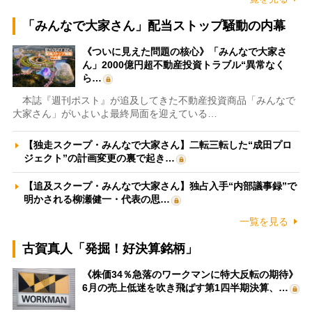
「みんなで大家さん」配当ストップ騒動の内幕
《ついに見えた問題の核心》「みんなで大家さ
ん」2000億円超不動産投資トラブル“異常なく
ら…
本誌『週刊ポスト』が追及してきた不動産投資商品「みんなで
大家さん」がいよいよ最終局面を迎えている…
【独走スクープ・みんなで大家さん】二転三転した“成田プロ
ジェクト”の計画変更の裏で起き…
【追及スクープ・みんなで大家さん】独占入手“内部議事録”で
明かされる柳瀬健一・代表の思…
一覧を見る
古賀真人「発掘！好決算銘柄」
《株価34％急落のワークマンに特大反転の期待》
6月の売上低迷を吹き飛ばす第1四半期決算、…