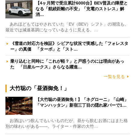
【4ヶ月間で受注累計6000台】BEV普及の障壁と
なる「航続距離の不安」「充電のストレス」解
消…
あれほどもてはやされていた「EV（BEV）シフト」の潮流も、
最近では減速基調になっているように見える。…
《雪道の対応力を検証》シビアな状況で実感した「フォレスタ
ー」の真価 「ターボ」と「スト…
乗り込むと同時に「これが軽？」と戸惑うのには理由があっ
た 「日産ルークス」さらなる躍進…
一覧を見る
大竹聡の「昼酒御免！」
【大竹聡の昼酒御免！】「ネグローニ」「山崎」
「マンハッタン」新宿三丁目の隠れ家バーで1…
お酒はいつ飲んでもいいものだが、昼から飲むお酒にはまた格
別の味わいがある――。ライター・作家の大竹…