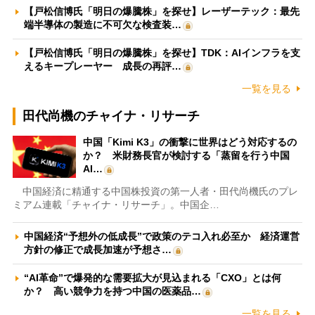
【戸松信博氏「明日の爆騰株」を探せ】レーザーテック：最先
端半導体の製造に不可欠な検査装…
【戸松信博氏「明日の爆騰株」を探せ】TDK：AIインフラを支
えるキープレーヤー 成長の再評…
一覧を見る
田代尚機のチャイナ・リサーチ
中国「Kimi K3」の衝撃に世界はどう対応するの
か？ 米財務長官が検討する「蒸留を行う中国
AI…
中国経済に精通する中国株投資の第一人者・田代尚機氏のプレ
ミアム連載「チャイナ・リサーチ」。中国企…
中国経済“予想外の低成長”で政策のテコ入れ必至か 経済運営
方針の修正で成長加速が予想さ…
“AI革命”で爆発的な需要拡大が見込まれる「CXO」とは何
か？ 高い競争力を持つ中国の医薬品…
一覧を見る