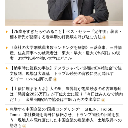
【75歳をすぎたらやめること】ベストセラー『定年後』著者・
楠木新氏が指南する老年期の好循環を呼び込む方法
《商社の大学別就職者数ランキングを解剖》三菱商事、三井物
産、住友商事への就職者は「東大・早大・慶大で約6割」の現
実 3大学以外で強い大学はどこか
【納車時に複数の事故】テスラジャパン“多額のEV補助金”で注
文殺到、現場は大混乱 トラブル続発の背後に見え隠れす
る“イーロンの右腕”の影
【土俵に埋まるカネ】大の里、豊昇龍が黒星続きの名古屋場所
は「懸賞金2826万円」が下位力士に渡り「今日はみんなで焼肉
だ！」 金星4個配給で協会は年96万円の支出増に
急増する中国企業の“国籍ロンダリング” SHEIN、TikTok、
Temu…本社機能を海外に移転させ、トランプ関税の回避を狙
う 現地人を隠れ蓑にした中国企業の農業参入・土地取得への
懸念も