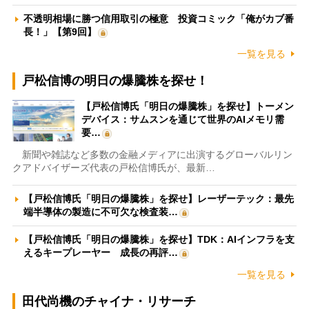
不透明相場に勝つ信用取引の極意 投資コミック「俺がカブ番
長！」【第9回】
一覧を見る
戸松信博の明日の爆騰株を探せ！
【戸松信博氏「明日の爆騰株」を探せ】トーメン
デバイス：サムスンを通じて世界のAIメモリ需
要…
新聞や雑誌など多数の金融メディアに出演するグローバルリン
クアドバイザーズ代表の戸松信博氏が、最新…
【戸松信博氏「明日の爆騰株」を探せ】レーザーテック：最先
端半導体の製造に不可欠な検査装…
【戸松信博氏「明日の爆騰株」を探せ】TDK：AIインフラを支
えるキープレーヤー 成長の再評…
一覧を見る
田代尚機のチャイナ・リサーチ