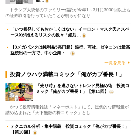
疑…
トランプ大統領のファミリー信託が今年1～3月に3000回以上も
の証券取引を行っていたことが明らかになり…
「いつ暴発してもおかしくはない」イーロン・マスク氏とスペ
ースXが抱えるリスクの数々「絶対…
【3メガバンクは純利益5兆円超】銀行、商社、ゼネコンは最高
益続出の一方で、中小企業・…
一覧を見る
投資ノウハウ満載コミック「俺がカブ番長！」
「売り時」を逃さないトレンド見極め術 投資コ
ミック「俺がカブ番長！」【第11回】
かつて投資情報雑誌「マネーポスト」にて、圧倒的な情報量が
詰め込まれた「天下無敵の株コミック」とし…
テクニカル分析・集中講義 投資コミック「俺がカブ番長！」
【第10回】