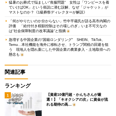
猛暑のお葬式で悩ましい“喪服問題” 女性は「ワンピースを着
ていけばOK」という俗説に潜む誤解、なぜ「ジャケット」が
マストなのか？《1級葬祭ディレクターが解説》
「何がやりたいのか分からない」竹中平蔵氏が語る高市内閣の
評価 「給付付き税額控除はその場しのぎ」いま不可欠なの
は“社会保障制度の改革議論”と指摘
急増する中国企業の“国籍ロンダリング” SHEIN、TikTok、
Temu…本社機能を海外に移転させ、トランプ関税の回避を狙
う 現地人を隠れ蓑にした中国企業の農業参入・土地取得への
懸念も
関連記事
ランキング
【資産10億円超・かんちさんが厳
1
選！】「キオクシアの次」に資金が流
れる期待の高…