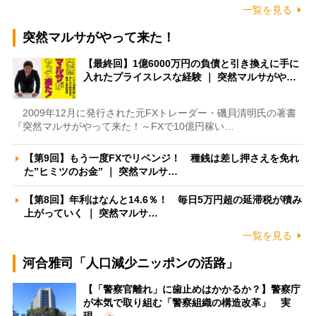
一覧を見る
突然マルサがやって来た！
【最終回】1億6000万円の負債と引き換えに手に
入れたプライスレスな経験 ｜ 突然マルサがや…
2009年12月に発行された元FXトレーダー・磯貝清明氏の著書
『突然マルサがやって来た！～FXで10億円稼い…
【第9回】もう一度FXでリベンジ！ 種銭は差し押さえを免れ
た”ヒミツのお金” ｜ 突然マルサ…
【第8回】年利はなんと14.6％！ 毎日5万円超の延滞税が積み
上がっていく ｜ 突然マルサ…
一覧を見る
河合雅司「人口減少ニッポンの活路」
【「警察官離れ」に歯止めはかかるか？】警察庁
が本気で取り組む「警察組織の構造改革」 実