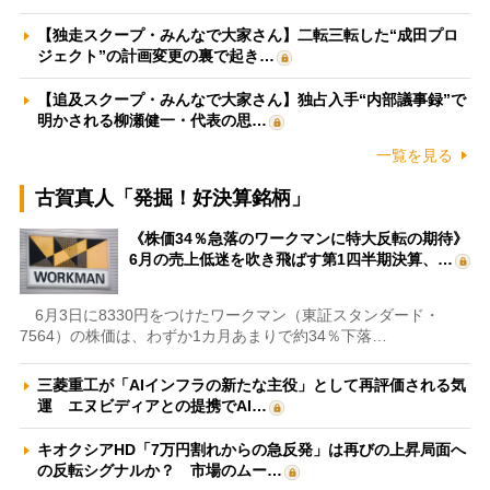
【独走スクープ・みんなで大家さん】二転三転した“成田プロ
ジェクト”の計画変更の裏で起き…
【追及スクープ・みんなで大家さん】独占入手“内部議事録”で
明かされる柳瀬健一・代表の思…
一覧を見る
古賀真人「発掘！好決算銘柄」
《株価34％急落のワークマンに特大反転の期待》
6月の売上低迷を吹き飛ばす第1四半期決算、…
6月3日に8330円をつけたワークマン（東証スタンダード・
7564）の株価は、わずか1カ月あまりで約34％下落…
三菱重工が「AIインフラの新たな主役」として再評価される気
運 エヌビディアとの提携でAI…
キオクシアHD「7万円割れからの急反発」は再びの上昇局面へ
の反転シグナルか？ 市場のムー…