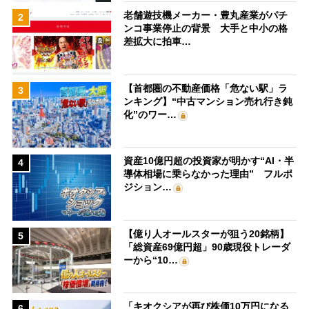
老舗遊技機メーカー・豊丸産業がパチ
2
ンコ事業停止の背景 大手と中小の格
差拡大に拍車…
【首都圏の不動産価格「危ない駅」ラ
3
ンキング】“中古マンション売れ行き鈍
化”のワー…
資産10億円超の投資家が明かす“AI・半
4
導体相場に乗らなかった理由” フルポ
ジション…
【億り人オールスターが狙う20銘柄】
5
「総資産69億円超」90歳現役トレーダ
ーから“10…
「キオクシアが再び株価10万円になる
6