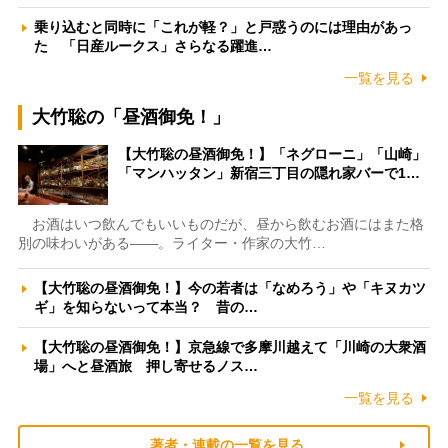
乗り込むと同時に「これが軽？」と戸惑うのには理由があっ
た 「日産ルークス」さらなる躍進…
一覧を見る
大竹聡の「昼酒御免！」
【大竹聡の昼酒御免！】「ネグローニ」「山崎」
「マンハッタン」新宿三丁目の隠れ家バーで1…
お酒はいつ飲んでもいいものだが、昼から飲むお酒にはまた格
別の味わいがある――。ライター・作家の大竹…
【大竹聡の昼酒御免！】今の若者は「なめろう」や「キヌカツ
ギ」を知らないって本当？ 昔の…
【大竹聡の昼酒御免！】京急線で多摩川越えて「川崎の大衆酒
場」へと昼酒旅 押し寄せるノス…
一覧を見る
著者・連載の一覧を見る