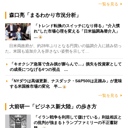
一覧を見る
森口亮「まるわかり市況分析」
「トレンド転換のスイッチになり得る」“介入慣
れ”した市場心理を変える「日米協調為替介入」
…
日米両政府が、約28年ぶりとなる円買いの協調介入に踏み切っ
た。米国も追加介入を辞さない姿勢を示して…
「キオクシア急落で含み損が膨らんで…」損失を投資家として
の成長につなげる4つの視点 …
「NYダウは高値更新、ナスダック・S&P500は足踏み」が意味
する米国株市場の変化 半…
一覧を見る
大前研一「ビジネス新大陸」の歩き方
「イラン戦争を利用して儲けている」利益相反と
の批判が強まるトランプファミリーの不正蓄財