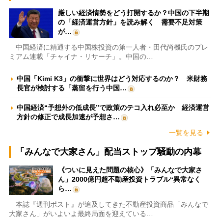
厳しい経済情勢をどう打開するか？中国の下半期
の「経済運営方針」を読み解く 需要不足対策
が…
中国経済に精通する中国株投資の第一人者・田代尚機氏のプレ
ミアム連載「チャイナ・リサーチ」。中国の…
中国「Kimi K3」の衝撃に世界はどう対応するのか？ 米財務
長官が検討する「蒸留を行う中国…
中国経済“予想外の低成長”で政策のテコ入れ必至か 経済運営
方針の修正で成長加速が予想さ…
一覧を見る
「みんなで大家さん」配当ストップ騒動の内幕
《ついに見えた問題の核心》「みんなで大家さ
ん」2000億円超不動産投資トラブル“異常なく
ら…
本誌『週刊ポスト』が追及してきた不動産投資商品「みんなで
大家さん」がいよいよ最終局面を迎えている…