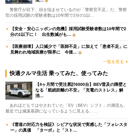
現…
警察庁が目下、頭を悩ませているのが「警察官不足」だ。警察
官の採用試験の受験者数は10年間で2分の1以…
【安全・安心ニッポンの危機】採用試験受験者数は10年間で2
分の1以下に！ 出生数減がも…
【医療崩壊】人口減少で「医師不足」に加えて「患者不足」に
見舞われ地域医療が限界に 今後…
一覧を見る
快適クルマ生活 乗ってみた、使ってみた
【4ヶ月間で受注累計6000台】BEV普及の障壁と
なる「航続距離の不安」「充電のストレス」解
消…
あれほどもてはやされていた「EV（BEV）シフト」の潮流も、
最近では減速基調になっているように見える。…
《雪道の対応力を検証》シビアな状況で実感した「フォレスタ
ー」の真価 「ターボ」と「スト…