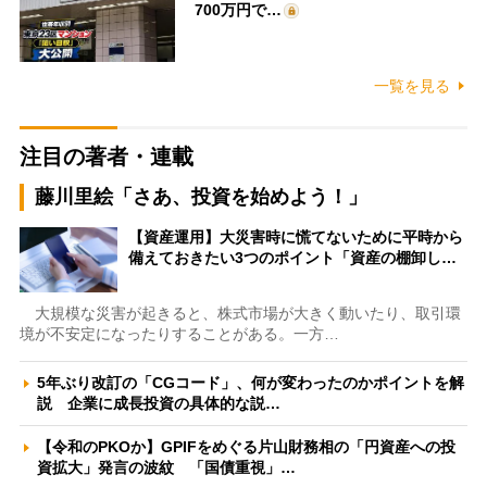
700万円で…
一覧を見る
注目の著者・連載
藤川里絵「さあ、投資を始めよう！」
【資産運用】大災害時に慌てないために平時から
備えておきたい3つのポイント「資産の棚卸し…
大規模な災害が起きると、株式市場が大きく動いたり、取引環
境が不安定になったりすることがある。一方…
5年ぶり改訂の「CGコード」、何が変わったのかポイントを解
説 企業に成長投資の具体的な説…
【令和のPKOか】GPIFをめぐる片山財務相の「円資産への投
資拡大」発言の波紋 「国債重視」…