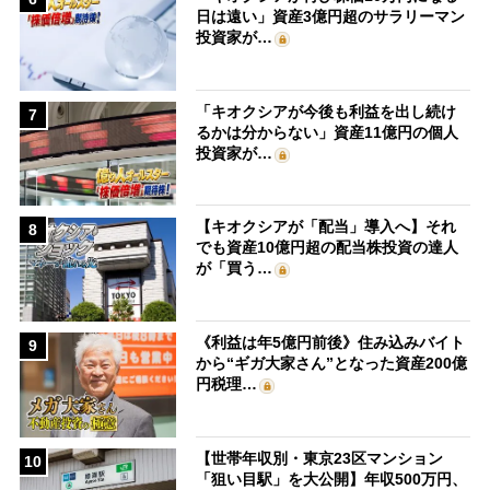
日は遠い」資産3億円超のサラリーマン
投資家が…
「キオクシアが今後も利益を出し続け
7
るかは分からない」資産11億円の個人
投資家が…
【キオクシアが「配当」導入へ】それ
8
でも資産10億円超の配当株投資の達人
が「買う…
《利益は年5億円前後》住み込みバイト
9
から“ギガ大家さん”となった資産200億
円税理…
【世帯年収別・東京23区マンション
10
「狙い目駅」を大公開】年収500万円、