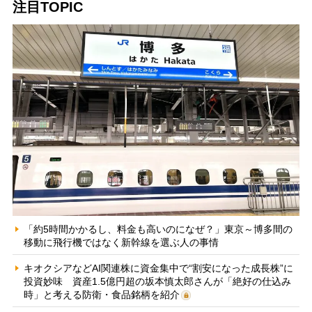
注目TOPIC
「約5時間かかるし、料金も高いのになぜ？」東京～博多間の
移動に飛行機ではなく新幹線を選ぶ人の事情
キオクシアなどAI関連株に資金集中で“割安になった成長株”に
投資妙味 資産1.5億円超の坂本慎太郎さんが「絶好の仕込み
時」と考える防衛・食品銘柄を紹介