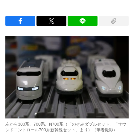
左から300系、700系、N700系（「のぞみダブルセット」「サウ
ンドコントロール700系新幹線セット」より）（筆者撮影）