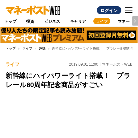
ログイン
トップ
投資
ビジネス
キャリア
ライフ
マネー
トップ
ライフ
趣味
新幹線にハイパワーライト搭載！ プラレール60周年記
ライフ
2019.09.01 11:00
マネーポストWEB
新幹線にハイパワーライト搭載！ プラ
レール60周年記念商品がすごい
Loaded
:
100.00%
/
Unmute