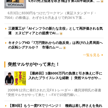
6月の売上低迷を吹き飛ばす第1四半期決算、…
6月3日に8330円をつけたワークマン（東証スタンダード・
7564）の株価は、わずか1カ月あまりで約34％下落…
三菱重工が「AIインフラの新たな主役」として再評価される気
運 エヌビディアとの提携でAI…
キオクシアHD「7万円割れからの急反発」は再びの上昇局面へ
の反転シグナルか？ 市場のムー…
一覧を見る
突然マルサがやって来た！
【最終回】1億6000万円の負債と引き換えに手に
入れたプライスレスな経験 ｜ 突然マルサがや…
2009年12月に発行された元FXトレーダー・磯貝清明氏の著書
『突然マルサがやって来た！～FXで10億円稼い…
【第9回】もう一度FXでリベンジ！ 種銭は差し押さえを免れ