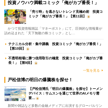
投資ノウハウ満載コミック「俺がカブ番長！」
「売り時」を逃さないトレンド見極め術 投資コ
ミック「俺がカブ番長！」【第11回】
かつて投資情報雑誌「マネーポスト」にて、圧倒的な情報量が
詰め込まれた「天下無敵の株コミック」とし…
テクニカル分析・集中講義 投資コミック「俺がカブ番長！」
【第10回】
不透明相場に勝つ信用取引の極意 投資コミック「俺がカブ番
長！」【第9回】
一覧を見る
戸松信博の明日の爆騰株を探せ！
【戸松信博氏「明日の爆騰株」を探せ】トーメン
デバイス：サムスンを通じて世界のAIメモリ需
要…
新聞や雑誌など多数の金融メディアに出演するグローバルリン