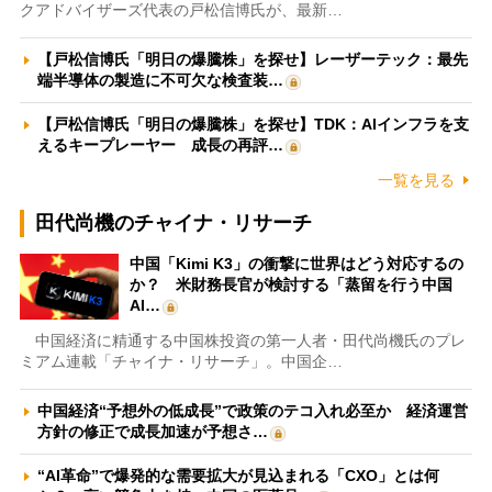
クアドバイザーズ代表の戸松信博氏が、最新…
【戸松信博氏「明日の爆騰株」を探せ】レーザーテック：最先
端半導体の製造に不可欠な検査装…
【戸松信博氏「明日の爆騰株」を探せ】TDK：AIインフラを支
えるキープレーヤー 成長の再評…
一覧を見る
田代尚機のチャイナ・リサーチ
中国「Kimi K3」の衝撃に世界はどう対応するの
か？ 米財務長官が検討する「蒸留を行う中国
AI…
中国経済に精通する中国株投資の第一人者・田代尚機氏のプレ
ミアム連載「チャイナ・リサーチ」。中国企…
中国経済“予想外の低成長”で政策のテコ入れ必至か 経済運営
方針の修正で成長加速が予想さ…
“AI革命”で爆発的な需要拡大が見込まれる「CXO」とは何