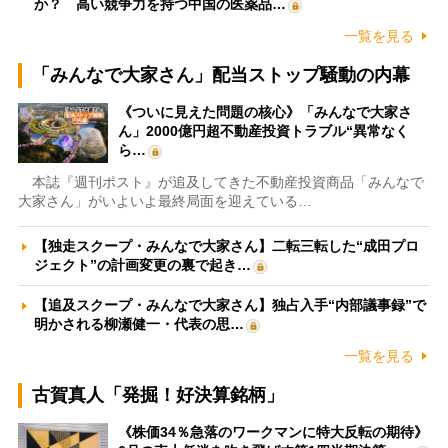
か？ 高い競争力を持つ中国の医薬品…
一覧を見る
「みんなで大家さん」配当ストップ騒動の内幕
《ついに見えた問題の核心》「みんなで大家さ
ん」2000億円超不動産投資トラブル“異常なく
ら…
本誌『週刊ポスト』が追及してきた不動産投資商品「みんなで
大家さん」がいよいよ最終局面を迎えている…
【独走スクープ・みんなで大家さん】二転三転した“成田プロ
ジェクト”の計画変更の裏で起き…
【追及スクープ・みんなで大家さん】独占入手“内部議事録”で
明かされる柳瀬健一・代表の思…
一覧を見る
古賀真人「発掘！好決算銘柄」
《株価34％急落のワークマンに特大反転の期待》