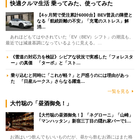
快適クルマ生活 乗ってみた、使ってみた
【4ヶ月間で受注累計6000台】BEV普及の障壁と
なる「航続距離の不安」「充電のストレス」解
消…
あれほどもてはやされていた「EV（BEV）シフト」の潮流も、
最近では減速基調になっているように見える。…
《雪道の対応力を検証》シビアな状況で実感した「フォレスタ
ー」の真価 「ターボ」と「スト…
乗り込むと同時に「これが軽？」と戸惑うのには理由があっ
た 「日産ルークス」さらなる躍進…
一覧を見る
大竹聡の「昼酒御免！」
【大竹聡の昼酒御免！】「ネグローニ」「山崎」
「マンハッタン」新宿三丁目の隠れ家バーで1…
お酒はいつ飲んでもいいものだが、昼から飲むお酒にはまた格