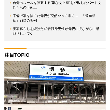
自分のルールを強要する“嫌な女上司”を成敗したパート女
性たちの下剋上
不倫で家を捨てた母親が突然やって来て… 「骨肉相
続」戦慄の実例
実家暮らしを続けた40代独身男性が母親に涙ながらに感
謝されたワケ
注目TOPIC