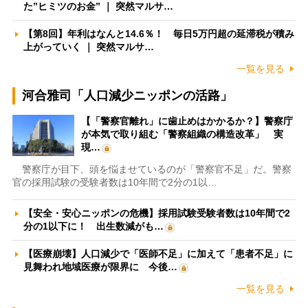
た”ヒミツのお金” ｜ 突然マルサ…
【第8回】年利はなんと14.6％！ 毎日5万円超の延滞税が積み
上がっていく ｜ 突然マルサ…
一覧を見る
河合雅司「人口減少ニッポンの活路」
【「警察官離れ」に歯止めはかかるか？】警察庁
が本気で取り組む「警察組織の構造改革」 実
現…
警察庁が目下、頭を悩ませているのが「警察官不足」だ。警察
官の採用試験の受験者数は10年間で2分の1以…
【安全・安心ニッポンの危機】採用試験受験者数は10年間で2
分の1以下に！ 出生数減がも…
【医療崩壊】人口減少で「医師不足」に加えて「患者不足」に
見舞われ地域医療が限界に 今後…
一覧を見る