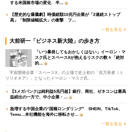
する米国株市場の変化 半…
【歴史的な爆騰劇】時価総額10兆円企業が「2連続ストップ
高」「制限値幅拡大」の衝撃 フ…
一覧を見る
大前研一「ビジネス新大陸」の歩き方
「いつ暴発してもおかしくはない」イーロン・マ
スク氏とスペースXが抱えるリスクの数々「絶対
的…
宇宙開発企業「スペースX」の上場で史上初の「兆万長者（ト
リリオネア）」となったイーロン・マスク氏。…
【3メガバンクは純利益5兆円超】銀行、商社、ゼネコンは最高
益続出の一方で、中小企業・…
急増する中国企業の“国籍ロンダリング” SHEIN、TikTok、
Temu…本社機能を海外に移転させ…
一覧を見る