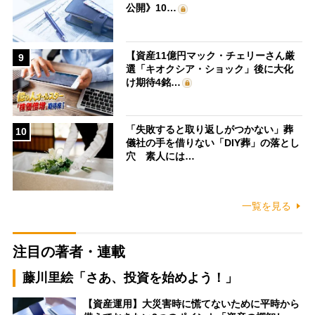
公開》10…
【資産11億円マック・チェリーさん厳
9
選「キオクシア・ショック」後に大化
け期待4銘…
「失敗すると取り返しがつかない」葬
10
儀社の手を借りない「DIY葬」の落とし
穴 素人には…
一覧を見る
注目の著者・連載
藤川里絵「さあ、投資を始めよう！」
【資産運用】大災害時に慌てないために平時から