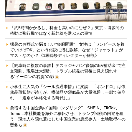
「約5時間かかるし、料金も高いのになぜ？」東京～博多間の
移動に飛行機ではなく新幹線を選ぶ人の事情
猛暑のお葬式で悩ましい“喪服問題” 女性は「ワンピースを着
ていけばOK」という俗説に潜む誤解、なぜ「ジャケット」が
マストなのか？《1級葬祭ディレクターが解説》
【納車時に複数の事故】テスラジャパン“多額のEV補助金”で注
文殺到、現場は大混乱 トラブル続発の背後に見え隠れす
る“イーロンの右腕”の影
小学生に人気の「シール流通事情」に変調 「ボンドロ」は依
然品薄状態が続くが、模倣品や類似品が大量流通し一部で値崩
れ 「選別が本格化する時代に」
急増する中国企業の“国籍ロンダリング” SHEIN、TikTok、
Temu…本社機能を海外に移転させ、トランプ関税の回避を狙
う 現地人を隠れ蓑にした中国企業の農業参入・土地取得への
懸念も