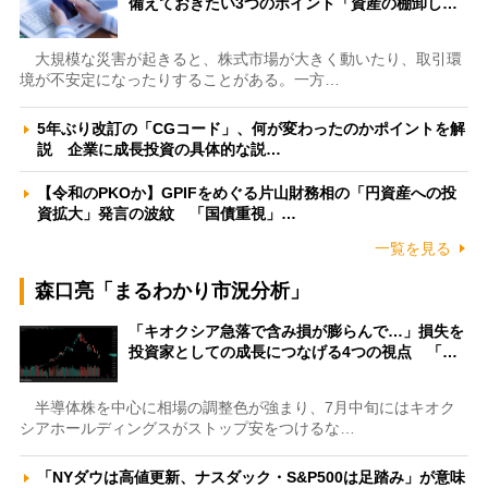
備えておきたい3つのポイント「資産の棚卸し…
大規模な災害が起きると、株式市場が大きく動いたり、取引環
境が不安定になったりすることがある。一方…
5年ぶり改訂の「CGコード」、何が変わったのかポイントを解
説 企業に成長投資の具体的な説…
【令和のPKOか】GPIFをめぐる片山財務相の「円資産への投
資拡大」発言の波紋 「国債重視」…
一覧を見る
森口亮「まるわかり市況分析」
「キオクシア急落で含み損が膨らんで…」損失を
投資家としての成長につなげる4つの視点 「…
半導体株を中心に相場の調整色が強まり、7月中旬にはキオク
シアホールディングスがストップ安をつけるな…
「NYダウは高値更新、ナスダック・S&P500は足踏み」が意味