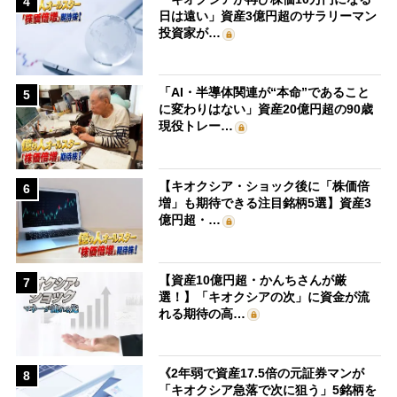
4
日は遠い」資産3億円超のサラリーマン
投資家が…
「AI・半導体関連が“本命”であること
5
に変わりはない」資産20億円超の90歳
現役トレー…
【キオクシア・ショック後に「株価倍
6
増」も期待できる注目銘柄5選】資産3
億円超・…
【資産10億円超・かんちさんが厳
7
選！】「キオクシアの次」に資金が流
れる期待の高…
《2年弱で資産17.5倍の元証券マンが
8
「キオクシア急落で次に狙う」5銘柄を