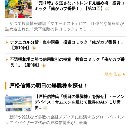
「売り時」を逃さないトレンド見極め術 投資コ
ミック「俺がカブ番長！」【第11回】
かつて投資情報雑誌「マネーポスト」にて、圧倒的な情報量が
詰め込まれた「天下無敵の株コミック」とし…
テクニカル分析・集中講義 投資コミック「俺がカブ番長！」
【第10回】
不透明相場に勝つ信用取引の極意 投資コミック「俺がカブ番
長！」【第9回】
一覧を見る
戸松信博の明日の爆騰株を探せ！
【戸松信博氏「明日の爆騰株」を探せ】トーメン
デバイス：サムスンを通じて世界のAIメモリ需
要…
新聞や雑誌など多数の金融メディアに出演するグローバルリン
クアドバイザーズ代表の戸松信博氏が、最新…