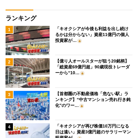
ランキング
「キオクシアが今後も利益を出し続け
1
るかは分からない」資産11億円の個人
投資家が…
【億り人オールスターが狙う20銘柄】
2
「総資産69億円超」90歳現役トレーダ
ーから“10…
【首都圏の不動産価格「危ない駅」ラ
3
ンキング】“中古マンション売れ行き鈍
化”のワー…
「キオクシアが再び株価10万円になる
4
日は遠い」資産3億円超のサラリーマン
投資家が…