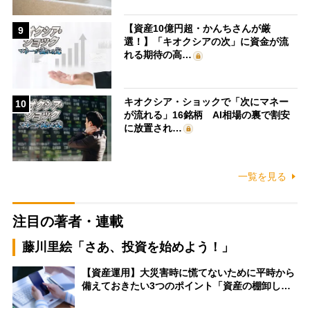
【資産10億円超・かんちさんが厳
9
選！】「キオクシアの次」に資金が流
れる期待の高…
キオクシア・ショックで「次にマネー
10
が流れる」16銘柄 AI相場の裏で割安
に放置され…
一覧を見る
注目の著者・連載
藤川里絵「さあ、投資を始めよう！」
【資産運用】大災害時に慌てないために平時から
備えておきたい3つのポイント「資産の棚卸し…