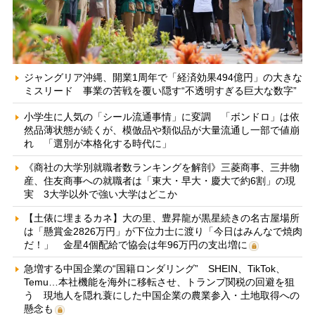
ジャングリア沖縄、開業1周年で「経済効果494億円」の大きな
ミスリード 事業の苦戦を覆い隠す“不透明すぎる巨大な数字”
小学生に人気の「シール流通事情」に変調 「ボンドロ」は依
然品薄状態が続くが、模倣品や類似品が大量流通し一部で値崩
れ 「選別が本格化する時代に」
《商社の大学別就職者数ランキングを解剖》三菱商事、三井物
産、住友商事への就職者は「東大・早大・慶大で約6割」の現
実 3大学以外で強い大学はどこか
【土俵に埋まるカネ】大の里、豊昇龍が黒星続きの名古屋場所
は「懸賞金2826万円」が下位力士に渡り「今日はみんなで焼肉
だ！」 金星4個配給で協会は年96万円の支出増に
急増する中国企業の“国籍ロンダリング” SHEIN、TikTok、
Temu…本社機能を海外に移転させ、トランプ関税の回避を狙
う 現地人を隠れ蓑にした中国企業の農業参入・土地取得への
懸念も