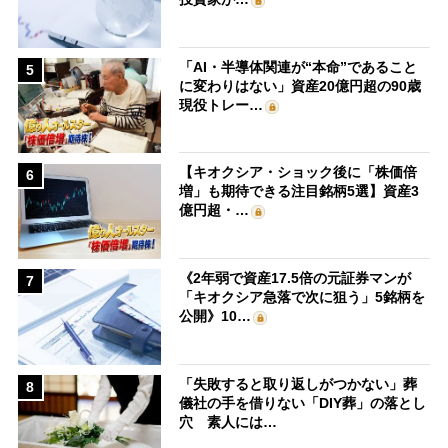
「AI・半導体関連が“本命”であること
5
に変わりはない」資産20億円超の90歳
現役トレー…
【キオクシア・ショック後に「株価倍
6
増」も期待できる注目銘柄5選】資産3
億円超・…
《2年弱で資産17.5倍の元証券マンが
7
「キオクシア急落で次に狙う」5銘柄を
公開》10…
「失敗すると取り返しがつかない」葬
8
儀社の手を借りない「DIY葬」の落とし
穴 素人には…