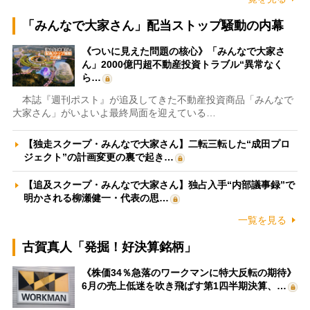
「みんなで大家さん」配当ストップ騒動の内幕
《ついに見えた問題の核心》「みんなで大家さ
ん」2000億円超不動産投資トラブル“異常なく
ら…
本誌『週刊ポスト』が追及してきた不動産投資商品「みんなで
大家さん」がいよいよ最終局面を迎えている…
【独走スクープ・みんなで大家さん】二転三転した“成田プロ
ジェクト”の計画変更の裏で起き…
【追及スクープ・みんなで大家さん】独占入手“内部議事録”で
明かされる柳瀬健一・代表の思…
一覧を見る
古賀真人「発掘！好決算銘柄」
《株価34％急落のワークマンに特大反転の期待》
6月の売上低迷を吹き飛ばす第1四半期決算、…