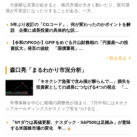
大規模な災害が起きると、株式市場が大きく動いたり、取引環
境が不安定になったりすることがある。一方…
5年ぶり改訂の「CGコード」、何が変わったのかポイントを解
説 企業に成長投資の具体的な説…
【令和のPKOか】GPIFをめぐる片山財務相の「円資産への投
資拡大」発言の波紋 「国債重視」…
一覧を見る
森口亮「まるわかり市況分析」
「キオクシア急落で含み損が膨らんで…」損失を
投資家としての成長につなげる4つの視点 「…
半導体株を中心に相場の調整色が強まり、7月中旬にはキオク
シアホールディングスがストップ安をつけるな…
「NYダウは高値更新、ナスダック・S&P500は足踏み」が意味
する米国株市場の変化 半…