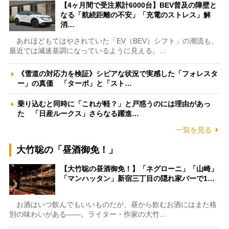
【4ヶ月間で受注累計6000台】BEV普及の障壁と
なる「航続距離の不安」「充電のストレス」解
消…
あれほどもてはやされていた「EV（BEV）シフト」の潮流も、
最近では減速基調になっているように見える。…
《雪道の対応力を検証》シビアな状況で実感した「フォレスタ
ー」の真価 「ターボ」と「スト…
乗り込むと同時に「これが軽？」と戸惑うのには理由があっ
た 「日産ルークス」さらなる躍進…
一覧を見る
大竹聡の「昼酒御免！」
【大竹聡の昼酒御免！】「ネグローニ」「山崎」
「マンハッタン」新宿三丁目の隠れ家バーで1…
お酒はいつ飲んでもいいものだが、昼から飲むお酒にはまた格
別の味わいがある――。ライター・作家の大竹…