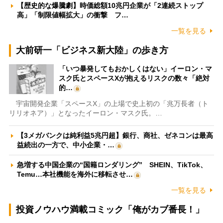
【歴史的な爆騰劇】時価総額10兆円企業が「2連続ストップ
高」「制限値幅拡大」の衝撃 フ…
一覧を見る
大前研一「ビジネス新大陸」の歩き方
「いつ暴発してもおかしくはない」イーロン・マ
スク氏とスペースXが抱えるリスクの数々「絶対
的…
宇宙開発企業「スペースX」の上場で史上初の「兆万長者（ト
リリオネア）」となったイーロン・マスク氏。…
【3メガバンクは純利益5兆円超】銀行、商社、ゼネコンは最高
益続出の一方で、中小企業・…
急増する中国企業の“国籍ロンダリング” SHEIN、TikTok、
Temu…本社機能を海外に移転させ…
一覧を見る
投資ノウハウ満載コミック「俺がカブ番長！」