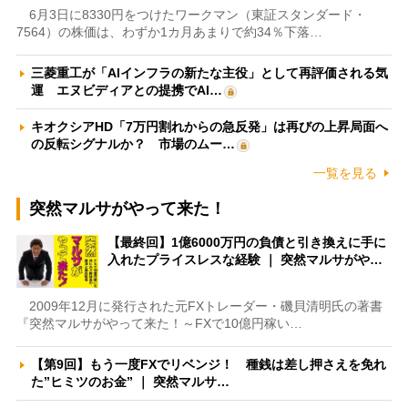
6月3日に8330円をつけたワークマン（東証スタンダード・
7564）の株価は、わずか1カ月あまりで約34％下落…
三菱重工が「AIインフラの新たな主役」として再評価される気
運 エヌビディアとの提携でAI…
キオクシアHD「7万円割れからの急反発」は再びの上昇局面へ
の反転シグナルか？ 市場のムー…
一覧を見る
突然マルサがやって来た！
【最終回】1億6000万円の負債と引き換えに手に
入れたプライスレスな経験 ｜ 突然マルサがや…
2009年12月に発行された元FXトレーダー・磯貝清明氏の著書
『突然マルサがやって来た！～FXで10億円稼い…
【第9回】もう一度FXでリベンジ！ 種銭は差し押さえを免れ
た”ヒミツのお金” ｜ 突然マルサ…