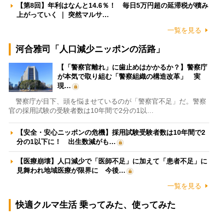
【第8回】年利はなんと14.6％！ 毎日5万円超の延滞税が積み
上がっていく ｜ 突然マルサ…
一覧を見る
河合雅司「人口減少ニッポンの活路」
【「警察官離れ」に歯止めはかかるか？】警察庁
が本気で取り組む「警察組織の構造改革」 実
現…
警察庁が目下、頭を悩ませているのが「警察官不足」だ。警察
官の採用試験の受験者数は10年間で2分の1以…
【安全・安心ニッポンの危機】採用試験受験者数は10年間で2
分の1以下に！ 出生数減がも…
【医療崩壊】人口減少で「医師不足」に加えて「患者不足」に
見舞われ地域医療が限界に 今後…
一覧を見る
快適クルマ生活 乗ってみた、使ってみた