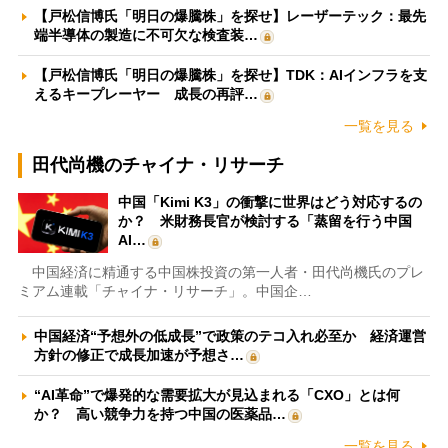
【戸松信博氏「明日の爆騰株」を探せ】レーザーテック：最先
端半導体の製造に不可欠な検査装…
【戸松信博氏「明日の爆騰株」を探せ】TDK：AIインフラを支
えるキープレーヤー 成長の再評…
一覧を見る
田代尚機のチャイナ・リサーチ
中国「Kimi K3」の衝撃に世界はどう対応するの
か？ 米財務長官が検討する「蒸留を行う中国
AI…
中国経済に精通する中国株投資の第一人者・田代尚機氏のプレ
ミアム連載「チャイナ・リサーチ」。中国企…
中国経済“予想外の低成長”で政策のテコ入れ必至か 経済運営
方針の修正で成長加速が予想さ…
“AI革命”で爆発的な需要拡大が見込まれる「CXO」とは何
か？ 高い競争力を持つ中国の医薬品…
一覧を見る