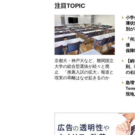
注目TOPIC
小学
薄状
別が
「何
価 
保障
京都大・神戸大など、難関国立
【納
大学の総合型選抜が続々と廃
到、
止 「推薦入試の拡大」報道と
の右
現実の乖離はなぜ起きるのか
急増
Te
現地