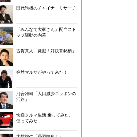
田代尚機のチャイナ・リサーチ
「みんなで大家さん」配当スト
ップ騒動の内幕
古賀真人「発掘！好決算銘柄」
突然マルサがやって来た！
河合雅司「人口減少ニッポンの
活路」
快適クルマ生活 乗ってみた、
使ってみた
大竹聡の「昼酒御免！」