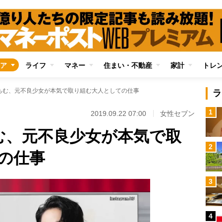
ア
ライフ
マネー
住まい・不動産
家計
トレ
rてんちむ、元不良少女が本気で取り組む大人としての仕事
ラ
1
2019.09.22 07:00
女性セブン
んちむ、元不良少女が本気で取
2
の仕事
3
4