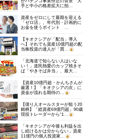
がパチンコ事業停止の背景 大
手と中小の格差拡大に拍…
資産をゼロにして最期を迎える
「ゼロ活」、年代別・計画的に
お金を使うポイント …
【キオクシアが「配当」導入
へ】それでも資産10億円超の配
当株投資の達人が「買…
「北海道で知らない人はいな
い！」道民熱愛のカップ焼きそ
ば「やきそば弁当」、最大…
【資産10億円超・かんちさんが
厳選！】「キオクシアの次」に
資金が流れる期待の…
【億り人オールスターが狙う20
銘柄】「総資産69億円超」90歳
現役トレーダーから“1…
「キオクシアが今後も利益を出
し続けるかは分からない」資産
11億円の個人投資家…