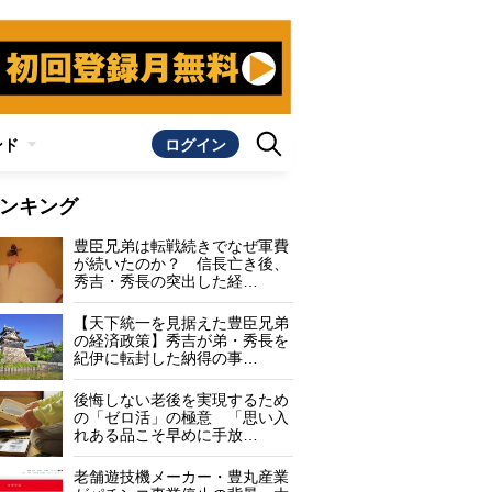
ンド
ログイン
ンキング
豊臣兄弟は転戦続きでなぜ軍費
が続いたのか？ 信長亡き後、
秀吉・秀長の突出した経…
【天下統一を見据えた豊臣兄弟
の経済政策】秀吉が弟・秀長を
紀伊に転封した納得の事…
後悔しない老後を実現するため
の「ゼロ活」の極意 「思い入
れある品こそ早めに手放…
老舗遊技機メーカー・豊丸産業