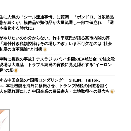
生に人気の「シール流通事情」に変調 「ボンドロ」は依然品
態が続くが、模倣品や類似品が大量流通し一部で値崩れ 「選
本格化する時代に」
がやりたいのか分からない」竹中平蔵氏が語る高市内閣の評
「給付付き税額控除はその場しのぎ」いま不可欠なのは“社会
制度の改革議論”と指摘
車時に複数の事故】テスラジャパン“多額のEV補助金”で注文殺
現場は大混乱 トラブル続発の背後に見え隠れする“イーロン
腕”の影
する中国企業の“国籍ロンダリング” SHEIN、TikTok、
mu…本社機能を海外に移転させ、トランプ関税の回避を狙う
人を隠れ蓑にした中国企業の農業参入・土地取得への懸念も