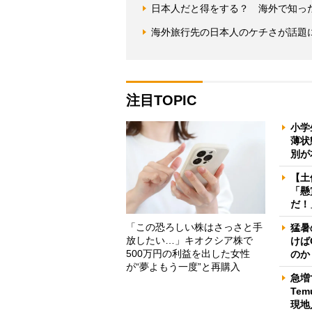
日本人だと得をする？ 海外で知った
海外旅行先の日本人のケチさが話題
注目TOPIC
小学
薄状
別が
【土
「懸
だ！
「この恐ろしい株はさっさと手
猛暑
放したい…」キオクシア株で
けば
500万円の利益を出した女性
のか
が“夢よもう一度”と再購入
急増
Te
現地