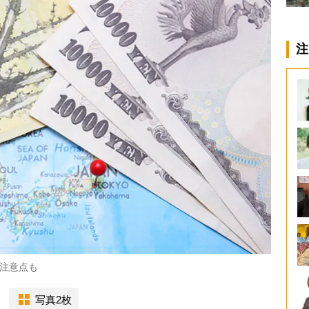
注
注意点も
写真2枚