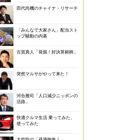
田代尚機のチャイナ・リサーチ
「みんなで大家さん」配当スト
ップ騒動の内幕
古賀真人「発掘！好決算銘柄」
突然マルサがやって来た！
河合雅司「人口減少ニッポンの
活路」
快適クルマ生活 乗ってみた、
使ってみた
大竹聡の「昼酒御免！」