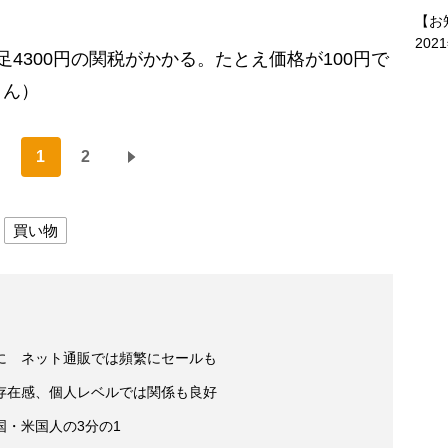
【お
202
4300円の関税がかかる。たとえ価格が100円で
さん）
1
2
買い物
に ネット通販では頻繁にセールも
存在感、個人レベルでは関係も良好
・米国人の3分の1