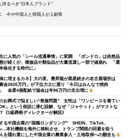
誇るべき“日本人ブランド”
に 今や中国人と韓国人が上顧客
生に人気の「シール流通事情」に変調 「ボンドロ」は依然品
態が続くが、模倣品や類似品が大量流通し一部で値崩れ 「選
本格化する時代に」
俵に埋まるカネ】大の里、豊昇龍が黒星続きの名古屋場所は
賞金2826万円」が下位力士に渡り「今日はみんなで焼肉
」 金星4個配給で協会は年96万円の支出増に
のお葬式で悩ましい“喪服問題” 女性は「ワンピースを着てい
OK」という俗説に潜む誤解、なぜ「ジャケット」がマストな
？《1級葬祭ディレクターが解説》
する中国企業の“国籍ロンダリング” SHEIN、TikTok、
mu…本社機能を海外に移転させ、トランプ関税の回避を狙う
人を隠れ蓑にした中国企業の農業参入・土地取得への懸念も