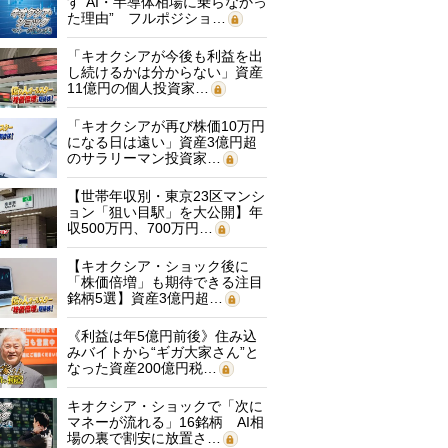
す“AI・半導体相場に乗らなかっ
た理由” フルポジショ…
「キオクシアが今後も利益を出
し続けるかは分からない」資産
11億円の個人投資家…
「キオクシアが再び株価10万円
になる日は遠い」資産3億円超
のサラリーマン投資家…
【世帯年収別・東京23区マンシ
ョン「狙い目駅」を大公開】年
収500万円、700万円…
【キオクシア・ショック後に
「株価倍増」も期待できる注目
銘柄5選】資産3億円超…
《利益は年5億円前後》住み込
みバイトから“ギガ大家さん”と
なった資産200億円税…
キオクシア・ショックで「次に
マネーが流れる」16銘柄 AI相
場の裏で割安に放置さ…