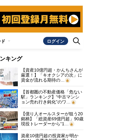
ンド
ログイン
ンキング
【資産10億円超・かんちさんが
厳選！】「キオクシアの次」に
資金が流れる期待の…
【首都圏の不動産価格「危ない
駅」ランキング】“中古マンシ
ョン売れ行き鈍化”のワ…
【億り人オールスターが狙う20
銘柄】「総資産69億円超」90歳
現役トレーダーから“1…
資産10億円超の投資家が明か