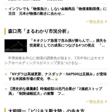
インフレでも「物価負け」しない金融商品「物価連動国債」に
注目 元本が物価の動きに合わせ…
一覧を見る
森口亮「まるわかり市況分析」
「キオクシア急落で含み損が膨らんで…」損失を
投資家としての成長につなげる4つの視点 「…
半導体株を中心に相場の調整色が強まり、7月中旬にはキオク
シアホールディングスがストップ安をつけるな…
「NYダウは高値更新、ナスダック・S&P500は足踏み」が意味
する米国株市場の変化 半…
【歴史的な爆騰劇】時価総額10兆円企業が「2連続ストップ
高」「制限値幅拡大」の衝撃 フ…
一覧を見る
大前研一「ビジネス新大陸」の歩き方