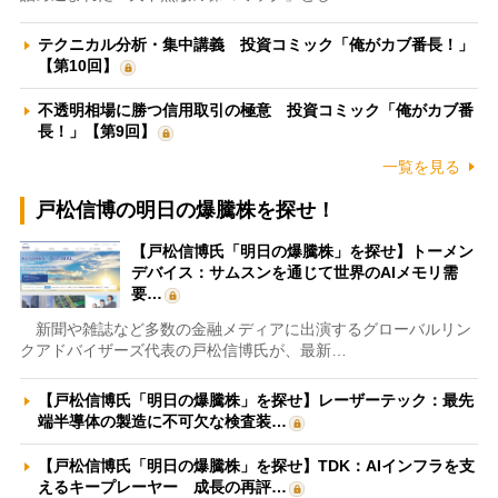
テクニカル分析・集中講義 投資コミック「俺がカブ番長！」
【第10回】
不透明相場に勝つ信用取引の極意 投資コミック「俺がカブ番
長！」【第9回】
一覧を見る
戸松信博の明日の爆騰株を探せ！
【戸松信博氏「明日の爆騰株」を探せ】トーメン
デバイス：サムスンを通じて世界のAIメモリ需
要…
新聞や雑誌など多数の金融メディアに出演するグローバルリン
クアドバイザーズ代表の戸松信博氏が、最新…
【戸松信博氏「明日の爆騰株」を探せ】レーザーテック：最先
端半導体の製造に不可欠な検査装…
【戸松信博氏「明日の爆騰株」を探せ】TDK：AIインフラを支
えるキープレーヤー 成長の再評…