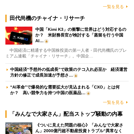
一覧を見る
田代尚機のチャイナ・リサーチ
中国「Kimi K3」の衝撃に世界はどう対応するの
か？ 米財務長官が検討する「蒸留を行う中国
AI…
中国経済に精通する中国株投資の第一人者・田代尚機氏のプレ
ミアム連載「チャイナ・リサーチ」。中国企…
中国経済“予想外の低成長”で政策のテコ入れ必至か 経済運営
方針の修正で成長加速が予想さ…
“AI革命”で爆発的な需要拡大が見込まれる「CXO」とは何
か？ 高い競争力を持つ中国の医薬品…
一覧を見る
「みんなで大家さん」配当ストップ騒動の内幕
《ついに見えた問題の核心》「みんなで大家さ
ん」2000億円超不動産投資トラブル“異常なく