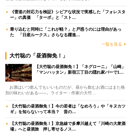
《雪道の対応力を検証》シビアな状況で実感した「フォレスタ
ー」の真価 「ターボ」と「スト…
乗り込むと同時に「これが軽？」と戸惑うのには理由があっ
た 「日産ルークス」さらなる躍進…
一覧を見る
大竹聡の「昼酒御免！」
【大竹聡の昼酒御免！】「ネグローニ」「山崎」
「マンハッタン」新宿三丁目の隠れ家バーで1…
お酒はいつ飲んでもいいものだが、昼から飲むお酒にはまた格
別の味わいがある――。ライター・作家の大竹…
【大竹聡の昼酒御免！】今の若者は「なめろう」や「キヌカツ
ギ」を知らないって本当？ 昔の…
【大竹聡の昼酒御免！】京急線で多摩川越えて「川崎の大衆酒
場」へと昼酒旅 押し寄せるノス…