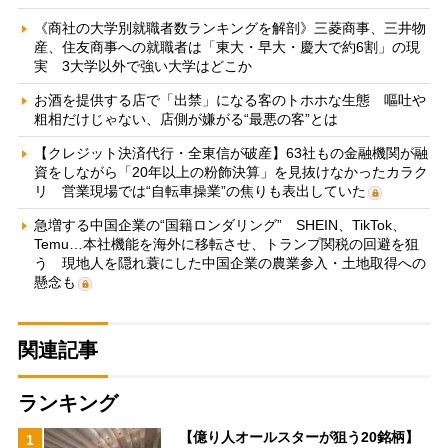
《商社の大学別就職者数ランキングを解剖》三菱商事、三井物
産、住友商事への就職者は「東大・早大・慶大で約6割」の現
実 3大学以外で強い大学はどこか
お酒を提供する店で「出禁」になる客のトホホな生態 嘔吐や
粗相だけじゃない、店側が嫌がる“最悪の客”とは
【クレジット決済代行・全東信が破産】63社もの金融機関が融
資をしながら「20年以上の粉飾決算」を見抜けなかったカラク
リ 営業現場では“自転車操業”の焦りも表出していた
急増する中国企業の“国籍ロンダリング” SHEIN、TikTok、
Temu…本社機能を海外に移転させ、トランプ関税の回避を狙
う 現地人を隠れ蓑にした中国企業の農業参入・土地取得への
懸念も
関連記事
ランキング
【億り人オールスターが狙う20銘柄】
1