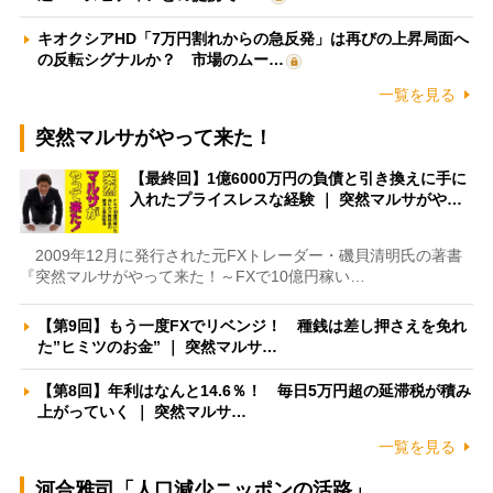
キオクシアHD「7万円割れからの急反発」は再びの上昇局面へ
の反転シグナルか？ 市場のムー…
一覧を見る
突然マルサがやって来た！
【最終回】1億6000万円の負債と引き換えに手に
入れたプライスレスな経験 ｜ 突然マルサがや…
2009年12月に発行された元FXトレーダー・磯貝清明氏の著書
『突然マルサがやって来た！～FXで10億円稼い…
【第9回】もう一度FXでリベンジ！ 種銭は差し押さえを免れ
た”ヒミツのお金” ｜ 突然マルサ…
【第8回】年利はなんと14.6％！ 毎日5万円超の延滞税が積み
上がっていく ｜ 突然マルサ…
一覧を見る
河合雅司「人口減少ニッポンの活路」