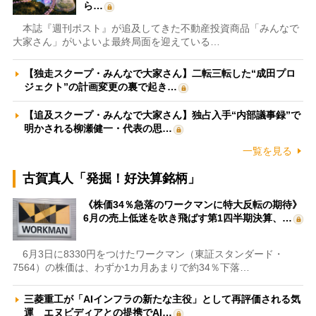
ら…
本誌『週刊ポスト』が追及してきた不動産投資商品「みんなで
大家さん」がいよいよ最終局面を迎えている…
【独走スクープ・みんなで大家さん】二転三転した“成田プロ
ジェクト”の計画変更の裏で起き…
【追及スクープ・みんなで大家さん】独占入手“内部議事録”で
明かされる柳瀬健一・代表の思…
一覧を見る
古賀真人「発掘！好決算銘柄」
《株価34％急落のワークマンに特大反転の期待》
6月の売上低迷を吹き飛ばす第1四半期決算、…
6月3日に8330円をつけたワークマン（東証スタンダード・
7564）の株価は、わずか1カ月あまりで約34％下落…
三菱重工が「AIインフラの新たな主役」として再評価される気
運 エヌビディアとの提携でAI…