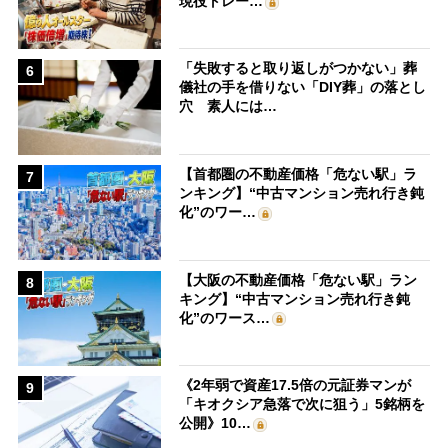
現役トレー…
「失敗すると取り返しがつかない」葬
6
儀社の手を借りない「DIY葬」の落とし
穴 素人には…
【首都圏の不動産価格「危ない駅」ラ
7
ンキング】“中古マンション売れ行き鈍
化”のワー…
【大阪の不動産価格「危ない駅」ラン
8
キング】“中古マンション売れ行き鈍
化”のワース…
《2年弱で資産17.5倍の元証券マンが
9
「キオクシア急落で次に狙う」5銘柄を
公開》10…