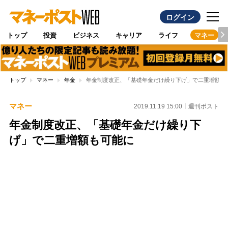
ログイン
トップ
投資
ビジネス
キャリア
ライフ
マネー
トップ
マネー
年金
年金制度改正、「基礎年金だけ繰り下げ」で二重増額も
マネー
2019.11.19 15:00
週刊ポスト
年金制度改正、「基礎年金だけ繰り下
げ」で二重増額も可能に
Loaded
:
100.00%
/
Unmute