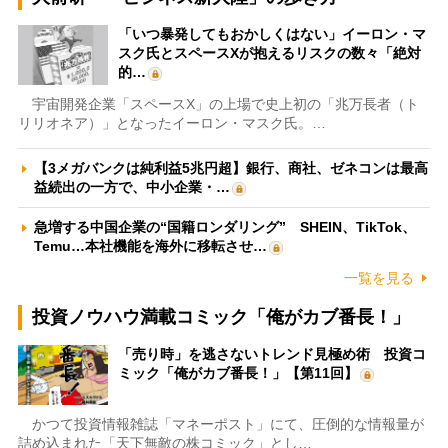
「いつ暴発してもおかしくはない」イーロン・マ
スク氏とスペースXが抱えるリスクの数々「絶対
的…
宇宙開発企業「スペースX」の上場で史上初の「兆万長者（ト
リリオネア）」となったイーロン・マスク氏。…
【3メガバンクは純利益5兆円超】銀行、商社、ゼネコンは最高
益続出の一方で、中小企業・…
急増する中国企業の“国籍ロンダリング” SHEIN、TikTok、
Temu…本社機能を海外に移転させ…
一覧を見る
投資ノウハウ満載コミック「俺がカブ番長！」
「売り時」を逃さないトレンド見極め術 投資コ
ミック「俺がカブ番長！」【第11回】
かつて投資情報雑誌「マネーポスト」にて、圧倒的な情報量が
詰め込まれた「天下無敵の株コミック」とし…