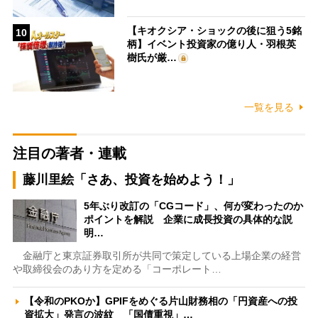
【キオクシア・ショックの後に狙う5銘
10
柄】イベント投資家の億り人・羽根英
樹氏が厳…
一覧を見る
注目の著者・連載
藤川里絵「さあ、投資を始めよう！」
5年ぶり改訂の「CGコード」、何が変わったのか
ポイントを解説 企業に成長投資の具体的な説
明…
金融庁と東京証券取引所が共同で策定している上場企業の経営
や取締役会のあり方を定める「コーポレート…
【令和のPKOか】GPIFをめぐる片山財務相の「円資産への投
資拡大」発言の波紋 「国債重視」…