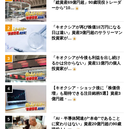
「総資産69億円超」90歳現役トレーダ
ーから“10…
「キオクシアが再び株価10万円になる
2
日は遠い」資産3億円超のサラリーマン
投資家が…
「キオクシアが今後も利益を出し続け
3
るかは分からない」資産11億円の個人
投資家が…
【キオクシア・ショック後に「株価倍
4
増」も期待できる注目銘柄5選】資産3
億円超・…
「AI・半導体関連が“本命”であること
5
に変わりはない」資産20億円超の90歳