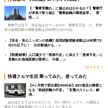
【「警察官離れ」に歯止めはかかるか？】警察庁
が本気で取り組む「警察組織の構造改革」 実
現…
警察庁が目下、頭を悩ませているのが「警察官不足」だ。警察
官の採用試験の受験者数は10年間で2分の1以…
【安全・安心ニッポンの危機】採用試験受験者数は10年間で2
分の1以下に！ 出生数減がも…
【医療崩壊】人口減少で「医師不足」に加えて「患者不足」に
見舞われ地域医療が限界に 今後…
一覧を見る
快適クルマ生活 乗ってみた、使ってみた
【4ヶ月間で受注累計6000台】BEV普及の障壁と
なる「航続距離の不安」「充電のストレス」解
消…
あれほどもてはやされていた「EV（BEV）シフト」の潮流も、
最近では減速基調になっているように見える。…