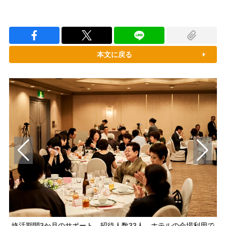
本文に戻る
終活期間3か月のサポート、招待人数33人、ホテルの会場利用で
「