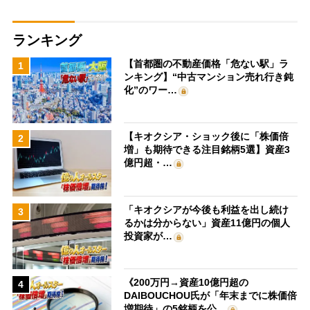
ランキング
【首都圏の不動産価格「危ない駅」ラ
1
ンキング】“中古マンション売れ行き鈍
化”のワー…
【キオクシア・ショック後に「株価倍
2
増」も期待できる注目銘柄5選】資産3
億円超・…
「キオクシアが今後も利益を出し続け
3
るかは分からない」資産11億円の個人
投資家が…
《200万円→資産10億円超の
4
DAIBOUCHOU氏が「年末までに株価倍
増期待」の5銘柄を公…