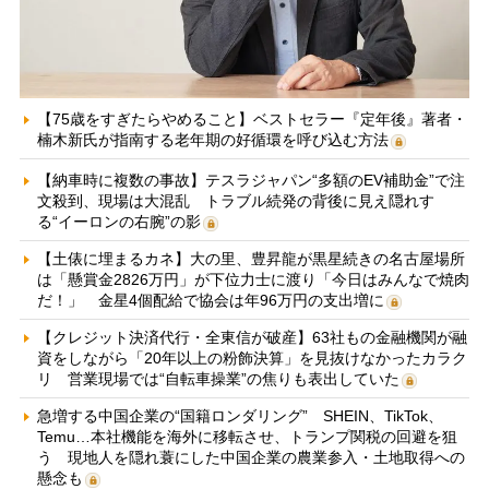
【75歳をすぎたらやめること】ベストセラー『定年後』著者・
楠木新氏が指南する老年期の好循環を呼び込む方法
【納車時に複数の事故】テスラジャパン“多額のEV補助金”で注
文殺到、現場は大混乱 トラブル続発の背後に見え隠れす
る“イーロンの右腕”の影
【土俵に埋まるカネ】大の里、豊昇龍が黒星続きの名古屋場所
は「懸賞金2826万円」が下位力士に渡り「今日はみんなで焼肉
だ！」 金星4個配給で協会は年96万円の支出増に
【クレジット決済代行・全東信が破産】63社もの金融機関が融
資をしながら「20年以上の粉飾決算」を見抜けなかったカラク
リ 営業現場では“自転車操業”の焦りも表出していた
急増する中国企業の“国籍ロンダリング” SHEIN、TikTok、
Temu…本社機能を海外に移転させ、トランプ関税の回避を狙
う 現地人を隠れ蓑にした中国企業の農業参入・土地取得への
懸念も