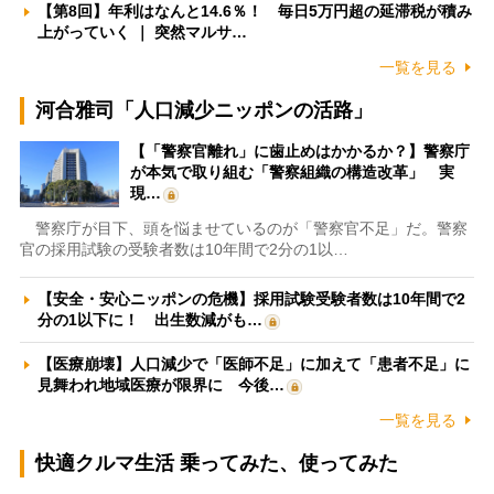
【第8回】年利はなんと14.6％！ 毎日5万円超の延滞税が積み
上がっていく ｜ 突然マルサ…
一覧を見る
河合雅司「人口減少ニッポンの活路」
【「警察官離れ」に歯止めはかかるか？】警察庁
が本気で取り組む「警察組織の構造改革」 実
現…
警察庁が目下、頭を悩ませているのが「警察官不足」だ。警察
官の採用試験の受験者数は10年間で2分の1以…
【安全・安心ニッポンの危機】採用試験受験者数は10年間で2
分の1以下に！ 出生数減がも…
【医療崩壊】人口減少で「医師不足」に加えて「患者不足」に
見舞われ地域医療が限界に 今後…
一覧を見る
快適クルマ生活 乗ってみた、使ってみた