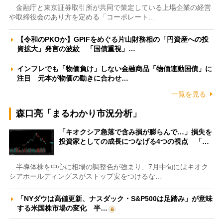
金融庁と東京証券取引所が共同で策定している上場企業の経営
や取締役会のあり方を定める「コーポレート…
【令和のPKOか】GPIFをめぐる片山財務相の「円資産への投
資拡大」発言の波紋 「国債重視」…
インフレでも「物価負け」しない金融商品「物価連動国債」に
注目 元本が物価の動きに合わせ…
一覧を見る
森口亮「まるわかり市況分析」
「キオクシア急落で含み損が膨らんで…」損失を
投資家としての成長につなげる4つの視点 「…
半導体株を中心に相場の調整色が強まり、7月中旬にはキオク
シアホールディングスがストップ安をつけるな…
「NYダウは高値更新、ナスダック・S&P500は足踏み」が意味
する米国株市場の変化 半…