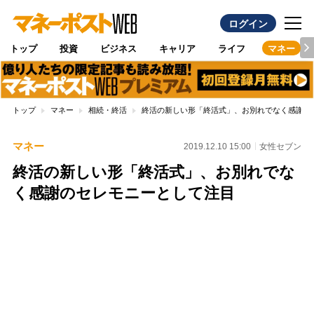
ログイン
トップ
投資
ビジネス
キャリア
ライフ
マネー
トップ
マネー
相続・終活
終活の新しい形「終活式」、お別れでなく感謝の
マネー
2019.12.10 15:00
女性セブン
終活の新しい形「終活式」、お別れでな
く感謝のセレモニーとして注目
Loaded
:
100.00%
/
Unmute