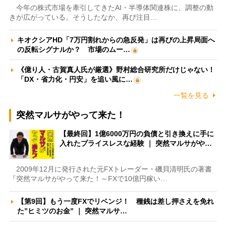
今年の株式市場を牽引してきたAI・半導体関連株に、調整の動
きが広がっている。そうしたなか、再び注目…
キオクシアHD「7万円割れからの急反発」は再びの上昇局面へ
の反転シグナルか？ 市場のムー…
《億り人・古賀真人氏が厳選》野村総合研究所だけじゃない！
「DX・省力化・円安」を追い風に…
一覧を見る
突然マルサがやって来た！
【最終回】1億6000万円の負債と引き換えに手に
入れたプライスレスな経験 ｜ 突然マルサがや…
2009年12月に発行された元FXトレーダー・磯貝清明氏の著書
『突然マルサがやって来た！～FXで10億円稼い…
【第9回】もう一度FXでリベンジ！ 種銭は差し押さえを免れ
た”ヒミツのお金” ｜ 突然マルサ…