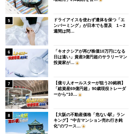
ドライアイスを使わず遺体を保つ「エ
5
ンバーミング」が日本でも普及 1～2
週間は問…
「キオクシアが再び株価10万円になる
6
日は遠い」資産3億円超のサラリーマン
投資家が…
【億り人オールスターが狙う20銘柄】
7
「総資産69億円超」90歳現役トレーダ
ーから“10…
【大阪の不動産価格「危ない駅」ラン
8
キング】“中古マンション売れ行き鈍
化”のワース…