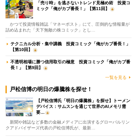
「売り時」を逃さないトレンド見極め術 投資コ
ミック「俺がカブ番長！」【第11回】
かつて投資情報雑誌「マネーポスト」にて、圧倒的な情報量が
詰め込まれた「天下無敵の株コミック」とし…
テクニカル分析・集中講義 投資コミック「俺がカブ番長！」
【第10回】
不透明相場に勝つ信用取引の極意 投資コミック「俺がカブ番
長！」【第9回】
一覧を見る
戸松信博の明日の爆騰株を探せ！
【戸松信博氏「明日の爆騰株」を探せ】トーメン
デバイス：サムスンを通じて世界のAIメモリ需
要…
新聞や雑誌など多数の金融メディアに出演するグローバルリン
クアドバイザーズ代表の戸松信博氏が、最新…