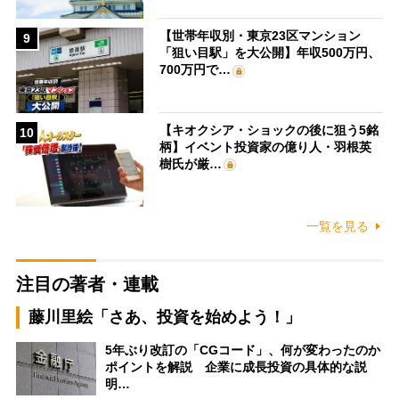
【世帯年収別・東京23区マンション
9
「狙い目駅」を大公開】年収500万円、
700万円で…
【キオクシア・ショックの後に狙う5銘
10
柄】イベント投資家の億り人・羽根英
樹氏が厳…
一覧を見る
注目の著者・連載
藤川里絵「さあ、投資を始めよう！」
5年ぶり改訂の「CGコード」、何が変わったのか
ポイントを解説 企業に成長投資の具体的な説
明…