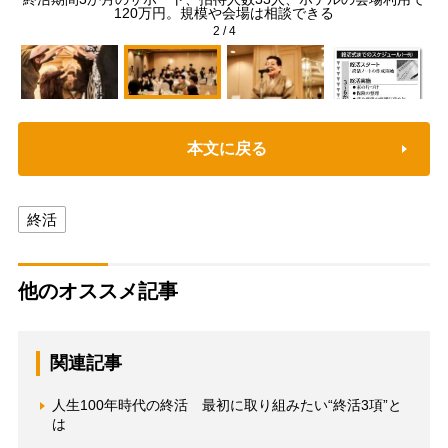
ー
120万円。規模や会場は相談できる
2
/
4
本文に戻る
終活
他のオススメ記事
関連記事
人生100年時代の終活 最初に取り組みたい“終活3項”と
は