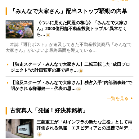
「みんなで大家さん」配当ストップ騒動の内幕
《ついに見えた問題の核心》「みんなで大家さ
ん」2000億円超不動産投資トラブル“異常なく
ら…
本誌『週刊ポスト』が追及してきた不動産投資商品「みんなで
大家さん」がいよいよ最終局面を迎えている…
【独走スクープ・みんなで大家さん】二転三転した“成田プロ
ジェクト”の計画変更の裏で起き…
【追及スクープ・みんなで大家さん】独占入手“内部議事録”で
明かされる柳瀬健一・代表の思…
一覧を見る
古賀真人「発掘！好決算銘柄」
三菱重工が「AIインフラの新たな主役」として再
評価される気運 エヌビディアとの提携でAIデ…