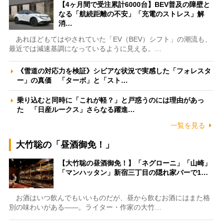
【4ヶ月間で受注累計6000台】BEV普及の障壁と
なる「航続距離の不安」「充電のストレス」解
消…
あれほどもてはやされていた「EV（BEV）シフト」の潮流も、
最近では減速基調になっているように見える。…
《雪道の対応力を検証》シビアな状況で実感した「フォレスタ
ー」の真価 「ターボ」と「スト…
乗り込むと同時に「これが軽？」と戸惑うのには理由があっ
た 「日産ルークス」さらなる躍進…
一覧を見る
大竹聡の「昼酒御免！」
【大竹聡の昼酒御免！】「ネグローニ」「山崎」
「マンハッタン」新宿三丁目の隠れ家バーで1…
お酒はいつ飲んでもいいものだが、昼から飲むお酒にはまた格
別の味わいがある――。ライター・作家の大竹…