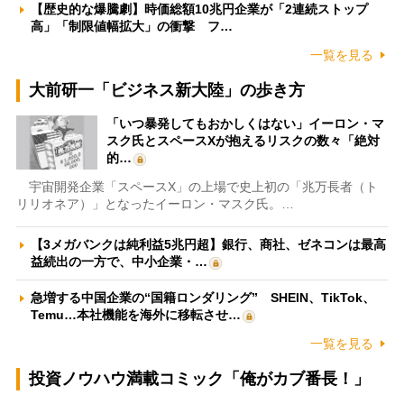
【歴史的な爆騰劇】時価総額10兆円企業が「2連続ストップ
高」「制限値幅拡大」の衝撃 フ…
一覧を見る
大前研一「ビジネス新大陸」の歩き方
「いつ暴発してもおかしくはない」イーロン・マ
スク氏とスペースXが抱えるリスクの数々「絶対
的…
宇宙開発企業「スペースX」の上場で史上初の「兆万長者（ト
リリオネア）」となったイーロン・マスク氏。…
【3メガバンクは純利益5兆円超】銀行、商社、ゼネコンは最高
益続出の一方で、中小企業・…
急増する中国企業の“国籍ロンダリング” SHEIN、TikTok、
Temu…本社機能を海外に移転させ…
一覧を見る
投資ノウハウ満載コミック「俺がカブ番長！」