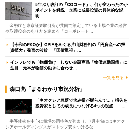
5年ぶり改訂の「CGコード」、何が変わったのか
ポイントを解説 企業に成長投資の具体的な説
明…
金融庁と東京証券取引所が共同で策定している上場企業の経営
や取締役会のあり方を定める「コーポレート…
【令和のPKOか】GPIFをめぐる片山財務相の「円資産への投
資拡大」発言の波紋 「国債重視」…
インフレでも「物価負け」しない金融商品「物価連動国債」に
注目 元本が物価の動きに合わせ…
一覧を見る
森口亮「まるわかり市況分析」
「キオクシア急落で含み損が膨らんで…」損失を
投資家としての成長につなげる4つの視点 「…
半導体株を中心に相場の調整色が強まり、7月中旬にはキオク
シアホールディングスがストップ安をつけるな…