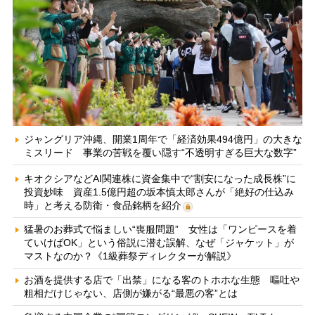
ジャングリア沖縄、開業1周年で「経済効果494億円」の大きな
ミスリード 事業の苦戦を覆い隠す“不透明すぎる巨大な数字”
キオクシアなどAI関連株に資金集中で“割安になった成長株”に
投資妙味 資産1.5億円超の坂本慎太郎さんが「絶好の仕込み
時」と考える防衛・食品銘柄を紹介
猛暑のお葬式で悩ましい“喪服問題” 女性は「ワンピースを着
ていけばOK」という俗説に潜む誤解、なぜ「ジャケット」が
マストなのか？《1級葬祭ディレクターが解説》
お酒を提供する店で「出禁」になる客のトホホな生態 嘔吐や
粗相だけじゃない、店側が嫌がる“最悪の客”とは