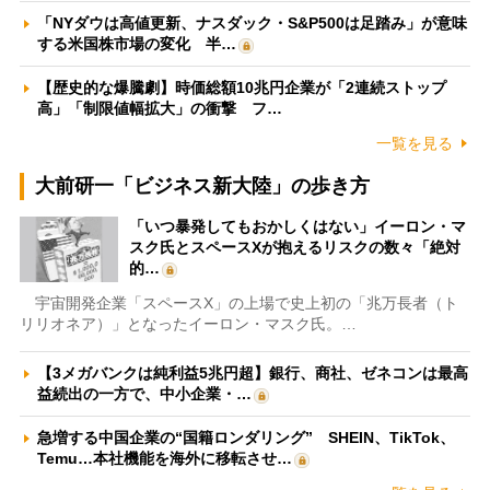
「NYダウは高値更新、ナスダック・S&P500は足踏み」が意味
する米国株市場の変化 半…
【歴史的な爆騰劇】時価総額10兆円企業が「2連続ストップ
高」「制限値幅拡大」の衝撃 フ…
一覧を見る
大前研一「ビジネス新大陸」の歩き方
「いつ暴発してもおかしくはない」イーロン・マ
スク氏とスペースXが抱えるリスクの数々「絶対
的…
宇宙開発企業「スペースX」の上場で史上初の「兆万長者（ト
リリオネア）」となったイーロン・マスク氏。…
【3メガバンクは純利益5兆円超】銀行、商社、ゼネコンは最高
益続出の一方で、中小企業・…
急増する中国企業の“国籍ロンダリング” SHEIN、TikTok、
Temu…本社機能を海外に移転させ…