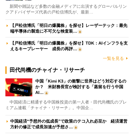
新聞や雑誌など多数の金融メディアに出演するグローバルリン
クアドバイザーズ代表の戸松信博氏が、最新…
【戸松信博氏「明日の爆騰株」を探せ】レーザーテック：最先
端半導体の製造に不可欠な検査装…
【戸松信博氏「明日の爆騰株」を探せ】TDK：AIインフラを支
えるキープレーヤー 成長の再評…
一覧を見る
田代尚機のチャイナ・リサーチ
中国「Kimi K3」の衝撃に世界はどう対応するの
か？ 米財務長官が検討する「蒸留を行う中国
AI…
中国経済に精通する中国株投資の第一人者・田代尚機氏のプレ
ミアム連載「チャイナ・リサーチ」。中国企…
中国経済“予想外の低成長”で政策のテコ入れ必至か 経済運営
方針の修正で成長加速が予想さ…