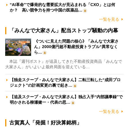
“AI革命”で爆発的な需要拡大が見込まれる「CXO」とは何
か？ 高い競争力を持つ中国の医薬品…
一覧を見る
「みんなで大家さん」配当ストップ騒動の内幕
《ついに見えた問題の核心》「みんなで大家さ
ん」2000億円超不動産投資トラブル“異常なく
ら…
本誌『週刊ポスト』が追及してきた不動産投資商品「みんなで
大家さん」がいよいよ最終局面を迎えている…
【独走スクープ・みんなで大家さん】二転三転した“成田プロ
ジェクト”の計画変更の裏で起き…
【追及スクープ・みんなで大家さん】独占入手“内部議事録”で
明かされる柳瀬健一・代表の思…
一覧を見る
古賀真人「発掘！好決算銘柄」