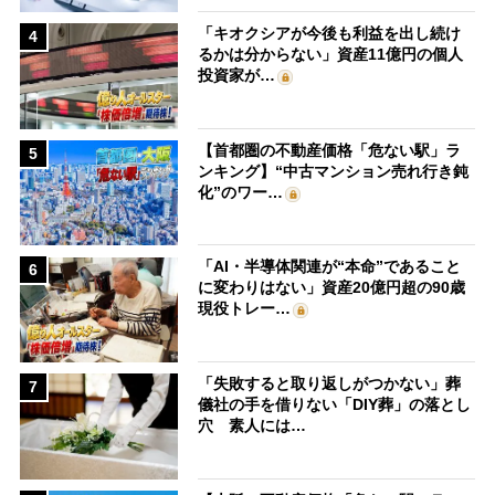
「キオクシアが今後も利益を出し続け
4
るかは分からない」資産11億円の個人
投資家が…
【首都圏の不動産価格「危ない駅」ラ
5
ンキング】“中古マンション売れ行き鈍
化”のワー…
「AI・半導体関連が“本命”であること
6
に変わりはない」資産20億円超の90歳
現役トレー…
「失敗すると取り返しがつかない」葬
7
儀社の手を借りない「DIY葬」の落とし
穴 素人には…