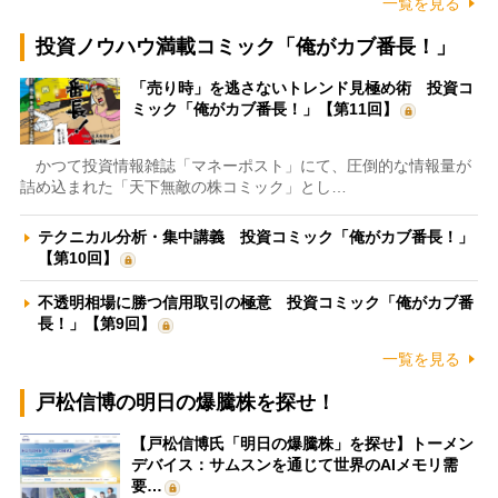
一覧を見る
投資ノウハウ満載コミック「俺がカブ番長！」
「売り時」を逃さないトレンド見極め術 投資コ
ミック「俺がカブ番長！」【第11回】
かつて投資情報雑誌「マネーポスト」にて、圧倒的な情報量が
詰め込まれた「天下無敵の株コミック」とし…
テクニカル分析・集中講義 投資コミック「俺がカブ番長！」
【第10回】
不透明相場に勝つ信用取引の極意 投資コミック「俺がカブ番
長！」【第9回】
一覧を見る
戸松信博の明日の爆騰株を探せ！
【戸松信博氏「明日の爆騰株」を探せ】トーメン
デバイス：サムスンを通じて世界のAIメモリ需
要…