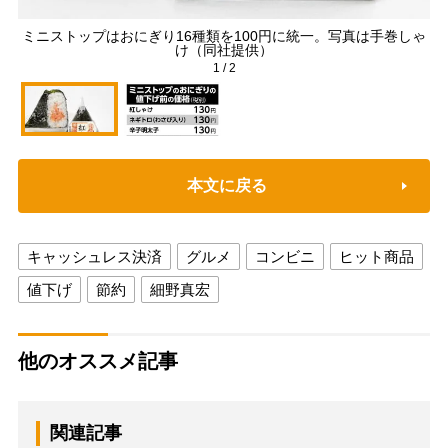
ミニストップはおにぎり16種類を100円に統一。写真は手巻しゃ
け（同社提供）
1
/
2
本文に戻る
キャッシュレス決済
グルメ
コンビニ
ヒット商品
値下げ
節約
細野真宏
他のオススメ記事
関連記事