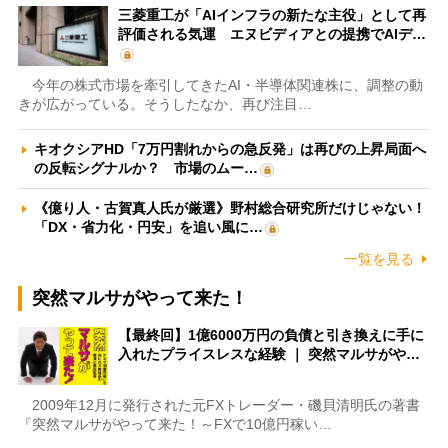
三菱重工が「AIインフラの新たな主役」として再
評価される気運 エヌビディアとの提携でAIデ…
今年の株式市場を牽引してきたAI・半導体関連株に、調整の動
きが広がっている。そうしたなか、再び注目…
キオクシアHD「7万円割れからの急反発」は再びの上昇局面へ
の反転シグナルか？ 市場のムー…
《億り人・古賀真人氏が厳選》野村総合研究所だけじゃない！
「DX・省力化・円安」を追い風に…
一覧を見る
突然マルサがやって来た！
【最終回】1億6000万円の負債と引き換えに手に
入れたプライスレスな経験 ｜ 突然マルサがや…
2009年12月に発行された元FXトレーダー・磯貝清明氏の著書
『突然マルサがやって来た！～FXで10億円稼い…