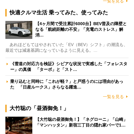
一覧を見る
快適クルマ生活 乗ってみた、使ってみた
【4ヶ月間で受注累計6000台】BEV普及の障壁と
なる「航続距離の不安」「充電のストレス」解
消…
あれほどもてはやされていた「EV（BEV）シフト」の潮流も、
最近では減速基調になっているように見える。…
《雪道の対応力を検証》シビアな状況で実感した「フォレスタ
ー」の真価 「ターボ」と「スト…
乗り込むと同時に「これが軽？」と戸惑うのには理由があっ
た 「日産ルークス」さらなる躍進…
一覧を見る
大竹聡の「昼酒御免！」
【大竹聡の昼酒御免！】「ネグローニ」「山崎」
「マンハッタン」新宿三丁目の隠れ家バーで1…