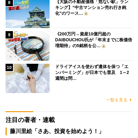
【大阪の不動産価格「危ない駅」ラン
8
キング】“中古マンション売れ行き鈍
化”のワース…
《200万円→資産10億円超の
9
DAIBOUCHOU氏が「年末までに株価倍
増期待」の5銘柄を公…
ドライアイスを使わず遺体を保つ「エ
10
ンバーミング」が日本でも普及 1～2
週間は問…
一覧を見る
注目の著者・連載
藤川里絵「さあ、投資を始めよう！」