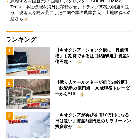
急増する中国企業の“国籍ロンダリング” SHEIN、TikTok、
Temu…本社機能を海外に移転させ、トランプ関税の回避を狙
う 現地人を隠れ蓑にした中国企業の農業参入・土地取得への
懸念も
ランキング
【キオクシア・ショック後に「株価倍
1
増」も期待できる注目銘柄5選】資産3
億円超・…
【億り人オールスターが狙う20銘柄】
2
「総資産69億円超」90歳現役トレーダ
ーから“10…
「キオクシアが再び株価10万円になる
3
日は遠い」資産3億円超のサラリーマン
投資家が…