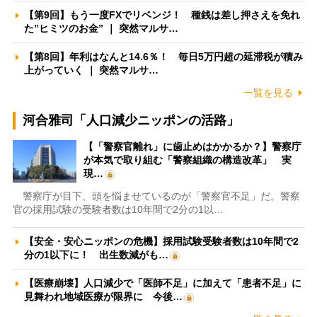
【第9回】もう一度FXでリベンジ！ 種銭は差し押さえを免れ
た”ヒミツのお金” ｜ 突然マルサ…
【第8回】年利はなんと14.6％！ 毎日5万円超の延滞税が積み
上がっていく ｜ 突然マルサ…
一覧を見る
河合雅司「人口減少ニッポンの活路」
【「警察官離れ」に歯止めはかかるか？】警察庁
が本気で取り組む「警察組織の構造改革」 実
現…
警察庁が目下、頭を悩ませているのが「警察官不足」だ。警察
官の採用試験の受験者数は10年間で2分の1以…
【安全・安心ニッポンの危機】採用試験受験者数は10年間で2
分の1以下に！ 出生数減がも…
【医療崩壊】人口減少で「医師不足」に加えて「患者不足」に
見舞われ地域医療が限界に 今後…