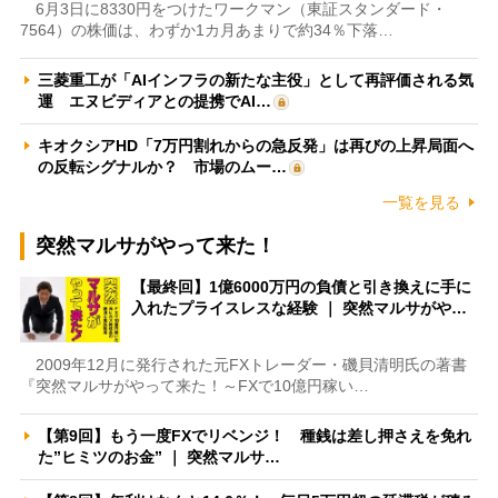
6月3日に8330円をつけたワークマン（東証スタンダード・
7564）の株価は、わずか1カ月あまりで約34％下落…
三菱重工が「AIインフラの新たな主役」として再評価される気
運 エヌビディアとの提携でAI…
キオクシアHD「7万円割れからの急反発」は再びの上昇局面へ
の反転シグナルか？ 市場のムー…
一覧を見る
突然マルサがやって来た！
【最終回】1億6000万円の負債と引き換えに手に
入れたプライスレスな経験 ｜ 突然マルサがや…
2009年12月に発行された元FXトレーダー・磯貝清明氏の著書
『突然マルサがやって来た！～FXで10億円稼い…
【第9回】もう一度FXでリベンジ！ 種銭は差し押さえを免れ
た”ヒミツのお金” ｜ 突然マルサ…