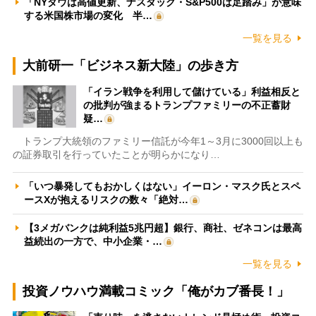
「NYダウは高値更新、ナスダック・S&P500は足踏み」が意味
する米国株市場の変化 半…
一覧を見る
大前研一「ビジネス新大陸」の歩き方
「イラン戦争を利用して儲けている」利益相反と
の批判が強まるトランプファミリーの不正蓄財
疑…
トランプ大統領のファミリー信託が今年1～3月に3000回以上も
の証券取引を行っていたことが明らかになり…
「いつ暴発してもおかしくはない」イーロン・マスク氏とスペ
ースXが抱えるリスクの数々「絶対…
【3メガバンクは純利益5兆円超】銀行、商社、ゼネコンは最高
益続出の一方で、中小企業・…
一覧を見る
投資ノウハウ満載コミック「俺がカブ番長！」