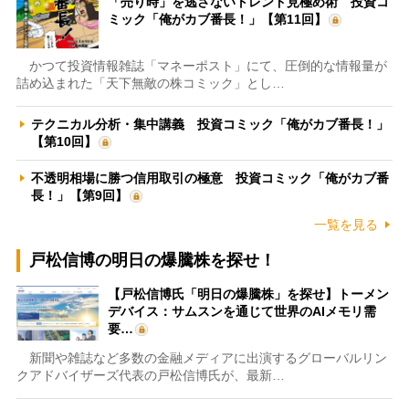
「売り時」を逃さないトレンド見極め術 投資コ
ミック「俺がカブ番長！」【第11回】
かつて投資情報雑誌「マネーポスト」にて、圧倒的な情報量が
詰め込まれた「天下無敵の株コミック」とし…
テクニカル分析・集中講義 投資コミック「俺がカブ番長！」
【第10回】
不透明相場に勝つ信用取引の極意 投資コミック「俺がカブ番
長！」【第9回】
一覧を見る
戸松信博の明日の爆騰株を探せ！
【戸松信博氏「明日の爆騰株」を探せ】トーメン
デバイス：サムスンを通じて世界のAIメモリ需
要…
新聞や雑誌など多数の金融メディアに出演するグローバルリン
クアドバイザーズ代表の戸松信博氏が、最新…