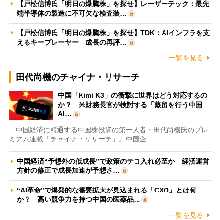
【戸松信博氏「明日の爆騰株」を探せ】レーザーテック：最先
端半導体の製造に不可欠な検査装…
【戸松信博氏「明日の爆騰株」を探せ】TDK：AIインフラを支
えるキープレーヤー 成長の再評…
一覧を見る
田代尚機のチャイナ・リサーチ
中国「Kimi K3」の衝撃に世界はどう対応するの
か？ 米財務長官が検討する「蒸留を行う中国
AI…
中国経済に精通する中国株投資の第一人者・田代尚機氏のプレ
ミアム連載「チャイナ・リサーチ」。中国企…
中国経済“予想外の低成長”で政策のテコ入れ必至か 経済運営
方針の修正で成長加速が予想さ…
“AI革命”で爆発的な需要拡大が見込まれる「CXO」とは何
か？ 高い競争力を持つ中国の医薬品…
一覧を見る