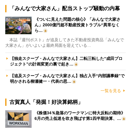
「みんなで大家さん」配当ストップ騒動の内幕
《ついに見えた問題の核心》「みんなで大家さ
ん」2000億円超不動産投資トラブル“異常なく
ら…
本誌『週刊ポスト』が追及してきた不動産投資商品「みんなで
大家さん」がいよいよ最終局面を迎えている…
【独走スクープ・みんなで大家さん】二転三転した“成田プロ
ジェクト”の計画変更の裏で起き…
【追及スクープ・みんなで大家さん】独占入手“内部議事録”で
明かされる柳瀬健一・代表の思…
一覧を見る
古賀真人「発掘！好決算銘柄」
《株価34％急落のワークマンに特大反転の期待》
6月の売上低迷を吹き飛ばす第1四半期決算、…