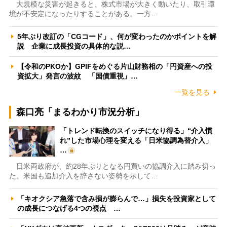
大規模な災害が起きると、株式市場が大きく動いたり、取引環
境が不安定になったりすることがある。一方…
5年ぶり改訂の「CGコード」、何が変わったのかポイントを解
説 企業に成長投資の具体的な説…
【令和のPKOか】GPIFをめぐる片山財務相の「円資産への投
資拡大」発言の波紋 「国債重視」…
一覧を見る
森口亮「まるわかり市況分析」
「トレンド転換のスイッチになり得る」“介入慣
れ”した市場心理を変える「日米協調為替介入」
…
日米両政府が、約28年ぶりとなる円買いの協調介入に踏み切っ
た。米国も追加介入を辞さない姿勢を示して…
「キオクシア急落で含み損が膨らんで…」損失を投資家として
の成長につなげる4つの視点 …