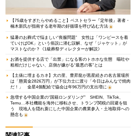
【75歳をすぎたらやめること】ベストセラー『定年後』著者・
楠木新氏が指南する老年期の好循環を呼び込む方法
猛暑のお葬式で悩ましい“喪服問題” 女性は「ワンピースを着
ていけばOK」という俗説に潜む誤解、なぜ「ジャケット」が
マストなのか？《1級葬祭ディレクターが解説》
お酒を提供する店で「出禁」になる客のトホホな生態 嘔吐や
粗相だけじゃない、店側が嫌がる“最悪の客”とは
【土俵に埋まるカネ】大の里、豊昇龍が黒星続きの名古屋場所
は「懸賞金2826万円」が下位力士に渡り「今日はみんなで焼肉
だ！」 金星4個配給で協会は年96万円の支出増に
急増する中国企業の“国籍ロンダリング” SHEIN、TikTok、
Temu…本社機能を海外に移転させ、トランプ関税の回避を狙
う 現地人を隠れ蓑にした中国企業の農業参入・土地取得への
懸念も
関連記事