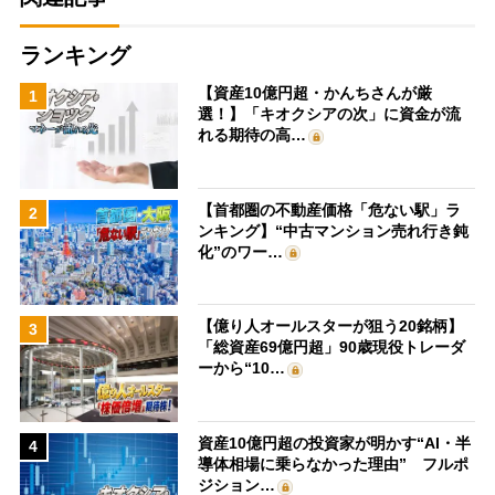
ランキング
【資産10億円超・かんちさんが厳
1
選！】「キオクシアの次」に資金が流
れる期待の高…
【首都圏の不動産価格「危ない駅」ラ
2
ンキング】“中古マンション売れ行き鈍
化”のワー…
【億り人オールスターが狙う20銘柄】
3
「総資産69億円超」90歳現役トレーダ
ーから“10…
資産10億円超の投資家が明かす“AI・半
4
導体相場に乗らなかった理由” フルポ
ジション…