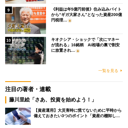
《利益は年5億円前後》住み込みバイト
9
から“ギガ大家さん”となった資産200億
円税理…
キオクシア・ショックで「次にマネー
10
が流れる」16銘柄 AI相場の裏で割安
に放置され…
一覧を見る
注目の著者・連載
藤川里絵「さあ、投資を始めよう！」
【資産運用】大災害時に慌てないために平時から
備えておきたい3つのポイント「資産の棚卸し…