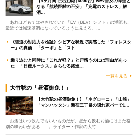
【4ヶ月間で受注累計6000台】BEV普及の障壁と
なる「航続距離の不安」「充電のストレス」解
消…
あれほどもてはやされていた「EV（BEV）シフト」の潮流も、
最近では減速基調になっているように見える。…
《雪道の対応力を検証》シビアな状況で実感した「フォレスタ
ー」の真価 「ターボ」と「スト…
乗り込むと同時に「これが軽？」と戸惑うのには理由があっ
た 「日産ルークス」さらなる躍進…
一覧を見る
大竹聡の「昼酒御免！」
【大竹聡の昼酒御免！】「ネグローニ」「山崎」
「マンハッタン」新宿三丁目の隠れ家バーで1…
お酒はいつ飲んでもいいものだが、昼から飲むお酒にはまた格
別の味わいがある――。ライター・作家の大竹…