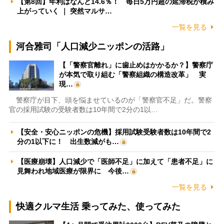
【第8回】年利はなんと14.6％！ 毎日5万円超の延滞税が積み
上がっていく ｜ 突然マルサ…
一覧を見る
河合雅司「人口減少ニッポンの活路」
【「警察官離れ」に歯止めはかかるか？】警察庁
が本気で取り組む「警察組織の構造改革」 実
現…
警察庁が目下、頭を悩ませているのが「警察官不足」だ。警察
官の採用試験の受験者数は10年間で2分の1以…
【安全・安心ニッポンの危機】採用試験受験者数は10年間で2
分の1以下に！ 出生数減がも…
【医療崩壊】人口減少で「医師不足」に加えて「患者不足」に
見舞われ地域医療が限界に 今後…
一覧を見る
快適クルマ生活 乗ってみた、使ってみた