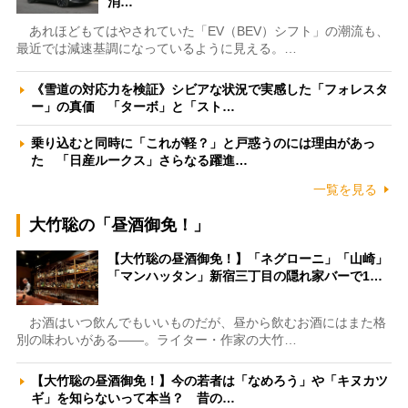
消…
あれほどもてはやされていた「EV（BEV）シフト」の潮流も、
最近では減速基調になっているように見える。…
《雪道の対応力を検証》シビアな状況で実感した「フォレスタ
ー」の真価 「ターボ」と「スト…
乗り込むと同時に「これが軽？」と戸惑うのには理由があっ
た 「日産ルークス」さらなる躍進…
一覧を見る
大竹聡の「昼酒御免！」
【大竹聡の昼酒御免！】「ネグローニ」「山崎」
「マンハッタン」新宿三丁目の隠れ家バーで1…
お酒はいつ飲んでもいいものだが、昼から飲むお酒にはまた格
別の味わいがある――。ライター・作家の大竹…
【大竹聡の昼酒御免！】今の若者は「なめろう」や「キヌカツ
ギ」を知らないって本当？ 昔の…