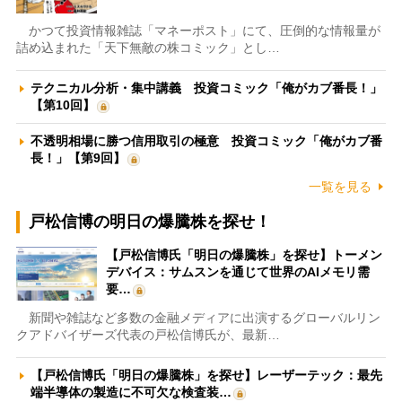
かつて投資情報雑誌「マネーポスト」にて、圧倒的な情報量が
詰め込まれた「天下無敵の株コミック」とし…
テクニカル分析・集中講義 投資コミック「俺がカブ番長！」
【第10回】
不透明相場に勝つ信用取引の極意 投資コミック「俺がカブ番
長！」【第9回】
一覧を見る
戸松信博の明日の爆騰株を探せ！
【戸松信博氏「明日の爆騰株」を探せ】トーメン
デバイス：サムスンを通じて世界のAIメモリ需
要…
新聞や雑誌など多数の金融メディアに出演するグローバルリン
クアドバイザーズ代表の戸松信博氏が、最新…
【戸松信博氏「明日の爆騰株」を探せ】レーザーテック：最先
端半導体の製造に不可欠な検査装…