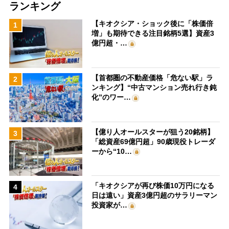
ランキング
【キオクシア・ショック後に「株価倍
1
増」も期待できる注目銘柄5選】資産3
億円超・…
【首都圏の不動産価格「危ない駅」ラ
2
ンキング】“中古マンション売れ行き鈍
化”のワー…
【億り人オールスターが狙う20銘柄】
3
「総資産69億円超」90歳現役トレーダ
ーから“10…
「キオクシアが再び株価10万円になる
4
日は遠い」資産3億円超のサラリーマン
投資家が…