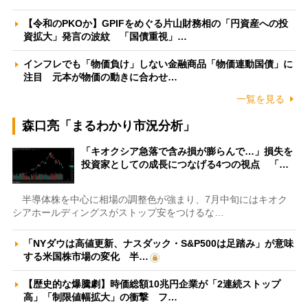
【令和のPKOか】GPIFをめぐる片山財務相の「円資産への投
資拡大」発言の波紋 「国債重視」…
インフレでも「物価負け」しない金融商品「物価連動国債」に
注目 元本が物価の動きに合わせ…
一覧を見る
森口亮「まるわかり市況分析」
「キオクシア急落で含み損が膨らんで…」損失を
投資家としての成長につなげる4つの視点 「…
半導体株を中心に相場の調整色が強まり、7月中旬にはキオク
シアホールディングスがストップ安をつけるな…
「NYダウは高値更新、ナスダック・S&P500は足踏み」が意味
する米国株市場の変化 半…
【歴史的な爆騰劇】時価総額10兆円企業が「2連続ストップ
高」「制限値幅拡大」の衝撃 フ…