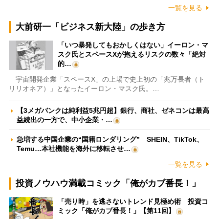
一覧を見る
大前研一「ビジネス新大陸」の歩き方
「いつ暴発してもおかしくはない」イーロン・マ
スク氏とスペースXが抱えるリスクの数々「絶対
的…
宇宙開発企業「スペースX」の上場で史上初の「兆万長者（ト
リリオネア）」となったイーロン・マスク氏。…
【3メガバンクは純利益5兆円超】銀行、商社、ゼネコンは最高
益続出の一方で、中小企業・…
急増する中国企業の“国籍ロンダリング” SHEIN、TikTok、
Temu…本社機能を海外に移転させ…
一覧を見る
投資ノウハウ満載コミック「俺がカブ番長！」
「売り時」を逃さないトレンド見極め術 投資コ
ミック「俺がカブ番長！」【第11回】