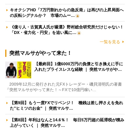
キオクシアHD「7万円割れからの急反発」は再びの上昇局面へ
の反転シグナルか？ 市場のムー…
《億り人・古賀真人氏が厳選》野村総合研究所だけじゃない！
「DX・省力化・円安」を追い風に…
一覧を見る
突然マルサがやって来た！
【最終回】1億6000万円の負債と引き換えに手に
入れたプライスレスな経験 ｜ 突然マルサがや…
2009年12月に発行された元FXトレーダー・磯貝清明氏の著書
『突然マルサがやって来た！～FXで10億円稼い…
【第9回】もう一度FXでリベンジ！ 種銭は差し押さえを免れ
た”ヒミツのお金” ｜ 突然マルサ…
【第8回】年利はなんと14.6％！ 毎日5万円超の延滞税が積み
上がっていく ｜ 突然マルサ…