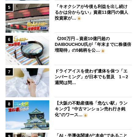
「キオクシアが今後も利益を出し続け
5
るかは分からない」資産11億円の個人
投資家が…
《200万円→資産10億円超の
6
DAIBOUCHOU氏が「年末までに株価倍
増期待」の5銘柄を公…
ドライアイスを使わず遺体を保つ「エ
7
ンバーミング」が日本でも普及 1～2
週間は問…
【大阪の不動産価格「危ない駅」ラン
8
キング】“中古マンション売れ行き鈍
化”のワース…
「AI・半導体関連が“本命”であること
9