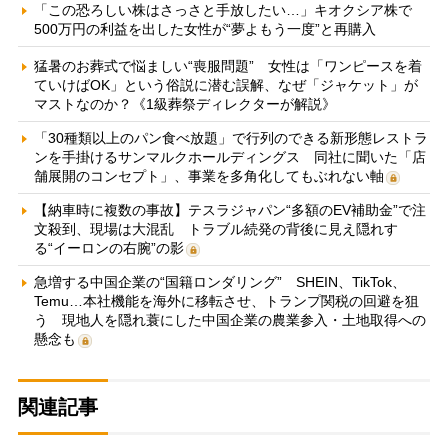
「この恐ろしい株はさっさと手放したい…」キオクシア株で
500万円の利益を出した女性が“夢よもう一度”と再購入
猛暑のお葬式で悩ましい“喪服問題” 女性は「ワンピースを着
ていけばOK」という俗説に潜む誤解、なぜ「ジャケット」が
マストなのか？《1級葬祭ディレクターが解説》
「30種類以上のパン食べ放題」で行列のできる新形態レストラ
ンを手掛けるサンマルクホールディングス 同社に聞いた「店
舗展開のコンセプト」、事業を多角化してもぶれない軸
【納車時に複数の事故】テスラジャパン“多額のEV補助金”で注
文殺到、現場は大混乱 トラブル続発の背後に見え隠れす
る“イーロンの右腕”の影
急増する中国企業の“国籍ロンダリング” SHEIN、TikTok、
Temu…本社機能を海外に移転させ、トランプ関税の回避を狙
う 現地人を隠れ蓑にした中国企業の農業参入・土地取得への
懸念も
関連記事