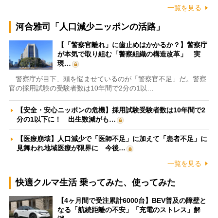
一覧を見る
河合雅司「人口減少ニッポンの活路」
【「警察官離れ」に歯止めはかかるか？】警察庁
が本気で取り組む「警察組織の構造改革」 実
現…
警察庁が目下、頭を悩ませているのが「警察官不足」だ。警察
官の採用試験の受験者数は10年間で2分の1以…
【安全・安心ニッポンの危機】採用試験受験者数は10年間で2
分の1以下に！ 出生数減がも…
【医療崩壊】人口減少で「医師不足」に加えて「患者不足」に
見舞われ地域医療が限界に 今後…
一覧を見る
快適クルマ生活 乗ってみた、使ってみた
【4ヶ月間で受注累計6000台】BEV普及の障壁と
なる「航続距離の不安」「充電のストレス」解