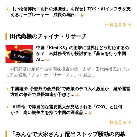
【戸松信博氏「明日の爆騰株」を探せ】TDK：AIインフラを支
えるキープレーヤー 成長の再評…
一覧を見る
田代尚機のチャイナ・リサーチ
中国「Kimi K3」の衝撃に世界はどう対応するの
か？ 米財務長官が検討する「蒸留を行う中国
AI…
中国経済に精通する中国株投資の第一人者・田代尚機氏のプレ
ミアム連載「チャイナ・リサーチ」。中国企…
中国経済“予想外の低成長”で政策のテコ入れ必至か 経済運営
方針の修正で成長加速が予想さ…
“AI革命”で爆発的な需要拡大が見込まれる「CXO」とは何
か？ 高い競争力を持つ中国の医薬品…
一覧を見る
「みんなで大家さん」配当ストップ騒動の内幕