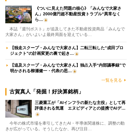
《ついに見えた問題の核心》「みんなで大家さ
ん」2000億円超不動産投資トラブル“異常なく
ら…
本誌『週刊ポスト』が追及してきた不動産投資商品「みんなで
大家さん」がいよいよ最終局面を迎えている…
【独走スクープ・みんなで大家さん】二転三転した“成田プロ
ジェクト”の計画変更の裏で起き…
【追及スクープ・みんなで大家さん】独占入手“内部議事録”で
明かされる柳瀬健一・代表の思…
一覧を見る
古賀真人「発掘！好決算銘柄」
三菱重工が「AIインフラの新たな主役」として再
評価される気運 エヌビディアとの提携でAIデ…
今年の株式市場を牽引してきたAI・半導体関連株に、調整の動
きが広がっている。そうしたなか、再び注目…