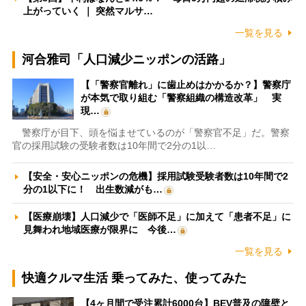
上がっていく ｜ 突然マルサ…
一覧を見る
河合雅司「人口減少ニッポンの活路」
【「警察官離れ」に歯止めはかかるか？】警察庁
が本気で取り組む「警察組織の構造改革」 実
現…
警察庁が目下、頭を悩ませているのが「警察官不足」だ。警察
官の採用試験の受験者数は10年間で2分の1以…
【安全・安心ニッポンの危機】採用試験受験者数は10年間で2
分の1以下に！ 出生数減がも…
【医療崩壊】人口減少で「医師不足」に加えて「患者不足」に
見舞われ地域医療が限界に 今後…
一覧を見る
快適クルマ生活 乗ってみた、使ってみた
【4ヶ月間で受注累計6000台】BEV普及の障壁と