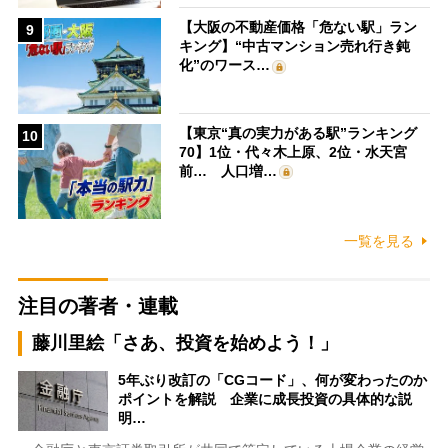
【大阪の不動産価格「危ない駅」ラン
9
キング】“中古マンション売れ行き鈍
化”のワース…
【東京“真の実力がある駅”ランキング
10
70】1位・代々木上原、2位・水天宮
前… 人口増…
一覧を見る
注目の著者・連載
藤川里絵「さあ、投資を始めよう！」
5年ぶり改訂の「CGコード」、何が変わったのか
ポイントを解説 企業に成長投資の具体的な説
明…