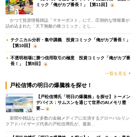
ミック「俺がカブ番長！」【第11回】
かつて投資情報雑誌「マネーポスト」にて、圧倒的な情報量が
詰め込まれた「天下無敵の株コミック」とし…
テクニカル分析・集中講義 投資コミック「俺がカブ番長！」
【第10回】
不透明相場に勝つ信用取引の極意 投資コミック「俺がカブ番
長！」【第9回】
一覧を見る
戸松信博の明日の爆騰株を探せ！
【戸松信博氏「明日の爆騰株」を探せ】トーメン
デバイス：サムスンを通じて世界のAIメモリ需
要…
新聞や雑誌など多数の金融メディアに出演するグローバルリン
クアドバイザーズ代表の戸松信博氏が、最新…