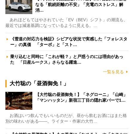
なる「航続距離の不安」「充電のストレス」解
消…
あれほどもてはやされていた「EV（BEV）シフト」の潮流も、
最近では減速基調になっているように見える。…
《雪道の対応力を検証》シビアな状況で実感した「フォレスタ
ー」の真価 「ターボ」と「スト…
乗り込むと同時に「これが軽？」と戸惑うのには理由があっ
た 「日産ルークス」さらなる躍進…
一覧を見る
大竹聡の「昼酒御免！」
【大竹聡の昼酒御免！】「ネグローニ」「山崎」
「マンハッタン」新宿三丁目の隠れ家バーで1…
お酒はいつ飲んでもいいものだが、昼から飲むお酒にはまた格
別の味わいがある――。ライター・作家の大竹…