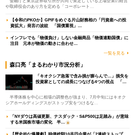
金融庁と東京証券取引所が共同で策定している上場企業の経営
や取締役会のあり方を定める「コーポレート…
【令和のPKOか】GPIFをめぐる片山財務相の「円資産への投
資拡大」発言の波紋 「国債重視」…
インフレでも「物価負け」しない金融商品「物価連動国債」に
注目 元本が物価の動きに合わせ…
一覧を見る
森口亮「まるわかり市況分析」
「キオクシア急落で含み損が膨らんで…」損失を
投資家としての成長につなげる4つの視点 「…
半導体株を中心に相場の調整色が強まり、7月中旬にはキオク
シアホールディングスがストップ安をつけるな…
「NYダウは高値更新、ナスダック・S&P500は足踏み」が意味
する米国株市場の変化 半…
【歴史的な爆騰劇】時価総額10兆円企業が「2連続ストップ