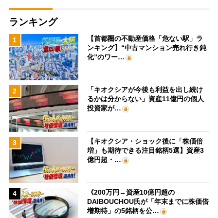
ランキング
【首都圏の不動産価格「危ない駅」ラ
1
ンキング】“中古マンション売れ行き鈍
化”のワー…
「キオクシアが今後も利益を出し続け
2
るかは分からない」資産11億円の個人
投資家が…
【キオクシア・ショック後に「株価倍
3
増」も期待できる注目銘柄5選】資産3
億円超・…
《200万円→資産10億円超の
4
DAIBOUCHOU氏が「年末までに株価倍
増期待」の5銘柄を公…