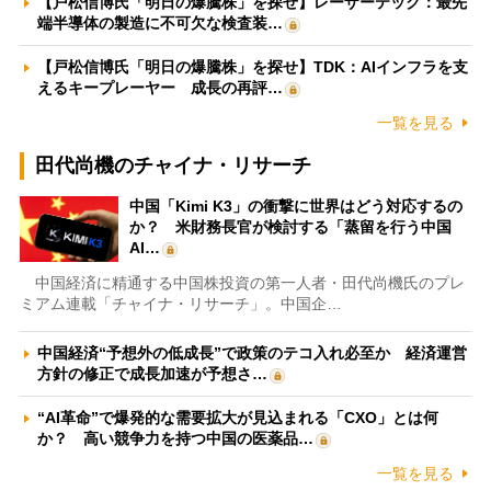
【戸松信博氏「明日の爆騰株」を探せ】レーザーテック：最先
端半導体の製造に不可欠な検査装…
【戸松信博氏「明日の爆騰株」を探せ】TDK：AIインフラを支
えるキープレーヤー 成長の再評…
一覧を見る
田代尚機のチャイナ・リサーチ
中国「Kimi K3」の衝撃に世界はどう対応するの
か？ 米財務長官が検討する「蒸留を行う中国
AI…
中国経済に精通する中国株投資の第一人者・田代尚機氏のプレ
ミアム連載「チャイナ・リサーチ」。中国企…
中国経済“予想外の低成長”で政策のテコ入れ必至か 経済運営
方針の修正で成長加速が予想さ…
“AI革命”で爆発的な需要拡大が見込まれる「CXO」とは何
か？ 高い競争力を持つ中国の医薬品…
一覧を見る