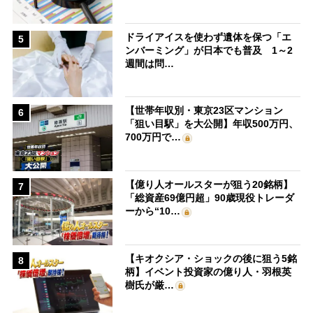
ドライアイスを使わず遺体を保つ「エ
5
ンバーミング」が日本でも普及 1～2
週間は問…
【世帯年収別・東京23区マンション
6
「狙い目駅」を大公開】年収500万円、
700万円で…
【億り人オールスターが狙う20銘柄】
7
「総資産69億円超」90歳現役トレーダ
ーから“10…
【キオクシア・ショックの後に狙う5銘
8
柄】イベント投資家の億り人・羽根英
樹氏が厳…