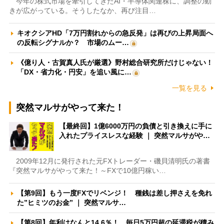
今年の株式市場を牽引してきたAI・半導体関連株に、調整の動
きが広がっている。そうしたなか、再び注目…
キオクシアHD「7万円割れからの急反発」は再びの上昇局面へ
の反転シグナルか？ 市場のムー…
《億り人・古賀真人氏が厳選》野村総合研究所だけじゃない！
「DX・省力化・円安」を追い風に…
一覧を見る
突然マルサがやって来た！
【最終回】1億6000万円の負債と引き換えに手に
入れたプライスレスな経験 ｜ 突然マルサがや…
2009年12月に発行された元FXトレーダー・磯貝清明氏の著書
『突然マルサがやって来た！～FXで10億円稼い…
【第9回】もう一度FXでリベンジ！ 種銭は差し押さえを免れ
た”ヒミツのお金” ｜ 突然マルサ…
【第8回】年利はなんと14.6％！ 毎日5万円超の延滞税が積み