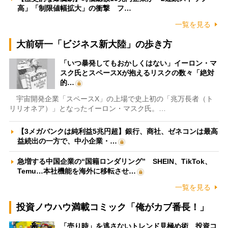
高」「制限値幅拡大」の衝撃 フ…
一覧を見る
大前研一「ビジネス新大陸」の歩き方
「いつ暴発してもおかしくはない」イーロン・マ
スク氏とスペースXが抱えるリスクの数々「絶対
的…
宇宙開発企業「スペースX」の上場で史上初の「兆万長者（ト
リリオネア）」となったイーロン・マスク氏。…
【3メガバンクは純利益5兆円超】銀行、商社、ゼネコンは最高
益続出の一方で、中小企業・…
急増する中国企業の“国籍ロンダリング” SHEIN、TikTok、
Temu…本社機能を海外に移転させ…
一覧を見る
投資ノウハウ満載コミック「俺がカブ番長！」
「売り時」を逃さないトレンド見極め術 投資コ