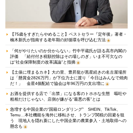
【75歳をすぎたらやめること】ベストセラー『定年後』著者・
楠木新氏が指南する老年期の好循環を呼び込む方法
「何がやりたいのか分からない」竹中平蔵氏が語る高市内閣の
評価 「給付付き税額控除はその場しのぎ」いま不可欠なの
は“社会保障制度の改革議論”と指摘
【土俵に埋まるカネ】大の里、豊昇龍が黒星続きの名古屋場所
は「懸賞金2826万円」が下位力士に渡り「今日はみんなで焼肉
だ！」 金星4個配給で協会は年96万円の支出増に
お酒を提供する店で「出禁」になる客のトホホな生態 嘔吐や
粗相だけじゃない、店側が嫌がる“最悪の客”とは
急増する中国企業の“国籍ロンダリング” SHEIN、TikTok、
Temu…本社機能を海外に移転させ、トランプ関税の回避を狙
う 現地人を隠れ蓑にした中国企業の農業参入・土地取得への
懸念も