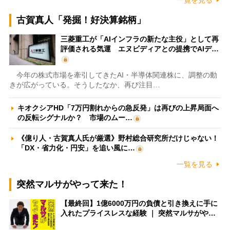
一覧を見る
古賀真人「発掘！好決算銘柄」
三菱重工が「AIインフラの新たな主役」として再
評価される気運 エヌビディアとの提携でAIデ…
今年の株式市場を牽引してきたAI・半導体関連株に、調整の動
きが広がっている。そうしたなか、再び注目…
キオクシアHD「7万円割れからの急反発」は再びの上昇局面へ
の反転シグナルか？ 市場のムー…
《億り人・古賀真人氏が厳選》野村総合研究所だけじゃない！
「DX・省力化・円安」を追い風に…
一覧を見る
突然マルサがやって来た！
【最終回】1億6000万円の負債と引き換えに手に
入れたプライスレスな経験 ｜ 突然マルサがや…