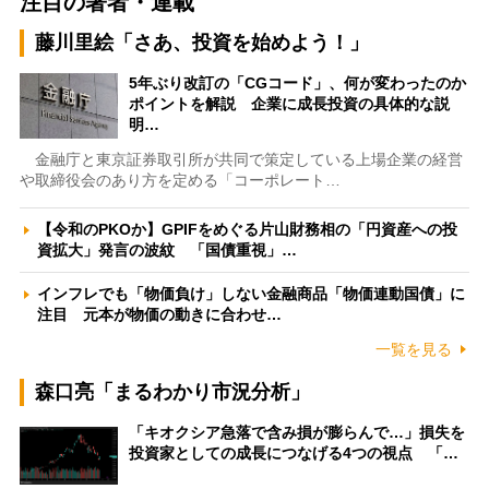
注目の著者・連載
藤川里絵「さあ、投資を始めよう！」
5年ぶり改訂の「CGコード」、何が変わったのか
ポイントを解説 企業に成長投資の具体的な説
明…
金融庁と東京証券取引所が共同で策定している上場企業の経営
や取締役会のあり方を定める「コーポレート…
【令和のPKOか】GPIFをめぐる片山財務相の「円資産への投
資拡大」発言の波紋 「国債重視」…
インフレでも「物価負け」しない金融商品「物価連動国債」に
注目 元本が物価の動きに合わせ…
一覧を見る
森口亮「まるわかり市況分析」
「キオクシア急落で含み損が膨らんで…」損失を
投資家としての成長につなげる4つの視点 「…