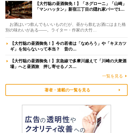
【大竹聡の昼酒御免！】「ネグローニ」「山崎」
「マンハッタン」新宿三丁目の隠れ家バーで1…
お酒はいつ飲んでもいいものだが、昼から飲むお酒にはまた格
別の味わいがある――。ライター・作家の大竹…
【大竹聡の昼酒御免！】今の若者は「なめろう」や「キヌカツ
ギ」を知らないって本当？ 昔の…
【大竹聡の昼酒御免！】京急線で多摩川越えて「川崎の大衆酒
場」へと昼酒旅 押し寄せるノス…
一覧を見る
著者・連載の一覧を見る