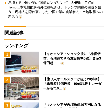
急増する中国企業の“国籍ロンダリング” SHEIN、TikTok、
Temu…本社機能を海外に移転させ、トランプ関税の回避を狙
う 現地人を隠れ蓑にした中国企業の農業参入・土地取得への
懸念も
関連記事
ランキング
【キオクシア・ショック後に「株価倍
1
増」も期待できる注目銘柄5選】資産3
億円超・…
【億り人オールスターが狙う20銘柄】
2
「総資産69億円超」90歳現役トレーダ
ーから“10…
「キオクシアが再び株価10万円になる
3