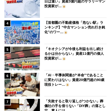
日は遠い」資産3億円超のサラリーマン
投資家が…
【首都圏の不動産価格「危ない駅」ラ
4
ンキング】“中古マンション売れ行き鈍
化”のワー…
「キオクシアが今後も利益を出し続け
5
るかは分からない」資産11億円の個人
投資家が…
「AI・半導体関連が“本命”であること
6
に変わりはない」資産20億円超の90歳
現役トレー…
「失敗すると取り返しがつかない」葬
7
儀社の手を借りない「DIY葬」の落とし
穴 素人には…