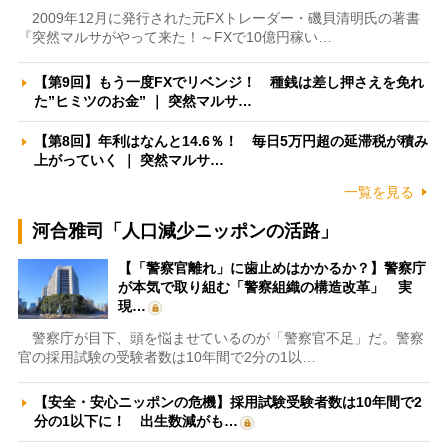
2009年12月に発行された元FXトレーダー・磯貝清明氏の著書
『突然マルサがやって来た！～FXで10億円稼い…
【第9回】もう一度FXでリベンジ！ 種銭は差し押さえを免れ
た”ヒミツのお金” ｜ 突然マルサ…
【第8回】年利はなんと14.6％！ 毎日5万円超の延滞税が積み
上がっていく ｜ 突然マルサ…
一覧を見る
河合雅司「人口減少ニッポンの活路」
【「警察官離れ」に歯止めはかかるか？】警察庁
が本気で取り組む「警察組織の構造改革」 実
現…
警察庁が目下、頭を悩ませているのが「警察官不足」だ。警察
官の採用試験の受験者数は10年間で2分の1以…
【安全・安心ニッポンの危機】採用試験受験者数は10年間で2
分の1以下に！ 出生数減がも…