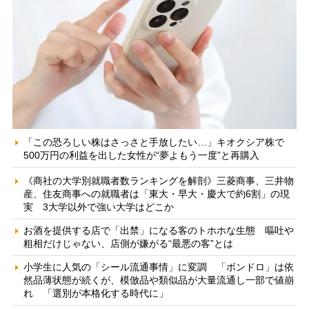
「この恐ろしい株はさっさと手放したい…」キオクシア株で
500万円の利益を出した女性が“夢よもう一度”と再購入
《商社の大学別就職者数ランキングを解剖》三菱商事、三井物
産、住友商事への就職者は「東大・早大・慶大で約6割」の現
実 3大学以外で強い大学はどこか
お酒を提供する店で「出禁」になる客のトホホな生態 嘔吐や
粗相だけじゃない、店側が嫌がる“最悪の客”とは
小学生に人気の「シール流通事情」に変調 「ボンドロ」は依
然品薄状態が続くが、模倣品や類似品が大量流通し一部で値崩
れ 「選別が本格化する時代に」