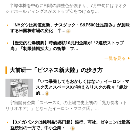
半導体株を中心に相場の調整色が強まり、7月中旬にはキオク
シアホールディングスがストップ安をつけるな…
「NYダウは高値更新、ナスダック・S&P500は足踏み」が意味
する米国株市場の変化 半…
【歴史的な爆騰劇】時価総額10兆円企業が「2連続ストップ
高」「制限値幅拡大」の衝撃 フ…
一覧を見る
大前研一「ビジネス新大陸」の歩き方
「いつ暴発してもおかしくはない」イーロン・マ
スク氏とスペースXが抱えるリスクの数々「絶対
的…
宇宙開発企業「スペースX」の上場で史上初の「兆万長者（ト
リリオネア）」となったイーロン・マスク氏。…
【3メガバンクは純利益5兆円超】銀行、商社、ゼネコンは最高
益続出の一方で、中小企業・…