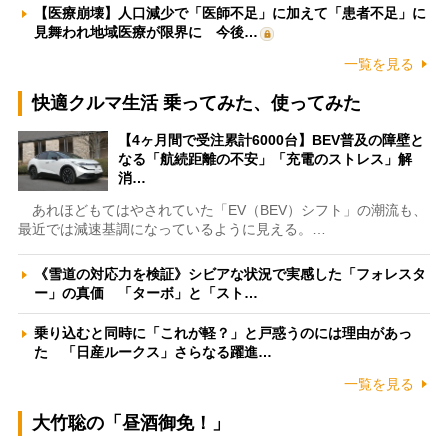
【医療崩壊】人口減少で「医師不足」に加えて「患者不足」に
見舞われ地域医療が限界に 今後…
一覧を見る
快適クルマ生活 乗ってみた、使ってみた
【4ヶ月間で受注累計6000台】BEV普及の障壁と
なる「航続距離の不安」「充電のストレス」解
消…
あれほどもてはやされていた「EV（BEV）シフト」の潮流も、
最近では減速基調になっているように見える。…
《雪道の対応力を検証》シビアな状況で実感した「フォレスタ
ー」の真価 「ターボ」と「スト…
乗り込むと同時に「これが軽？」と戸惑うのには理由があっ
た 「日産ルークス」さらなる躍進…
一覧を見る
大竹聡の「昼酒御免！」