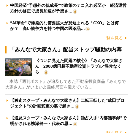
中国経済“予想外の低成長”で政策のテコ入れ必至か 経済運営
方針の修正で成長加速が予想さ…
“AI革命”で爆発的な需要拡大が見込まれる「CXO」とは何
か？ 高い競争力を持つ中国の医薬品…
一覧を見る
「みんなで大家さん」配当ストップ騒動の内幕
《ついに見えた問題の核心》「みんなで大家さ
ん」2000億円超不動産投資トラブル“異常なく
ら…
本誌『週刊ポスト』が追及してきた不動産投資商品「みんなで
大家さん」がいよいよ最終局面を迎えている…
【独走スクープ・みんなで大家さん】二転三転した“成田プロ
ジェクト”の計画変更の裏で起き…
【追及スクープ・みんなで大家さん】独占入手“内部議事録”で
明かされる柳瀬健一・代表の思…