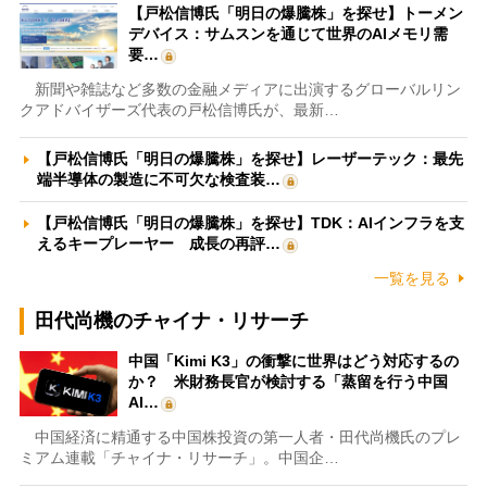
【戸松信博氏「明日の爆騰株」を探せ】トーメン
デバイス：サムスンを通じて世界のAIメモリ需
要…
新聞や雑誌など多数の金融メディアに出演するグローバルリン
クアドバイザーズ代表の戸松信博氏が、最新…
【戸松信博氏「明日の爆騰株」を探せ】レーザーテック：最先
端半導体の製造に不可欠な検査装…
【戸松信博氏「明日の爆騰株」を探せ】TDK：AIインフラを支
えるキープレーヤー 成長の再評…
一覧を見る
田代尚機のチャイナ・リサーチ
中国「Kimi K3」の衝撃に世界はどう対応するの
か？ 米財務長官が検討する「蒸留を行う中国
AI…
中国経済に精通する中国株投資の第一人者・田代尚機氏のプレ
ミアム連載「チャイナ・リサーチ」。中国企…