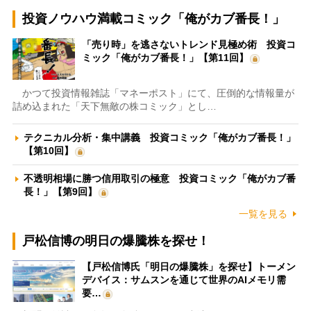
投資ノウハウ満載コミック「俺がカブ番長！」
「売り時」を逃さないトレンド見極め術 投資コ
ミック「俺がカブ番長！」【第11回】
かつて投資情報雑誌「マネーポスト」にて、圧倒的な情報量が
詰め込まれた「天下無敵の株コミック」とし…
テクニカル分析・集中講義 投資コミック「俺がカブ番長！」
【第10回】
不透明相場に勝つ信用取引の極意 投資コミック「俺がカブ番
長！」【第9回】
一覧を見る
戸松信博の明日の爆騰株を探せ！
【戸松信博氏「明日の爆騰株」を探せ】トーメン
デバイス：サムスンを通じて世界のAIメモリ需
要…