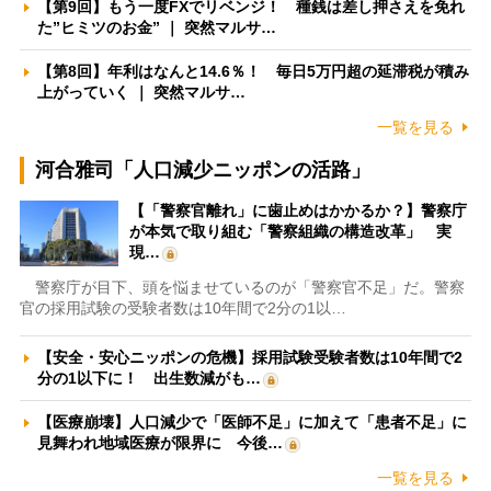
【第9回】もう一度FXでリベンジ！ 種銭は差し押さえを免れ
た”ヒミツのお金” ｜ 突然マルサ…
【第8回】年利はなんと14.6％！ 毎日5万円超の延滞税が積み
上がっていく ｜ 突然マルサ…
一覧を見る
河合雅司「人口減少ニッポンの活路」
【「警察官離れ」に歯止めはかかるか？】警察庁
が本気で取り組む「警察組織の構造改革」 実
現…
警察庁が目下、頭を悩ませているのが「警察官不足」だ。警察
官の採用試験の受験者数は10年間で2分の1以…
【安全・安心ニッポンの危機】採用試験受験者数は10年間で2
分の1以下に！ 出生数減がも…
【医療崩壊】人口減少で「医師不足」に加えて「患者不足」に
見舞われ地域医療が限界に 今後…
一覧を見る