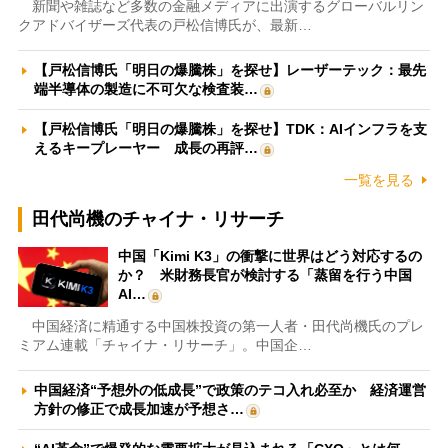
新聞や雑誌など多数の金融メディアに出演するグローバルリン
クアドバイザーズ代表の戸松信博氏が、最新…
【戸松信博氏「明日の爆騰株」を探せ】レーザーテック：最先
端半導体の製造に不可欠な検査装…
【戸松信博氏「明日の爆騰株」を探せ】TDK：AIインフラを支
えるキープレーヤー 成長の再評…
一覧を見る
田代尚機のチャイナ・リサーチ
中国「Kimi K3」の衝撃に世界はどう対応するの
か？ 米財務長官が検討する「蒸留を行う中国
AI…
中国経済に精通する中国株投資の第一人者・田代尚機氏のプレ
ミアム連載「チャイナ・リサーチ」。中国企…
中国経済“予想外の低成長”で政策のテコ入れ必至か 経済運営
方針の修正で成長加速が予想さ…