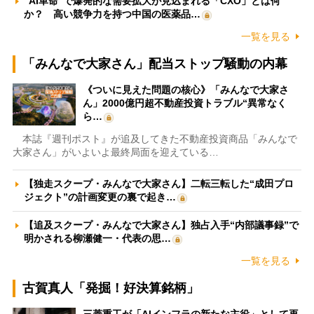
“AI革命”で爆発的な需要拡大が見込まれる「CXO」とは何
か？ 高い競争力を持つ中国の医薬品…
一覧を見る
「みんなで大家さん」配当ストップ騒動の内幕
《ついに見えた問題の核心》「みんなで大家さ
ん」2000億円超不動産投資トラブル“異常なく
ら…
本誌『週刊ポスト』が追及してきた不動産投資商品「みんなで
大家さん」がいよいよ最終局面を迎えている…
【独走スクープ・みんなで大家さん】二転三転した“成田プロ
ジェクト”の計画変更の裏で起き…
【追及スクープ・みんなで大家さん】独占入手“内部議事録”で
明かされる柳瀬健一・代表の思…
一覧を見る
古賀真人「発掘！好決算銘柄」