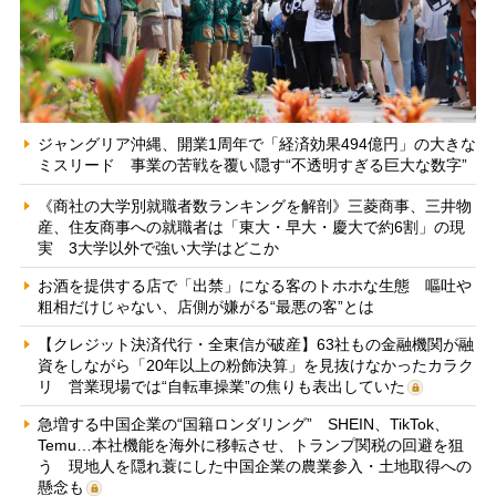
ジャングリア沖縄、開業1周年で「経済効果494億円」の大きな
ミスリード 事業の苦戦を覆い隠す“不透明すぎる巨大な数字”
《商社の大学別就職者数ランキングを解剖》三菱商事、三井物
産、住友商事への就職者は「東大・早大・慶大で約6割」の現
実 3大学以外で強い大学はどこか
お酒を提供する店で「出禁」になる客のトホホな生態 嘔吐や
粗相だけじゃない、店側が嫌がる“最悪の客”とは
【クレジット決済代行・全東信が破産】63社もの金融機関が融
資をしながら「20年以上の粉飾決算」を見抜けなかったカラク
リ 営業現場では“自転車操業”の焦りも表出していた
急増する中国企業の“国籍ロンダリング” SHEIN、TikTok、
Temu…本社機能を海外に移転させ、トランプ関税の回避を狙
う 現地人を隠れ蓑にした中国企業の農業参入・土地取得への
懸念も