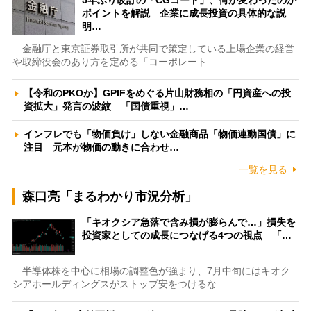
5年ぶり改訂の「CGコード」、何が変わったのか
ポイントを解説 企業に成長投資の具体的な説
明…
金融庁と東京証券取引所が共同で策定している上場企業の経営
や取締役会のあり方を定める「コーポレート…
【令和のPKOか】GPIFをめぐる片山財務相の「円資産への投
資拡大」発言の波紋 「国債重視」…
インフレでも「物価負け」しない金融商品「物価連動国債」に
注目 元本が物価の動きに合わせ…
一覧を見る
森口亮「まるわかり市況分析」
「キオクシア急落で含み損が膨らんで…」損失を
投資家としての成長につなげる4つの視点 「…
半導体株を中心に相場の調整色が強まり、7月中旬にはキオク
シアホールディングスがストップ安をつけるな…