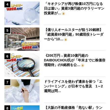
「キオクシアが再び株価10万円になる
4
日は遠い」資産3億円超のサラリーマン
投資家が…
【億り人オールスターが狙う20銘柄】
5
「総資産69億円超」90歳現役トレーダ
ーから“10…
《200万円→資産10億円超の
6
DAIBOUCHOU氏が「年末までに株価倍
増期待」の5銘柄を公…
ドライアイスを使わず遺体を保つ「エ
7
ンバーミング」が日本でも普及 1～2
週間は問…
【大阪の不動産価格「危ない駅」ラン
8