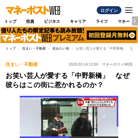
ログイン
トップ
投資
ビジネス
キャリア
ライフ
マネー
トップ
住まい・不動産
住みたい街
お笑い芸人が愛する「中野新橋」 なぜ
住まい・不動産
2020.03.14 13:00
マネーポストWEB
お笑い芸人が愛する「中野新橋」 なぜ
彼らはこの街に惹かれるのか？