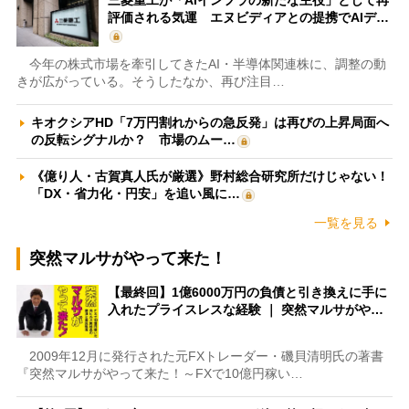
三菱重工が「AIインフラの新たな主役」として再
評価される気運 エヌビディアとの提携でAIデ…
今年の株式市場を牽引してきたAI・半導体関連株に、調整の動
きが広がっている。そうしたなか、再び注目…
キオクシアHD「7万円割れからの急反発」は再びの上昇局面へ
の反転シグナルか？ 市場のムー…
《億り人・古賀真人氏が厳選》野村総合研究所だけじゃない！
「DX・省力化・円安」を追い風に…
一覧を見る
突然マルサがやって来た！
【最終回】1億6000万円の負債と引き換えに手に
入れたプライスレスな経験 ｜ 突然マルサがや…
2009年12月に発行された元FXトレーダー・磯貝清明氏の著書
『突然マルサがやって来た！～FXで10億円稼い…