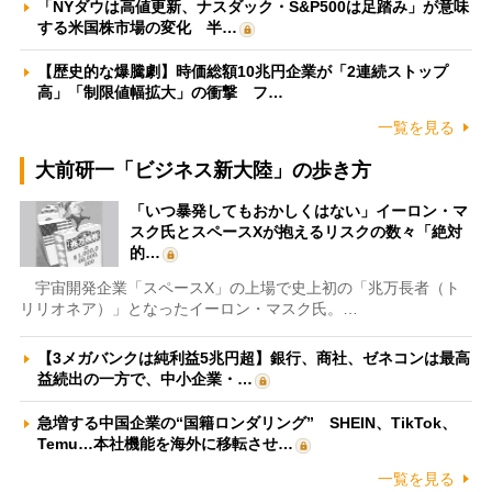
「NYダウは高値更新、ナスダック・S&P500は足踏み」が意味
する米国株市場の変化 半…
【歴史的な爆騰劇】時価総額10兆円企業が「2連続ストップ
高」「制限値幅拡大」の衝撃 フ…
一覧を見る
大前研一「ビジネス新大陸」の歩き方
「いつ暴発してもおかしくはない」イーロン・マ
スク氏とスペースXが抱えるリスクの数々「絶対
的…
宇宙開発企業「スペースX」の上場で史上初の「兆万長者（ト
リリオネア）」となったイーロン・マスク氏。…
【3メガバンクは純利益5兆円超】銀行、商社、ゼネコンは最高
益続出の一方で、中小企業・…
急増する中国企業の“国籍ロンダリング” SHEIN、TikTok、
Temu…本社機能を海外に移転させ…
一覧を見る