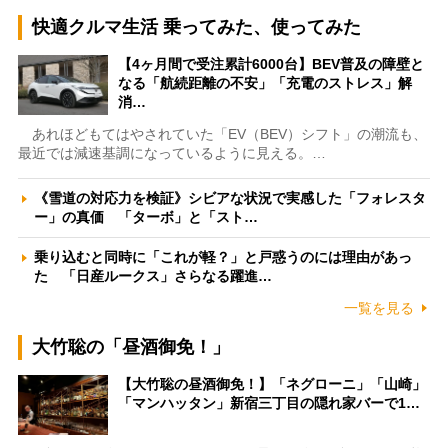
快適クルマ生活 乗ってみた、使ってみた
【4ヶ月間で受注累計6000台】BEV普及の障壁と
なる「航続距離の不安」「充電のストレス」解
消…
あれほどもてはやされていた「EV（BEV）シフト」の潮流も、
最近では減速基調になっているように見える。…
《雪道の対応力を検証》シビアな状況で実感した「フォレスタ
ー」の真価 「ターボ」と「スト…
乗り込むと同時に「これが軽？」と戸惑うのには理由があっ
た 「日産ルークス」さらなる躍進…
一覧を見る
大竹聡の「昼酒御免！」
【大竹聡の昼酒御免！】「ネグローニ」「山崎」
「マンハッタン」新宿三丁目の隠れ家バーで1…