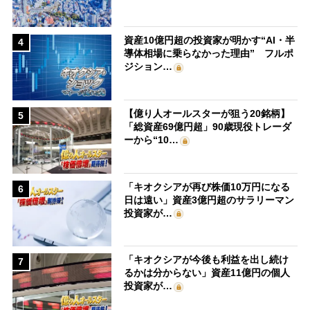
資産10億円超の投資家が明かす“AI・半
4
導体相場に乗らなかった理由” フルポ
ジション…
【億り人オールスターが狙う20銘柄】
5
「総資産69億円超」90歳現役トレーダ
ーから“10…
「キオクシアが再び株価10万円になる
6
日は遠い」資産3億円超のサラリーマン
投資家が…
「キオクシアが今後も利益を出し続け
7
るかは分からない」資産11億円の個人
投資家が…