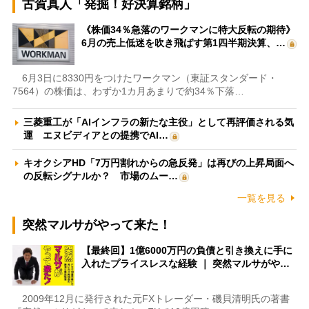
古賀真人「発掘！好決算銘柄」
《株価34％急落のワークマンに特大反転の期待》
6月の売上低迷を吹き飛ばす第1四半期決算、…
6月3日に8330円をつけたワークマン（東証スタンダード・
7564）の株価は、わずか1カ月あまりで約34％下落…
三菱重工が「AIインフラの新たな主役」として再評価される気
運 エヌビディアとの提携でAI…
キオクシアHD「7万円割れからの急反発」は再びの上昇局面へ
の反転シグナルか？ 市場のムー…
一覧を見る
突然マルサがやって来た！
【最終回】1億6000万円の負債と引き換えに手に
入れたプライスレスな経験 ｜ 突然マルサがや…
2009年12月に発行された元FXトレーダー・磯貝清明氏の著書