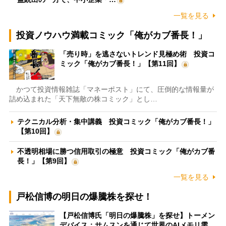
一覧を見る
投資ノウハウ満載コミック「俺がカブ番長！」
「売り時」を逃さないトレンド見極め術 投資コ
ミック「俺がカブ番長！」【第11回】
かつて投資情報雑誌「マネーポスト」にて、圧倒的な情報量が
詰め込まれた「天下無敵の株コミック」とし…
テクニカル分析・集中講義 投資コミック「俺がカブ番長！」
【第10回】
不透明相場に勝つ信用取引の極意 投資コミック「俺がカブ番
長！」【第9回】
一覧を見る
戸松信博の明日の爆騰株を探せ！
【戸松信博氏「明日の爆騰株」を探せ】トーメン
デバイス：サムスンを通じて世界のAIメモリ需