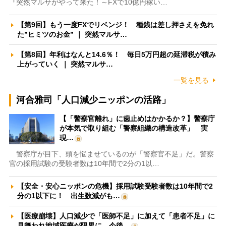
『突然マルサがやって来た！～FXで10億円稼い…
【第9回】もう一度FXでリベンジ！ 種銭は差し押さえを免れ
た”ヒミツのお金” ｜ 突然マルサ…
【第8回】年利はなんと14.6％！ 毎日5万円超の延滞税が積み
上がっていく ｜ 突然マルサ…
一覧を見る
河合雅司「人口減少ニッポンの活路」
【「警察官離れ」に歯止めはかかるか？】警察庁
が本気で取り組む「警察組織の構造改革」 実
現…
警察庁が目下、頭を悩ませているのが「警察官不足」だ。警察
官の採用試験の受験者数は10年間で2分の1以…
【安全・安心ニッポンの危機】採用試験受験者数は10年間で2
分の1以下に！ 出生数減がも…
【医療崩壊】人口減少で「医師不足」に加えて「患者不足」に
見舞われ地域医療が限界に 今後…