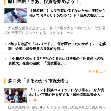
藤川里絵「さあ、投資を始めよう！」
【資産運用】大災害時に慌てないために平時から
備えておきたい3つのポイント「資産の棚卸し…
大規模な災害が起きると、株式市場が大きく動いたり、取引環
境が不安定になったりすることがある。一方…
5年ぶり改訂の「CGコード」、何が変わったのかポイントを解
説 企業に成長投資の具体的な説…
【令和のPKOか】GPIFをめぐる片山財務相の「円資産への投
資拡大」発言の波紋 「国債重視」…
一覧を見る
森口亮「まるわかり市況分析」
「トレンド転換のスイッチになり得る」“介入慣
れ”した市場心理を変える「日米協調為替介入」
…
日米両政府が、約28年ぶりとなる円買いの協調介入に踏み切っ