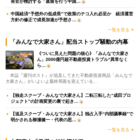
長官が検討する「蒸留を行う中国…
中国経済“予想外の低成長”で政策のテコ入れ必至か 経済運営
方針の修正で成長加速が予想さ…
一覧を見る
「みんなで大家さん」配当ストップ騒動の内幕
《ついに見えた問題の核心》「みんなで大家さ
ん」2000億円超不動産投資トラブル“異常なく
ら…
本誌『週刊ポスト』が追及してきた不動産投資商品「みんなで
大家さん」がいよいよ最終局面を迎えている…
【独走スクープ・みんなで大家さん】二転三転した“成田プロ
ジェクト”の計画変更の裏で起き…
【追及スクープ・みんなで大家さん】独占入手“内部議事録”で
明かされる柳瀬健一・代表の思…
一覧を見る