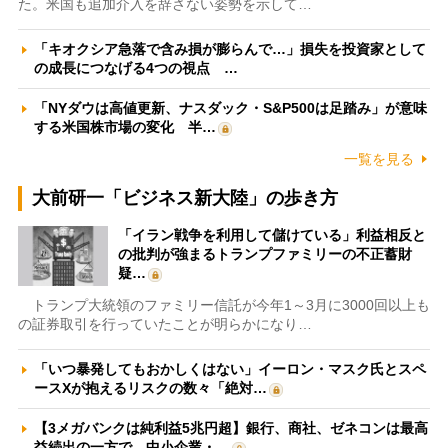
た。米国も追加介入を辞さない姿勢を示して…
「キオクシア急落で含み損が膨らんで…」損失を投資家として
の成長につなげる4つの視点 …
「NYダウは高値更新、ナスダック・S&P500は足踏み」が意味
する米国株市場の変化 半…
一覧を見る
大前研一「ビジネス新大陸」の歩き方
「イラン戦争を利用して儲けている」利益相反と
の批判が強まるトランプファミリーの不正蓄財
疑…
トランプ大統領のファミリー信託が今年1～3月に3000回以上も
の証券取引を行っていたことが明らかになり…
「いつ暴発してもおかしくはない」イーロン・マスク氏とスペ
ースXが抱えるリスクの数々「絶対…
【3メガバンクは純利益5兆円超】銀行、商社、ゼネコンは最高
益続出の一方で、中小企業・…