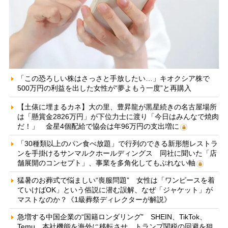
「この恐ろしい株はさっさと手放したい…」キオクシア株で
500万円の利益を出した女性が“夢よもう一度”と再購入
【土俵に埋まるカネ】大の里、豊昇龍が黒星続きの名古屋場所
は「懸賞金2826万円」が下位力士に渡り「今日はみんなで焼肉
だ！」 金星4個配給で協会は年96万円の支出増に
「30種類以上のパン食べ放題」で行列のできる新形態レストラ
ンを手掛けるサンマルクホールディングス 同社に聞いた「店
舗展開のコンセプト」、事業を多角化してもぶれない軸
猛暑のお葬式で悩ましい“喪服問題” 女性は「ワンピースを着
ていけばOK」という俗説に潜む誤解、なぜ「ジャケット」が
マストなのか？《1級葬祭ディレクターが解説》
急増する中国企業の“国籍ロンダリング” SHEIN、TikTok、
Temu…本社機能を海外に移転させ、トランプ関税の回避を狙