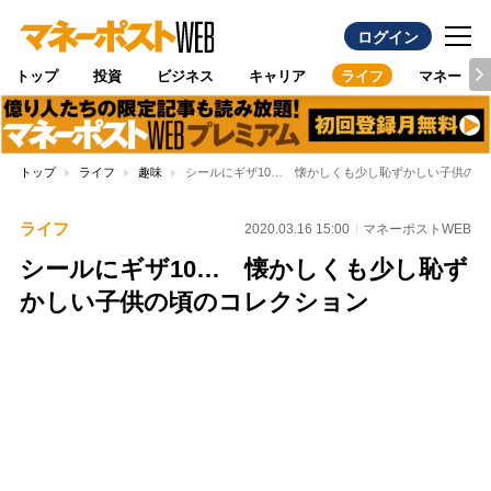
ログイン
トップ
投資
ビジネス
キャリア
ライフ
マネー
トップ
ライフ
趣味
シールにギザ10… 懐かしくも少し恥ずかしい子供の頃
ライフ
2020.03.16 15:00
マネーポストWEB
シールにギザ10… 懐かしくも少し恥ず
かしい子供の頃のコレクション
Loaded
:
97.10%
/
Unmute