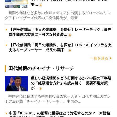
要…
新聞や雑誌など多数の金融メディアに出演するグローバルリン
クアドバイザーズ代表の戸松信博氏が、最新…
【戸松信博氏「明日の爆騰株」を探せ】レーザーテック：最先
端半導体の製造に不可欠な検査装…
【戸松信博氏「明日の爆騰株」を探せ】TDK：AIインフラを支
えるキープレーヤー 成長の再評…
一覧を見る
田代尚機のチャイナ・リサーチ
厳しい経済情勢をどう打開するか？中国の下半期
の「経済運営方針」を読み解く 需要不足対策
が…
中国経済に精通する中国株投資の第一人者・田代尚機氏のプレ
ミアム連載「チャイナ・リサーチ」。中国の…
中国「Kimi K3」の衝撃に世界はどう対応するのか？ 米財務