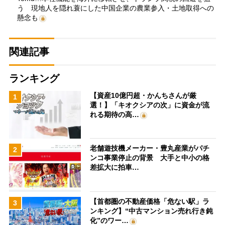
う 現地人を隠れ蓑にした中国企業の農業参入・土地取得への
懸念も
関連記事
ランキング
【資産10億円超・かんちさんが厳
1
選！】「キオクシアの次」に資金が流
れる期待の高…
老舗遊技機メーカー・豊丸産業がパチ
2
ンコ事業停止の背景 大手と中小の格
差拡大に拍車…
【首都圏の不動産価格「危ない駅」ラ
3
ンキング】“中古マンション売れ行き鈍
化”のワー…