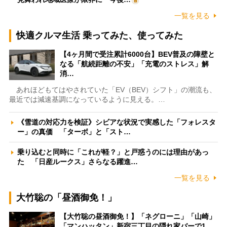
一覧を見る
快適クルマ生活 乗ってみた、使ってみた
【4ヶ月間で受注累計6000台】BEV普及の障壁と
なる「航続距離の不安」「充電のストレス」解
消…
あれほどもてはやされていた「EV（BEV）シフト」の潮流も、
最近では減速基調になっているように見える。…
《雪道の対応力を検証》シビアな状況で実感した「フォレスタ
ー」の真価 「ターボ」と「スト…
乗り込むと同時に「これが軽？」と戸惑うのには理由があっ
た 「日産ルークス」さらなる躍進…
一覧を見る
大竹聡の「昼酒御免！」
【大竹聡の昼酒御免！】「ネグローニ」「山崎」
「マンハッタン」新宿三丁目の隠れ家バーで1…