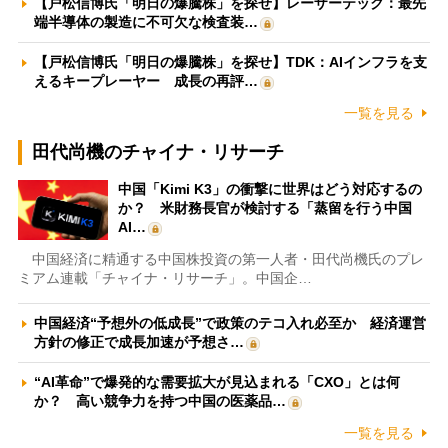
【戸松信博氏「明日の爆騰株」を探せ】レーザーテック：最先
端半導体の製造に不可欠な検査装…
【戸松信博氏「明日の爆騰株」を探せ】TDK：AIインフラを支
えるキープレーヤー 成長の再評…
一覧を見る
田代尚機のチャイナ・リサーチ
中国「Kimi K3」の衝撃に世界はどう対応するの
か？ 米財務長官が検討する「蒸留を行う中国
AI…
中国経済に精通する中国株投資の第一人者・田代尚機氏のプレ
ミアム連載「チャイナ・リサーチ」。中国企…
中国経済“予想外の低成長”で政策のテコ入れ必至か 経済運営
方針の修正で成長加速が予想さ…
“AI革命”で爆発的な需要拡大が見込まれる「CXO」とは何
か？ 高い競争力を持つ中国の医薬品…
一覧を見る