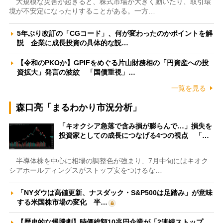
大規模な災害が起きると、株式市場が大きく動いたり、取引環
境が不安定になったりすることがある。一方…
5年ぶり改訂の「CGコード」、何が変わったのかポイントを解
説 企業に成長投資の具体的な説…
【令和のPKOか】GPIFをめぐる片山財務相の「円資産への投
資拡大」発言の波紋 「国債重視」…
一覧を見る
森口亮「まるわかり市況分析」
「キオクシア急落で含み損が膨らんで…」損失を
投資家としての成長につなげる4つの視点 「…
半導体株を中心に相場の調整色が強まり、7月中旬にはキオク
シアホールディングスがストップ安をつけるな…
「NYダウは高値更新、ナスダック・S&P500は足踏み」が意味
する米国株市場の変化 半…
【歴史的な爆騰劇】時価総額10兆円企業が「2連続ストップ