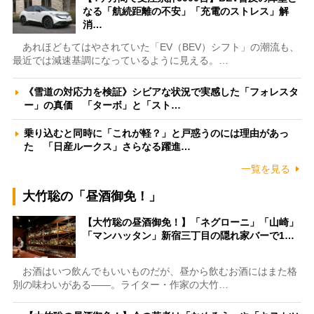
なる「航続距離の不安」「充電のストレス」解
消…
あれほどもてはやされていた「EV（BEV）シフト」の潮流も、
最近では減速基調になっているように見える。…
《雪道の対応力を検証》シビアな状況で実感した「フォレスタ
ー」の真価 「ターボ」と「スト…
乗り込むと同時に「これが軽？」と戸惑うのには理由があっ
た 「日産ルークス」さらなる躍進…
一覧を見る
大竹聡の「昼酒御免！」
【大竹聡の昼酒御免！】「ネグローニ」「山崎」
「マンハッタン」新宿三丁目の隠れ家バーで1…
お酒はいつ飲んでもいいものだが、昼から飲むお酒にはまた格
別の味わいがある――。ライター・作家の大竹…