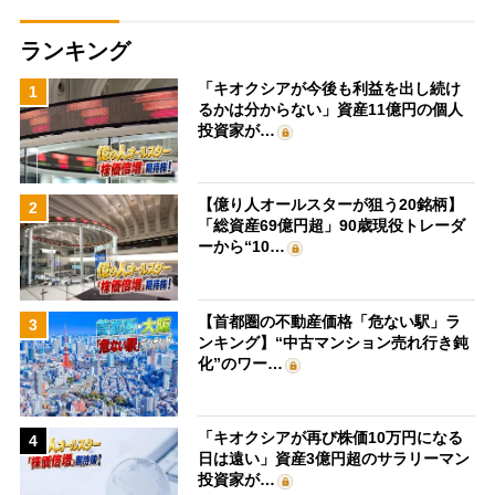
ランキング
「キオクシアが今後も利益を出し続け
1
るかは分からない」資産11億円の個人
投資家が…
【億り人オールスターが狙う20銘柄】
2
「総資産69億円超」90歳現役トレーダ
ーから“10…
【首都圏の不動産価格「危ない駅」ラ
3
ンキング】“中古マンション売れ行き鈍
化”のワー…
「キオクシアが再び株価10万円になる
4
日は遠い」資産3億円超のサラリーマン
投資家が…