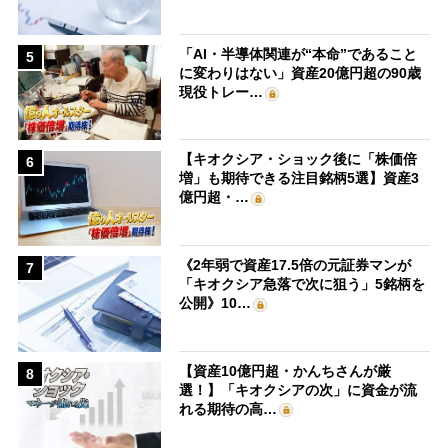
「AI・半導体関連が“本命”であること
5
に変わりはない」資産20億円超の90歳
現役トレー…
【キオクシア・ショック後に「株価倍
6
増」も期待できる注目銘柄5選】資産3
億円超・…
《2年弱で資産17.5倍の元証券マンが
7
「キオクシア急落で次に狙う」5銘柄を
公開》10…
【資産10億円超・かんちさんが厳
8
選！】「キオクシアの次」に資金が流
れる期待の高…