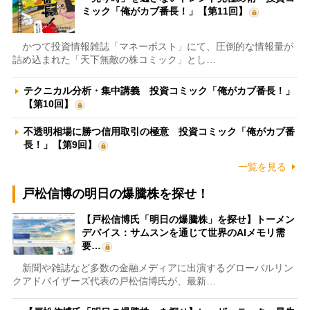
ミック「俺がカブ番長！」【第11回】
かつて投資情報雑誌「マネーポスト」にて、圧倒的な情報量が
詰め込まれた「天下無敵の株コミック」とし…
テクニカル分析・集中講義 投資コミック「俺がカブ番長！」
【第10回】
不透明相場に勝つ信用取引の極意 投資コミック「俺がカブ番
長！」【第9回】
一覧を見る
戸松信博の明日の爆騰株を探せ！
【戸松信博氏「明日の爆騰株」を探せ】トーメン
デバイス：サムスンを通じて世界のAIメモリ需
要…
新聞や雑誌など多数の金融メディアに出演するグローバルリン
クアドバイザーズ代表の戸松信博氏が、最新…