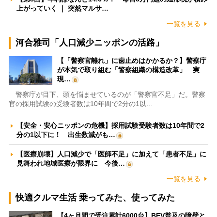
上がっていく ｜ 突然マルサ…
一覧を見る
河合雅司「人口減少ニッポンの活路」
【「警察官離れ」に歯止めはかかるか？】警察庁
が本気で取り組む「警察組織の構造改革」 実
現…
警察庁が目下、頭を悩ませているのが「警察官不足」だ。警察
官の採用試験の受験者数は10年間で2分の1以…
【安全・安心ニッポンの危機】採用試験受験者数は10年間で2
分の1以下に！ 出生数減がも…
【医療崩壊】人口減少で「医師不足」に加えて「患者不足」に
見舞われ地域医療が限界に 今後…
一覧を見る
快適クルマ生活 乗ってみた、使ってみた
【4ヶ月間で受注累計6000台】BEV普及の障壁と