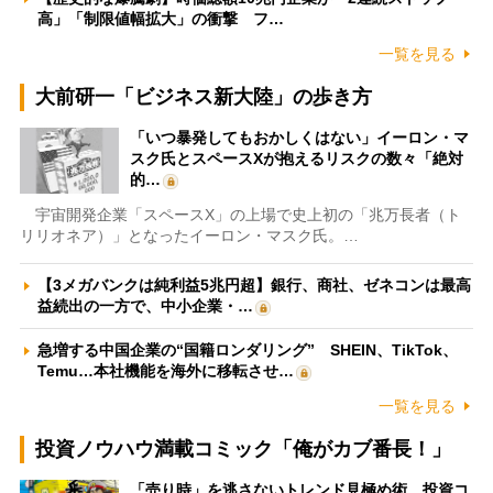
高」「制限値幅拡大」の衝撃 フ…
一覧を見る
大前研一「ビジネス新大陸」の歩き方
「いつ暴発してもおかしくはない」イーロン・マ
スク氏とスペースXが抱えるリスクの数々「絶対
的…
宇宙開発企業「スペースX」の上場で史上初の「兆万長者（ト
リリオネア）」となったイーロン・マスク氏。…
【3メガバンクは純利益5兆円超】銀行、商社、ゼネコンは最高
益続出の一方で、中小企業・…
急増する中国企業の“国籍ロンダリング” SHEIN、TikTok、
Temu…本社機能を海外に移転させ…
一覧を見る
投資ノウハウ満載コミック「俺がカブ番長！」
「売り時」を逃さないトレンド見極め術 投資コ