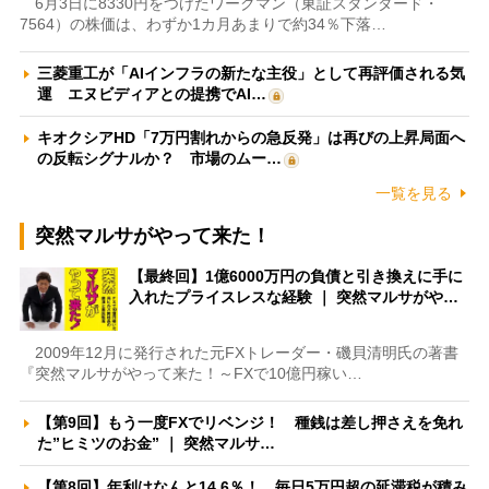
6月3日に8330円をつけたワークマン（東証スタンダード・
7564）の株価は、わずか1カ月あまりで約34％下落…
三菱重工が「AIインフラの新たな主役」として再評価される気
運 エヌビディアとの提携でAI…
キオクシアHD「7万円割れからの急反発」は再びの上昇局面へ
の反転シグナルか？ 市場のムー…
一覧を見る
突然マルサがやって来た！
【最終回】1億6000万円の負債と引き換えに手に
入れたプライスレスな経験 ｜ 突然マルサがや…
2009年12月に発行された元FXトレーダー・磯貝清明氏の著書
『突然マルサがやって来た！～FXで10億円稼い…
【第9回】もう一度FXでリベンジ！ 種銭は差し押さえを免れ
た”ヒミツのお金” ｜ 突然マルサ…
【第8回】年利はなんと14.6％！ 毎日5万円超の延滞税が積み