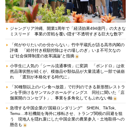
ジャングリア沖縄、開業1周年で「経済効果494億円」の大きな
ミスリード 事業の苦戦を覆い隠す“不透明すぎる巨大な数字”
「何がやりたいのか分からない」竹中平蔵氏が語る高市内閣の
評価 「給付付き税額控除はその場しのぎ」いま不可欠なの
は“社会保障制度の改革議論”と指摘
小学生に人気の「シール流通事情」に変調 「ボンドロ」は依
然品薄状態が続くが、模倣品や類似品が大量流通し一部で値崩
れ 「選別が本格化する時代に」
「30種類以上のパン食べ放題」で行列のできる新形態レストラ
ンを手掛けるサンマルクホールディングス 同社に聞いた「店
舗展開のコンセプト」、事業を多角化してもぶれない軸
急増する中国企業の“国籍ロンダリング” SHEIN、TikTok、
Temu…本社機能を海外に移転させ、トランプ関税の回避を狙
う 現地人を隠れ蓑にした中国企業の農業参入・土地取得への
懸念も