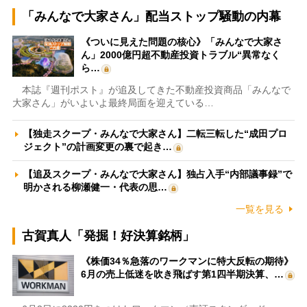
「みんなで大家さん」配当ストップ騒動の内幕
《ついに見えた問題の核心》「みんなで大家さ
ん」2000億円超不動産投資トラブル“異常なく
ら…
本誌『週刊ポスト』が追及してきた不動産投資商品「みんなで
大家さん」がいよいよ最終局面を迎えている…
【独走スクープ・みんなで大家さん】二転三転した“成田プロ
ジェクト”の計画変更の裏で起き…
【追及スクープ・みんなで大家さん】独占入手“内部議事録”で
明かされる柳瀬健一・代表の思…
一覧を見る
古賀真人「発掘！好決算銘柄」
《株価34％急落のワークマンに特大反転の期待》
6月の売上低迷を吹き飛ばす第1四半期決算、…