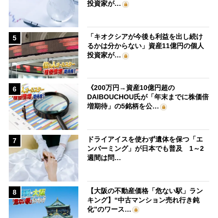
投資家が…
「キオクシアが今後も利益を出し続け
5
るかは分からない」資産11億円の個人
投資家が…
《200万円→資産10億円超の
6
DAIBOUCHOU氏が「年末までに株価倍
増期待」の5銘柄を公…
ドライアイスを使わず遺体を保つ「エ
7
ンバーミング」が日本でも普及 1～2
週間は問…
【大阪の不動産価格「危ない駅」ラン
8
キング】“中古マンション売れ行き鈍
化”のワース…