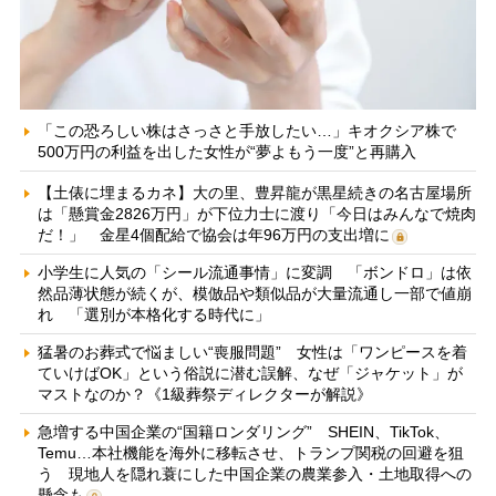
「この恐ろしい株はさっさと手放したい…」キオクシア株で
500万円の利益を出した女性が“夢よもう一度”と再購入
【土俵に埋まるカネ】大の里、豊昇龍が黒星続きの名古屋場所
は「懸賞金2826万円」が下位力士に渡り「今日はみんなで焼肉
だ！」 金星4個配給で協会は年96万円の支出増に
小学生に人気の「シール流通事情」に変調 「ボンドロ」は依
然品薄状態が続くが、模倣品や類似品が大量流通し一部で値崩
れ 「選別が本格化する時代に」
猛暑のお葬式で悩ましい“喪服問題” 女性は「ワンピースを着
ていけばOK」という俗説に潜む誤解、なぜ「ジャケット」が
マストなのか？《1級葬祭ディレクターが解説》
急増する中国企業の“国籍ロンダリング” SHEIN、TikTok、
Temu…本社機能を海外に移転させ、トランプ関税の回避を狙
う 現地人を隠れ蓑にした中国企業の農業参入・土地取得への
懸念も