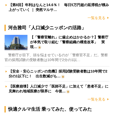
【第8回】年利はなんと14.6％！ 毎日5万円超の延滞税が積み
上がっていく ｜ 突然マルサ…
一覧を見る
河合雅司「人口減少ニッポンの活路」
【「警察官離れ」に歯止めはかかるか？】警察庁
が本気で取り組む「警察組織の構造改革」 実
現…
警察庁が目下、頭を悩ませているのが「警察官不足」だ。警察
官の採用試験の受験者数は10年間で2分の1以…
【安全・安心ニッポンの危機】採用試験受験者数は10年間で2
分の1以下に！ 出生数減がも…
【医療崩壊】人口減少で「医師不足」に加えて「患者不足」に
見舞われ地域医療が限界に 今後…
一覧を見る
快適クルマ生活 乗ってみた、使ってみた