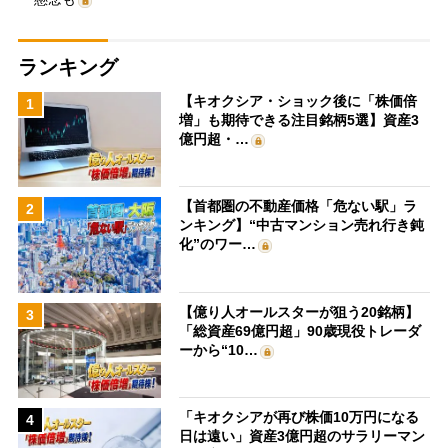
ランキング
【キオクシア・ショック後に「株価倍
1
増」も期待できる注目銘柄5選】資産3
億円超・…
【首都圏の不動産価格「危ない駅」ラ
2
ンキング】“中古マンション売れ行き鈍
化”のワー…
【億り人オールスターが狙う20銘柄】
3
「総資産69億円超」90歳現役トレーダ
ーから“10…
「キオクシアが再び株価10万円になる
4
日は遠い」資産3億円超のサラリーマン