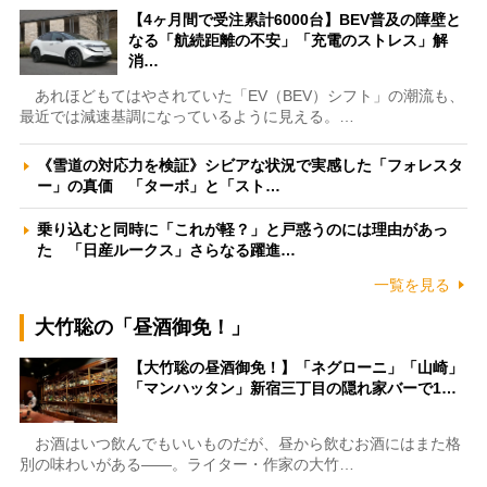
【4ヶ月間で受注累計6000台】BEV普及の障壁と
なる「航続距離の不安」「充電のストレス」解
消…
あれほどもてはやされていた「EV（BEV）シフト」の潮流も、
最近では減速基調になっているように見える。…
《雪道の対応力を検証》シビアな状況で実感した「フォレスタ
ー」の真価 「ターボ」と「スト…
乗り込むと同時に「これが軽？」と戸惑うのには理由があっ
た 「日産ルークス」さらなる躍進…
一覧を見る
大竹聡の「昼酒御免！」
【大竹聡の昼酒御免！】「ネグローニ」「山崎」
「マンハッタン」新宿三丁目の隠れ家バーで1…
お酒はいつ飲んでもいいものだが、昼から飲むお酒にはまた格
別の味わいがある――。ライター・作家の大竹…