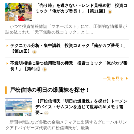
「売り時」を逃さないトレンド見極め術 投資コ
ミック「俺がカブ番長！」【第11回】
かつて投資情報雑誌「マネーポスト」にて、圧倒的な情報量が
詰め込まれた「天下無敵の株コミック」とし…
テクニカル分析・集中講義 投資コミック「俺がカブ番長！」
【第10回】
不透明相場に勝つ信用取引の極意 投資コミック「俺がカブ番
長！」【第9回】
一覧を見る
戸松信博の明日の爆騰株を探せ！
【戸松信博氏「明日の爆騰株」を探せ】トーメン
デバイス：サムスンを通じて世界のAIメモリ需
要…
新聞や雑誌など多数の金融メディアに出演するグローバルリン
クアドバイザーズ代表の戸松信博氏が、最新…