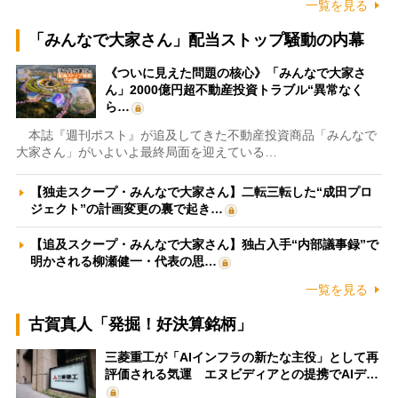
一覧を見る
「みんなで大家さん」配当ストップ騒動の内幕
《ついに見えた問題の核心》「みんなで大家さ
ん」2000億円超不動産投資トラブル“異常なく
ら…
本誌『週刊ポスト』が追及してきた不動産投資商品「みんなで
大家さん」がいよいよ最終局面を迎えている…
【独走スクープ・みんなで大家さん】二転三転した“成田プロ
ジェクト”の計画変更の裏で起き…
【追及スクープ・みんなで大家さん】独占入手“内部議事録”で
明かされる柳瀬健一・代表の思…
一覧を見る
古賀真人「発掘！好決算銘柄」
三菱重工が「AIインフラの新たな主役」として再
評価される気運 エヌビディアとの提携でAIデ…