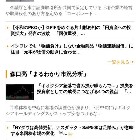
金融庁と東京証券取引所が共同で策定している上場企業の経営
や取締役会のあり方を定める「コーポレート…
【令和のPKOか】GPIFをめぐる片山財務相の「円資産への投
資拡大」発言の波紋 「国債重視」…
インフレでも「物価負け」しない金融商品「物価連動国債」に
注目 元本が物価の動きに合わせ…
一覧を見る
森口亮「まるわかり市況分析」
「キオクシア急落で含み損が膨らんで…」損失を
投資家としての成長につなげる4つの視点 「…
半導体株を中心に相場の調整色が強まり、7月中旬にはキオク
シアホールディングスがストップ安をつけるな…
「NYダウは高値更新、ナスダック・S&P500は足踏み」が意味
する米国株市場の変化 半…