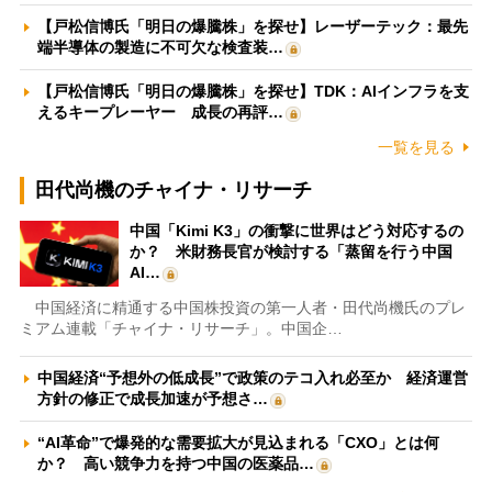
【戸松信博氏「明日の爆騰株」を探せ】レーザーテック：最先
端半導体の製造に不可欠な検査装…
【戸松信博氏「明日の爆騰株」を探せ】TDK：AIインフラを支
えるキープレーヤー 成長の再評…
一覧を見る
田代尚機のチャイナ・リサーチ
中国「Kimi K3」の衝撃に世界はどう対応するの
か？ 米財務長官が検討する「蒸留を行う中国
AI…
中国経済に精通する中国株投資の第一人者・田代尚機氏のプレ
ミアム連載「チャイナ・リサーチ」。中国企…
中国経済“予想外の低成長”で政策のテコ入れ必至か 経済運営
方針の修正で成長加速が予想さ…
“AI革命”で爆発的な需要拡大が見込まれる「CXO」とは何
か？ 高い競争力を持つ中国の医薬品…