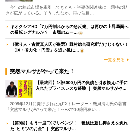
今年の株式市場を牽引してきたAI・半導体関連株に、調整の動
きが広がっている。そうしたなか、再び注目…
キオクシアHD「7万円割れからの急反発」は再びの上昇局面へ
の反転シグナルか？ 市場のムー…
《億り人・古賀真人氏が厳選》野村総合研究所だけじゃない！
「DX・省力化・円安」を追い風に…
一覧を見る
突然マルサがやって来た！
【最終回】1億6000万円の負債と引き換えに手に
入れたプライスレスな経験 ｜ 突然マルサがや…
2009年12月に発行された元FXトレーダー・磯貝清明氏の著書
『突然マルサがやって来た！～FXで10億円稼い…
【第9回】もう一度FXでリベンジ！ 種銭は差し押さえを免れ
た”ヒミツのお金” ｜ 突然マルサ…