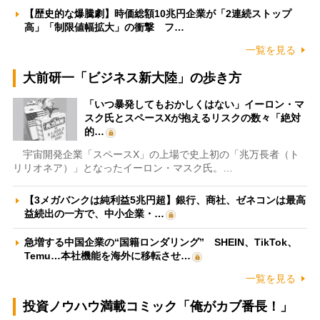
【歴史的な爆騰劇】時価総額10兆円企業が「2連続ストップ
高」「制限値幅拡大」の衝撃 フ…
一覧を見る
大前研一「ビジネス新大陸」の歩き方
「いつ暴発してもおかしくはない」イーロン・マ
スク氏とスペースXが抱えるリスクの数々「絶対
的…
宇宙開発企業「スペースX」の上場で史上初の「兆万長者（ト
リリオネア）」となったイーロン・マスク氏。…
【3メガバンクは純利益5兆円超】銀行、商社、ゼネコンは最高
益続出の一方で、中小企業・…
急増する中国企業の“国籍ロンダリング” SHEIN、TikTok、
Temu…本社機能を海外に移転させ…
一覧を見る
投資ノウハウ満載コミック「俺がカブ番長！」