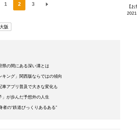
1
2
3
【お
202
大阪
府県の間にある深い溝とは
ンキング」関西版ならではの傾向
配車アプリ普及で大きな変化も
子」が歩んだ予想外の人生
身者の“鉄道びっくりあるある”