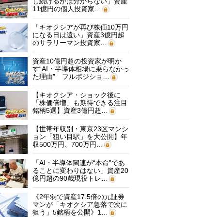
し続けるかは分からない」資産
11億円の個人投資家…
「キオクシアが再び株価10万円
になる日は遠い」資産3億円超
のサラリーマン投資家…
資産10億円超の投資家が明か
す“AI・半導体相場に乗らなかっ
た理由” フルポジショ…
【キオクシア・ショック後に
「株価倍増」も期待できる注目
銘柄5選】資産3億円超…
【世帯年収別・東京23区マンシ
ョン「狙い目駅」を大公開】年
収500万円、700万円…
「AI・半導体関連が“本命”であ
ることに変わりはない」資産20
億円超の90歳現役トレ…
《2年弱で資産17.5倍の元証券
マンが「キオクシア急落で次に
狙う」5銘柄を公開》1…