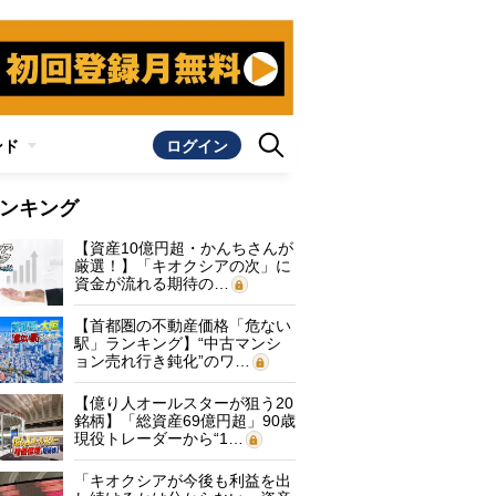
ンド
ログイン
ンキング
【資産10億円超・かんちさんが
厳選！】「キオクシアの次」に
資金が流れる期待の…
【首都圏の不動産価格「危ない
駅」ランキング】“中古マンシ
ョン売れ行き鈍化”のワ…
【億り人オールスターが狙う20
銘柄】「総資産69億円超」90歳
現役トレーダーから“1…
「キオクシアが今後も利益を出