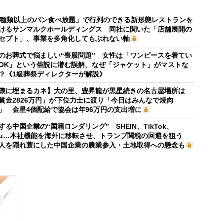
0種類以上のパン食べ放題」で行列のできる新形態レストランを
けるサンマルクホールディングス 同社に聞いた「店舗展開の
セプト」、事業を多角化してもぶれない軸
のお葬式で悩ましい“喪服問題” 女性は「ワンピースを着てい
OK」という俗説に潜む誤解、なぜ「ジャケット」がマストな
？《1級葬祭ディレクターが解説》
俵に埋まるカネ】大の里、豊昇龍が黒星続きの名古屋場所は
賞金2826万円」が下位力士に渡り「今日はみんなで焼肉
」 金星4個配給で協会は年96万円の支出増に
する中国企業の“国籍ロンダリング” SHEIN、TikTok、
mu…本社機能を海外に移転させ、トランプ関税の回避を狙う
人を隠れ蓑にした中国企業の農業参入・土地取得への懸念も