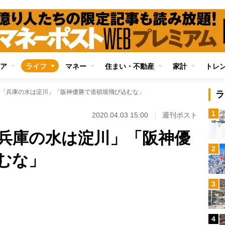
ア
ライフ
マネー
住まい・不動産
家計
トレ
人「兵庫の水は淀川」「阪神優勝で道頓堀飛び込むな」
ラ
1
2020.04.03 15:00
週刊ポスト
「兵庫の水は淀川」「阪神優
2
むな」
3
4