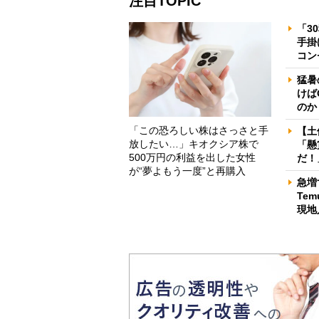
注目TOPIC
「3
手掛
コン
猛暑
けば
のか
「この恐ろしい株はさっさと手
【土
放したい…」キオクシア株で
「懸
500万円の利益を出した女性
だ！
が“夢よもう一度”と再購入
急増
Te
現地